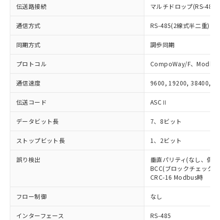
51物質の非含有証明書（当社基準）
の共同利用に関して"
の「1.共同利
伝送路接続
マルチドロップ(RS-485)
※本証明書は発行日時点で非含有を証明す
用者の範囲」に記載されている法人を
るもので、過去に遡って非含有を証明する
通信方式
RS-485(2線式半二重)
指します。
ものではありません。
また、RoHS指令のフタル酸エステル類４
同期方式
調歩同期
物質の対応では、対応完了までの期間は出
荷製品に未対応品が混在することから備考
プロトコル
CompoWay/F、Modbus
欄に対応日を記載しておりました。
通信速度
9600, 19200, 38400, 5
既に当社にて対応品への在庫切替を完了
していることから、特段のことがない限
伝送コード
ASCⅡ
り、2022年1月12日より割愛しておりま
す。
データビット長
7、8ビット
ストップビット長
1、2ビット
誤り検出
垂直パリティ(なし、偶数
BCC(ブロックチェックキャ
CRC-16 Modbus時
フロー制御
なし
インターフェース
RS-485