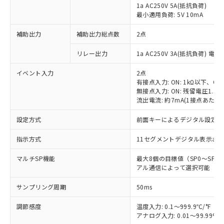
1a AC250V 5A(抵抗負荷)
最小適用負荷: 5V 10mA
補助出力
補助出力総点数
2点
リレー出力
1a AC250V 3A(抵抗負荷) 電
イベント入力
2点
有接点入力: ON: 1kΩ以下、OFF
無接点入力: ON: 残留電圧1.5V
流出電流: 約7mA(1接点あたり)
設定方式
前面キーによるデジタル設定
指示方式
11セグメントデジタル表示お
マルチSP機能
最大8個の目標値（SP0～SP
アル通信によって選択可能
サンプリング周期
50ms
調節感度
温度入力: 0.1～999.9℃/°F（0
アナログ入力: 0.01～99.99%F