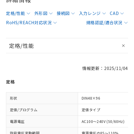
定格/性能
外形図
接続図
入力レンジ
CAD
RoHS/REACH対応状況
規格認証/適合状況
定格/性能
情報更新：2025/11/04
定格
形状
DIN48×96
定値/プログラム
定値タイプ
電源電圧
AC100～240V (50/60Hz)
許容電圧変動範囲
電源電圧の85～110%