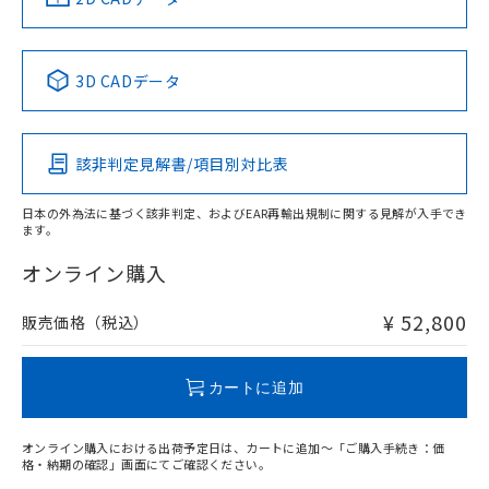
Yes
No
No
No
中国 RoHS表
※1 ※2
3D CADデータ
この製品の規格認証/適合状況ページへ
Pb
Hg
Cd
Cr(VI)
その他の認証はこちらのページからご検索ください
該非判定見解書/項目別対比表
X
O
O
O
日本の外為法に基づく該非判定、およびEAR再輸出規制に関する見解が入手でき
ます。
"対応済み"や非含有の記載がされた商品であっても、流通
在庫等で未対応品が混在する可能性があります。
オンライン購入
非含有品が必要な際は、弊社営業部門もしくは販売店へお
問い合わせください。
¥ 52,800
販売価格（税込）
この製品のRoHS/REACH対応状況ページへ
カートに追加
オンライン購入における出荷予定日は、カートに追加～「ご購入手続き：価
格・納期の確認」画面にてご確認ください。