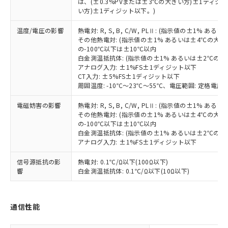
(PBDE) 1000ppm以下、フタル酸ビス(2-エチルヘキシ
は、(±0.3%PVまたは±3℃の大きい方)±1ディジッ
○
一定数以上の在庫あり
ニル類) : 1000ppm、 PBDEs(ポリ臭化ジフェニルエーテ
当社は規制貨物を破棄する場合は、完
ル) (DEHP)(別名：DOP) 1000ppm以下、フタル酸ブチ
正式な納期状況および標準価格はお客
ル類) : 1000ppm、
い方)±1ディジット以下。)
ルベンジル（BBP） 1000ppm以下、フタル酸ジブチル
全に破砕するなど、違法に輸出されな
DBP(フタル酸ジブチル) : 1000ppm、 DIBP(フタル酸ジ
様のお取引先、またはお客様担当のオ
（DBP） 1000ppm以下、フタル酸ジイソブチル
イソブチル) : 1000ppm、 BBP(フタル酸ブチルベンジ
△
一定数には満たないが在庫あり
いよう必要な手段を講じます。
温度/電圧の影響
熱電対: R, S, B, C/W, PLⅡ: (指示値の±1%
ムロン制御機器販売店・当社販売員に
(DIBP) 1000ppm以下
ル) : 1000ppm、
当社は貴社製品を、核兵器、ミサイ
但し、RoHS指令で産業用監視および制御機器に対する
その他熱電対: (指示値の±1% あるいは±4℃の大
DEHP(フタル酸ビス(2-エチルヘキシル)) : 1000ppm
ご相談ください。
適用除外項目は除く。
の-100℃以下は±10℃以内
ル、化学兵器、生物兵器またはその他
－
在庫なし(最新の在庫状況につ
オムロン制御機器販売店や当社販売拠
フタル酸エステル類の４物質については閾値を超える意
白金測温抵抗体: (指示値の±1% あるいは±2℃の
武器並びにこれらの製造装置等に一切
いては、お客様のお取引先、ま
図的な使用がないことを確認しています。
点は「
販売ネットワーク
」をご確認
アナログ入力: ±1%FS±1ディジット以下
※2 環境保護使用期限
使用いたしません。
たはお客様担当のオムロン制御
ください。
CT入力: ±5%FS±1ディジット以下
当社は、貴社製品を第三者に販売する
機器販売店・当社販売員にご確
在庫状況および標準価格結果を当社の
周囲温度: -10℃～23℃～55℃、電圧範囲: 定格電圧の
※2 対応予定月
「ｅ」：有害物質（10物質）のすべてが基
場合は、上記1、2および3の内容を当
認ください)
事前の承諾なく第三者に漏洩または開
準値以下であることを示します。
該第三者に通知します。また当社は、
電磁妨害の影響
熱電対: R, S, B, C/W, PLⅡ: (指示値の±1%
示しないようお願いします。
部品在庫の切り替え状況などにより、予定
「10」：通常の使用状況下において有害物
販売先および販売に係わる関係者が違
その他熱電対: (指示値の±1% あるいは±4℃の大
マイパーツ機能（部品リスト作成サー
空
受注生産機種、また在庫状況の
月が前後することがあります。
質が外部に漏えいし、環境に深刻な影響を
の-100℃以下は±10℃以内
法に輸出するおそれがある場合は、取
ビス）をご利用いただくには、I-Web
白
情報を公開していない機種
白金測温抵抗体: (指示値の±1% あるいは±2℃の
及ぼさない年数を意味します。
り引きをいたしません。
メンバーズにご登録されている必要が
アナログ入力: ±1%FS±1ディジット以下
「－」：未確認です。当社販売部門へお問
あります。
い合わせください。
お客様が当ウェブサイト上で当社にご
信号源抵抗の影
熱電対: 0.1℃/Ω以下(100Ω以下)
※3 非含有証明書ダウンロード
登録された部品リストについて、当社
響
白金測温抵抗体: 0.1℃/Ω以下(10Ω以下)
および当社の共同利用者が、当社の製
下記の非含有証明書をダウンロードするこ
品・サービスに関するお客様との取
とができます。
合意する
キャンセル
引・商談に必要な範囲で利用すること
通信性能
をご了承ください。
EU RoHS指令（10物質）の非含有証明書
※当社の共同利用者とは、
"個人情報