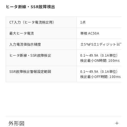
ヒータ断線・SSR故障検出
CT入力（ヒータ電流検出用）
1点
最大ヒータ電流
単相 AC50A
入力電流値指示精度
±5%FS±1ディジット以下
ヒータ断線・SSR故障検出
0.1～49.9A（0.1A単位）
検出最小ON時間: 100ms（制御
SSR故障検出警報設定範囲
0.1～49.9A（0.1A単位）
検出最小OFF時間: 100ms（制
外形図