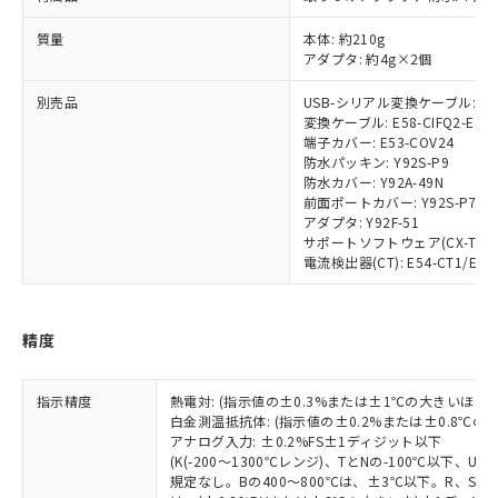
非含有に対応した製品が提供可能な商品で
質量
本体: 約210g
す。
アダプタ: 約4g×2個
対応予定：EU RoHS指令（10物質）の非含
ご利用条件
有に対応した製品に切り替える予定のある
別売品
USB-シリアル変換ケーブル: E58
商品です。
変換ケーブル: E58-CIFQ2-E
対応予定なし：EU RoHS指令（10物質）の
端子カバー: E53-COV24
以下の条件をお読みいただき、同意のうえ
非含有に非対応の商品で、対応品を出す予
防水パッキン: Y92S-P9
ご利用ください。
定はありません。
防水カバー: Y92A-49N
前面ポートカバー: Y92S-P7
調査・確認中：EU RoHS指令（10物質）の
本サービスは、当社制御機器事業取扱
アダプタ: Y92F-51
※1 中国RoHS○×表
非含有の対応状況を調査中または確認中の
商品の当社在庫状況および標準価格
サポートソフトウェア(CX-Thermo)
商品です。
(税抜)を提供させていただくもので
電流検出器(CT): E54-CT1/E54-
「○」：最大均質材料含有率が中国RoHSの
非該当品：ライセンス料など無形物で、有
す。
基準値以下であることを示します。
害物質有無と関係のない商品です。
当社制御機器事業取扱商品の中には、
「×」：最大均質材料含有率が中国RoHSの
仕入先様の事情により、非含有部品として
本サービスの対象外となる商品もある
精度
基準値を超えていることを示します。
いたものが、含有品と判明した場合などや
当社は、これら貴社製品のうち、外国
ことをご了承ください。
「－」：未確認です。当社販売部門へお問
むを得ず変更することがあります。
為替および外国貿易法に定める商品
在庫状況および標準価格照会結果は、
い合わせください。
（以下｢規制貨物等」という）を輸出
指示精度
熱電対: (指示値の±0.3%または±1℃の大きいほう
記載している更新日時点での社内デー
*EU RoHS指令（10物質）：
または国外への提供する場合は、日本
白金測温抵抗体: (指示値の±0.2%または±0.8℃
記
タに基づき作成されるものであり、閲
説明
鉛(Pb) 1000ppm以下、 水銀(Hg) 1000ppm以下、 カド
*中国RoHS10物質の基準値 (GB/T26572)：
アナログ入力: ±0.2%FS±1ディジット以下
国政府の輸出許可(または役務取引許
号
覧された時点での実際の在庫および標
ミウム(Cd) 100ppm以下、
Pb(鉛) :1000ppm、 Hg(水銀) : 1000ppm、 Cd(カドミウ
(K(-200～1300℃レンジ)、TとNの-100℃以下、
可)を取得するなどの必要な手続きを
六価クロム(Cr(Ⅵ)) 1000ppm以下、ポリ臭化ビフェニル
ム) : 100ppm、
準価格とは異なる場合があることをご
規定なし。Bの400～800℃は、±3℃以下。R、S の
類(PBB) 1000ppm以下、ポリ臭化ジフェニルエーテル類
Cr(Ⅵ)(六価クロム) : 1000ppm、 PBBs(ポリ臭化ビフェ
とります。
了承ください。