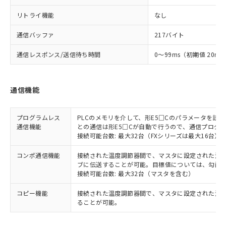
リトライ機能
なし
通信バッファ
217バイト
通信レスポンス/送信待ち時間
0～99ms（初期値 20ms
通信機能
プログラムレス
PLCのメモリを介して、形E5□Cのパラメータを読
通信機能
との通信は形E5□Cが自動で行うので、通信プログ
接続可能台数: 最大32台（FXシリーズは最大16台）
コンポ通信機能
接続された温度調節器間で、マスタに設定された温度調
ブに伝送することが可能。目標値については、勾配
接続可能台数: 最大32台（マスタを含む）
コピー機能
接続された温度調節器間で、マスタに設定された温
ることが可能。