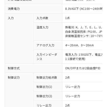
消費電力
8.3VA以下 (AC100～240V時)
入力
入力点数
1点
温度入力
熱電対: K、J、T、E、L、U、N
白金測温抵抗体: Pt100、JPt10
非接触温度センサ: 10～70℃、6
アナログ入力
4～20mA、0～20mA
入力インピーダ
電流入力: 150Ω以下、電圧入力:
ンス
1:1接続で使用)
制御方式
ON/OFFまたは2自由度PID
制御出力
制御出力総点数
2点
制御出力(1)
リレー出力
制御出力(2)
リレー出力
リレー出力
2点