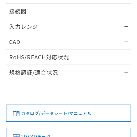
情報更新：2025/11/04
接続図
情報更新：2025/11/04
入力レンジ
情報更新：2025/11/04
CAD
ログイン/会員登録いただくと、CADデータをダウンロー
RoHS/REACH対応状況
ドすることができます。
情報更新：2026/7/29
規格認証/適合状況
ログイン/会員登録
EU RoHS
注意事項・凡例
UL認証
CSA認証
CEマーキング
Yes
Yes
Yes
対応状況
対応予定月
※1
※2
ダウンロードデータをご利用いただく前に、以下を必ずお読
みください。
カタログ/データシート/マニュアル
対応済み
ソフトウェアの使用条件
LR型式承認
DNV型式承認
BV型式承認
KR型式承
（イギリス
（ノルウェー
（フランス
（韓国
船舶規格）
船舶規格）
船舶規格）
船舶規格
中国 RoHS
注意事項・凡例
2D CADデータ