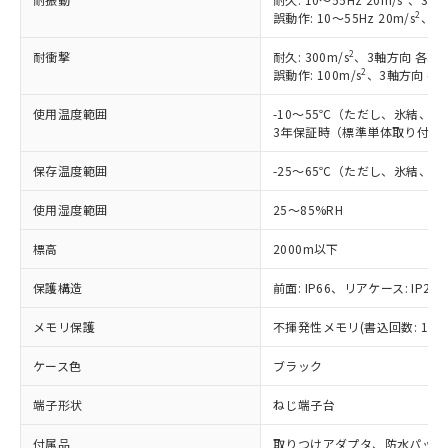
2
誤動作: 10～55Hz 20m/s
、3軸
2
耐衝撃
耐久: 300m/s
、3軸方向 各3回
2
誤動作: 100m/s
、3軸方向 各
使用温度範囲
-10～55℃（ただし、氷結、
3年保証時（標準単体取り付け）
保存温度範囲
-25～65℃（ただし、氷結、
使用湿度範囲
25～85%RH
標高
2000m以下
保護構造
前面: IP66、リアケース: IP20、
メモリ保護
不揮発性メモリ(書込回数: 100
ケース色
ブラック
※1 対応状況
端子形状
ねじ端子台
対応済み：EU RoHS指令（10物質）の
付属品
取りつけアダプタ、防水パッキ