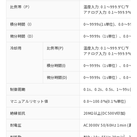
比例帯（P）
温度入力: 0.1～999.9℃/°F（0
アナログ入力: 0.1～999.9%F
積分時間（I）
0～9999s(1s単位)、0.0～999.9
微分時間（D）
0～9999s（1s単位）、0.0～99
冷却用
比例帯(P)
温度入力: 0.1～999.9℃/°F（0
アナログ入力: 0.1～999.9%F
積分時間(I)
0～9999s（1s単位）、0.0～99
微分時間(D)
0～9999s（1s単位）、0.0～99
制御周期
0.1s、0.2s、0.5s、1～99s (1
マニュアルリセット値
0.0～100.0%(0.1%単位)
絶縁抵抗
20MΩ以上(DC500V印加)
耐電圧
AC3000V 50/60Hz 1min 
2
耐振動
耐久: 10～55Hz 20m/s
、3軸方