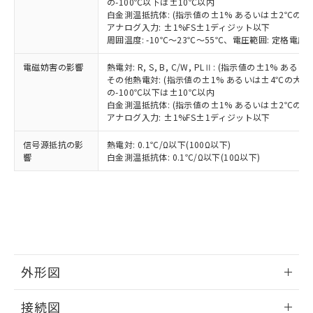
の-100℃以下は±10℃以内
白金測温抵抗体: (指示値の±1% あるいは±2℃の
アナログ入力: ±1%FS±1ディジット以下
周囲温度: -10℃～23℃～55℃、電圧範囲: 定格電圧の
電磁妨害の影響
熱電対: R, S, B, C/W, PLⅡ: (指示値の±1%
その他熱電対: (指示値の±1% あるいは±4℃の大
の-100℃以下は±10℃以内
白金測温抵抗体: (指示値の±1% あるいは±2℃の
アナログ入力: ±1%FS±1ディジット以下
信号源抵抗の影
熱電対: 0.1℃/Ω以下(100Ω以下)
響
白金測温抵抗体: 0.1℃/Ω以下(10Ω以下)
外形図
情報更新：2025/11/04
接続図