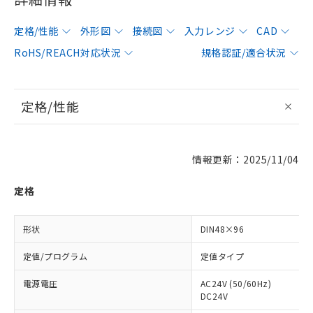
定格/性能
外形図
接続図
入力レンジ
CAD
RoHS/REACH対応状況
規格認証/適合状況
定格/性能
情報更新：2025/11/04
定格
形状
DIN48×96
定値/プログラム
定値タイプ
電源電圧
AC24V (50/60Hz)
DC24V