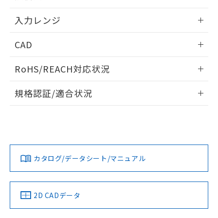
情報更新：2025/11/04
入力レンジ
情報更新：2025/11/04
CAD
ログイン/会員登録いただくと、CADデータをダウンロー
RoHS/REACH対応状況
ドすることができます。
情報更新：2026/7/29
規格認証/適合状況
ログイン/会員登録
EU RoHS
注意事項・凡例
UL認証
CSA認証
CEマーキング
Yes
Yes
Yes
対応状況
対応予定月
※1
※2
ダウンロードデータをご利用いただく前に、以下を必ずお読
みください。
カタログ/データシート/マニュアル
対応済み
ソフトウェアの使用条件
LR型式承認
DNV型式承認
BV型式承認
KR型式承
（イギリス
（ノルウェー
（フランス
（韓国
船舶規格）
船舶規格）
船舶規格）
船舶規格
中国 RoHS
注意事項・凡例
2D CADデータ
Yes
No
No
No