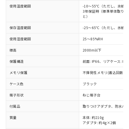
非該当品：ライセンス料など無形物で、有
す。
基準値以下であることを示します。
使用温度範囲
害物質有無と関係のない商品です。
-10～55℃（ただし、氷結
当社制御機器事業取扱商品の中には、
「×」：最大均質材料含有率が中国RoHSの
3年保証時（標準単体取り付け
仕入先様の事情により、非含有部品として
本サービスの対象外となる商品もある
と）
基準値を超えていることを示します。
いたものが、含有品と判明した場合などや
当社は、これら貴社製品のうち、外国
ことをご了承ください。
「－」：未確認です。当社販売部門へお問
むを得ず変更することがあります。
為替および外国貿易法に定める商品
在庫状況および標準価格照会結果は、
保存温度範囲
-25～65℃（ただし、氷結
い合わせください。
（以下｢規制貨物等」という）を輸出
記載している更新日時点での社内デー
*EU RoHS指令（10物質）：
または国外への提供する場合は、日本
使用湿度範囲
25～85%RH
記
タに基づき作成されるものであり、閲
説明
鉛(Pb) 1000ppm以下、 水銀(Hg) 1000ppm以下、 カド
*中国RoHS10物質の基準値 (GB/T26572)：
国政府の輸出許可(または役務取引許
号
覧された時点での実際の在庫および標
ミウム(Cd) 100ppm以下、
Pb(鉛) :1000ppm、 Hg(水銀) : 1000ppm、 Cd(カドミウ
可)を取得するなどの必要な手続きを
六価クロム(Cr(Ⅵ)) 1000ppm以下、ポリ臭化ビフェニル
標高
2000m以下
ム) : 100ppm、
準価格とは異なる場合があることをご
類(PBB) 1000ppm以下、ポリ臭化ジフェニルエーテル類
Cr(Ⅵ)(六価クロム) : 1000ppm、 PBBs(ポリ臭化ビフェ
とります。
了承ください。
(PBDE) 1000ppm以下、フタル酸ビス(2-エチルヘキシ
○
一定数以上の在庫あり
ニル類) : 1000ppm、 PBDEs(ポリ臭化ジフェニルエーテ
保護構造
前面: IP66、リアケース: IP2
当社は規制貨物を破棄する場合は、完
ル) (DEHP)(別名：DOP) 1000ppm以下、フタル酸ブチ
正式な納期状況および標準価格はお客
ル類) : 1000ppm、
ルベンジル（BBP） 1000ppm以下、フタル酸ジブチル
全に破砕するなど、違法に輸出されな
DBP(フタル酸ジブチル) : 1000ppm、 DIBP(フタル酸ジ
様のお取引先、またはお客様担当のオ
（DBP） 1000ppm以下、フタル酸ジイソブチル
イソブチル) : 1000ppm、 BBP(フタル酸ブチルベンジ
メモリ保護
不揮発性メモリ(書込回数: 10
△
一定数には満たないが在庫あり
いよう必要な手段を講じます。
ムロン制御機器販売店・当社販売員に
(DIBP) 1000ppm以下
ル) : 1000ppm、
当社は貴社製品を、核兵器、ミサイ
但し、RoHS指令で産業用監視および制御機器に対する
DEHP(フタル酸ビス(2-エチルヘキシル)) : 1000ppm
ご相談ください。
ケース色
ブラック
適用除外項目は除く。
ル、化学兵器、生物兵器またはその他
－
在庫なし(最新の在庫状況につ
オムロン制御機器販売店や当社販売拠
フタル酸エステル類の４物質については閾値を超える意
武器並びにこれらの製造装置等に一切
いては、お客様のお取引先、ま
図的な使用がないことを確認しています。
点は「
販売ネットワーク
」をご確認
端子形状
ねじ端子台
※2 環境保護使用期限
使用いたしません。
たはお客様担当のオムロン制御
ください。
当社は、貴社製品を第三者に販売する
機器販売店・当社販売員にご確
在庫状況および標準価格結果を当社の
付属品
取りつけアダプタ、防水パッ
※2 対応予定月
「ｅ」：有害物質（10物質）のすべてが基
場合は、上記1、2および3の内容を当
認ください)
事前の承諾なく第三者に漏洩または開
準値以下であることを示します。
該第三者に通知します。また当社は、
質量
本体: 約210g
示しないようお願いします。
部品在庫の切り替え状況などにより、予定
「10」：通常の使用状況下において有害物
販売先および販売に係わる関係者が違
アダプタ: 約4g×2個
マイパーツ機能（部品リスト作成サー
空
受注生産機種、また在庫状況の
月が前後することがあります。
質が外部に漏えいし、環境に深刻な影響を
法に輸出するおそれがある場合は、取