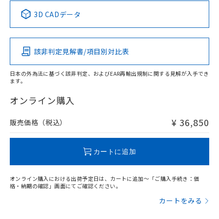
中国 RoHS表
※1 ※2
3D CADデータ
この製品の規格認証/適合状況ページへ
Pb
Hg
Cd
Cr(VI)
その他の認証はこちらのページからご検索ください
該非判定見解書/項目別対比表
X
O
O
O
日本の外為法に基づく該非判定、およびEAR再輸出規制に関する見解が入手でき
ます。
"対応済み"や非含有の記載がされた商品であっても、流通
在庫等で未対応品が混在する可能性があります。
オンライン購入
非含有品が必要な際は、弊社営業部門もしくは販売店へお
問い合わせください。
¥ 36,850
販売価格（税込）
この製品のRoHS/REACH対応状況ページへ
カートに追加
オンライン購入における出荷予定日は、カートに追加～「ご購入手続き：価
格・納期の確認」画面にてご確認ください。
カートをみる