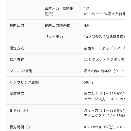
電圧出力（SSR駆
1点
動用）
DC12V±20% 最大負荷電流
補助出力
補助出力総点数
4点
リレー出力
1a AC250V 2A(抵抗負荷) 
設定方式
前面キーによるデジタル設
指示方式
11セグメントデジタル表示
マルチSP機能
最大8個の目標値（SP0～S
サンプリング周期
50ms
調節感度
温度入力: 0.1～999.9℃/°F
アナログ入力: 0.01～99.99
比例帯（P）
温度入力: 0.1～999.9℃/°F
アナログ入力: 0.1～999.9%
積分時間（I）
0～9999s(1s単位)、0.0～999