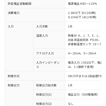
許容電圧変動範囲
電源電圧の85～110%
消費電力
2.3W以下 (DC24V時)
4.1VA以下 (AC24V時)
入力
入力点数
1点
温度入力
熱電対: K、J、T、E、L、U
白金測温抵抗体: Pt100、JPt
非接触温度センサ: 10～70℃
アナログ入力
4～20mA、0～20mA
入力インピーダン
電流入力: 150Ω以下、電圧入力
ス
は、1:1接続で使用)
制御方式
ON/OFFまたは2自由度PI
制御出力
制御出力総点数
1点
制御出力(1)
電圧出力（SSR駆動用）
制御出力(2)
なし