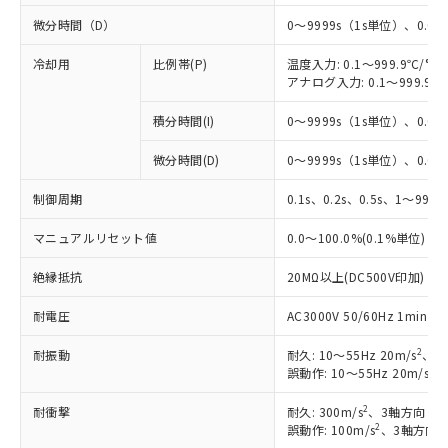
微分時間（D）
0～9999s（1s単位）、0.0～
冷却用
比例帯(P)
温度入力: 0.1～999.9℃/°F
アナログ入力: 0.1～999.9%
積分時間(I)
0～9999s（1s単位）、0.0～
※1 対応状況
微分時間(D)
0～9999s（1s単位）、0.0～
対応済み：EU RoHS指令（10物質）の
制御周期
0.1s、0.2s、0.5s、1～99s 
非含有に対応した製品が提供可能な商品で
マニュアルリセット値
す。
0.0～100.0%(0.1%単位)
対応予定：EU RoHS指令（10物質）の非含
ご利用条件
絶縁抵抗
20MΩ以上(DC500V印加)
有に対応した製品に切り替える予定のある
商品です。
耐電圧
AC3000V 50/60Hz 1mi
対応予定なし：EU RoHS指令（10物質）の
以下の条件をお読みいただき、同意のうえ
非含有に非対応の商品で、対応品を出す予
2
耐振動
耐久: 10～55Hz 20m/s
、3
ご利用ください。
定はありません。
2
誤動作: 10～55Hz 20m/s
、
調査・確認中：EU RoHS指令（10物質）の
本サービスは、当社制御機器事業取扱
※1 中国RoHS○×表
非含有の対応状況を調査中または確認中の
2
耐衝撃
耐久: 300m/s
、3軸方向 各
商品の当社在庫状況および標準価格
商品です。
2
誤動作: 100m/s
、3軸方向 
(税抜)を提供させていただくもので
「○」：最大均質材料含有率が中国RoHSの