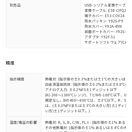
ビス）をご利用いただくには、I-Web
白
情報を公開していない機種
及ぼさない年数を意味します。
別売品
USB-シリアル変換ケーブル: E5
り引きをいたしません。
メンバーズにご登録されている必要が
変換ケーブル: E58-CIFQ2-E
「－」：未確認です。当社販売部門へお問
あります。
端子カバー: E53-COV24
い合わせください。
お客様が当ウェブサイト上で当社にご
防水パッキン: Y92S-P9
※3 非含有証明書ダウンロード
登録された部品リストについて、当社
防水カバー: Y92A-49N
前面ポートカバー: Y92S-P7
および当社の共同利用者が、当社の製
下記の非含有証明書をダウンロードするこ
アダプタ: Y92F-51
品・サービスに関するお客様との取
とができます。
サポートソフトウェア(CX-Therm
合意する
キャンセル
引・商談に必要な範囲で利用すること
をご了承ください。
EU RoHS指令（10物質）の非含有証明書
※当社の共同利用者とは、
"個人情報
51物質の非含有証明書（当社基準）
精度
の共同利用に関して"
の「1.共同利
※本証明書は発行日時点で非含有を証明す
用者の範囲」に記載されている法人を
るもので、過去に遡って非含有を証明する
指します。
指示精度
ものではありません。
熱電対: (指示値の±0.3%または±1℃の大きいほう
白金測温抵抗体: (指示値の±0.2%または±0.8℃
また、RoHS指令のフタル酸エステル類４
アナログ入力: ±0.2%FS±1ディジット以下
物質の対応では、対応完了までの期間は出
(K(-200～1300℃レンジ)、TとNの-100℃以下、
荷製品に未対応品が混在することから備考
規定なし。Bの400～800℃は、±3℃以下。R、S の
欄に対応日を記載しておりました。
は、(±0.3%PVまたは±3℃の大きい方)±1ディジッ
既に当社にて対応品への在庫切替を完了
い方)±1ディジット以下。)
していることから、特段のことがない限
温度/電圧の影響
り、2022年1月12日より割愛しておりま
熱電対: R, S, B, C/W, PLⅡ: (指示値の±1%
その他熱電対: (指示値の±1% あるいは±4℃の大
す。