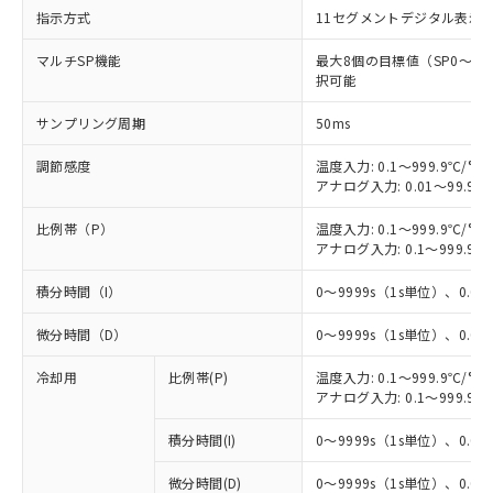
指示方式
11セグメントデジタル表示
マルチSP機能
最大8個の目標値（SP0～
択可能
サンプリング周期
50ms
調節感度
温度入力: 0.1～999.9℃/°F
アナログ入力: 0.01～99.99
比例帯（P）
温度入力: 0.1～999.9℃/°F
アナログ入力: 0.1～999.9%
積分時間（I）
0～9999s（1s単位）、0.0～
微分時間（D）
0～9999s（1s単位）、0.0～
冷却用
比例帯(P)
温度入力: 0.1～999.9℃/°F
アナログ入力: 0.1～999.9%
積分時間(I)
0～9999s（1s単位）、0.0～
微分時間(D)
0～9999s（1s単位）、0.0～