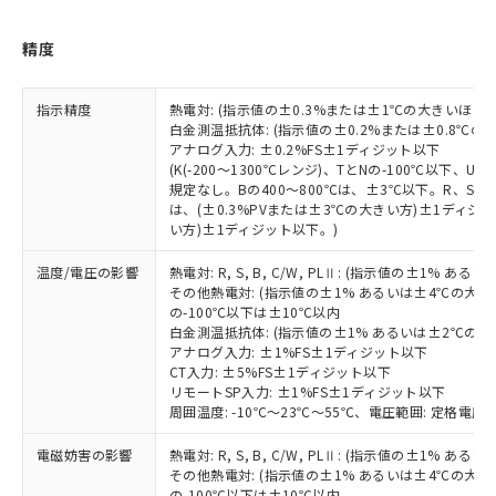
品・サービスに関するお客様との取
とができます。
合意する
キャンセル
引・商談に必要な範囲で利用すること
精度
をご了承ください。
EU RoHS指令（10物質）の非含有証明書
※当社の共同利用者とは、
"個人情報
51物質の非含有証明書（当社基準）
の共同利用に関して"
の「1.共同利
指示精度
熱電対: (指示値の±0.3%または±1℃の大きいほう
※本証明書は発行日時点で非含有を証明す
用者の範囲」に記載されている法人を
白金測温抵抗体: (指示値の±0.2%または±0.8℃
るもので、過去に遡って非含有を証明する
指します。
アナログ入力: ±0.2%FS±1ディジット以下
ものではありません。
(K(-200～1300℃レンジ)、TとNの-100℃以下、
また、RoHS指令のフタル酸エステル類４
規定なし。Bの400～800℃は、±3℃以下。R、S の
物質の対応では、対応完了までの期間は出
は、(±0.3%PVまたは±3℃の大きい方)±1ディジッ
い方)±1ディジット以下。)
荷製品に未対応品が混在することから備考
欄に対応日を記載しておりました。
温度/電圧の影響
熱電対: R, S, B, C/W, PLⅡ: (指示値の±1%
既に当社にて対応品への在庫切替を完了
その他熱電対: (指示値の±1% あるいは±4℃の大
していることから、特段のことがない限
の-100℃以下は±10℃以内
り、2022年1月12日より割愛しておりま
白金測温抵抗体: (指示値の±1% あるいは±2℃の
す。
アナログ入力: ±1%FS±1ディジット以下
CT入力: ±5%FS±1ディジット以下
リモートSP入力: ±1%FS±1ディジット以下
周囲温度: -10℃～23℃～55℃、電圧範囲: 定格電圧の
電磁妨害の影響
熱電対: R, S, B, C/W, PLⅡ: (指示値の±1%
その他熱電対: (指示値の±1% あるいは±4℃の大
の-100℃以下は±10℃以内