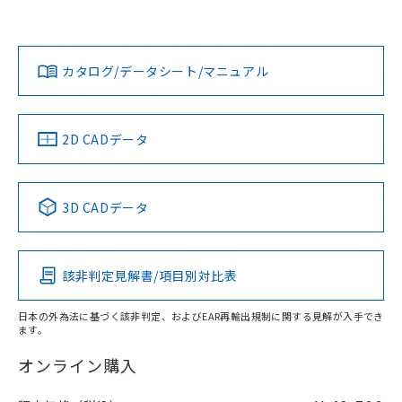
Yes
Yes
Yes
対応状況
対応予定月
※1
※2
ダウンロードデータをご利用いただく前に、以下を必ずお読
みください。
カタログ/データシート/マニュアル
対応済み
ソフトウェアの使用条件
LR型式承認
DNV型式承認
BV型式承認
KR型式承
（イギリス
（ノルウェー
（フランス
（韓国
船舶規格）
船舶規格）
船舶規格）
船舶規格
中国 RoHS
注意事項・凡例
2D CADデータ
Yes
No
No
No
中国 RoHS表
※1 ※2
3D CADデータ
この製品の規格認証/適合状況ページへ
Pb
Hg
Cd
Cr(VI)
その他の認証はこちらのページからご検索ください
該非判定見解書/項目別対比表
X
O
O
O
日本の外為法に基づく該非判定、およびEAR再輸出規制に関する見解が入手でき
ます。
"対応済み"や非含有の記載がされた商品であっても、流通
在庫等で未対応品が混在する可能性があります。
オンライン購入
非含有品が必要な際は、弊社営業部門もしくは販売店へお
問い合わせください。