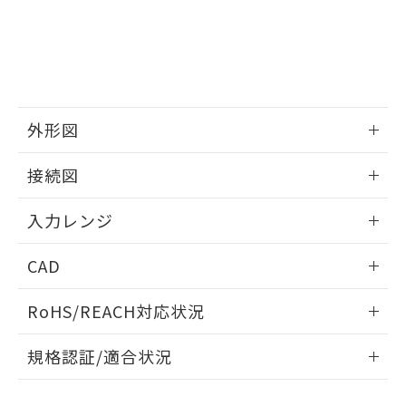
外形図
情報更新：2025/11/04
接続図
情報更新：2025/11/04
入力レンジ
情報更新：2025/11/04
CAD
ログイン/会員登録いただくと、CADデータをダウンロー
RoHS/REACH対応状況
ドすることができます。
情報更新：2026/7/29
規格認証/適合状況
ログイン/会員登録
EU RoHS
注意事項・凡例
UL認証
CSA認証
CEマーキング