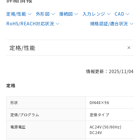
定格/性能
外形図
接続図
入力レンジ
CAD
RoHS/REACH対応状況
規格認証/適合状況
定格/性能
情報更新：2025/11/04
定格
形状
DIN48×96
定値/プログラム
定値タイプ
電源電圧
AC24V (50/60Hz)
DC24V