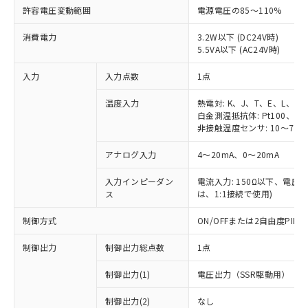
許容電圧変動範囲
電源電圧の85～110%
消費電力
3.2W以下 (DC24V時)
5.5VA以下 (AC24V時)
入力
入力点数
1点
温度入力
熱電対: K、J、T、E、L、U
白金測温抵抗体: Pt100、JPt
非接触温度センサ: 10～70℃
アナログ入力
4～20mA、0～20mA
入力インピーダン
電流入力: 150Ω以下、電圧入力
ス
は、1:1接続で使用)
制御方式
ON/OFFまたは2自由度PI
制御出力
制御出力総点数
1点
制御出力(1)
電圧出力（SSR駆動用）
制御出力(2)
なし