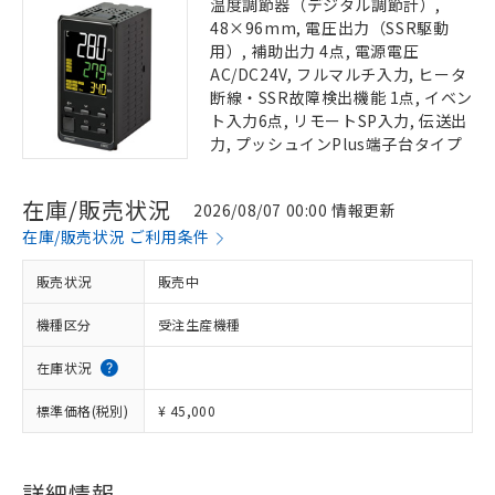
温度調節器（デジタル調節計）,
48×96mm, 電圧出力（SSR駆動
用）, 補助出力 4点, 電源電圧
AC/DC24V, フルマルチ入力, ヒータ
断線・SSR故障検出機能 1点, イベン
ト入力6点, リモートSP入力, 伝送出
力, プッシュインPlus端子台タイプ
在庫/販売状況
2026/08/07 00:00 情報更新
在庫/販売状況 ご利用条件
販売状況
販売中
機種区分
受注生産機種
在庫状況
標準価格(税別)
¥ 45,000
詳細情報