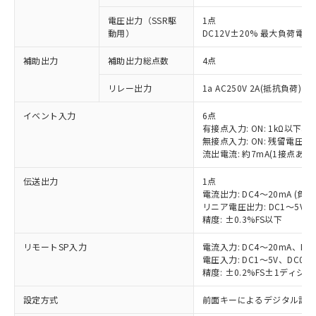
電圧出力（SSR駆
1点
動用）
DC12V±20% 最大負荷電流
補助出力
補助出力総点数
4点
リレー出力
1a AC250V 2A(抵抗負荷) 
イベント入力
6点
有接点入力: ON: 1kΩ以下、OF
無接点入力: ON: 残留電圧1.
流出電流: 約7mA(1接点あた
伝送出力
1点
電流出力: DC4～20mA (負荷
リニア電圧出力: DC1～5V（
精度: ±0.3%FS以下
リモートSP入力
電流入力: DC4～20mA、DC
電圧入力: DC1～5V、DC0～
精度: ±0.2%FS±1ディジ
設定方式
前面キーによるデジタル設