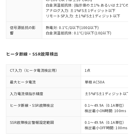
白金測温抵抗体: (指示値の±1% あるいは±2℃の
アナログ入力: ±1%FS±1ディジット以下
リモートSP入力: ±1%FS±1ディジット以下
信号源抵抗の影
熱電対: 0.1℃/Ω以下(100Ω以下)
響
白金測温抵抗体: 0.1℃/Ω以下(10Ω以下)
ヒータ断線・SSR故障検出
CT入力（ヒータ電流検出用）
1点
最大ヒータ電流
単相 AC50A
入力電流値指示精度
±5%FS±1ディジット以下
ヒータ断線・SSR故障検出
0.1～49.9A（0.1A単位）
検出最小ON時間: 100ms（制御
SSR故障検出警報設定範囲
0.1～49.9A（0.1A単位）
検出最小OFF時間: 100ms（制