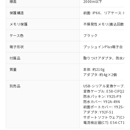
標高
*EU RoHS指令（10物質）：
2000m以下
または国外への提供する場合は、日本
記
タに基づき作成されるものであり、閲
説明
鉛(Pb) 1000ppm以下、 水銀(Hg) 1000ppm以下、 カド
*中国RoHS10物質の基準値 (GB/T26572)：
国政府の輸出許可(または役務取引許
号
覧された時点での実際の在庫および標
ミウム(Cd) 100ppm以下、
Pb(鉛) :1000ppm、 Hg(水銀) : 1000ppm、 Cd(カドミウ
保護構造
前面: IP66、リアケース: IP2
可)を取得するなどの必要な手続きを
六価クロム(Cr(Ⅵ)) 1000ppm以下、ポリ臭化ビフェニル
ム) : 100ppm、
準価格とは異なる場合があることをご
類(PBB) 1000ppm以下、ポリ臭化ジフェニルエーテル類
Cr(Ⅵ)(六価クロム) : 1000ppm、 PBBs(ポリ臭化ビフェ
とります。
了承ください。
(PBDE) 1000ppm以下、フタル酸ビス(2-エチルヘキシ
○
一定数以上の在庫あり
メモリ保護
ニル類) : 1000ppm、 PBDEs(ポリ臭化ジフェニルエーテ
不揮発性メモリ(書込回数: 10
当社は規制貨物を破棄する場合は、完
ル) (DEHP)(別名：DOP) 1000ppm以下、フタル酸ブチ
正式な納期状況および標準価格はお客
ル類) : 1000ppm、
ルベンジル（BBP） 1000ppm以下、フタル酸ジブチル
全に破砕するなど、違法に輸出されな
DBP(フタル酸ジブチル) : 1000ppm、 DIBP(フタル酸ジ
様のお取引先、またはお客様担当のオ
ケース色
ブラック
（DBP） 1000ppm以下、フタル酸ジイソブチル
イソブチル) : 1000ppm、 BBP(フタル酸ブチルベンジ
△
一定数には満たないが在庫あり
いよう必要な手段を講じます。
ムロン制御機器販売店・当社販売員に
(DIBP) 1000ppm以下
ル) : 1000ppm、
当社は貴社製品を、核兵器、ミサイ
但し、RoHS指令で産業用監視および制御機器に対する
DEHP(フタル酸ビス(2-エチルヘキシル)) : 1000ppm
ご相談ください。
端子形状
プッシュインPlus端子台
適用除外項目は除く。
ル、化学兵器、生物兵器またはその他
－
在庫なし(最新の在庫状況につ
オムロン制御機器販売店や当社販売拠
フタル酸エステル類の４物質については閾値を超える意
武器並びにこれらの製造装置等に一切
いては、お客様のお取引先、ま
付属品
図的な使用がないことを確認しています。
取りつけアダプタ、防水パッ
点は「
販売ネットワーク
」をご確認
※2 環境保護使用期限
使用いたしません。
たはお客様担当のオムロン制御
ください。
当社は、貴社製品を第三者に販売する
質量
本体: 約210g
機器販売店・当社販売員にご確
在庫状況および標準価格結果を当社の
※2 対応予定月
「ｅ」：有害物質（10物質）のすべてが基
アダプタ: 約4g×2個
場合は、上記1、2および3の内容を当
認ください)
事前の承諾なく第三者に漏洩または開
準値以下であることを示します。
該第三者に通知します。また当社は、
示しないようお願いします。
別売品
USB-シリアル変換ケーブル: E5
部品在庫の切り替え状況などにより、予定
「10」：通常の使用状況下において有害物
販売先および販売に係わる関係者が違
マイパーツ機能（部品リスト作成サー
空
受注生産機種、また在庫状況の
変換ケーブル: E58-CIFQ2-E
月が前後することがあります。
質が外部に漏えいし、環境に深刻な影響を
法に輸出するおそれがある場合は、取
ビス）をご利用いただくには、I-Web
白
情報を公開していない機種
防水パッキン: Y92S-P9
及ぼさない年数を意味します。
り引きをいたしません。
メンバーズにご登録されている必要が
防水カバー: Y92A-49N
「－」：未確認です。当社販売部門へお問
前面ポートカバー: Y92S-P7
あります。
い合わせください。
アダプタ: Y92F-51
お客様が当ウェブサイト上で当社にご
※3 非含有証明書ダウンロード
サポートソフトウェア(CX-Therm
登録された部品リストについて、当社
電流検出器(CT): E54-CT1/E54
および当社の共同利用者が、当社の製
下記の非含有証明書をダウンロードするこ