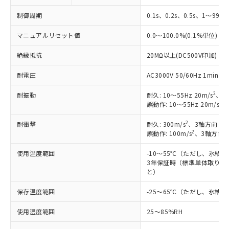
※1 対応状況
制御周期
0.1s、0.2s、0.5s、1～99s 
マニュアルリセット値
0.0～100.0%(0.1%単位)
対応済み：EU RoHS指令（10物質）の
非含有に対応した製品が提供可能な商品で
絶縁抵抗
20MΩ以上(DC500V印加)
す。
対応予定：EU RoHS指令（10物質）の非含
耐電圧
AC3000V 50/60Hz 1mi
ご利用条件
有に対応した製品に切り替える予定のある
商品です。
2
耐振動
耐久: 10～55Hz 20m/s
、3
対応予定なし：EU RoHS指令（10物質）の
2
誤動作: 10～55Hz 20m/s
、
以下の条件をお読みいただき、同意のうえ
非含有に非対応の商品で、対応品を出す予
ご利用ください。
定はありません。
2
耐衝撃
耐久: 300m/s
、3軸方向 各
2
誤動作: 100m/s
、3軸方向 
調査・確認中：EU RoHS指令（10物質）の
本サービスは、当社制御機器事業取扱
※1 中国RoHS○×表
非含有の対応状況を調査中または確認中の
商品の当社在庫状況および標準価格
使用温度範囲
-10～55℃（ただし、氷結
商品です。
(税抜)を提供させていただくもので
3年保証時（標準単体取り付け
「○」：最大均質材料含有率が中国RoHSの
非該当品：ライセンス料など無形物で、有
す。
と）
基準値以下であることを示します。
害物質有無と関係のない商品です。
当社制御機器事業取扱商品の中には、
「×」：最大均質材料含有率が中国RoHSの
仕入先様の事情により、非含有部品として
保存温度範囲
-25～65℃（ただし、氷結
本サービスの対象外となる商品もある
基準値を超えていることを示します。
いたものが、含有品と判明した場合などや
当社は、これら貴社製品のうち、外国
ことをご了承ください。
「－」：未確認です。当社販売部門へお問
むを得ず変更することがあります。
為替および外国貿易法に定める商品
使用湿度範囲
25～85%RH
在庫状況および標準価格照会結果は、
い合わせください。
（以下｢規制貨物等」という）を輸出
記載している更新日時点での社内デー