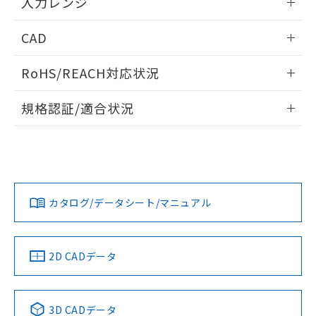
入力レンジ
情報更新：2025/11/04
CAD
ログイン/会員登録いただくと、CADデータをダウンロー
RoHS/REACH対応状況
ドすることができます。
情報更新：2026/7/29
規格認証/適合状況
ログイン/会員登録
EU RoHS
注意事項・凡例
UL認証
CSA認証
CEマーキング
Yes
Yes
Yes
対応状況
対応予定月
※1
※2
ダウンロードデータをご利用いただく前に、以下を必ずお読
みください。
カタログ/データシート/マニュアル
対応済み
ソフトウェアの使用条件
LR型式承認
DNV型式承認
BV型式承認
KR型式承
（イギリス
（ノルウェー
（フランス
（韓国
船舶規格）
船舶規格）
船舶規格）
船舶規格
中国 RoHS
注意事項・凡例
2D CADデータ
Yes
No
No
No
中国 RoHS表
※1 ※2
3D CADデータ