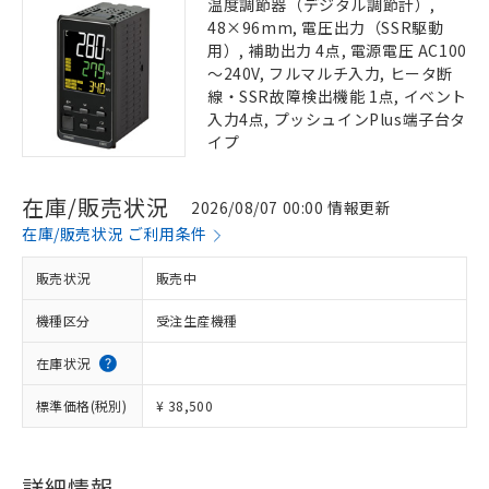
温度調節器（デジタル調節計）,
48×96mm, 電圧出力（SSR駆動
用）, 補助出力 4点, 電源電圧 AC100
～240V, フルマルチ入力, ヒータ断
線・SSR故障検出機能 1点, イベント
入力4点, プッシュインPlus端子台タ
イプ
在庫/販売状況
2026/08/07 00:00 情報更新
在庫/販売状況 ご利用条件
販売状況
販売中
機種区分
受注生産機種
在庫状況
標準価格(税別)
¥ 38,500
詳細情報