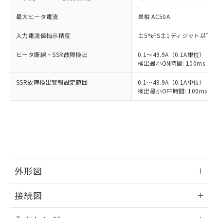
最大ヒータ電流
単相 AC50A
入力電流値指示精度
±5%FS±1ディジット以下
ヒータ断線・SSR故障検出
0.1～49.9A（0.1A単位）
検出最小ON時間: 100ms（制御
SSR故障検出警報設定範囲
0.1～49.9A（0.1A単位）
検出最小OFF時間: 100ms（制
外形図
情報更新：2025/11/04
接続図
情報更新：2025/11/04