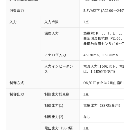
消費電力
8.3VA以下 (AC100～240V時
入力
入力点数
1点
温度入力
熱電対: K、J、T、E、L、U
白金測温抵抗体: Pt100、JPt
非接触温度センサ: 10～70℃
アナログ入力
4～20mA、0～20mA
入力インピーダン
電流入力: 150Ω以下、電圧入力
ス
は、1:1接続で使用)
制御方式
ON/OFFまたは2自由度PI
制御出力
制御出力総点数
1点
制御出力(1)
電圧出力（SSR駆動用）
制御出力(2)
なし
電圧出力（SSR駆
1点