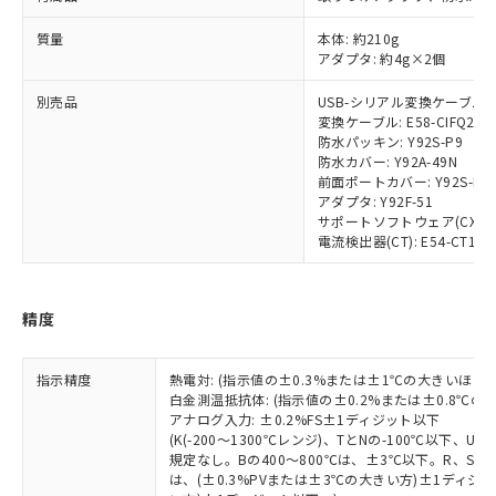
（DBP） 1000ppm以下、フタル酸ジイソブチル
イソブチル) : 1000ppm、 BBP(フタル酸ブチルベンジ
△
一定数には満たないが在庫あり
いよう必要な手段を講じます。
ムロン制御機器販売店・当社販売員に
(DIBP) 1000ppm以下
ル) : 1000ppm、
当社は貴社製品を、核兵器、ミサイ
質量
但し、RoHS指令で産業用監視および制御機器に対する
本体: 約210g
DEHP(フタル酸ビス(2-エチルヘキシル)) : 1000ppm
ご相談ください。
適用除外項目は除く。
アダプタ: 約4g×2個
ル、化学兵器、生物兵器またはその他
－
在庫なし(最新の在庫状況につ
オムロン制御機器販売店や当社販売拠
フタル酸エステル類の４物質については閾値を超える意
武器並びにこれらの製造装置等に一切
いては、お客様のお取引先、ま
図的な使用がないことを確認しています。
点は「
販売ネットワーク
」をご確認
別売品
USB-シリアル変換ケーブル: E5
※2 環境保護使用期限
使用いたしません。
たはお客様担当のオムロン制御
ください。
変換ケーブル: E58-CIFQ2-E
当社は、貴社製品を第三者に販売する
機器販売店・当社販売員にご確
在庫状況および標準価格結果を当社の
防水パッキン: Y92S-P9
※2 対応予定月
「ｅ」：有害物質（10物質）のすべてが基
場合は、上記1、2および3の内容を当
認ください)
事前の承諾なく第三者に漏洩または開
防水カバー: Y92A-49N
準値以下であることを示します。
該第三者に通知します。また当社は、
前面ポートカバー: Y92S-P7
示しないようお願いします。
部品在庫の切り替え状況などにより、予定
「10」：通常の使用状況下において有害物
販売先および販売に係わる関係者が違
アダプタ: Y92F-51
マイパーツ機能（部品リスト作成サー
空
受注生産機種、また在庫状況の
月が前後することがあります。
質が外部に漏えいし、環境に深刻な影響を
サポートソフトウェア(CX-Therm
法に輸出するおそれがある場合は、取
ビス）をご利用いただくには、I-Web
白
情報を公開していない機種
電流検出器(CT): E54-CT1/E54
及ぼさない年数を意味します。
り引きをいたしません。
メンバーズにご登録されている必要が
「－」：未確認です。当社販売部門へお問
あります。
い合わせください。
お客様が当ウェブサイト上で当社にご
※3 非含有証明書ダウンロード
精度
登録された部品リストについて、当社
および当社の共同利用者が、当社の製
下記の非含有証明書をダウンロードするこ
品・サービスに関するお客様との取
指示精度
熱電対: (指示値の±0.3%または±1℃の大きいほう
とができます。
合意する
キャンセル
引・商談に必要な範囲で利用すること
白金測温抵抗体: (指示値の±0.2%または±0.8℃
をご了承ください。
アナログ入力: ±0.2%FS±1ディジット以下
EU RoHS指令（10物質）の非含有証明書
※当社の共同利用者とは、
(K(-200～1300℃レンジ)、TとNの-100℃以下、
"個人情報
51物質の非含有証明書（当社基準）
規定なし。Bの400～800℃は、±3℃以下。R、S の
の共同利用に関して"
の「1.共同利
※本証明書は発行日時点で非含有を証明す
は、(±0.3%PVまたは±3℃の大きい方)±1ディジッ
用者の範囲」に記載されている法人を