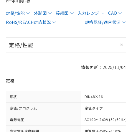
定格/性能
外形図
接続図
入力レンジ
CAD
RoHS/REACH対応状況
規格認証/適合状況
定格/性能
情報更新：2025/11/04
定格
形状
DIN48×96
定値/プログラム
定値タイプ
電源電圧
AC100～240V (50/60Hz)
許容電圧変動範囲
電源電圧の85～110%