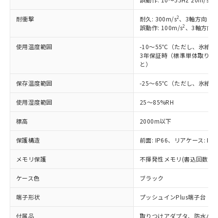
対応予定：EU RoHS指令（10物質）の非含
ご利用条件
有に対応した製品に切り替える予定のある
2
耐衝撃
耐久: 300m/s
、3軸方向 各
2
誤動作: 100m/s
、3軸方向 
商品です。
対応予定なし：EU RoHS指令（10物質）の
以下の条件をお読みいただき、同意のうえ
使用温度範囲
-10～55℃（ただし、氷結
非含有に非対応の商品で、対応品を出す予
3年保証時（標準単体取り付け
ご利用ください。
定はありません。
と）
調査・確認中：EU RoHS指令（10物質）の
本サービスは、当社制御機器事業取扱
※1 中国RoHS○×表
非含有の対応状況を調査中または確認中の
保存温度範囲
-25～65℃（ただし、氷結
商品の当社在庫状況および標準価格
商品です。
(税抜)を提供させていただくもので
「○」：最大均質材料含有率が中国RoHSの
非該当品：ライセンス料など無形物で、有
使用湿度範囲
25～85%RH
す。
基準値以下であることを示します。
害物質有無と関係のない商品です。
当社制御機器事業取扱商品の中には、
「×」：最大均質材料含有率が中国RoHSの
仕入先様の事情により、非含有部品として
標高
2000m以下
本サービスの対象外となる商品もある
基準値を超えていることを示します。
いたものが、含有品と判明した場合などや
当社は、これら貴社製品のうち、外国
ことをご了承ください。
「－」：未確認です。当社販売部門へお問
保護構造
前面: IP66、リアケース: IP2
むを得ず変更することがあります。
為替および外国貿易法に定める商品
在庫状況および標準価格照会結果は、
い合わせください。
（以下｢規制貨物等」という）を輸出
記載している更新日時点での社内デー
メモリ保護
不揮発性メモリ(書込回数: 10
*EU RoHS指令（10物質）：
または国外への提供する場合は、日本
記
タに基づき作成されるものであり、閲
説明
鉛(Pb) 1000ppm以下、 水銀(Hg) 1000ppm以下、 カド
*中国RoHS10物質の基準値 (GB/T26572)：
国政府の輸出許可(または役務取引許
号
覧された時点での実際の在庫および標
ミウム(Cd) 100ppm以下、
ケース色
Pb(鉛) :1000ppm、 Hg(水銀) : 1000ppm、 Cd(カドミウ
ブラック
可)を取得するなどの必要な手続きを
六価クロム(Cr(Ⅵ)) 1000ppm以下、ポリ臭化ビフェニル
ム) : 100ppm、
準価格とは異なる場合があることをご
類(PBB) 1000ppm以下、ポリ臭化ジフェニルエーテル類
Cr(Ⅵ)(六価クロム) : 1000ppm、 PBBs(ポリ臭化ビフェ
とります。
了承ください。
端子形状
プッシュインPlus端子台
(PBDE) 1000ppm以下、フタル酸ビス(2-エチルヘキシ
○
一定数以上の在庫あり
ニル類) : 1000ppm、 PBDEs(ポリ臭化ジフェニルエーテ
当社は規制貨物を破棄する場合は、完
ル) (DEHP)(別名：DOP) 1000ppm以下、フタル酸ブチ
正式な納期状況および標準価格はお客
ル類) : 1000ppm、
ルベンジル（BBP） 1000ppm以下、フタル酸ジブチル
全に破砕するなど、違法に輸出されな
DBP(フタル酸ジブチル) : 1000ppm、 DIBP(フタル酸ジ
付属品
取りつけアダプタ、防水パッ
様のお取引先、またはお客様担当のオ