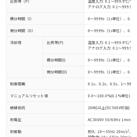
比例帯（P）
温度入力: 0.1～999.9℃/°F
アナログ入力: 0.1～999.9%
積分時間（I）
0～9999s（1s単位）、0.0～
微分時間（D）
0～9999s（1s単位）、0.0～
冷却用
比例帯(P)
温度入力: 0.1～999.9℃/°F
アナログ入力: 0.1～999.9%
積分時間(I)
0～9999s（1s単位）、0.0～
微分時間(D)
0～9999s（1s単位）、0.0～
制御周期
0.1s、0.2s、0.5s、1～99s 
マニュアルリセット値
0.0～100.0%(0.1%単位)
絶縁抵抗
20MΩ以上(DC500V印加)
※1 対応状況
耐電圧
AC3000V 50/60Hz 1mi
対応済み：EU RoHS指令（10物質）の
非含有に対応した製品が提供可能な商品で
2
耐振動
耐久: 10～55Hz 20m/s
、3
す。
2
誤動作: 10～55Hz 20m/s
、