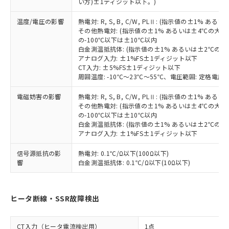
い方)±1ディジット以下。)
るもので、過去に遡って非含有を証明する
指します。
ものではありません。
温度/電圧の影響
熱電対: R, S, B, C/W, PLⅡ: (指示値の±1%
また、RoHS指令のフタル酸エステル類４
その他熱電対: (指示値の±1% あるいは±4℃の大
物質の対応では、対応完了までの期間は出
の-100℃以下は±10℃以内
荷製品に未対応品が混在することから備考
白金測温抵抗体: (指示値の±1% あるいは±2℃の
欄に対応日を記載しておりました。
アナログ入力: ±1%FS±1ディジット以下
既に当社にて対応品への在庫切替を完了
CT入力: ±5%FS±1ディジット以下
周囲温度: -10℃～23℃～55℃、電圧範囲: 定格電圧の
していることから、特段のことがない限
り、2022年1月12日より割愛しておりま
電磁妨害の影響
熱電対: R, S, B, C/W, PLⅡ: (指示値の±1%
す。
その他熱電対: (指示値の±1% あるいは±4℃の大
の-100℃以下は±10℃以内
白金測温抵抗体: (指示値の±1% あるいは±2℃の
アナログ入力: ±1%FS±1ディジット以下
信号源抵抗の影
熱電対: 0.1℃/Ω以下(100Ω以下)
響
白金測温抵抗体: 0.1℃/Ω以下(10Ω以下)
ヒータ断線・SSR故障検出
CT入力（ヒータ電流検出用）
1点