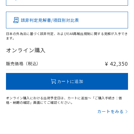
この製品の規格認証/適合状況ページへ
Pb
Hg
Cd
Cr(VI)
その他の認証はこちらのページからご検索ください
該非判定見解書/項目別対比表
X
O
O
O
日本の外為法に基づく該非判定、およびEAR再輸出規制に関する見解が入手でき
ます。
"対応済み"や非含有の記載がされた商品であっても、流通
在庫等で未対応品が混在する可能性があります。
オンライン購入
非含有品が必要な際は、弊社営業部門もしくは販売店へお
問い合わせください。
¥ 42,350
販売価格（税込）
この製品のRoHS/REACH対応状況ページへ
カートに追加
オンライン購入における出荷予定日は、カートに追加～「ご購入手続き：価
格・納期の確認」画面にてご確認ください。
カートをみる