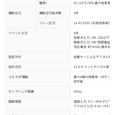
動用）
DC12V±20% 最大負荷電流
補助出力
補助出力総点数
4点
リレー出力
1a AC250V 2A(抵抗負荷) 
イベント入力
4点
有接点入力: ON: 1kΩ以下、OF
無接点入力: ON: 残留電圧1.
流出電流: 約7mA(1接点あた
設定方式
前面キーによるデジタル設
指示方式
11セグメントデジタル表示
マルチSP機能
最大8個の目標値（SP0～
択可能
サンプリング周期
50ms
調節感度
温度入力: 0.1～999.9℃/°F
アナログ入力: 0.01～99.99