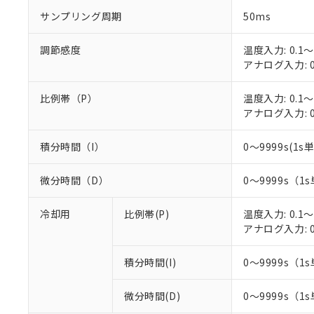
○
一定数以
DBP(フタル酸ジブチル) :
い。
当社は貴社製
サンプリング周期
50ms
DEHP(フタル酸ビス(2-エ
正式な納期状
置等に一切使
当社販売員に
※2 対応予定月
△
一定数に
当社は、貴社
調節感度
温度入力: 0.1～
オムロン制御
また当社は、
※2 環境保護使
アナログ入力: 0
在庫状況およ
部品在庫の切り替
たしません。
－
在庫なし
す。
「ｅ」：有害物質
機器販売
マイパーツ機
比例帯（P）
温度入力: 0.1～
「10」：通常の
ている必要が
アナログ入力: 0
味します。
空
受注生産
お客様が当ウ
※3 非含有証明
「－」：未確認で
白
が、当社の製
積分時間（I）
0～9999s(1s単
さい。
下記の非含有証明
※当社の共同
微分時間（D）
0～9999s（1s
いる法人を指
EU RoHS指令（
51物質の非含有証
冷却用
比例帯(P)
温度入力: 0.1～
※本証明書は発行
アナログ入力: 0
また、RoHS指
混在することから
既に当社にて対応
積分時間(I)
0～9999s（1s
り割愛しておりま
微分時間(D)
0～9999s（1s