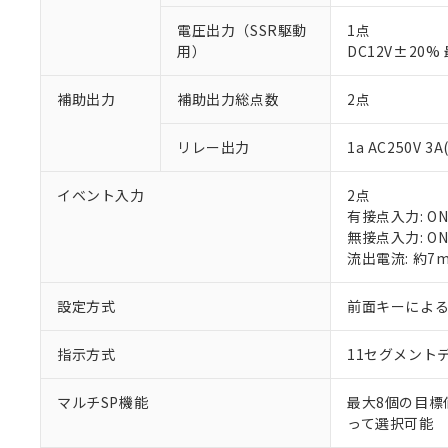
電圧出力（SSR駆動
1点
用）
DC12V±20
補助出力
補助出力総点数
2点
※1 対応状況
リレー出力
1a AC250V 
対応済み：EU
イベント入力
2点
対応予定：EU R
有接点入力: ON:
対応予定なし：EU
無接点入力: ON
調査・確認中：EU
ご利用条件
流出電流: 約7
非該当品：ライセ
※1 中国RoHS
仕入先様の事情に
設定方式
前面キーによ
があります。
以下の条件をお読
「○」：最大均質
「×」：最大均質
指示方式
11セグメント
本サービスは
当社は、これ
*EU RoHS指令（10物
「－」：未確認で
鉛(Pb) 1000ppm以下、
くものです。
う）を輸出ま
記
説明
六価クロム(Cr(Ⅵ)) 1
当社制御機器
などの必要な
マルチSP機能
最大8個の目標
フタル酸ビス(2-エチルヘ
号
*中国RoHS10物質の基準値 
ル（DBP） 1000ppm
在庫状況およ
当社は規制貨
って選択可能
Pb(鉛) :1000ppm、 Hg
但し、RoHS指令で産
のであり、閲
ます。
Cr(Ⅵ)(六価クロム) : 
フタル酸エステル類の４