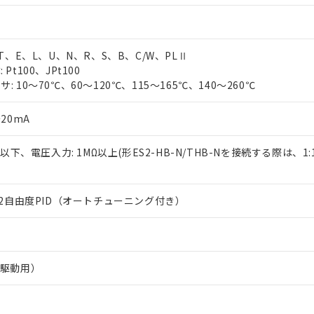
、T、E、L、U、N、R、S、B、C/W、PLⅡ
Pt100、JPt100
 10～70℃、60～120℃、115～165℃、140～260℃
20mA
Ω以下、電圧入力: 1MΩ以上(形ES2-HB-N/THB-Nを接続する際は、1
は2自由度PID（オートチューニング付き）
R駆動用）