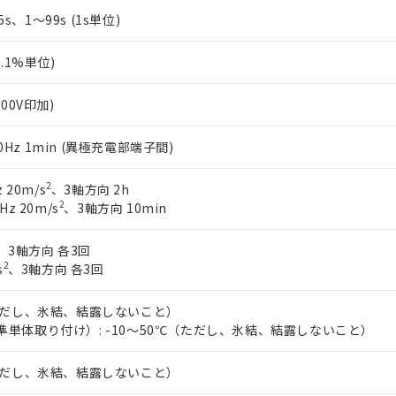
.5s、1～99s (1s単位)
0.1%単位)
500V印加)
/60Hz 1min (異極充電部端子間)
2
 20m/s
、3軸方向 2h
2
Hz 20m/s
、3軸方向 10min
、3軸方向 各3回
2
s
、3軸方向 各3回
（ただし、氷結、結露しないこと）
準単体取り付け）: -10～50℃（ただし、氷結、結露しないこと）
（ただし、氷結、結露しないこと）