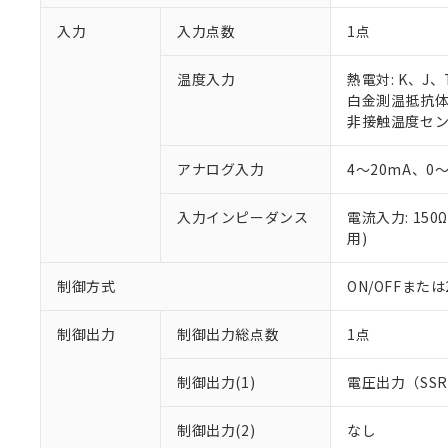
入力
入力点数
1点
温度入力
熱電対: K、J
白金測温抵抗体: 
非接触温度センサ:
アナログ入力
4～20mA、0～
入力インピーダンス
電流入力: 150
用)
制御方式
ON/OFFまた
制御出力
制御出力総点数
1点
制御出力(1)
電圧出力（SS
制御出力(2)
なし