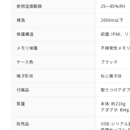
使用湿度範囲
25～85%RH
標高
2000m以下
保護構造
前面: IP66、リ
メモリ保護
不揮発性メモリ(
ケース色
ブラック
端子形状
ねじ端子台
付属品
取りつけアダ
質量
本体: 約210g
アダプタ: 約4
別売品
USB-シリアル変
変換ケーブル: E5