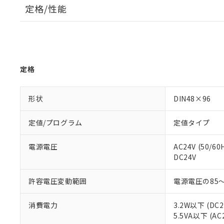
定格/性能
定格
形状
DIN48×96
定値/プログラム
定値タイプ
電源電圧
AC24V (50/60
DC24V
許容電圧変動範囲
電源電圧の85～
消費電力
3.2W以下 (DC
5.5VA以下 (AC