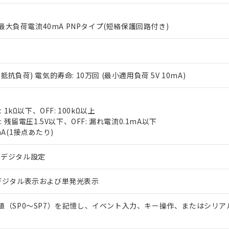
% 最大負荷電流40mA PNPタイプ(短絡保護回路付き)
3A(抵抗負荷) 電気的寿命: 10万回 (最小適用負荷 5V 10mA)
 RoHS指令（10物質）の非含有に対応した製品が提供可能な商品です
oHS指令（10物質）の非含有に対応した製品に切り替える予定のある
 1kΩ以下、OFF: 100kΩ以上
 RoHS指令（10物質）の非含有に非対応の商品で、対応品を出す予
: 残留電圧1.5V以下、OFF: 漏れ電流0.1mA以下
 RoHS指令（10物質）の非含有の対応状況を調査中または確認中の
mA(1接点あたり)
ンス料など無形物で、有害物質有無と関係のない商品です。
○×表
より、非含有部品としていたものが、含有品と判明した場合などやむ
るデジタル設定
みいただき、同意のうえご利用ください。
材料含有率が中国RoHSの基準値以下であることを示します。
材料含有率が中国RoHSの基準値を超えていることを示します。
デジタル表示および単発光表示
、当社制御機器事業取扱商品の当社在庫状況および標準価格(税抜)
ら貴社製品のうち、外国為替および外国貿易法に定める商品（以下｢
質）：
す。当社販売部門へお問い合わせください。
 水銀(Hg) 1000ppm以下、 カドミウム(Cd) 100ppm以下、
たは国外への提供する場合は、日本国政府の輸出許可(または役務取
000ppm以下、ポリ臭化ビフェニル類(PBB) 1000ppm以下、ポリ臭化ジフェニルエーテル類(P
事業取扱商品の中には、本サービスの対象外となる商品もあること
手続きをとります。
値（SP0～SP7）を記憶し、イベント入力、キー操作、またはシリア
キシル) (DEHP)(別名：DOP) 1000ppm以下、フタル酸ブチルベンジル（BBP） 100
(GB/T26572)：
以下、フタル酸ジイソブチル (DIBP) 1000ppm以下
び標準価格照会結果は、記載している更新日時点での社内データに
物を破棄する場合は、完全に破砕するなど、違法に輸出されないよ
(水銀) : 1000ppm、 Cd(カドミウム) : 100ppm、
業用監視および制御機器に対する適用除外項目は除く。
覧された時点での実際の在庫および標準価格とは異なる場合がある
1000ppm、 PBBs(ポリ臭化ビフェニル類) : 1000ppm、 PBDEs(ポリ臭化ジフェニルエーテル類
物質については閾値を超える意図的な使用がないことを確認しています。