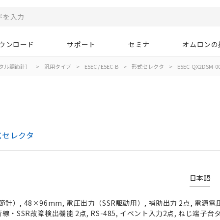
ウンロード
サポート
セミナ
オムロンの
タル調節計）
>
汎用タイプ
>
E5EC / E5EC-B
>
形式セレクタ
>
E5EC-QX2DSM-0
形式セレクタ
日本語
, 48×96mm, 電圧出力（SSR駆動用）, 補助出力 2点, 電源電圧 A
・SSR故障検出機能 2点, RS-485, イベント入力2点, ねじ端子台