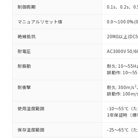
制御周期
0.1s、0.2s、0
マニュアルリセット値
0.0～100.0%(
絶縁抵抗
20MΩ以上(DC
耐電圧
AC3000V 50
耐振動
耐久: 10～55Hz
誤動作: 10～55
2
耐衝撃
耐久: 300m/s
誤動作: 100m/
使用温度範囲
-10～55℃
3年保証時（標
保存温度範囲
-25～65℃