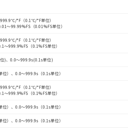
上の在庫あり
 1000ppm、 DIBP(フタル酸ジイソブチル) : 1000ppm、 BBP(フタル酸ブチルベンジル) :
品を、核兵器、ミサイル、化学兵器、生物兵器またはその他武器並
チルヘキシル)) : 1000ppm
況および標準価格はお客様のお取引先、またはお客様担当のオムロ
用いたしません。
ご相談ください。
は満たないが在庫あり
製品を第三者に販売する場合は、上記1、2および3の内容を当該第
999.9℃/°F（0.1℃/°F単位）
機器販売店や当社販売拠点は「
販売ネットワーク
」をご確認くだ
販売先および販売に係わる関係者が違法に輸出するおそれがある場
用期限
.01～99.99%FS（0.01%FS単位）
び標準価格結果を当社の事前の承諾なく第三者に漏洩または開示し
え状況などにより、予定月が前後することがあります。
(最新の在庫状況については、お客様のお取引先、またはお客様担当
（10物質）のすべてが基準値以下であることを示します。
店・当社販売員にご確認ください)
能（部品リスト作成サービス）をご利用いただくには、I-Webメン
999.9℃/°F（0.1℃/°F単位）
使用状況下において有害物質が外部に漏えいし、環境に深刻な影響を
あります。
.1～999.9%FS（0.1%FS単位）
機種、また在庫状況の情報を公開していない機種
ェブサイト上で当社にご登録された部品リストについて、当社およ
書ダウンロード
す。当社販売部門へお問い合わせください。
品・サービスに関するお客様との取引・商談に必要な範囲で利用す
合意する
キャンセル
位)、0.0～999.9s(0.1s単位)
書をダウンロードすることができます。
利用者とは、
"個人情報の共同利用に関して"
の「1.共同利用者の
単位）、0.0～999.9s（0.1s単位）
します。
10物質）の非含有証明書
明書（当社基準）
999.9℃/°F（0.1℃/°F単位）
日時点で非含有を証明するもので、過去に遡って非含有を証明するも
.1～999.9%FS（0.1%FS単位）
令のフタル酸エステル類４物質の対応では、対応完了までの期間は出
備考欄に対応日を記載しておりました。
品への在庫切替を完了していることから、特段のことがない限り、20
単位）、0.0～999.9s（0.1s単位）
す。
単位）、0.0～999.9s（0.1s単位）