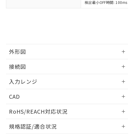
検出最小OFF時間: 100ms（制
外形図
情報更新：2025/11/04
接続図
情報更新：2025/11/04
入力レンジ
情報更新：2025/11/04
CAD
ログイン/会員登録いただくと、CADデータをダウンロー
RoHS/REACH対応状況
ドすることができます。
情報更新：2026/7/29
規格認証/適合状況