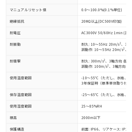
マニュアルリセット値
0.0～100.0%(0.1%単位)
絶縁抵抗
20MΩ以上(DC500V印加)
耐電圧
AC3000V 50/60Hz 1min 
2
耐振動
耐久: 10～55Hz 20m/s
、3軸
2
誤動作: 10～55Hz 20m/s
、3
2
耐衝撃
耐久: 300m/s
、3軸方向 各3
2
誤動作: 100m/s
、3軸方向 各
使用温度範囲
-10～55℃（ただし、氷結、
3年保証時（標準単体取り付け）
保存温度範囲
-25～65℃（ただし、氷結、
使用湿度範囲
25～85%RH
標高
2000m以下
保護構造
前面: IP66、リアケース: IP20