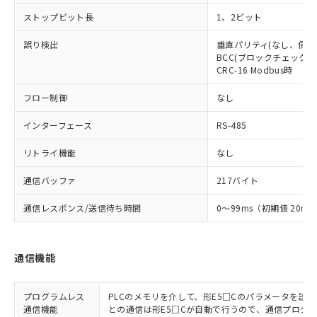
ストップビット長
1、2ビット
誤り検出
垂直パリティ(なし、偶数
BCC(ブロックチェックキャ
CRC-16 Modbus時
フロー制御
なし
インターフェース
RS-485
リトライ機能
なし
通信バッファ
217バイト
通信レスポンス/送信待ち時間
0～99ms（初期値 20ms
通信機能
プログラムレス
PLCのメモリを介して、形E5□Cのパラメータを読
通信機能
との通信は形E5□Cが自動で行うので、通信プログ