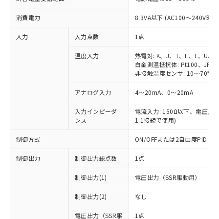
消費電力
8.3VA以下 (AC100～240V時)
入力
入力点数
1点
温度入力
熱電対: K、J、T、E、L、U、
白金測温抵抗体: Pt100、JPt1
非接触温度センサ: 10～70℃、6
アナログ入力
4～20mA、0～20mA
入力インピーダ
電流入力: 150Ω以下、電圧入力:
ンス
1:1接続で使用)
制御方式
ON/OFFまたは2自由度PID
制御出力
制御出力総点数
1点
制御出力(1)
電圧出力（SSR駆動用）
制御出力(2)
なし
電圧出力（SSR駆
1点