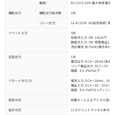
動用）
DC12V±20% 最大負荷電流4
補助出力
補助出力総点数
2点
リレー出力
1a AC250V 3A(抵抗負荷) 電
イベント入力
4点
有接点入力: ON: 1kΩ以下、OFF
無接点入力: ON: 残留電圧1.5
流出電流: 約7mA(1接点あたり
伝送出力
1点
電流出力: DC4～20mA (負荷: 
リニア電圧出力: DC1～5V（負
精度: ±0.3%FS以下
リモートSP入力
電流入力: DC4～20mA、DC0
電圧入力: DC1～5V、DC0～5
精度: ±0.2%FS±1ディジッ
設定方式
前面キーによるデジタル設定
指示方式
11セグメントデジタル表示お