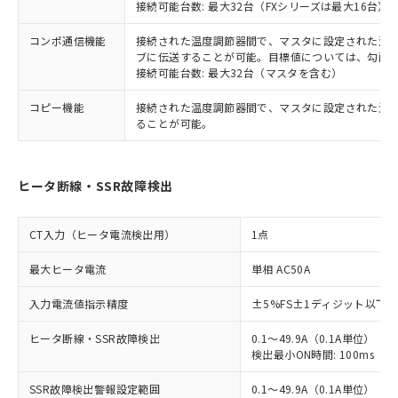
接続可能台数: 最大32台（FXシリーズは最大16台）
コンポ通信機能
接続された温度調節器間で、マスタに設定された温度調
ブに伝送することが可能。目標値については、勾配
接続可能台数: 最大32台（マスタを含む）
コピー機能
接続された温度調節器間で、マスタに設定された温
ることが可能。
ヒータ断線・SSR故障検出
CT入力（ヒータ電流検出用）
1点
最大ヒータ電流
単相 AC50A
入力電流値指示精度
±5%FS±1ディジット以下
ヒータ断線・SSR故障検出
0.1～49.9A（0.1A単位）
検出最小ON時間: 100ms（制御
SSR故障検出警報設定範囲
0.1～49.9A（0.1A単位）