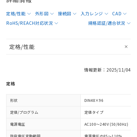
定格/性能
外形図
接続図
入力レンジ
CAD
RoHS/REACH対応状況
規格認証/適合状況
定格/性能
情報更新：2025/11/04
定格
形状
DIN48×96
定値/プログラム
定値タイプ
電源電圧
AC100～240V (50/60Hz)
許容電圧変動範囲
電源電圧の85～110%