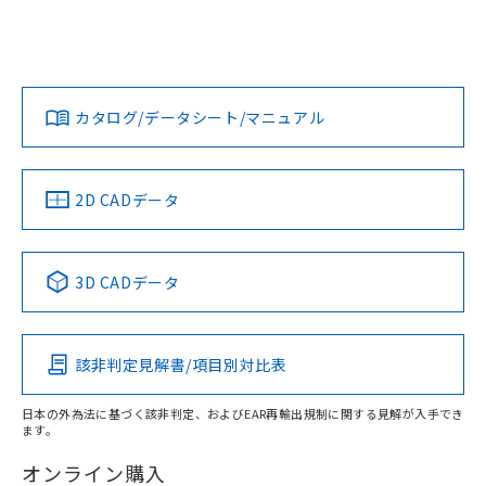
ログイン/会員登録
EU RoHS
注意事項・凡例
UL認証
CSA認証
CEマーキング
Yes
Yes
Yes
対応状況
対応予定月
※1
※2
ダウンロードデータをご利用いただく前に、以下を必ずお読
みください。
カタログ/データシート/マニュアル
対応済み
ソフトウェアの使用条件
LR型式承認
DNV型式承認
BV型式承認
KR型式承
（イギリス
（ノルウェー
（フランス
（韓国
船舶規格）
船舶規格）
船舶規格）
船舶規格
中国 RoHS
注意事項・凡例
2D CADデータ
Yes
No
No
No
中国 RoHS表
※1 ※2
3D CADデータ
この製品の規格認証/適合状況ページへ
Pb
Hg
Cd
Cr(VI)
その他の認証はこちらのページからご検索ください
該非判定見解書/項目別対比表
X
O
O
O
日本の外為法に基づく該非判定、およびEAR再輸出規制に関する見解が入手でき
ます。
"対応済み"や非含有の記載がされた商品であっても、流通
在庫等で未対応品が混在する可能性があります。
オンライン購入