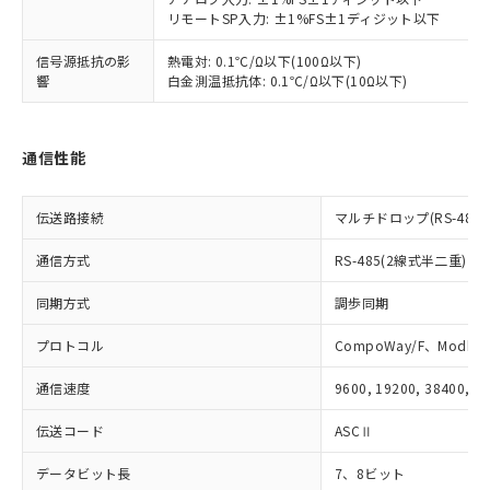
および当社の共同利用者が、当社の製
下記の非含有証明書をダウンロードするこ
リモートSP入力: ±1%FS±1ディジット以下
品・サービスに関するお客様との取
とができます。
合意する
キャンセル
引・商談に必要な範囲で利用すること
信号源抵抗の影
熱電対: 0.1℃/Ω以下(100Ω以下)
をご了承ください。
響
白金測温抵抗体: 0.1℃/Ω以下(10Ω以下)
EU RoHS指令（10物質）の非含有証明書
※当社の共同利用者とは、
"個人情報
51物質の非含有証明書（当社基準）
の共同利用に関して"
の「1.共同利
※本証明書は発行日時点で非含有を証明す
用者の範囲」に記載されている法人を
るもので、過去に遡って非含有を証明する
通信性能
指します。
ものではありません。
また、RoHS指令のフタル酸エステル類４
伝送路接続
マルチドロップ(RS-485)
物質の対応では、対応完了までの期間は出
荷製品に未対応品が混在することから備考
通信方式
RS-485(2線式半二重)
欄に対応日を記載しておりました。
既に当社にて対応品への在庫切替を完了
同期方式
調歩同期
していることから、特段のことがない限
り、2022年1月12日より割愛しておりま
プロトコル
CompoWay/F、Modbus
す。
通信速度
9600, 19200, 38400, 5
伝送コード
ASCⅡ
データビット長
7、8ビット