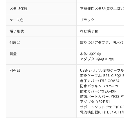
メモリ保護
不揮発性メモリ(書込回数: 100
※1 対応状況
ケース色
ブラック
対応済み：EU RoHS指令（10物質）の
端子形状
ねじ端子台
非含有に対応した製品が提供可能な商品で
す。
付属品
取りつけアダプタ、防水パッ
対応予定：EU RoHS指令（10物質）の非含
ご利用条件
有に対応した製品に切り替える予定のある
質量
本体: 約210g
商品です。
アダプタ: 約4g×2個
対応予定なし：EU RoHS指令（10物質）の
以下の条件をお読みいただき、同意のうえ
非含有に非対応の商品で、対応品を出す予
別売品
USB-シリアル変換ケーブル: E58
ご利用ください。
定はありません。
変換ケーブル: E58-CIFQ2-E
調査・確認中：EU RoHS指令（10物質）の
端子カバー: E53-COV24
本サービスは、当社制御機器事業取扱
※1 中国RoHS○×表
防水パッキン: Y92S-P9
非含有の対応状況を調査中または確認中の
商品の当社在庫状況および標準価格
防水カバー: Y92A-49N
商品です。
(税抜)を提供させていただくもので
前面ポートカバー: Y92S-P7
「○」：最大均質材料含有率が中国RoHSの
非該当品：ライセンス料など無形物で、有
す。
アダプタ: Y92F-51
基準値以下であることを示します。
害物質有無と関係のない商品です。
サポートソフトウェア(CX-Thermo
当社制御機器事業取扱商品の中には、
「×」：最大均質材料含有率が中国RoHSの
仕入先様の事情により、非含有部品として
電流検出器(CT): E54-CT1/E54-
本サービスの対象外となる商品もある
基準値を超えていることを示します。
いたものが、含有品と判明した場合などや
当社は、これら貴社製品のうち、外国
ことをご了承ください。
「－」：未確認です。当社販売部門へお問
むを得ず変更することがあります。
為替および外国貿易法に定める商品
在庫状況および標準価格照会結果は、
い合わせください。