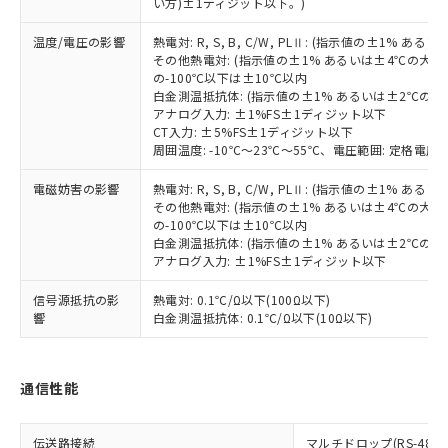
い方)±1ディジット以下。)
当社は規制貨物を破棄する場合は、完
ル) (DEHP)(別名：DOP) 1000ppm以下、フタル酸ブチ
正式な納期状況および標準価格はお客
ル類) : 1000ppm、
ルベンジル（BBP） 1000ppm以下、フタル酸ジブチル
全に破砕するなど、違法に輸出されな
DBP(フタル酸ジブチル) : 1000ppm、 DIBP(フタル酸ジ
様のお取引先、またはお客様担当のオ
（DBP） 1000ppm以下、フタル酸ジイソブチル
イソブチル) : 1000ppm、 BBP(フタル酸ブチルベンジ
温度/電圧の影響
熱電対: R, S, B, C/W, PLⅡ: (指示値の±1%
△
一定数には満たないが在庫あり
いよう必要な手段を講じます。
ムロン制御機器販売店・当社販売員に
(DIBP) 1000ppm以下
ル) : 1000ppm、
その他熱電対: (指示値の±1% あるいは±4℃の大
当社は貴社製品を、核兵器、ミサイ
但し、RoHS指令で産業用監視および制御機器に対する
DEHP(フタル酸ビス(2-エチルヘキシル)) : 1000ppm
ご相談ください。
の-100℃以下は±10℃以内
適用除外項目は除く。
ル、化学兵器、生物兵器またはその他
－
在庫なし(最新の在庫状況につ
オムロン制御機器販売店や当社販売拠
白金測温抵抗体: (指示値の±1% あるいは±2℃の
フタル酸エステル類の４物質については閾値を超える意
武器並びにこれらの製造装置等に一切
いては、お客様のお取引先、ま
図的な使用がないことを確認しています。
アナログ入力: ±1%FS±1ディジット以下
点は「
販売ネットワーク
」をご確認
※2 環境保護使用期限
使用いたしません。
CT入力: ±5%FS±1ディジット以下
たはお客様担当のオムロン制御
ください。
周囲温度: -10℃～23℃～55℃、電圧範囲: 定格電圧の
当社は、貴社製品を第三者に販売する
機器販売店・当社販売員にご確
在庫状況および標準価格結果を当社の
※2 対応予定月
「ｅ」：有害物質（10物質）のすべてが基
場合は、上記1、2および3の内容を当
認ください)
事前の承諾なく第三者に漏洩または開
電磁妨害の影響
熱電対: R, S, B, C/W, PLⅡ: (指示値の±1%
準値以下であることを示します。
該第三者に通知します。また当社は、
示しないようお願いします。
その他熱電対: (指示値の±1% あるいは±4℃の大
部品在庫の切り替え状況などにより、予定
「10」：通常の使用状況下において有害物
販売先および販売に係わる関係者が違
マイパーツ機能（部品リスト作成サー
空
受注生産機種、また在庫状況の
の-100℃以下は±10℃以内
月が前後することがあります。
質が外部に漏えいし、環境に深刻な影響を
法に輸出するおそれがある場合は、取
ビス）をご利用いただくには、I-Web
白金測温抵抗体: (指示値の±1% あるいは±2℃の
白
情報を公開していない機種
及ぼさない年数を意味します。
り引きをいたしません。
アナログ入力: ±1%FS±1ディジット以下
メンバーズにご登録されている必要が
「－」：未確認です。当社販売部門へお問
あります。
い合わせください。
信号源抵抗の影
熱電対: 0.1℃/Ω以下(100Ω以下)
お客様が当ウェブサイト上で当社にご
※3 非含有証明書ダウンロード
響
白金測温抵抗体: 0.1℃/Ω以下(10Ω以下)
登録された部品リストについて、当社
および当社の共同利用者が、当社の製
下記の非含有証明書をダウンロードするこ
品・サービスに関するお客様との取
とができます。
合意する
キャンセル
通信性能
引・商談に必要な範囲で利用すること
をご了承ください。
EU RoHS指令（10物質）の非含有証明書
※当社の共同利用者とは、
"個人情報
51物質の非含有証明書（当社基準）
伝送路接続
マルチドロップ(RS-485)