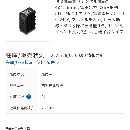
温度調節器（デジタル調節計）,
48×96mm, 電圧出力（SSR駆動
用）, 補助出力 2点, 電源電圧 AC100
～240V, フルマルチ入力, ヒータ断
線・SSR故障検出機能 1点, RS-485,
イベント入力2点, ねじ端子台タイプ
在庫/販売状況
2026/08/06 00:00 情報更新
在庫/販売状況 ご利用条件
販売状況
販売中
機種区分
標準在庫機種
在庫状況
〇
標準価格(税別)
¥ 45,000
詳細情報