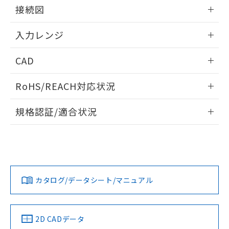
情報更新：2025/11/04
接続図
情報更新：2025/11/04
入力レンジ
情報更新：2025/11/04
CAD
ログイン/会員登録いただくと、CADデータをダウンロー
RoHS/REACH対応状況
ドすることができます。
情報更新：2026/7/29
規格認証/適合状況
ログイン/会員登録
EU RoHS
注意事項・凡例
UL認証
CSA認証
CEマーキング
Yes
Yes
Yes
対応状況
対応予定月
※1
※2
ダウンロードデータをご利用いただく前に、以下を必ずお読
みください。
カタログ/データシート/マニュアル
対応済み
ソフトウェアの使用条件
LR型式承認
DNV型式承認
BV型式承認
KR型式承
（イギリス
（ノルウェー
（フランス
（韓国
船舶規格）
船舶規格）
船舶規格）
船舶規格
中国 RoHS
注意事項・凡例
2D CADデータ