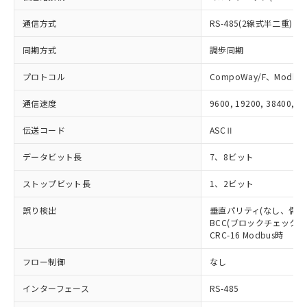
の共同利用に関して"
の「1.共同利
※本証明書は発行日時点で非含有を証明す
用者の範囲」に記載されている法人を
通信方式
RS-485(2線式半二重)
るもので、過去に遡って非含有を証明する
指します。
ものではありません。
同期方式
調歩同期
また、RoHS指令のフタル酸エステル類４
物質の対応では、対応完了までの期間は出
プロトコル
CompoWay/F、Modbus
荷製品に未対応品が混在することから備考
欄に対応日を記載しておりました。
通信速度
9600, 19200, 38400, 5
既に当社にて対応品への在庫切替を完了
していることから、特段のことがない限
伝送コード
ASCⅡ
り、2022年1月12日より割愛しておりま
す。
データビット長
7、8ビット
ストップビット長
1、2ビット
誤り検出
垂直パリティ(なし、偶数
BCC(ブロックチェックキャ
CRC-16 Modbus時
フロー制御
なし
インターフェース
RS-485