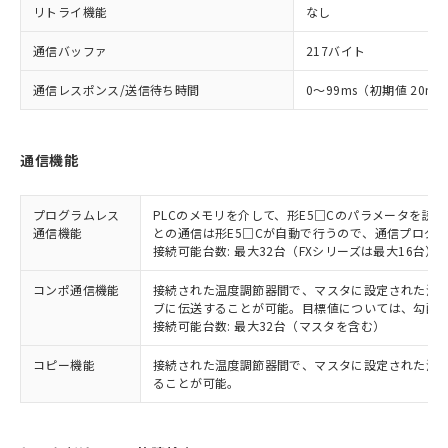
リトライ機能
なし
通信バッファ
217バイト
通信レスポンス/送信待ち時間
0～99ms（初期値 20ms
通信機能
プログラムレス
PLCのメモリを介して、形E5□Cのパラメータを読
通信機能
との通信は形E5□Cが自動で行うので、通信プログ
接続可能台数: 最大32台（FXシリーズは最大16台）
コンポ通信機能
接続された温度調節器間で、マスタに設定された温度調
ブに伝送することが可能。目標値については、勾配
接続可能台数: 最大32台（マスタを含む）
コピー機能
接続された温度調節器間で、マスタに設定された温
ることが可能。