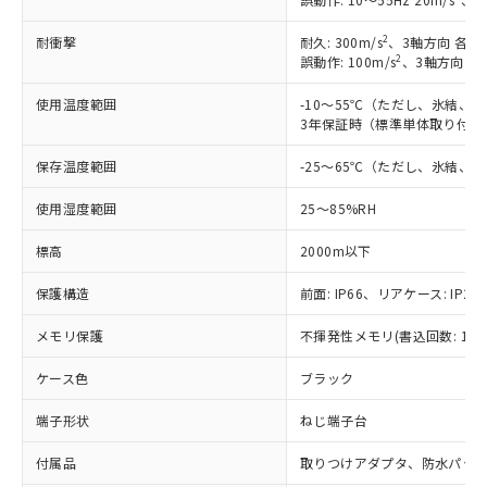
2
耐衝撃
耐久: 300m/s
、3軸方向 各3
2
誤動作: 100m/s
、3軸方向 各
使用温度範囲
-10～55℃（ただし、氷結、
3年保証時（標準単体取り付け）
保存温度範囲
-25～65℃（ただし、氷結、
使用湿度範囲
25～85%RH
標高
2000m以下
保護構造
前面: IP66、リアケース: IP20
メモリ保護
不揮発性メモリ(書込回数: 100
ケース色
ブラック
端子形状
ねじ端子台
※1 対応状況
付属品
取りつけアダプタ、防水パッ
対応済み：EU RoHS指令（10物質）の