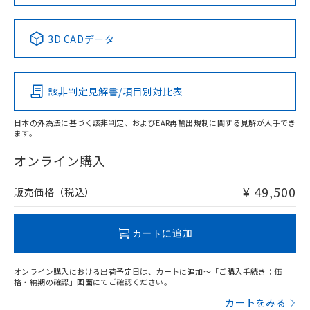
Yes
No
No
No
中国 RoHS表
※1 ※2
3D CADデータ
この製品の規格認証/適合状況ページへ
Pb
Hg
Cd
Cr(VI)
その他の認証はこちらのページからご検索ください
該非判定見解書/項目別対比表
X
O
O
O
日本の外為法に基づく該非判定、およびEAR再輸出規制に関する見解が入手でき
ます。
"対応済み"や非含有の記載がされた商品であっても、流通
在庫等で未対応品が混在する可能性があります。
オンライン購入
非含有品が必要な際は、弊社営業部門もしくは販売店へお
問い合わせください。
¥ 49,500
販売価格（税込）
この製品のRoHS/REACH対応状況ページへ
カートに追加
オンライン購入における出荷予定日は、カートに追加～「ご購入手続き：価
格・納期の確認」画面にてご確認ください。
カートをみる