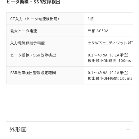
ヒータ断線・SSR故障検出
CT入力（ヒータ電流検出用）
1点
最大ヒータ電流
単相 AC50A
入力電流値指示精度
±5%FS±1ディジット以下
ヒータ断線・SSR故障検出
0.1～49.9A（0.1A単位）
検出最小ON時間: 100ms（制御
SSR故障検出警報設定範囲
0.1～49.9A（0.1A単位）
検出最小OFF時間: 100ms（制
外形図