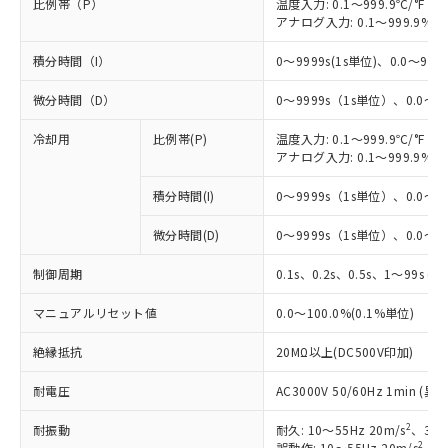
比例帯（P）
温度入力: 0.1～999.9℃/°F（0
アナログ入力: 0.1～999.9%F
積分時間（I）
0～9999s(1s単位)、0.0～999.
微分時間（D）
0～9999s（1s単位）、0.0～99
冷却用
比例帯(P)
温度入力: 0.1～999.9℃/°F（0
アナログ入力: 0.1～999.9%F
積分時間(I)
0～9999s（1s単位）、0.0～99
微分時間(D)
0～9999s（1s単位）、0.0～99
制御周期
0.1s、0.2s、0.5s、1～99s (1
マニュアルリセット値
0.0～100.0%(0.1%単位)
絶縁抵抗
20MΩ以上(DC500V印加)
耐電圧
AC3000V 50/60Hz 1min 
2
耐振動
耐久: 10～55Hz 20m/s
、3軸
2
誤動作: 10～55Hz 20m/s
、3