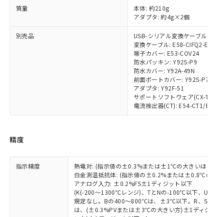
非含有に対応した製品が提供可能な商品で
質量
本体: 約210g
す。
アダプタ: 約4g×2個
対応予定：EU RoHS指令（10物質）の非含
ご利用条件
有に対応した製品に切り替える予定のある
別売品
USB-シリアル変換ケーブル: E58
商品です。
変換ケーブル: E58-CIFQ2-E
端子カバー: E53-COV24
対応予定なし：EU RoHS指令（10物質）の
以下の条件をお読みいただき、同意のうえ
防水パッキン: Y92S-P9
非含有に非対応の商品で、対応品を出す予
防水カバー: Y92A-49N
ご利用ください。
定はありません。
前面ポートカバー: Y92S-P7
調査・確認中：EU RoHS指令（10物質）の
アダプタ: Y92F-51
本サービスは、当社制御機器事業取扱
※1 中国RoHS○×表
非含有の対応状況を調査中または確認中の
サポートソフトウェア(CX-Thermo
商品の当社在庫状況および標準価格
商品です。
電流検出器(CT): E54-CT1/E54-
(税抜)を提供させていただくもので
「○」：最大均質材料含有率が中国RoHSの
非該当品：ライセンス料など無形物で、有
す。
基準値以下であることを示します。
害物質有無と関係のない商品です。
当社制御機器事業取扱商品の中には、
「×」：最大均質材料含有率が中国RoHSの
仕入先様の事情により、非含有部品として
精度
本サービスの対象外となる商品もある
基準値を超えていることを示します。
いたものが、含有品と判明した場合などや
当社は、これら貴社製品のうち、外国
ことをご了承ください。
「－」：未確認です。当社販売部門へお問
むを得ず変更することがあります。
為替および外国貿易法に定める商品
在庫状況および標準価格照会結果は、
い合わせください。
指示精度
熱電対: (指示値の±0.3%または±1℃の大きいほう
（以下｢規制貨物等」という）を輸出
記載している更新日時点での社内デー
白金測温抵抗体: (指示値の±0.2%または±0.8℃
*EU RoHS指令（10物質）：
または国外への提供する場合は、日本
記
タに基づき作成されるものであり、閲
説明
アナログ入力: ±0.2%FS±1ディジット以下
鉛(Pb) 1000ppm以下、 水銀(Hg) 1000ppm以下、 カド
*中国RoHS10物質の基準値 (GB/T26572)：
国政府の輸出許可(または役務取引許
号
覧された時点での実際の在庫および標
ミウム(Cd) 100ppm以下、
(K(-200～1300℃レンジ)、TとNの-100℃以下、
Pb(鉛) :1000ppm、 Hg(水銀) : 1000ppm、 Cd(カドミウ
可)を取得するなどの必要な手続きを
六価クロム(Cr(Ⅵ)) 1000ppm以下、ポリ臭化ビフェニル
ム) : 100ppm、
規定なし。Bの400～800℃は、±3℃以下。R、S の
準価格とは異なる場合があることをご
類(PBB) 1000ppm以下、ポリ臭化ジフェニルエーテル類
Cr(Ⅵ)(六価クロム) : 1000ppm、 PBBs(ポリ臭化ビフェ
とります。
は、(±0.3%PVまたは±3℃の大きい方)±1ディジッ
了承ください。
(PBDE) 1000ppm以下、フタル酸ビス(2-エチルヘキシ
○
一定数以上の在庫あり
ニル類) : 1000ppm、 PBDEs(ポリ臭化ジフェニルエーテ