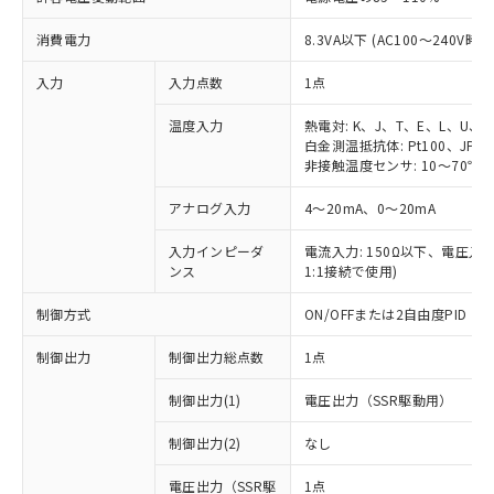
消費電力
8.3VA以下 (AC100～240V時)
入力
入力点数
1点
温度入力
熱電対: K、J、T、E、L、U、
白金測温抵抗体: Pt100、JPt1
非接触温度センサ: 10～70℃、6
アナログ入力
4～20mA、0～20mA
入力インピーダ
電流入力: 150Ω以下、電圧入力:
ンス
1:1接続で使用)
制御方式
ON/OFFまたは2自由度PID
制御出力
制御出力総点数
1点
制御出力(1)
電圧出力（SSR駆動用）
制御出力(2)
なし
電圧出力（SSR駆
1点