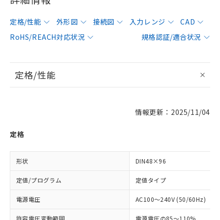
定格/性能
外形図
接続図
入力レンジ
CAD
RoHS/REACH対応状況
規格認証/適合状況
定格/性能
情報更新：2025/11/04
定格
形状
DIN48×96
定値/プログラム
定値タイプ
電源電圧
AC100～240V (50/60Hz)
許容電圧変動範囲
電源電圧の85～110%