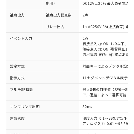
動用）
DC12V±20% 最大負荷電流4
補助出力
補助出力総点数
2点
リレー出力
1a AC250V 3A(抵抗負荷) 電
イベント入力
2点
有接点入力: ON: 1kΩ以下、OFF
無接点入力: ON: 残留電圧1.5
流出電流: 約7mA(1接点あたり
設定方式
前面キーによるデジタル設定
指示方式
11セグメントデジタル表示お
マルチSP機能
最大8個の目標値（SP0～S
アル通信によって選択可能
サンプリング周期
50ms
調節感度
温度入力: 0.1～999.9℃/°F（0
アナログ入力: 0.01～99.99%