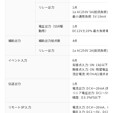
リレー出力
1点
1a AC250V 5A(抵抗負荷)
最小適用負荷: 5V 10mA
電圧出力（SSR駆
1点
動用）
DC12V±20% 最大負荷電流
補助出力
補助出力総点数
4点
リレー出力
1a AC250V 2A(抵抗負荷) 
イベント入力
6点
有接点入力: ON: 1kΩ以下、OF
無接点入力: ON: 残留電圧1.
流出電流: 約7mA(1接点あた
伝送出力
1点
電流出力: DC4～20mA (負荷
リニア電圧出力: DC1～5V（
精度: ±0.3%FS以下
リモートSP入力
電流入力: DC4～20mA、DC
電圧入力: DC1～5V、DC0～