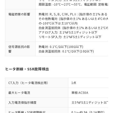
周囲温度: -10℃～23℃～55℃、電圧範囲: 定格電圧の
電磁妨害の影響
熱電対: R, S, B, C/W, PLⅡ: (指示値の±1%
その他熱電対: (指示値の±1% あるいは±4℃の大
の-100℃以下は±10℃以内
白金測温抵抗体: (指示値の±1% あるいは±2℃の
アナログ入力: ±1%FS±1ディジット以下
リモートSP入力: ±1%FS±1ディジット以下
信号源抵抗の影
熱電対: 0.1℃/Ω以下(100Ω以下)
響
白金測温抵抗体: 0.1℃/Ω以下(10Ω以下)
ヒータ断線・SSR故障検出
CT入力（ヒータ電流検出用）
1点
最大ヒータ電流
単相 AC50A
入力電流値指示精度
±5%FS±1ディジット以下
ヒータ断線・SSR故障検出
0.1～49.9A（0.1A単位）