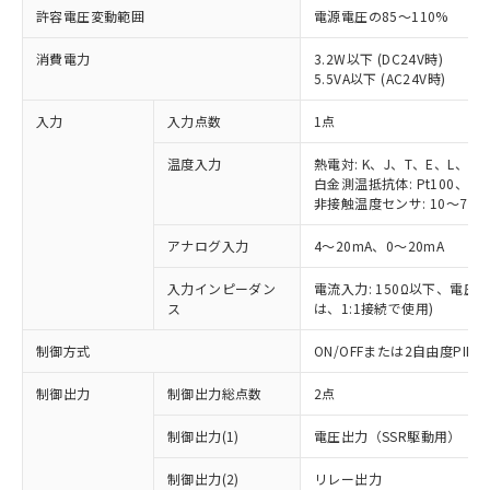
許容電圧変動範囲
電源電圧の85～110%
消費電力
3.2W以下 (DC24V時)
5.5VA以下 (AC24V時)
入力
入力点数
1点
温度入力
熱電対: K、J、T、E、L、U
白金測温抵抗体: Pt100、JPt
非接触温度センサ: 10～70℃
アナログ入力
4～20mA、0～20mA
入力インピーダン
電流入力: 150Ω以下、電圧入力
ス
は、1:1接続で使用)
制御方式
ON/OFFまたは2自由度PI
制御出力
制御出力総点数
2点
制御出力(1)
電圧出力（SSR駆動用）
制御出力(2)
リレー出力