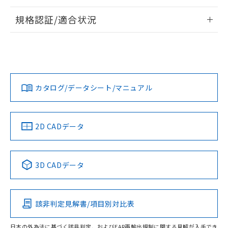
情報更新：2026/7/29
規格認証/適合状況
ログイン/会員登録
EU RoHS
注意事項・凡例
UL認証
CSA認証
CEマーキング
Yes
Yes
Yes
対応状況
対応予定月
※1
※2
ダウンロードデータをご利用いただく前に、以下を必ずお読
みください。
カタログ/データシート/マニュアル
対応済み
ソフトウェアの使用条件
LR型式承認
DNV型式承認
BV型式承認
KR型式承
（イギリス
（ノルウェー
（フランス
（韓国
船舶規格）
船舶規格）
船舶規格）
船舶規格
中国 RoHS
注意事項・凡例
2D CADデータ
Yes
No
No
No
中国 RoHS表
※1 ※2
3D CADデータ
この製品の規格認証/適合状況ページへ
Pb
Hg
Cd
Cr(VI)
その他の認証はこちらのページからご検索ください
該非判定見解書/項目別対比表
X
O
O
O
日本の外為法に基づく該非判定、およびEAR再輸出規制に関する見解が入手でき