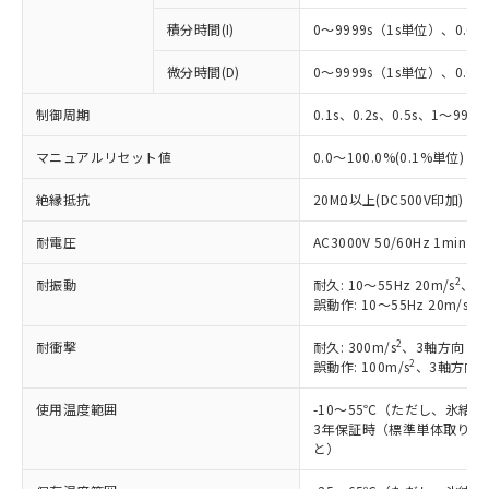
積分時間(I)
0～9999s（1s単位）、0.0～
微分時間(D)
0～9999s（1s単位）、0.0～
※1 対応状況
制御周期
0.1s、0.2s、0.5s、1～99s 
対応済み：EU RoHS指令（10物質）の
非含有に対応した製品が提供可能な商品で
マニュアルリセット値
0.0～100.0%(0.1%単位)
す。
対応予定：EU RoHS指令（10物質）の非含
絶縁抵抗
20MΩ以上(DC500V印加)
ご利用条件
有に対応した製品に切り替える予定のある
耐電圧
AC3000V 50/60Hz 1mi
商品です。
対応予定なし：EU RoHS指令（10物質）の
2
以下の条件をお読みいただき、同意のうえ
耐振動
耐久: 10～55Hz 20m/s
、3
非含有に非対応の商品で、対応品を出す予
2
誤動作: 10～55Hz 20m/s
、
ご利用ください。
定はありません。
調査・確認中：EU RoHS指令（10物質）の
2
耐衝撃
耐久: 300m/s
、3軸方向 各
本サービスは、当社制御機器事業取扱
※1 中国RoHS○×表
非含有の対応状況を調査中または確認中の
2
誤動作: 100m/s
、3軸方向 
商品の当社在庫状況および標準価格
商品です。
(税抜)を提供させていただくもので
「○」：最大均質材料含有率が中国RoHSの
非該当品：ライセンス料など無形物で、有
使用温度範囲
-10～55℃（ただし、氷結
す。
基準値以下であることを示します。
害物質有無と関係のない商品です。
3年保証時（標準単体取り付け
当社制御機器事業取扱商品の中には、
「×」：最大均質材料含有率が中国RoHSの
と）
仕入先様の事情により、非含有部品として
本サービスの対象外となる商品もある
基準値を超えていることを示します。
いたものが、含有品と判明した場合などや
当社は、これら貴社製品のうち、外国
ことをご了承ください。