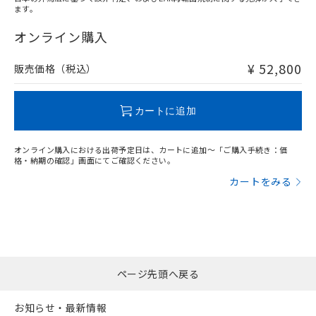
ます。
"対応済み"や非含有の記載がされた商品であっても、流通
在庫等で未対応品が混在する可能性があります。
オンライン購入
非含有品が必要な際は、弊社営業部門もしくは販売店へお
問い合わせください。
¥ 52,800
販売価格（税込）
この製品のRoHS/REACH対応状況ページへ
カートに追加
オンライン購入における出荷予定日は、カートに追加～「ご購入手続き：価
格・納期の確認」画面にてご確認ください。
カートをみる
ページ先頭へ戻る
お知らせ・最新情報