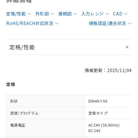
定格/性能
外形図
接続図
入力レンジ
CAD
RoHS/REACH対応状況
規格認証/適合状況
定格/性能
情報更新：2025/11/04
定格
形状
DIN48×96
定値/プログラム
定値タイプ
電源電圧
AC24V (50/60Hz)
DC24V