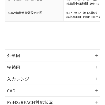
検出最小ON時間: 100ms（制御
SSR故障検出警報設定範囲
0.1～49.9A（0.1A単位）
検出最小OFF時間: 100ms（制
外形図
情報更新：2025/11/04
接続図
情報更新：2025/11/04
入力レンジ
情報更新：2025/11/04
CAD
ログイン/会員登録いただくと、CADデータをダウンロー
RoHS/REACH対応状況
ドすることができます。