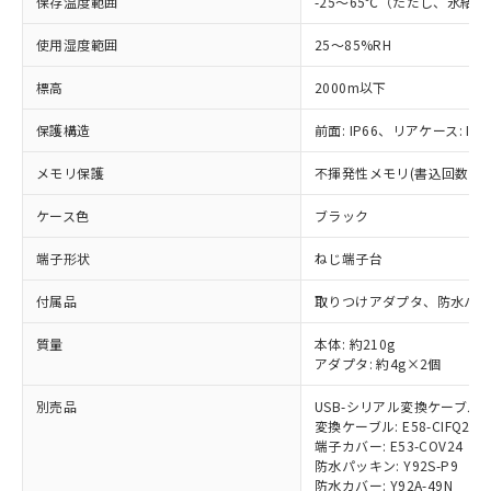
保存温度範囲
-25～65℃（ただし、氷結
「－」：未確認です。当社販売部門へお問
むを得ず変更することがあります。
為替および外国貿易法に定める商品
在庫状況および標準価格照会結果は、
い合わせください。
（以下｢規制貨物等」という）を輸出
記載している更新日時点での社内デー
使用湿度範囲
25～85%RH
*EU RoHS指令（10物質）：
または国外への提供する場合は、日本
記
タに基づき作成されるものであり、閲
説明
鉛(Pb) 1000ppm以下、 水銀(Hg) 1000ppm以下、 カド
*中国RoHS10物質の基準値 (GB/T26572)：
国政府の輸出許可(または役務取引許
標高
2000m以下
号
覧された時点での実際の在庫および標
ミウム(Cd) 100ppm以下、
Pb(鉛) :1000ppm、 Hg(水銀) : 1000ppm、 Cd(カドミウ
可)を取得するなどの必要な手続きを
六価クロム(Cr(Ⅵ)) 1000ppm以下、ポリ臭化ビフェニル
ム) : 100ppm、
準価格とは異なる場合があることをご
類(PBB) 1000ppm以下、ポリ臭化ジフェニルエーテル類
Cr(Ⅵ)(六価クロム) : 1000ppm、 PBBs(ポリ臭化ビフェ
とります。
保護構造
前面: IP66、リアケース: IP2
了承ください。
(PBDE) 1000ppm以下、フタル酸ビス(2-エチルヘキシ
○
一定数以上の在庫あり
ニル類) : 1000ppm、 PBDEs(ポリ臭化ジフェニルエーテ
当社は規制貨物を破棄する場合は、完
ル) (DEHP)(別名：DOP) 1000ppm以下、フタル酸ブチ
正式な納期状況および標準価格はお客
ル類) : 1000ppm、
ルベンジル（BBP） 1000ppm以下、フタル酸ジブチル
メモリ保護
不揮発性メモリ(書込回数: 10
全に破砕するなど、違法に輸出されな
DBP(フタル酸ジブチル) : 1000ppm、 DIBP(フタル酸ジ
様のお取引先、またはお客様担当のオ
（DBP） 1000ppm以下、フタル酸ジイソブチル
イソブチル) : 1000ppm、 BBP(フタル酸ブチルベンジ
△
一定数には満たないが在庫あり
いよう必要な手段を講じます。
ムロン制御機器販売店・当社販売員に
(DIBP) 1000ppm以下
ル) : 1000ppm、
ケース色
ブラック
当社は貴社製品を、核兵器、ミサイ
但し、RoHS指令で産業用監視および制御機器に対する
DEHP(フタル酸ビス(2-エチルヘキシル)) : 1000ppm
ご相談ください。
適用除外項目は除く。
ル、化学兵器、生物兵器またはその他
－
在庫なし(最新の在庫状況につ
オムロン制御機器販売店や当社販売拠
フタル酸エステル類の４物質については閾値を超える意
端子形状
ねじ端子台
武器並びにこれらの製造装置等に一切
いては、お客様のお取引先、ま
図的な使用がないことを確認しています。
点は「
販売ネットワーク
」をご確認
※2 環境保護使用期限
使用いたしません。
たはお客様担当のオムロン制御
ください。
付属品
取りつけアダプタ、防水パッ
当社は、貴社製品を第三者に販売する
機器販売店・当社販売員にご確
在庫状況および標準価格結果を当社の
※2 対応予定月
「ｅ」：有害物質（10物質）のすべてが基
場合は、上記1、2および3の内容を当
認ください)
事前の承諾なく第三者に漏洩または開
質量
本体: 約210g
準値以下であることを示します。
該第三者に通知します。また当社は、
アダプタ: 約4g×2個
示しないようお願いします。
部品在庫の切り替え状況などにより、予定
「10」：通常の使用状況下において有害物
販売先および販売に係わる関係者が違
マイパーツ機能（部品リスト作成サー
空
受注生産機種、また在庫状況の
月が前後することがあります。
質が外部に漏えいし、環境に深刻な影響を
法に輸出するおそれがある場合は、取
別売品
USB-シリアル変換ケーブル: E5
ビス）をご利用いただくには、I-Web
白
情報を公開していない機種
及ぼさない年数を意味します。
変換ケーブル: E58-CIFQ2-E
り引きをいたしません。
メンバーズにご登録されている必要が
端子カバー: E53-COV24
「－」：未確認です。当社販売部門へお問
あります。
防水パッキン: Y92S-P9
い合わせください。
お客様が当ウェブサイト上で当社にご
防水カバー: Y92A-49N