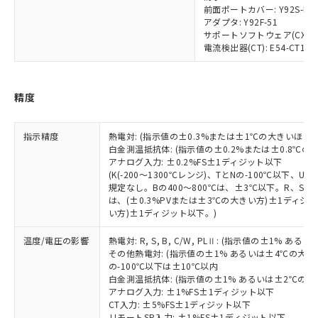
※3 非含有証明書ダウンロード
登録された部品リストについて、当社
前面ポートカバー: Y92S-P7
アダプタ: Y92F-51
および当社の共同利用者が、当社の製
下記の非含有証明書をダウンロードするこ
サポートソフトウェア(CX-Therm
品・サービスに関するお客様との取
とができます。
電流検出器(CT): E54-CT1/E54
合意する
キャンセル
引・商談に必要な範囲で利用すること
をご了承ください。
EU RoHS指令（10物質）の非含有証明書
※当社の共同利用者とは、
"個人情報
51物質の非含有証明書（当社基準）
精度
の共同利用に関して"
の「1.共同利
※本証明書は発行日時点で非含有を証明す
用者の範囲」に記載されている法人を
るもので、過去に遡って非含有を証明する
指します。
ものではありません。
指示精度
熱電対: (指示値の±0.3%または±1℃の大きいほう
白金測温抵抗体: (指示値の±0.2%または±0.8℃
また、RoHS指令のフタル酸エステル類４
アナログ入力: ±0.2%FS±1ディジット以下
物質の対応では、対応完了までの期間は出
(K(-200～1300℃レンジ)、TとNの-100℃以下、
荷製品に未対応品が混在することから備考
規定なし。Bの400～800℃は、±3℃以下。R、S の
欄に対応日を記載しておりました。
は、(±0.3%PVまたは±3℃の大きい方)±1ディジッ
既に当社にて対応品への在庫切替を完了
い方)±1ディジット以下。)
していることから、特段のことがない限
り、2022年1月12日より割愛しておりま
温度/電圧の影響
熱電対: R, S, B, C/W, PLⅡ: (指示値の±1%
その他熱電対: (指示値の±1% あるいは±4℃の大
す。
の-100℃以下は±10℃以内
白金測温抵抗体: (指示値の±1% あるいは±2℃の
アナログ入力: ±1%FS±1ディジット以下
CT入力: ±5%FS±1ディジット以下
リモートSP入力: ±1%FS±1ディジット以下