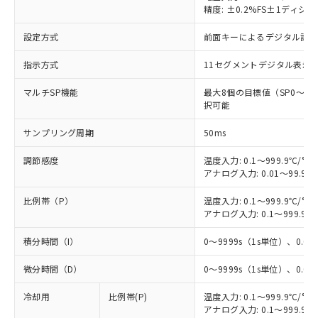
精度: ±0.2%FS±1ディジ
設定方式
前面キーによるデジタル設
指示方式
11セグメントデジタル表示
マルチSP機能
最大8個の目標値（SP0～
択可能
サンプリング周期
50ms
調節感度
温度入力: 0.1～999.9℃/°F
アナログ入力: 0.01～99.99
比例帯（P）
温度入力: 0.1～999.9℃/°F
アナログ入力: 0.1～999.9%
積分時間（I）
0～9999s（1s単位）、0.0～
微分時間（D）
0～9999s（1s単位）、0.0～
冷却用
比例帯(P)
温度入力: 0.1～999.9℃/°F
アナログ入力: 0.1～999.9%