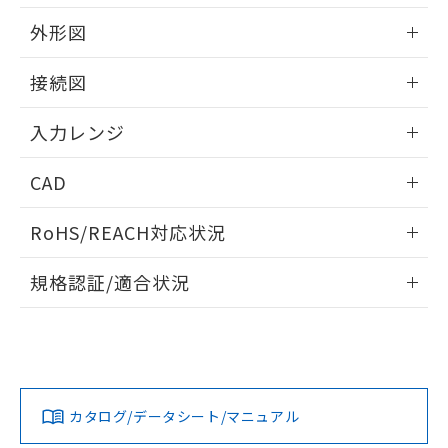
外形図
情報更新：2025/11/04
接続図
情報更新：2025/11/04
入力レンジ
情報更新：2025/11/04
CAD
ログイン/会員登録いただくと、CADデータをダウンロー
RoHS/REACH対応状況
ドすることができます。
情報更新：2026/7/29
規格認証/適合状況
ログイン/会員登録
EU RoHS
注意事項・凡例
UL認証
CSA認証
CEマーキング
Yes
Yes
Yes
対応状況
対応予定月
※1
※2
ダウンロードデータをご利用いただく前に、以下を必ずお読
みください。
カタログ/データシート/マニュアル
対応済み
ソフトウェアの使用条件
LR型式承認
DNV型式承認
BV型式承認
KR型式承