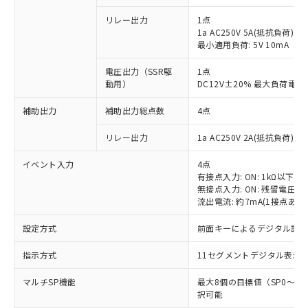
リレー出力
1点
1a AC250V 5A(抵抗負荷)
最小適用負荷: 5V 10mA
電圧出力（SSR駆
1点
動用）
DC12V±20% 最大負荷電流
補助出力
補助出力総点数
4点
リレー出力
1a AC250V 2A(抵抗負荷) 
イベント入力
4点
有接点入力: ON: 1kΩ以下、OF
無接点入力: ON: 残留電圧1.
流出電流: 約7mA(1接点あた
設定方式
前面キーによるデジタル設
指示方式
11セグメントデジタル表示
マルチSP機能
最大8個の目標値（SP0～
択可能