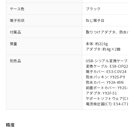
準価格とは異なる場合があることをご
類(PBB) 1000ppm以下、ポリ臭化ジフェニルエーテル類
Cr(Ⅵ)(六価クロム) : 1000ppm、 PBBs(ポリ臭化ビフェ
とります。
了承ください。
(PBDE) 1000ppm以下、フタル酸ビス(2-エチルヘキシ
○
一定数以上の在庫あり
ニル類) : 1000ppm、 PBDEs(ポリ臭化ジフェニルエーテ
ケース色
ブラック
当社は規制貨物を破棄する場合は、完
ル) (DEHP)(別名：DOP) 1000ppm以下、フタル酸ブチ
正式な納期状況および標準価格はお客
ル類) : 1000ppm、
ルベンジル（BBP） 1000ppm以下、フタル酸ジブチル
全に破砕するなど、違法に輸出されな
DBP(フタル酸ジブチル) : 1000ppm、 DIBP(フタル酸ジ
様のお取引先、またはお客様担当のオ
端子形状
ねじ端子台
（DBP） 1000ppm以下、フタル酸ジイソブチル
イソブチル) : 1000ppm、 BBP(フタル酸ブチルベンジ
△
一定数には満たないが在庫あり
いよう必要な手段を講じます。
ムロン制御機器販売店・当社販売員に
(DIBP) 1000ppm以下
ル) : 1000ppm、
当社は貴社製品を、核兵器、ミサイ
但し、RoHS指令で産業用監視および制御機器に対する
DEHP(フタル酸ビス(2-エチルヘキシル)) : 1000ppm
ご相談ください。
付属品
取りつけアダプタ、防水パッ
適用除外項目は除く。
ル、化学兵器、生物兵器またはその他
－
在庫なし(最新の在庫状況につ
オムロン制御機器販売店や当社販売拠
フタル酸エステル類の４物質については閾値を超える意
武器並びにこれらの製造装置等に一切
いては、お客様のお取引先、ま
図的な使用がないことを確認しています。
質量
本体: 約210g
点は「
販売ネットワーク
」をご確認
※2 環境保護使用期限
使用いたしません。
アダプタ: 約4g×2個
たはお客様担当のオムロン制御
ください。
当社は、貴社製品を第三者に販売する
機器販売店・当社販売員にご確
在庫状況および標準価格結果を当社の
※2 対応予定月
「ｅ」：有害物質（10物質）のすべてが基
別売品
USB-シリアル変換ケーブル: E5
場合は、上記1、2および3の内容を当
認ください)
事前の承諾なく第三者に漏洩または開
変換ケーブル: E58-CIFQ2-E
準値以下であることを示します。
該第三者に通知します。また当社は、
示しないようお願いします。
端子カバー: E53-COV24
部品在庫の切り替え状況などにより、予定
「10」：通常の使用状況下において有害物
販売先および販売に係わる関係者が違
マイパーツ機能（部品リスト作成サー
空
受注生産機種、また在庫状況の
防水パッキン: Y92S-P9
月が前後することがあります。
質が外部に漏えいし、環境に深刻な影響を
法に輸出するおそれがある場合は、取
ビス）をご利用いただくには、I-Web
防水カバー: Y92A-49N
白
情報を公開していない機種
及ぼさない年数を意味します。
り引きをいたしません。
前面ポートカバー: Y92S-P7
メンバーズにご登録されている必要が
「－」：未確認です。当社販売部門へお問
アダプタ: Y92F-51
あります。
い合わせください。
サポートソフトウェア(CX-Therm
お客様が当ウェブサイト上で当社にご
電流検出器(CT): E54-CT1/E54
※3 非含有証明書ダウンロード
登録された部品リストについて、当社
および当社の共同利用者が、当社の製
下記の非含有証明書をダウンロードするこ
品・サービスに関するお客様との取
とができます。
精度
合意する
キャンセル
引・商談に必要な範囲で利用すること
をご了承ください。