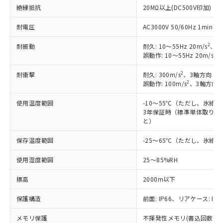
絶縁抵抗
20MΩ以上(DC500V印加)
対応済み：EU RoHS指令（10物質）の
非含有に対応した製品が提供可能な商品で
耐電圧
AC3000V 50/60Hz 1mi
す。
対応予定：EU RoHS指令（10物質）の非含
2
耐振動
耐久: 10～55Hz 20m/s
、3
ご利用条件
有に対応した製品に切り替える予定のある
2
誤動作: 10～55Hz 20m/s
、
商品です。
対応予定なし：EU RoHS指令（10物質）の
2
耐衝撃
耐久: 300m/s
、3軸方向 各
以下の条件をお読みいただき、同意のうえ
非含有に非対応の商品で、対応品を出す予
2
誤動作: 100m/s
、3軸方向 
ご利用ください。
定はありません。
調査・確認中：EU RoHS指令（10物質）の
使用温度範囲
-10～55℃（ただし、氷結
本サービスは、当社制御機器事業取扱
※1 中国RoHS○×表
3年保証時（標準単体取り付け
非含有の対応状況を調査中または確認中の
商品の当社在庫状況および標準価格
と）
商品です。
(税抜)を提供させていただくもので
「○」：最大均質材料含有率が中国RoHSの
非該当品：ライセンス料など無形物で、有
す。
保存温度範囲
-25～65℃（ただし、氷結
基準値以下であることを示します。
害物質有無と関係のない商品です。
当社制御機器事業取扱商品の中には、
「×」：最大均質材料含有率が中国RoHSの
仕入先様の事情により、非含有部品として
使用湿度範囲
25～85%RH
本サービスの対象外となる商品もある
基準値を超えていることを示します。
いたものが、含有品と判明した場合などや
当社は、これら貴社製品のうち、外国
ことをご了承ください。
「－」：未確認です。当社販売部門へお問
むを得ず変更することがあります。
為替および外国貿易法に定める商品
標高
2000m以下
在庫状況および標準価格照会結果は、
い合わせください。
（以下｢規制貨物等」という）を輸出
記載している更新日時点での社内デー
*EU RoHS指令（10物質）：
保護構造
前面: IP66、リアケース: IP2
または国外への提供する場合は、日本
記
タに基づき作成されるものであり、閲
説明
鉛(Pb) 1000ppm以下、 水銀(Hg) 1000ppm以下、 カド
*中国RoHS10物質の基準値 (GB/T26572)：
国政府の輸出許可(または役務取引許
号
覧された時点での実際の在庫および標
ミウム(Cd) 100ppm以下、
Pb(鉛) :1000ppm、 Hg(水銀) : 1000ppm、 Cd(カドミウ
メモリ保護
不揮発性メモリ(書込回数: 10
可)を取得するなどの必要な手続きを
六価クロム(Cr(Ⅵ)) 1000ppm以下、ポリ臭化ビフェニル
ム) : 100ppm、