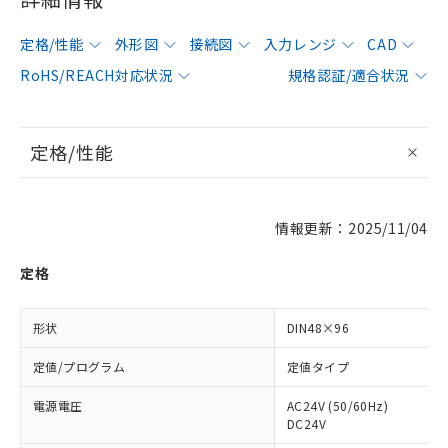
定格/性能
外形図
接続図
入力レンジ
CAD
RoHS/REACH対応状況
規格認証/適合状況
定格/性能
情報更新：2025/11/04
定格
形状
DIN48×96
定値/プログラム
定値タイプ
電源電圧
AC24V (50/60Hz)
DC24V