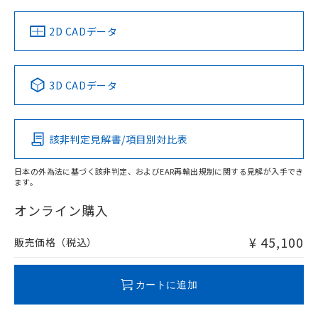
（イギリス
（ノルウェー
（フランス
（韓国
船舶規格）
船舶規格）
船舶規格）
船舶規格
中国 RoHS
注意事項・凡例
2D CADデータ
Yes
No
No
No
中国 RoHS表
※1 ※2
3D CADデータ
この製品の規格認証/適合状況ページへ
Pb
Hg
Cd
Cr(VI)
その他の認証はこちらのページからご検索ください
該非判定見解書/項目別対比表
X
O
O
O
日本の外為法に基づく該非判定、およびEAR再輸出規制に関する見解が入手でき
ます。
"対応済み"や非含有の記載がされた商品であっても、流通
在庫等で未対応品が混在する可能性があります。
オンライン購入
非含有品が必要な際は、弊社営業部門もしくは販売店へお
問い合わせください。
¥ 45,100
販売価格（税込）
この製品のRoHS/REACH対応状況ページへ
カートに追加