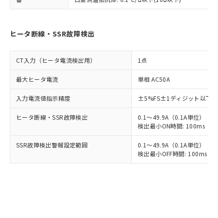
ヒータ断線・SSR故障検出
CT入力（ヒータ電流検出用）
1点
最大ヒータ電流
単相 AC50A
入力電流値指示精度
±5%FS±1ディジット以下
ヒータ断線・SSR故障検出
0.1～49.9A（0.1A単位）
検出最小ON時間: 100ms（制御
SSR故障検出警報設定範囲
0.1～49.9A（0.1A単位）
検出最小OFF時間: 100ms（制