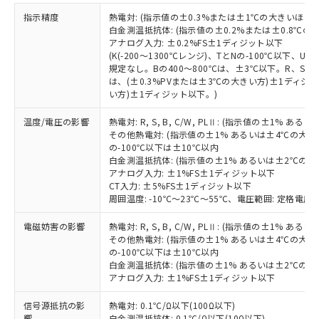
EU RoHS指令（10物質）の非含有証明書
※当社の共同利用者とは、
"個人情報
指示精度
熱電対: (指示値の±0.3%または±1℃の大きいほう
51物質の非含有証明書（当社基準）
の共同利用に関して"
の「1.共同利
白金測温抵抗体: (指示値の±0.2%または±0.8℃
※本証明書は発行日時点で非含有を証明す
用者の範囲」に記載されている法人を
アナログ入力: ±0.2%FS±1ディジット以下
るもので、過去に遡って非含有を証明する
指します。
(K(-200～1300℃レンジ)、TとNの-100℃以下、
ものではありません。
規定なし。Bの400～800℃は、±3℃以下。R、S の
また、RoHS指令のフタル酸エステル類４
は、(±0.3%PVまたは±3℃の大きい方)±1ディジッ
物質の対応では、対応完了までの期間は出
い方)±1ディジット以下。)
荷製品に未対応品が混在することから備考
温度/電圧の影響
熱電対: R, S, B, C/W, PLⅡ: (指示値の±1%
欄に対応日を記載しておりました。
その他熱電対: (指示値の±1% あるいは±4℃の大
既に当社にて対応品への在庫切替を完了
の-100℃以下は±10℃以内
していることから、特段のことがない限
白金測温抵抗体: (指示値の±1% あるいは±2℃の
り、2022年1月12日より割愛しておりま
アナログ入力: ±1%FS±1ディジット以下
す。
CT入力: ±5%FS±1ディジット以下
周囲温度: -10℃～23℃～55℃、電圧範囲: 定格電圧の
電磁妨害の影響
熱電対: R, S, B, C/W, PLⅡ: (指示値の±1%
その他熱電対: (指示値の±1% あるいは±4℃の大
の-100℃以下は±10℃以内
白金測温抵抗体: (指示値の±1% あるいは±2℃の
アナログ入力: ±1%FS±1ディジット以下
信号源抵抗の影
熱電対: 0.1℃/Ω以下(100Ω以下)
響
白金測温抵抗体: 0.1℃/Ω以下(10Ω以下)