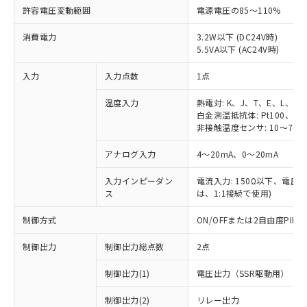
許容電圧変動範囲
電源電圧の85～110%
消費電力
3.2W以下 (DC24V時)
5.5VA以下 (AC24V時)
入力
入力点数
1点
温度入力
熱電対: K、J、T、E、L、U
白金測温抵抗体: Pt100、JPt
非接触温度センサ: 10～70℃
アナログ入力
4～20mA、0～20mA
入力インピーダン
電流入力: 150Ω以下、電圧入力
ス
は、1:1接続で使用)
制御方式
ON/OFFまたは2自由度PI
制御出力
制御出力総点数
2点
制御出力(1)
電圧出力（SSR駆動用）
制御出力(2)
リレー出力