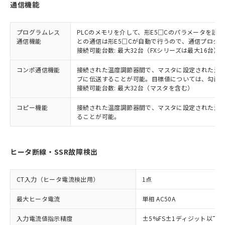
通信機能
プログラムレス
PLCのメモリを介して、形E5□Cのパラメータを読
通信機能
との通信は形E5□Cが自動で行うので、通信プログ
接続可能台数: 最大32台（FXシリーズは最大16台）
コンポ通信機能
接続された温度調節器間で、マスタに設定された温度調
ブに伝送することが可能。目標値については、勾配
接続可能台数: 最大32台（マスタを含む）
コピー機能
接続された温度調節器間で、マスタに設定された温
ることが可能。
ヒータ断線・SSR故障検出
CT入力（ヒータ電流検出用）
1点
最大ヒータ電流
単相 AC50A
入力電流値指示精度
±5%FS±1ディジット以下