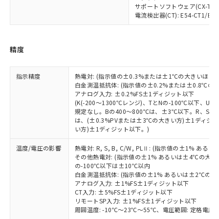
いたものが、含有品と判明した場合などや
当社は、これら貴社製品のうち、外国
ことをご了承ください。
サポートソフトウェア(CX-Thermo
「－」：未確認です。当社販売部門へお問
むを得ず変更することがあります。
為替および外国貿易法に定める商品
電流検出器(CT): E54-CT1/E54-
在庫状況および標準価格照会結果は、
い合わせください。
（以下｢規制貨物等」という）を輸出
記載している更新日時点での社内デー
*EU RoHS指令（10物質）：
または国外への提供する場合は、日本
記
タに基づき作成されるものであり、閲
説明
鉛(Pb) 1000ppm以下、 水銀(Hg) 1000ppm以下、 カド
*中国RoHS10物質の基準値 (GB/T26572)：
国政府の輸出許可(または役務取引許
号
覧された時点での実際の在庫および標
ミウム(Cd) 100ppm以下、
Pb(鉛) :1000ppm、 Hg(水銀) : 1000ppm、 Cd(カドミウ
精度
可)を取得するなどの必要な手続きを
六価クロム(Cr(Ⅵ)) 1000ppm以下、ポリ臭化ビフェニル
ム) : 100ppm、
準価格とは異なる場合があることをご
類(PBB) 1000ppm以下、ポリ臭化ジフェニルエーテル類
Cr(Ⅵ)(六価クロム) : 1000ppm、 PBBs(ポリ臭化ビフェ
とります。
了承ください。
(PBDE) 1000ppm以下、フタル酸ビス(2-エチルヘキシ
○
一定数以上の在庫あり
ニル類) : 1000ppm、 PBDEs(ポリ臭化ジフェニルエーテ
当社は規制貨物を破棄する場合は、完
指示精度
ル) (DEHP)(別名：DOP) 1000ppm以下、フタル酸ブチ
熱電対: (指示値の±0.3%または±1℃の大きいほう
正式な納期状況および標準価格はお客
ル類) : 1000ppm、
ルベンジル（BBP） 1000ppm以下、フタル酸ジブチル
全に破砕するなど、違法に輸出されな
DBP(フタル酸ジブチル) : 1000ppm、 DIBP(フタル酸ジ
白金測温抵抗体: (指示値の±0.2%または±0.8℃
様のお取引先、またはお客様担当のオ
（DBP） 1000ppm以下、フタル酸ジイソブチル
イソブチル) : 1000ppm、 BBP(フタル酸ブチルベンジ
△
一定数には満たないが在庫あり
アナログ入力: ±0.2%FS±1ディジット以下
いよう必要な手段を講じます。
ムロン制御機器販売店・当社販売員に
(DIBP) 1000ppm以下
ル) : 1000ppm、
(K(-200～1300℃レンジ)、TとNの-100℃以下、
当社は貴社製品を、核兵器、ミサイ
但し、RoHS指令で産業用監視および制御機器に対する
DEHP(フタル酸ビス(2-エチルヘキシル)) : 1000ppm
ご相談ください。
規定なし。Bの400～800℃は、±3℃以下。R、S の
適用除外項目は除く。
ル、化学兵器、生物兵器またはその他
－
在庫なし(最新の在庫状況につ
オムロン制御機器販売店や当社販売拠
フタル酸エステル類の４物質については閾値を超える意
は、(±0.3%PVまたは±3℃の大きい方)±1ディジッ
武器並びにこれらの製造装置等に一切
いては、お客様のお取引先、ま
図的な使用がないことを確認しています。
点は「
販売ネットワーク
」をご確認
い方)±1ディジット以下。)
※2 環境保護使用期限
使用いたしません。
たはお客様担当のオムロン制御
ください。
当社は、貴社製品を第三者に販売する
機器販売店・当社販売員にご確
温度/電圧の影響
熱電対: R, S, B, C/W, PLⅡ: (指示値の±1%
在庫状況および標準価格結果を当社の
※2 対応予定月
「ｅ」：有害物質（10物質）のすべてが基
場合は、上記1、2および3の内容を当
その他熱電対: (指示値の±1% あるいは±4℃の大
認ください)
事前の承諾なく第三者に漏洩または開
準値以下であることを示します。
の-100℃以下は±10℃以内
該第三者に通知します。また当社は、
示しないようお願いします。
白金測温抵抗体: (指示値の±1% あるいは±2℃の
部品在庫の切り替え状況などにより、予定
「10」：通常の使用状況下において有害物
販売先および販売に係わる関係者が違
マイパーツ機能（部品リスト作成サー
空
受注生産機種、また在庫状況の
アナログ入力: ±1%FS±1ディジット以下
月が前後することがあります。
質が外部に漏えいし、環境に深刻な影響を
法に輸出するおそれがある場合は、取
ビス）をご利用いただくには、I-Web
白
情報を公開していない機種
CT入力: ±5%FS±1ディジット以下
及ぼさない年数を意味します。
り引きをいたしません。
メンバーズにご登録されている必要が
リモートSP入力: ±1%FS±1ディジット以下
「－」：未確認です。当社販売部門へお問
周囲温度: -10℃～23℃～55℃、電圧範囲: 定格電圧の
あります。
い合わせください。