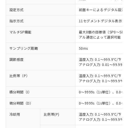
設定方式
前面キーによるデジタル設定
指示方式
11セグメントデジタル表示お
マルチSP機能
最大8個の目標値（SP0～S
アル通信によって選択可能
サンプリング周期
50ms
調節感度
温度入力: 0.1～999.9℃/°F（0
アナログ入力: 0.01～99.99%
比例帯（P）
温度入力: 0.1～999.9℃/°F（0
アナログ入力: 0.1～999.9%F
積分時間（I）
0～9999s（1s単位）、0.0～99
微分時間（D）
0～9999s（1s単位）、0.0～99
冷却用
比例帯(P)
温度入力: 0.1～999.9℃/°F（0
アナログ入力: 0.1～999.9%F