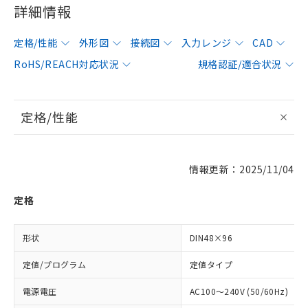
詳細情報
定格/性能
外形図
接続図
入力レンジ
CAD
RoHS/REACH対応状況
規格認証/適合状況
定格/性能
情報更新：2025/11/04
定格
形状
DIN48×96
定値/プログラム
定値タイプ
電源電圧
AC100～240V (50/60Hz)