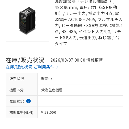
温度調節器（デジタル調節計）,
48×96mm, 電圧出力（SSR駆動
用）/リレー出力, 補助出力 4点, 電
源電圧 AC100～240V, フルマルチ入
力, ヒータ断線・SSR故障検出機能 1
点, RS-485, イベント入力4点, リモ
ートSP入力, 伝送出力, ねじ端子台
タイプ
在庫/販売状況
2026/08/07 00:00 情報更新
在庫/販売状況 ご利用条件
販売状況
販売中
機種区分
受注生産機種
在庫状況
標準価格(税別)
¥ 58,000