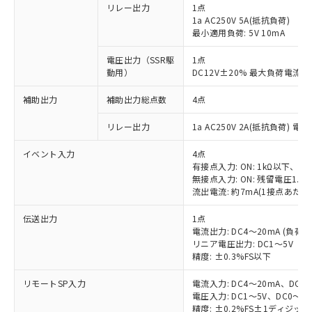
リレー出力
1点
1a AC250V 5A(抵抗負荷)
最小適用負荷: 5V 10mA
電圧出力（SSR駆
1点
動用）
DC12V±20% 最大負荷電流2
補助出力
補助出力総点数
4点
リレー出力
1a AC250V 2A(抵抗負荷) 電
イベント入力
4点
有接点入力: ON: 1kΩ以下、OFF
無接点入力: ON: 残留電圧1.5
流出電流: 約7mA(1接点あたり
伝送出力
1点
電流出力: DC4～20mA (負荷: 
リニア電圧出力: DC1～5V（負
精度: ±0.3%FS以下
リモートSP入力
電流入力: DC4～20mA、DC0
電圧入力: DC1～5V、DC0～5
精度: ±0.2%FS±1ディジッ