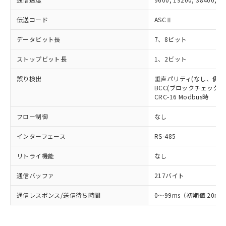
伝送コード
ASCⅡ
データビット長
7、8ビット
ストップビット長
1、2ビット
誤り検出
垂直パリティ(なし、偶数
BCC(ブロックチェックキャ
CRC-16 Modbus時
フロー制御
なし
インターフェース
RS-485
リトライ機能
なし
通信バッファ
217バイト
通信レスポンス/送信待ち時間
0～99ms（初期値 20ms