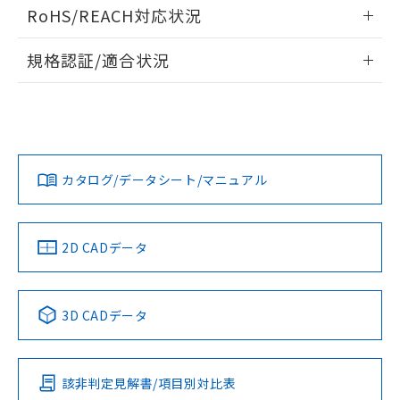
ログイン/会員登録いただくと、CADデータをダウンロー
RoHS/REACH対応状況
ドすることができます。
情報更新：2026/7/29
規格認証/適合状況
ログイン/会員登録
EU RoHS
注意事項・凡例
UL認証
CSA認証
CEマーキング
Yes
Yes
Yes
対応状況
対応予定月
※1
※2
ダウンロードデータをご利用いただく前に、以下を必ずお読
みください。
カタログ/データシート/マニュアル
対応済み
ソフトウェアの使用条件
LR型式承認
DNV型式承認
BV型式承認
KR型式承
（イギリス
（ノルウェー
（フランス
（韓国
船舶規格）
船舶規格）
船舶規格）
船舶規格
中国 RoHS
注意事項・凡例
2D CADデータ
Yes
No
No
No
中国 RoHS表
※1 ※2
3D CADデータ
この製品の規格認証/適合状況ページへ
Pb
Hg
Cd
Cr(VI)
その他の認証はこちらのページからご検索ください
該非判定見解書/項目別対比表
X
O
O
O