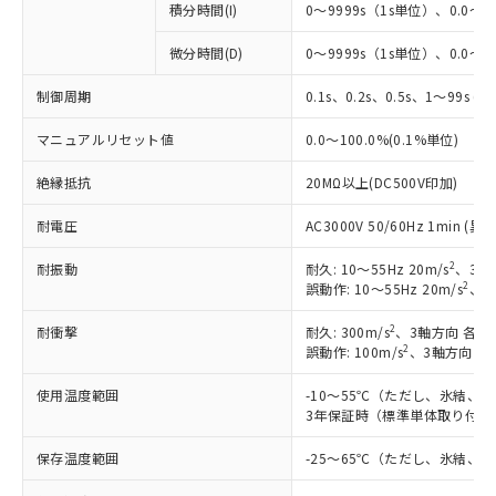
積分時間(I)
0～9999s（1s単位）、0.0～99
微分時間(D)
0～9999s（1s単位）、0.0～99
制御周期
0.1s、0.2s、0.5s、1～99s (1
マニュアルリセット値
0.0～100.0%(0.1%単位)
絶縁抵抗
20MΩ以上(DC500V印加)
耐電圧
AC3000V 50/60Hz 1min 
2
耐振動
耐久: 10～55Hz 20m/s
、3軸
2
誤動作: 10～55Hz 20m/s
、3
2
耐衝撃
耐久: 300m/s
、3軸方向 各3
2
誤動作: 100m/s
、3軸方向 各
使用温度範囲
-10～55℃（ただし、氷結、
3年保証時（標準単体取り付け）
保存温度範囲
-25～65℃（ただし、氷結、