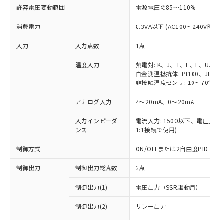
許容電圧変動範囲
電源電圧の85～110%
消費電力
8.3VA以下 (AC100～240V時)
入力
入力点数
1点
温度入力
熱電対: K、J、T、E、L、U、
白金測温抵抗体: Pt100、JPt1
非接触温度センサ: 10～70℃、6
アナログ入力
4～20mA、0～20mA
入力インピーダ
電流入力: 150Ω以下、電圧入力:
ンス
1:1接続で使用)
制御方式
ON/OFFまたは2自由度PID
制御出力
制御出力総点数
2点
制御出力(1)
電圧出力（SSR駆動用）
制御出力(2)
リレー出力