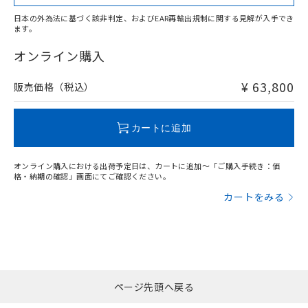
日本の外為法に基づく該非判定、およびEAR再輸出規制に関する見解が入手でき
ます。
"対応済み"や非含有の記載がされた商品であっても、流通
在庫等で未対応品が混在する可能性があります。
オンライン購入
非含有品が必要な際は、弊社営業部門もしくは販売店へお
問い合わせください。
¥ 63,800
販売価格（税込）
この製品のRoHS/REACH対応状況ページへ
カートに追加
オンライン購入における出荷予定日は、カートに追加～「ご購入手続き：価
格・納期の確認」画面にてご確認ください。
カートをみる
ページ先頭へ戻る