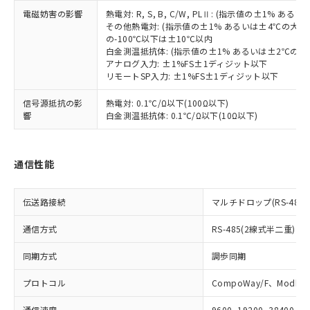
お客様が当ウェブサイト上で当社にご
※3 非含有証明書ダウンロード
電磁妨害の影響
熱電対: R, S, B, C/W, PLⅡ: (指示値の±1%
登録された部品リストについて、当社
その他熱電対: (指示値の±1% あるいは±4℃の大
および当社の共同利用者が、当社の製
の-100℃以下は±10℃以内
下記の非含有証明書をダウンロードするこ
品・サービスに関するお客様との取
白金測温抵抗体: (指示値の±1% あるいは±2℃の
とができます。
合意する
キャンセル
引・商談に必要な範囲で利用すること
アナログ入力: ±1%FS±1ディジット以下
をご了承ください。
リモートSP入力: ±1%FS±1ディジット以下
EU RoHS指令（10物質）の非含有証明書
※当社の共同利用者とは、
"個人情報
51物質の非含有証明書（当社基準）
信号源抵抗の影
熱電対: 0.1℃/Ω以下(100Ω以下)
の共同利用に関して"
の「1.共同利
※本証明書は発行日時点で非含有を証明す
響
白金測温抵抗体: 0.1℃/Ω以下(10Ω以下)
用者の範囲」に記載されている法人を
るもので、過去に遡って非含有を証明する
指します。
ものではありません。
また、RoHS指令のフタル酸エステル類４
通信性能
物質の対応では、対応完了までの期間は出
荷製品に未対応品が混在することから備考
欄に対応日を記載しておりました。
伝送路接続
マルチドロップ(RS-485)
既に当社にて対応品への在庫切替を完了
通信方式
RS-485(2線式半二重)
していることから、特段のことがない限
り、2022年1月12日より割愛しておりま
同期方式
調歩同期
す。
プロトコル
CompoWay/F、Modbus
通信速度
9600, 19200, 38400, 5