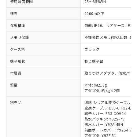
使用湿度範囲
25～85%RH
標高
2000m以下
保護構造
前面: IP66、リアケース: IP20
※1 対応状況
メモリ保護
不揮発性メモリ(書込回数: 100
対応済み：EU RoHS指令（10物質）の
非含有に対応した製品が提供可能な商品で
ケース色
ブラック
す。
対応予定：EU RoHS指令（10物質）の非含
端子形状
ねじ端子台
ご利用条件
有に対応した製品に切り替える予定のある
付属品
商品です。
取りつけアダプタ、防水パッ
対応予定なし：EU RoHS指令（10物質）の
以下の条件をお読みいただき、同意のうえ
質量
本体: 約210g
非含有に非対応の商品で、対応品を出す予
ご利用ください。
アダプタ: 約4g×2個
定はありません。
調査・確認中：EU RoHS指令（10物質）の
本サービスは、当社制御機器事業取扱
別売品
USB-シリアル変換ケーブル: E58
※1 中国RoHS○×表
非含有の対応状況を調査中または確認中の
変換ケーブル: E58-CIFQ2-E
商品の当社在庫状況および標準価格
商品です。
端子カバー: E53-COV24
(税抜)を提供させていただくもので
「○」：最大均質材料含有率が中国RoHSの
非該当品：ライセンス料など無形物で、有
防水パッキン: Y92S-P9
す。
基準値以下であることを示します。
害物質有無と関係のない商品です。
防水カバー: Y92A-49N
当社制御機器事業取扱商品の中には、
「×」：最大均質材料含有率が中国RoHSの
前面ポートカバー: Y92S-P7
仕入先様の事情により、非含有部品として
本サービスの対象外となる商品もある
アダプタ: Y92F-51
基準値を超えていることを示します。