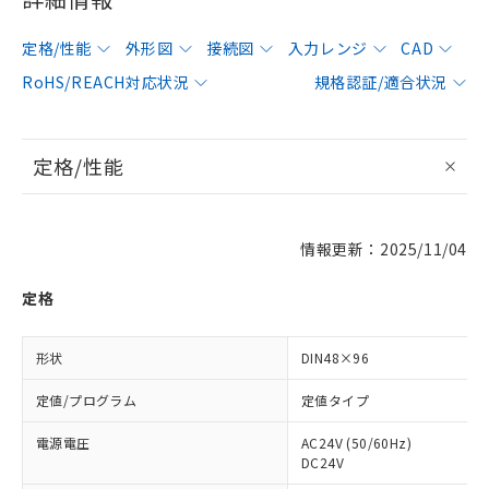
定格/性能
外形図
接続図
入力レンジ
CAD
RoHS/REACH対応状況
規格認証/適合状況
定格/性能
情報更新：2025/11/04
定格
形状
DIN48×96
定値/プログラム
定値タイプ
電源電圧
AC24V (50/60Hz)
DC24V