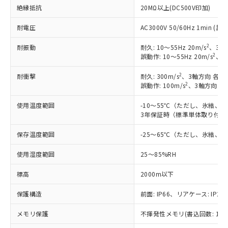
絶縁抵抗
20MΩ以上(DC500V印加)
耐電圧
AC3000V 50/60Hz 1min 
2
耐振動
耐久: 10～55Hz 20m/s
、3軸
2
誤動作: 10～55Hz 20m/s
、3
2
耐衝撃
耐久: 300m/s
、3軸方向 各3
2
誤動作: 100m/s
、3軸方向 各
使用温度範囲
-10～55℃（ただし、氷結、
3年保証時（標準単体取り付け）
保存温度範囲
-25～65℃（ただし、氷結、
使用湿度範囲
25～85%RH
標高
2000m以下
保護構造
前面: IP66、リアケース: IP20
メモリ保護
不揮発性メモリ(書込回数: 100