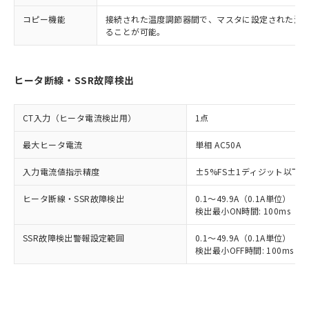
コピー機能
接続された温度調節器間で、マスタに設定された温
ることが可能。
ヒータ断線・SSR故障検出
CT入力（ヒータ電流検出用）
1点
最大ヒータ電流
単相 AC50A
入力電流値指示精度
±5%FS±1ディジット以下
ヒータ断線・SSR故障検出
0.1～49.9A（0.1A単位）
検出最小ON時間: 100ms（制御
SSR故障検出警報設定範囲
0.1～49.9A（0.1A単位）
検出最小OFF時間: 100ms（制