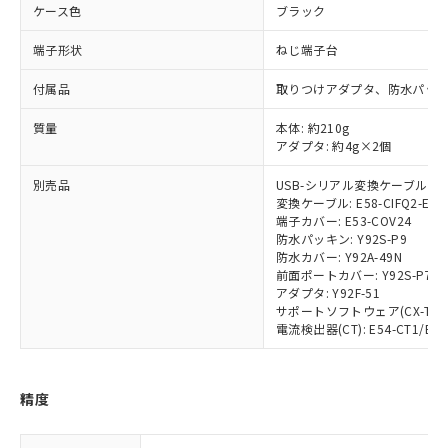
※1 対応状況
ケース色
ブラック
対応済み：EU RoHS指令（10物質）の
端子形状
ねじ端子台
非含有に対応した製品が提供可能な商品で
す。
付属品
取りつけアダプタ、防水パッ
対応予定：EU RoHS指令（10物質）の非含
ご利用条件
有に対応した製品に切り替える予定のある
質量
本体: 約210g
商品です。
アダプタ: 約4g×2個
対応予定なし：EU RoHS指令（10物質）の
以下の条件をお読みいただき、同意のうえ
別売品
USB-シリアル変換ケーブル: E58
非含有に非対応の商品で、対応品を出す予
ご利用ください。
変換ケーブル: E58-CIFQ2-E
定はありません。
端子カバー: E53-COV24
調査・確認中：EU RoHS指令（10物質）の
防水パッキン: Y92S-P9
本サービスは、当社制御機器事業取扱
※1 中国RoHS○×表
非含有の対応状況を調査中または確認中の
防水カバー: Y92A-49N
商品の当社在庫状況および標準価格
商品です。
前面ポートカバー: Y92S-P7
(税抜)を提供させていただくもので
「○」：最大均質材料含有率が中国RoHSの
非該当品：ライセンス料など無形物で、有
アダプタ: Y92F-51
す。
基準値以下であることを示します。
サポートソフトウェア(CX-Thermo
害物質有無と関係のない商品です。
当社制御機器事業取扱商品の中には、
電流検出器(CT): E54-CT1/E54-
「×」：最大均質材料含有率が中国RoHSの
仕入先様の事情により、非含有部品として
本サービスの対象外となる商品もある
基準値を超えていることを示します。
いたものが、含有品と判明した場合などや
当社は、これら貴社製品のうち、外国
ことをご了承ください。
「－」：未確認です。当社販売部門へお問
むを得ず変更することがあります。
為替および外国貿易法に定める商品
在庫状況および標準価格照会結果は、
い合わせください。
精度
（以下｢規制貨物等」という）を輸出
記載している更新日時点での社内デー
*EU RoHS指令（10物質）：
または国外への提供する場合は、日本
記
タに基づき作成されるものであり、閲
説明
鉛(Pb) 1000ppm以下、 水銀(Hg) 1000ppm以下、 カド
*中国RoHS10物質の基準値 (GB/T26572)：
国政府の輸出許可(または役務取引許