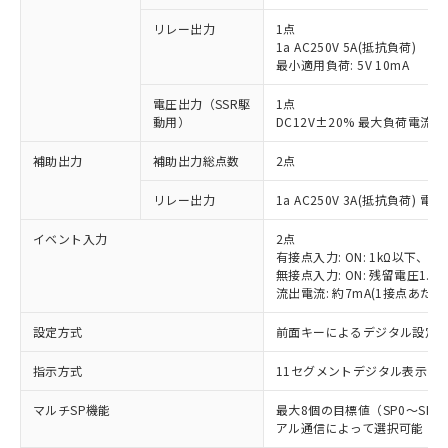
リレー出力
1点
1a AC250V 5A(抵抗負荷)
最小適用負荷: 5V 10mA
電圧出力（SSR駆
1点
動用）
DC12V±20% 最大負荷電流2
補助出力
補助出力総点数
2点
リレー出力
1a AC250V 3A(抵抗負荷) 電
イベント入力
2点
有接点入力: ON: 1kΩ以下、OFF
無接点入力: ON: 残留電圧1.5
流出電流: 約7mA(1接点あたり
設定方式
前面キーによるデジタル設定
指示方式
11セグメントデジタル表示お
マルチSP機能
最大8個の目標値（SP0～S
アル通信によって選択可能