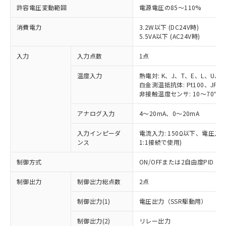
許容電圧変動範囲
電源電圧の85～110%
消費電力
3.2W以下 (DC24V時)
5.5VA以下 (AC24V時)
入力
入力点数
1点
温度入力
熱電対: K、J、T、E、L、U、
白金測温抵抗体: Pt100、JPt1
非接触温度センサ: 10～70℃、6
アナログ入力
4～20mA、0～20mA
入力インピーダ
電流入力: 150Ω以下、電圧入力:
ンス
1:1接続で使用)
制御方式
ON/OFFまたは2自由度PID
制御出力
制御出力総点数
2点
制御出力(1)
電圧出力（SSR駆動用）
制御出力(2)
リレー出力