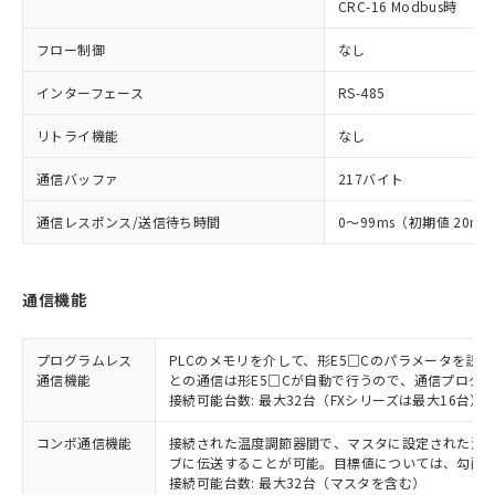
CRC-16 Modbus時
フロー制御
なし
インターフェース
RS-485
リトライ機能
なし
通信バッファ
217バイト
通信レスポンス/送信待ち時間
0～99ms（初期値 20ms
通信機能
プログラムレス
PLCのメモリを介して、形E5□Cのパラメータを読
通信機能
との通信は形E5□Cが自動で行うので、通信プログ
接続可能台数: 最大32台（FXシリーズは最大16台）
コンポ通信機能
接続された温度調節器間で、マスタに設定された温度調
ブに伝送することが可能。目標値については、勾配
接続可能台数: 最大32台（マスタを含む）