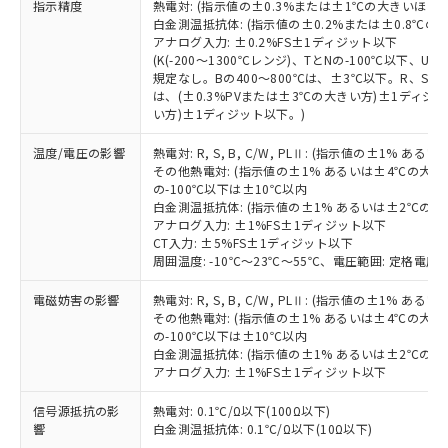
号
覧された時点での実際の在庫および標
ミウム(Cd) 100ppm以下、
指示精度
Pb(鉛) :1000ppm、 Hg(水銀) : 1000ppm、 Cd(カドミウ
熱電対: (指示値の±0.3%または±1℃の大きいほう
可)を取得するなどの必要な手続きを
六価クロム(Cr(Ⅵ)) 1000ppm以下、ポリ臭化ビフェニル
ム) : 100ppm、
準価格とは異なる場合があることをご
白金測温抵抗体: (指示値の±0.2%または±0.8℃
類(PBB) 1000ppm以下、ポリ臭化ジフェニルエーテル類
Cr(Ⅵ)(六価クロム) : 1000ppm、 PBBs(ポリ臭化ビフェ
とります。
アナログ入力: ±0.2%FS±1ディジット以下
了承ください。
(PBDE) 1000ppm以下、フタル酸ビス(2-エチルヘキシ
○
一定数以上の在庫あり
ニル類) : 1000ppm、 PBDEs(ポリ臭化ジフェニルエーテ
当社は規制貨物を破棄する場合は、完
(K(-200～1300℃レンジ)、TとNの-100℃以下、
ル) (DEHP)(別名：DOP) 1000ppm以下、フタル酸ブチ
正式な納期状況および標準価格はお客
ル類) : 1000ppm、
ルベンジル（BBP） 1000ppm以下、フタル酸ジブチル
規定なし。Bの400～800℃は、±3℃以下。R、S の
全に破砕するなど、違法に輸出されな
DBP(フタル酸ジブチル) : 1000ppm、 DIBP(フタル酸ジ
様のお取引先、またはお客様担当のオ
（DBP） 1000ppm以下、フタル酸ジイソブチル
イソブチル) : 1000ppm、 BBP(フタル酸ブチルベンジ
は、(±0.3%PVまたは±3℃の大きい方)±1ディジッ
△
一定数には満たないが在庫あり
いよう必要な手段を講じます。
ムロン制御機器販売店・当社販売員に
(DIBP) 1000ppm以下
ル) : 1000ppm、
い方)±1ディジット以下。)
当社は貴社製品を、核兵器、ミサイ
但し、RoHS指令で産業用監視および制御機器に対する
DEHP(フタル酸ビス(2-エチルヘキシル)) : 1000ppm
ご相談ください。
適用除外項目は除く。
ル、化学兵器、生物兵器またはその他
－
在庫なし(最新の在庫状況につ
オムロン制御機器販売店や当社販売拠
温度/電圧の影響
フタル酸エステル類の４物質については閾値を超える意
熱電対: R, S, B, C/W, PLⅡ: (指示値の±1%
武器並びにこれらの製造装置等に一切
いては、お客様のお取引先、ま
図的な使用がないことを確認しています。
点は「
販売ネットワーク
」をご確認
その他熱電対: (指示値の±1% あるいは±4℃の大
※2 環境保護使用期限
使用いたしません。
たはお客様担当のオムロン制御
の-100℃以下は±10℃以内
ください。
当社は、貴社製品を第三者に販売する
白金測温抵抗体: (指示値の±1% あるいは±2℃の
機器販売店・当社販売員にご確
在庫状況および標準価格結果を当社の
※2 対応予定月
「ｅ」：有害物質（10物質）のすべてが基
アナログ入力: ±1%FS±1ディジット以下
場合は、上記1、2および3の内容を当
認ください)
事前の承諾なく第三者に漏洩または開
CT入力: ±5%FS±1ディジット以下
準値以下であることを示します。
該第三者に通知します。また当社は、
示しないようお願いします。
周囲温度: -10℃～23℃～55℃、電圧範囲: 定格電圧の
部品在庫の切り替え状況などにより、予定
「10」：通常の使用状況下において有害物
販売先および販売に係わる関係者が違
マイパーツ機能（部品リスト作成サー
空
受注生産機種、また在庫状況の
月が前後することがあります。
質が外部に漏えいし、環境に深刻な影響を
法に輸出するおそれがある場合は、取
ビス）をご利用いただくには、I-Web
白
情報を公開していない機種
電磁妨害の影響
熱電対: R, S, B, C/W, PLⅡ: (指示値の±1%
及ぼさない年数を意味します。
り引きをいたしません。
メンバーズにご登録されている必要が
その他熱電対: (指示値の±1% あるいは±4℃の大
「－」：未確認です。当社販売部門へお問
の-100℃以下は±10℃以内
あります。
い合わせください。
白金測温抵抗体: (指示値の±1% あるいは±2℃の
お客様が当ウェブサイト上で当社にご
※3 非含有証明書ダウンロード
アナログ入力: ±1%FS±1ディジット以下
登録された部品リストについて、当社
および当社の共同利用者が、当社の製
信号源抵抗の影
熱電対: 0.1℃/Ω以下(100Ω以下)
下記の非含有証明書をダウンロードするこ
品・サービスに関するお客様との取
響
白金測温抵抗体: 0.1℃/Ω以下(10Ω以下)
とができます。
合意する
キャンセル
引・商談に必要な範囲で利用すること