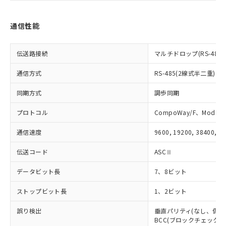
をご了承ください。
EU RoHS指令（10物質）の非含有証明書
※当社の共同利用者とは、
"個人情報
通信性能
51物質の非含有証明書（当社基準）
の共同利用に関して"
の「1.共同利
※本証明書は発行日時点で非含有を証明す
用者の範囲」に記載されている法人を
るもので、過去に遡って非含有を証明する
指します。
伝送路接続
マルチドロップ(RS-485)
ものではありません。
また、RoHS指令のフタル酸エステル類４
通信方式
RS-485(2線式半二重)
物質の対応では、対応完了までの期間は出
荷製品に未対応品が混在することから備考
同期方式
調歩同期
欄に対応日を記載しておりました。
既に当社にて対応品への在庫切替を完了
プロトコル
CompoWay/F、Modbus
していることから、特段のことがない限
り、2022年1月12日より割愛しておりま
通信速度
9600, 19200, 38400, 5
す。
伝送コード
ASCⅡ
データビット長
7、8ビット
ストップビット長
1、2ビット
誤り検出
垂直パリティ(なし、偶数
BCC(ブロックチェックキャ