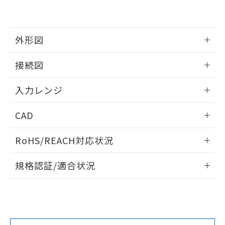
外形図
情報更新：2025/11/04
接続図
情報更新：2025/11/04
入力レンジ
情報更新：2025/11/04
CAD
ログイン/会員登録いただくと、CADデータをダウンロー
RoHS/REACH対応状況
ドすることができます。
情報更新：2026/7/29
規格認証/適合状況
ログイン/会員登録
EU RoHS
注意事項・凡例
UL認証
CSA認証
CEマーキング
Yes
Yes
Yes
対応状況
対応予定月
※1
※2
ダウンロードデータをご利用いただく前に、以下を必ずお読