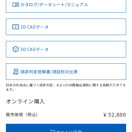
みください。
カタログ/データシート/マニュアル
対応済み
ソフトウェアの使用条件
LR型式承認
DNV型式承認
BV型式承認
KR型式承
（イギリス
（ノルウェー
（フランス
（韓国
船舶規格）
船舶規格）
船舶規格）
船舶規格
中国 RoHS
注意事項・凡例
2D CADデータ
Yes
No
No
No
中国 RoHS表
※1 ※2
3D CADデータ
この製品の規格認証/適合状況ページへ
Pb
Hg
Cd
Cr(VI)
その他の認証はこちらのページからご検索ください
該非判定見解書/項目別対比表
X
O
O
O
日本の外為法に基づく該非判定、およびEAR再輸出規制に関する見解が入手でき
ます。
"対応済み"や非含有の記載がされた商品であっても、流通
在庫等で未対応品が混在する可能性があります。
オンライン購入
非含有品が必要な際は、弊社営業部門もしくは販売店へお
問い合わせください。
¥ 52,800
販売価格（税込）
この製品のRoHS/REACH対応状況ページへ
カートに追加