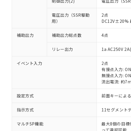
制御出力(2)
電圧出力（SS
電圧出力（SSR駆動
2点
用）
DC12V±20
補助出力
補助出力総点数
4点
※1 対応状況
リレー出力
1a AC250V 
対応済み：EU
対応予定：EU R
イベント入力
2点
対応予定なし：EU
有接点入力: ON:
調査・確認中：EU
ご利用条件
無接点入力: ON
非該当品：ライセ
流出電流: 約7
※1 中国RoHS
仕入先様の事情に
があります。
以下の条件をお読
設定方式
前面キーによ
「○」：最大均質
「×」：最大均質
本サービスは
当社は、これ
*EU RoHS指令（10物
「－」：未確認で
鉛(Pb) 1000ppm以下、
指示方式
11セグメント
くものです。
う）を輸出ま
記
説明
六価クロム(Cr(Ⅵ)) 1
当社制御機器
などの必要な
フタル酸ビス(2-エチルヘ
号
*中国RoHS10物質の基準値 
ル（DBP） 1000ppm
在庫状況およ
当社は規制貨
マルチSP機能
最大8個の目標
Pb(鉛) :1000ppm、 Hg
但し、RoHS指令で産
のであり、閲
ます。
Cr(Ⅵ)(六価クロム) : 
って選択可能
フタル酸エステル類の４