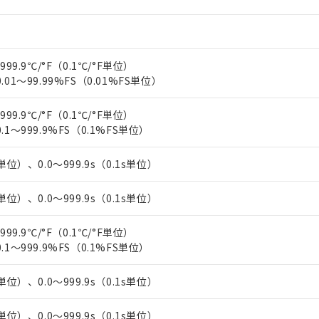
上の在庫あり
 1000ppm、 DIBP(フタル酸ジイソブチル) : 1000ppm、 BBP(フタル酸ブチルベンジル) :
品を、核兵器、ミサイル、化学兵器、生物兵器またはその他武器並
チルヘキシル)) : 1000ppm
況および標準価格はお客様のお取引先、またはお客様担当のオムロ
用いたしません。
ご相談ください。
は満たないが在庫あり
製品を第三者に販売する場合は、上記1、2および3の内容を当該第
機器販売店や当社販売拠点は「
販売ネットワーク
」をご確認くだ
販売先および販売に係わる関係者が違法に輸出するおそれがある場
用期限
999.9℃/°F（0.1℃/°F単位）
び標準価格結果を当社の事前の承諾なく第三者に漏洩または開示し
え状況などにより、予定月が前後することがあります。
(最新の在庫状況については、お客様のお取引先、またはお客様担当
.01～99.99%FS（0.01%FS単位）
（10物質）のすべてが基準値以下であることを示します。
店・当社販売員にご確認ください)
能（部品リスト作成サービス）をご利用いただくには、I-Webメン
使用状況下において有害物質が外部に漏えいし、環境に深刻な影響を
あります。
999.9℃/°F（0.1℃/°F単位）
機種、また在庫状況の情報を公開していない機種
ェブサイト上で当社にご登録された部品リストについて、当社およ
.1～999.9%FS（0.1%FS単位）
書ダウンロード
す。当社販売部門へお問い合わせください。
品・サービスに関するお客様との取引・商談に必要な範囲で利用す
合意する
キャンセル
書をダウンロードすることができます。
単位）、0.0～999.9s（0.1s単位）
利用者とは、
"個人情報の共同利用に関して"
の「1.共同利用者の
します。
10物質）の非含有証明書
単位）、0.0～999.9s（0.1s単位）
明書（当社基準）
日時点で非含有を証明するもので、過去に遡って非含有を証明するも
999.9℃/°F（0.1℃/°F単位）
令のフタル酸エステル類４物質の対応では、対応完了までの期間は出
.1～999.9%FS（0.1%FS単位）
備考欄に対応日を記載しておりました。
品への在庫切替を完了していることから、特段のことがない限り、20
す。
単位）、0.0～999.9s（0.1s単位）
単位）、0.0～999.9s（0.1s単位）