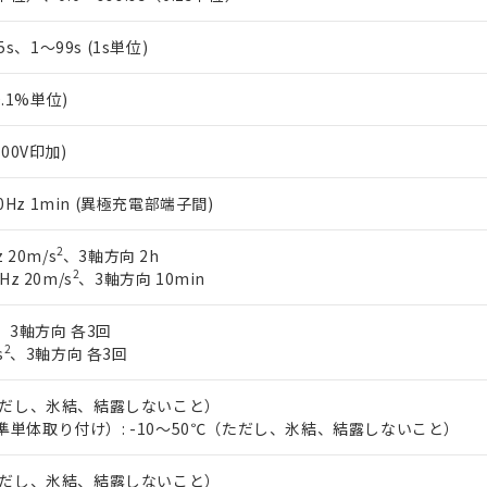
.5s、1～99s (1s単位)
0.1%単位)
500V印加)
/60Hz 1min (異極充電部端子間)
2
 20m/s
、3軸方向 2h
2
Hz 20m/s
、3軸方向 10min
、3軸方向 各3回
2
s
、3軸方向 各3回
（ただし、氷結、結露しないこと）
準単体取り付け）: -10～50℃（ただし、氷結、結露しないこと）
（ただし、氷結、結露しないこと）