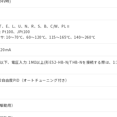
24V時)
、T、E、L、U、N、R、S、B、C/W、PLⅡ
Pt100、JPt100
 10～70℃、60～120℃、115～165℃、140～260℃
20mA
Ω以下、電圧入力: 1MΩ以上(形ES2-HB-N/THB-Nを接続する際は、1
は2自由度PID（オートチューニング付き）
R駆動用）