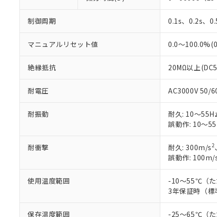
制御周期
0.1s、0.2s、0
マニュアルリセット値
0.0～100.0%(
絶縁抵抗
20MΩ以上(DC
耐電圧
AC3000V 50
耐振動
耐久: 10～55Hz
誤動作: 10～55
2
耐衝撃
耐久: 300m/s
誤動作: 100m/
使用温度範囲
-10～55℃
3年保証時（標
保存温度範囲
-25～65℃