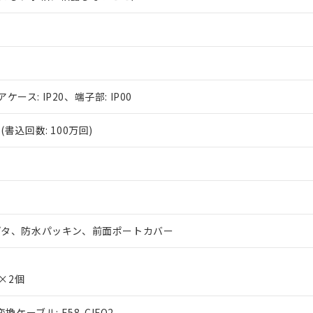
アケース: IP20、端子部: IP00
書込回数: 100万回)
プタ、防水パッキン、前面ポートカバー
g×2個
換ケーブル: E58-CIFQ2