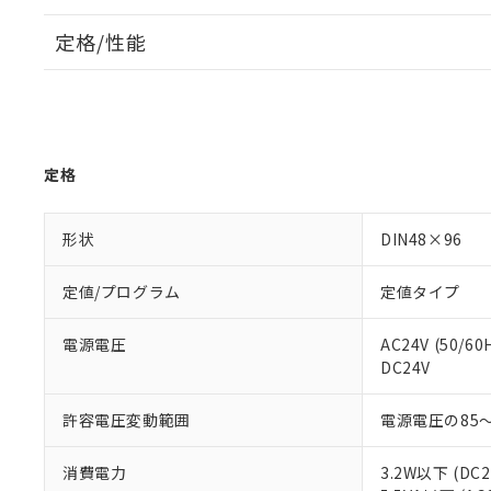
定格/性能
定格
形状
DIN48×96
定値/プログラム
定値タイプ
電源電圧
AC24V (50/60
DC24V
許容電圧変動範囲
電源電圧の85～
消費電力
3.2W以下 (DC