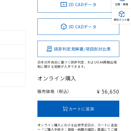
2D CADデータ
在庫・価格
無料テスト機
3D CADデータ
該非判定見解書/項目別対比表
日本の外為法に基づく該非判定、およびEAR再輸出規
制に関する見解が入手できます。
オンライン購入
¥ 56,650
販売価格（税込）
カートに追加
オンライン購入における出荷予定日は、カートに追加
～「ご購入手続き：価格・納期の確認」画面にてご確