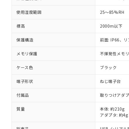
使用湿度範囲
25～85%RH
標高
2000m以下
保護構造
前面: IP66、リ
メモリ保護
不揮発性メモリ(
ケース色
ブラック
端子形状
ねじ端子台
付属品
取りつけアダ
質量
本体: 約210g
アダプタ: 約4
別売品
USB-シリアル変