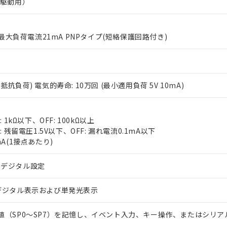
R駆動用）
% 最大負荷電流21mA PNPタイプ(短絡保護回路付き)
2A(抵抗負荷) 電気的寿命: 10万回 (最小適用負荷 5V 10mA)
 RoHS指令（10物質）の非含有に対応した製品が提供可能な商品です
oHS指令（10物質）の非含有に対応した製品に切り替える予定のある
 RoHS指令（10物質）の非含有に非対応の商品で、対応品を出す予
 1kΩ以下、OFF: 100kΩ以上
 RoHS指令（10物質）の非含有の対応状況を調査中または確認中の
: 残留電圧1.5V以下、OFF: 漏れ電流0.1mA以下
ンス料など無形物で、有害物質有無と関係のない商品です。
mA(1接点あたり)
○×表
より、非含有部品としていたものが、含有品と判明した場合などやむ
みいただき、同意のうえご利用ください。
るデジタル設定
材料含有率が中国RoHSの基準値以下であることを示します。
材料含有率が中国RoHSの基準値を超えていることを示します。
、当社制御機器事業取扱商品の当社在庫状況および標準価格(税抜)
ら貴社製品のうち、外国為替および外国貿易法に定める商品（以下｢
質）：
す。当社販売部門へお問い合わせください。
 水銀(Hg) 1000ppm以下、 カドミウム(Cd) 100ppm以下、
デジタル表示および単発光表示
たは国外への提供する場合は、日本国政府の輸出許可(または役務取
000ppm以下、ポリ臭化ビフェニル類(PBB) 1000ppm以下、ポリ臭化ジフェニルエーテル類(P
事業取扱商品の中には、本サービスの対象外となる商品もあること
手続きをとります。
キシル) (DEHP)(別名：DOP) 1000ppm以下、フタル酸ブチルベンジル（BBP） 100
(GB/T26572)：
以下、フタル酸ジイソブチル (DIBP) 1000ppm以下
び標準価格照会結果は、記載している更新日時点での社内データに
物を破棄する場合は、完全に破砕するなど、違法に輸出されないよ
値（SP0～SP7）を記憶し、イベント入力、キー操作、またはシリア
(水銀) : 1000ppm、 Cd(カドミウム) : 100ppm、
業用監視および制御機器に対する適用除外項目は除く。
覧された時点での実際の在庫および標準価格とは異なる場合がある
1000ppm、 PBBs(ポリ臭化ビフェニル類) : 1000ppm、 PBDEs(ポリ臭化ジフェニルエーテル類
物質については閾値を超える意図的な使用がないことを確認しています。