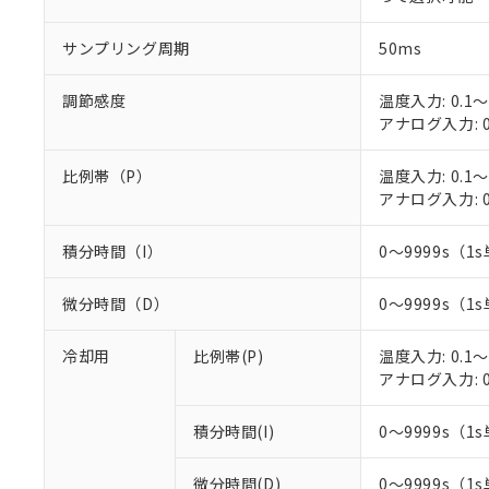
○
一定数以
DBP(フタル酸ジブチル) :
い。
当社は貴社製
DEHP(フタル酸ビス(2-エ
正式な納期状
置等に一切使
サンプリング周期
50ms
当社販売員に
※2 対応予定月
△
一定数に
当社は、貴社
オムロン制御
また当社は、
※2 環境保護使
調節感度
温度入力: 0.1～
在庫状況およ
部品在庫の切り替
たしません。
－
在庫なし
アナログ入力: 0
す。
「ｅ」：有害物質
機器販売
マイパーツ機
「10」：通常の
ている必要が
比例帯（P）
温度入力: 0.1～
味します。
空
受注生産
お客様が当ウ
アナログ入力: 0
※3 非含有証明
「－」：未確認で
白
が、当社の製
さい。
下記の非含有証明
積分時間（I）
0～9999s（1s
※当社の共同
いる法人を指
EU RoHS指令（
微分時間（D）
0～9999s（1s
51物質の非含有証
※本証明書は発行
冷却用
比例帯(P)
温度入力: 0.1～
また、RoHS指
アナログ入力: 0
混在することから
既に当社にて対応
り割愛しておりま
積分時間(I)
0～9999s（1s
微分時間(D)
0～9999s（1s