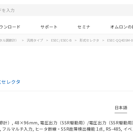
ウンロード
サポート
セミナ
オムロンの
タル調節計）
>
汎用タイプ
>
E5EC / E5EC-B
>
形式セレクタ
>
E5EC-QQ4DSM-0
形式セレクタ
日本語
）, 48×96mm, 電圧出力（SSR駆動用）/電圧出力（SSR駆動用
4V, フルマルチ入力, ヒータ断線・SSR故障検出機能 1点, RS-485, イ