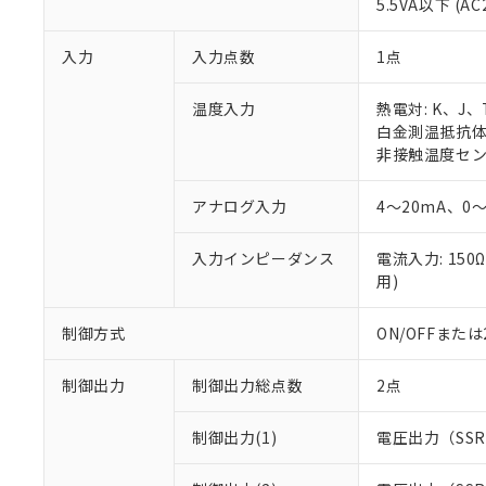
5.5VA以下 (AC
入力
入力点数
1点
温度入力
熱電対: K、J
白金測温抵抗体: 
非接触温度センサ:
アナログ入力
4～20mA、0～
入力インピーダンス
電流入力: 150
用)
制御方式
ON/OFFまた
制御出力
制御出力総点数
2点
制御出力(1)
電圧出力（SS