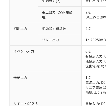
制御出力(2)
電圧出力（S
電圧出力（SSR駆動
2点
用）
DC12V±2
補助出力
補助出力総点数
2点
※1 対応状況
リレー出力
1a AC250
対応済み：EU
対応予定：EU R
イベント入力
6点
対応予定なし：EU
有接点入力: O
調査・確認中：EU
ご利用条件
無接点入力: O
非該当品：ライセ
流出電流: 約
※1 中国RoHS
仕入先様の事情に
があります。
以下の条件をお読
伝送出力
1点
「○」：最大均質
電流出力: DC
「×」：最大均質
本サービスは
当社は、これ
*EU RoHS指令（10物
リニア電圧出力
「－」：未確認で
鉛(Pb) 1000ppm以下、
くものです。
う）を輸出ま
記
説明
六価クロム(Cr(Ⅵ)) 1
精度: ±0.3
当社制御機器
などの必要な
フタル酸ビス(2-エチルヘ
号
*中国RoHS10物質の基準値 
ル（DBP） 1000ppm
在庫状況およ
当社は規制貨
Pb(鉛) :1000ppm、 Hg
但し、RoHS指令で産
リモートSP入力
電流入力: D
のであり、閲
ます。
Cr(Ⅵ)(六価クロム) : 
フタル酸エステル類の４