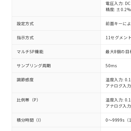
○
一定数以
DBP(フタル酸ジブチル) :
電圧入力: D
い。
当社は貴社製
DEHP(フタル酸ビス(2-エ
精度: ±0.
正式な納期状
置等に一切使
当社販売員に
※2 対応予定月
△
一定数に
当社は、貴社
オムロン制御
また当社は、
設定方式
前面キーに
※2 環境保護使
在庫状況およ
部品在庫の切り替
たしません。
－
在庫なし
す。
「ｅ」：有害物質
機器販売
指示方式
11セグメン
マイパーツ機
「10」：通常の
ている必要が
味します。
空
受注生産
マルチSP機能
最大8個の目
お客様が当ウ
※3 非含有証明
「－」：未確認で
白
が、当社の製
さい。
サンプリング周期
50ms
下記の非含有証明
※当社の共同
いる法人を指
EU RoHS指令（
調節感度
温度入力: 0.1
51物質の非含有証
アナログ入力: 
※本証明書は発行
また、RoHS指
比例帯（P）
温度入力: 0.1
混在することから
アナログ入力: 
既に当社にて対応
り割愛しておりま
積分時間（I）
0～9999s（