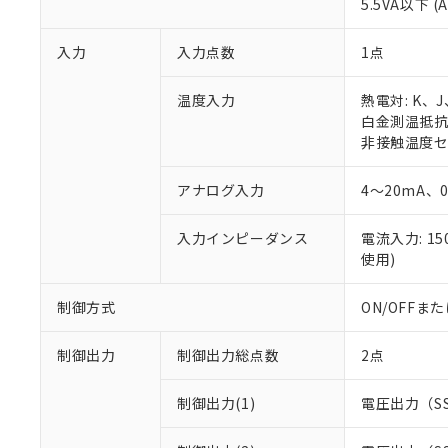
5.5VA以下 (
入力
入力点数
1点
温度入力
熱電対: K、
白金測温抵抗体:
非接触温度セン
アナログ入力
4～20mA、
入力インピーダンス
電流入力: 1
使用)
制御方式
ON/OFF
制御出力
制御出力総点数
2点
制御出力(1)
電圧出力（S