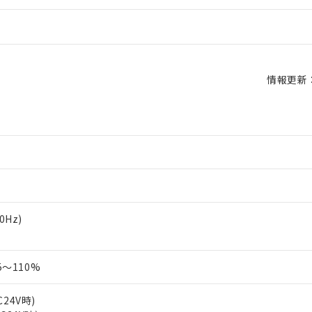
情報更新：2
60Hz)
～110%
C24V時)