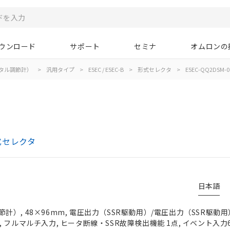
ウンロード
サポート
セミナ
オムロンの
タル調節計）
>
汎用タイプ
>
E5EC / E5EC-B
>
形式セレクタ
>
E5EC-QQ2DSM-0
形式セレクタ
日本語
）, 48×96mm, 電圧出力（SSR駆動用）/電圧出力（SSR駆動用
24V, フルマルチ入力, ヒータ断線・SSR故障検出機能 1点, イベント入力