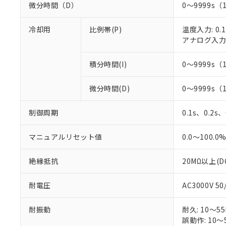
微分時間（D）
0～9999s（
冷却用
比例帯(P)
温度入力: 0.1
アナログ入力: 
積分時間(I)
0～9999s（
微分時間(D)
0～9999s（
制御周期
0.1s、0.2s
マニュアルリセット値
0.0～100.0
絶縁抵抗
20MΩ以上(D
耐電圧
AC3000V 5
耐振動
耐久: 10～55
誤動作: 10～5