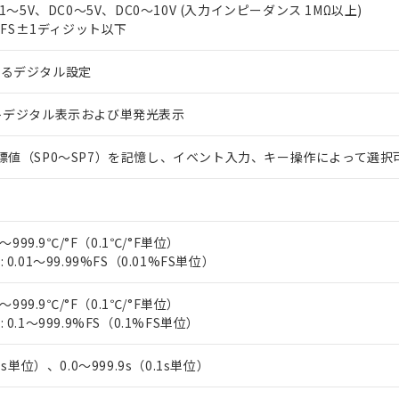
上の在庫あり
 1000ppm、 DIBP(フタル酸ジイソブチル) : 1000ppm、 BBP(フタル酸ブチルベンジル) :
C1～5V、DC0～5V、DC0～10V (入力インピーダンス 1MΩ以上)
品を、核兵器、ミサイル、化学兵器、生物兵器またはその他武器並
チルヘキシル)) : 1000ppm
2%FS±1ディジット以下
況および標準価格はお客様のお取引先、またはお客様担当のオムロ
用いたしません。
ご相談ください。
は満たないが在庫あり
製品を第三者に販売する場合は、上記1、2および3の内容を当該第
機器販売店や当社販売拠点は「
販売ネットワーク
」をご確認くだ
販売先および販売に係わる関係者が違法に輸出するおそれがある場
よるデジタル設定
用期限
び標準価格結果を当社の事前の承諾なく第三者に漏洩または開示し
え状況などにより、予定月が前後することがあります。
(最新の在庫状況については、お客様のお取引先、またはお客様担当
（10物質）のすべてが基準値以下であることを示します。
店・当社販売員にご確認ください)
トデジタル表示および単発光表示
能（部品リスト作成サービス）をご利用いただくには、I-Webメン
使用状況下において有害物質が外部に漏えいし、環境に深刻な影響を
あります。
機種、また在庫状況の情報を公開していない機種
標値（SP0～SP7）を記憶し、イベント入力、キー操作によって選択
ェブサイト上で当社にご登録された部品リストについて、当社およ
書ダウンロード
す。当社販売部門へお問い合わせください。
品・サービスに関するお客様との取引・商談に必要な範囲で利用す
合意する
キャンセル
書をダウンロードすることができます。
利用者とは、
"個人情報の共同利用に関して"
の「1.共同利用者の
します。
10物質）の非含有証明書
～999.9℃/°F（0.1℃/°F単位）
明書（当社基準）
0.01～99.99%FS（0.01%FS単位）
日時点で非含有を証明するもので、過去に遡って非含有を証明するも
令のフタル酸エステル類４物質の対応では、対応完了までの期間は出
～999.9℃/°F（0.1℃/°F単位）
備考欄に対応日を記載しておりました。
0.1～999.9%FS（0.1%FS単位）
品への在庫切替を完了していることから、特段のことがない限り、20
す。
1s単位）、0.0～999.9s（0.1s単位）