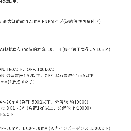
SR駆動用）
0% 最大負荷電流21mA PNPタイプ(短絡保護回路付き)
V 3A(抵抗負荷) 電気的寿命: 10万回 (最小適用負荷 5V 10mA)
 RoHS指令（10物質）の非含有に対応した製品が提供可能な商品です
oHS指令（10物質）の非含有に対応した製品に切り替える予定のある
 RoHS指令（10物質）の非含有に非対応の商品で、対応品を出す予
N: 1kΩ以下、OFF: 100kΩ以上
 RoHS指令（10物質）の非含有の対応状況を調査中または確認中の
N: 残留電圧1.5V以下、OFF: 漏れ電流0.1mA以下
ンス料など無形物で、有害物質有無と関係のない商品です。
7mA(1接点あたり)
○×表
より、非含有部品としていたものが、含有品と判明した場合などやむ
みいただき、同意のうえご利用ください。
材料含有率が中国RoHSの基準値以下であることを示します。
4～20mA (負荷: 500Ω以下、分解能: 約10000)
材料含有率が中国RoHSの基準値を超えていることを示します。
、当社制御機器事業取扱商品の当社在庫状況および標準価格(税抜)
ら貴社製品のうち、外国為替および外国貿易法に定める商品（以下｢
質）：
: DC1～5V（負荷1kΩ以上、分解能: 約10000）
す。当社販売部門へお問い合わせください。
 水銀(Hg) 1000ppm以下、 カドミウム(Cd) 100ppm以下、
たは国外への提供する場合は、日本国政府の輸出許可(または役務取
000ppm以下、ポリ臭化ビフェニル類(PBB) 1000ppm以下、ポリ臭化ジフェニルエーテル類(P
%FS以下
事業取扱商品の中には、本サービスの対象外となる商品もあること
手続きをとります。
キシル) (DEHP)(別名：DOP) 1000ppm以下、フタル酸ブチルベンジル（BBP） 100
(GB/T26572)：
以下、フタル酸ジイソブチル (DIBP) 1000ppm以下
び標準価格照会結果は、記載している更新日時点での社内データに
物を破棄する場合は、完全に破砕するなど、違法に輸出されないよ
(水銀) : 1000ppm、 Cd(カドミウム) : 100ppm、
業用監視および制御機器に対する適用除外項目は除く。
C4～20mA、DC0～20mA (入力インピーダンス 150Ω以下)
覧された時点での実際の在庫および標準価格とは異なる場合がある
1000ppm、 PBBs(ポリ臭化ビフェニル類) : 1000ppm、 PBDEs(ポリ臭化ジフェニルエーテル類
物質については閾値を超える意図的な使用がないことを確認しています。