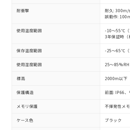
耐衝撃
耐久: 300m/
誤動作: 100m
使用温度範囲
-10～55
3年保証時（
保存温度範囲
-25～65
使用湿度範囲
25～85%RH
標高
2000m以下
保護構造
前面: IP66、
メモリ保護
不揮発性メモリ
ケース色
ブラック