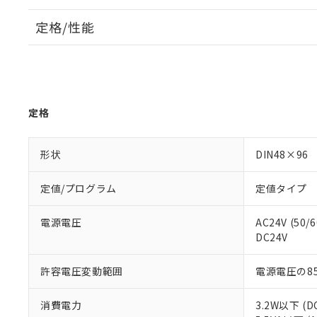
定格/性能
定格
形状
DIN48×96
定値/プログラム
定値タイプ
電源電圧
AC24V (50/
DC24V
許容電圧変動範囲
電源電圧の85
消費電力
3.2W以下 (D