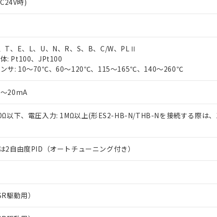
AC24V時)
J、T、E、L、U、N、R、S、B、C/W、PLⅡ
 Pt100、JPt100
サ: 10～70℃、60～120℃、115～165℃、140～260℃
0～20mA
50Ω以下、電圧入力: 1MΩ以上(形ES2-HB-N/THB-Nを接続する際は、
または2自由度PID（オートチューニング付き）
SR駆動用）