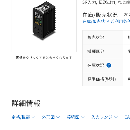
SP入力, 伝送出力, ね
在庫/販売状況
20
在庫/販売状況 ご利用条
販売状況
機種区分
画像をクリックすると大きくなります
在庫状況
標準価格(税別)
詳細情報
定格/性能
外形図
接続図
入力レンジ
C