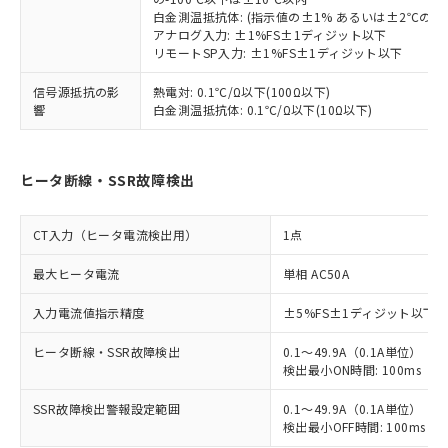
白金測温抵抗体: (指示値の±1% あるいは±2℃の
アナログ入力: ±1%FS±1ディジット以下
リモートSP入力: ±1%FS±1ディジット以下
信号源抵抗の影
熱電対: 0.1℃/Ω以下(100Ω以下)
響
白金測温抵抗体: 0.1℃/Ω以下(10Ω以下)
ヒータ断線・SSR故障検出
CT入力（ヒータ電流検出用）
1点
最大ヒータ電流
単相 AC50A
入力電流値指示精度
±5%FS±1ディジット以下
ヒータ断線・SSR故障検出
0.1～49.9A（0.1A単位）
検出最小ON時間: 100ms（制御
SSR故障検出警報設定範囲
0.1～49.9A（0.1A単位）
検出最小OFF時間: 100ms（制