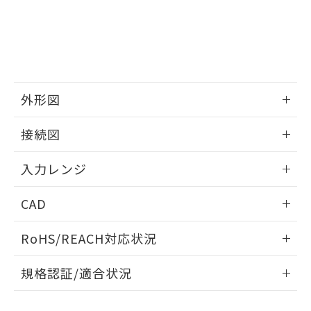
外形図
情報更新：2025/11/04
接続図
情報更新：2025/11/04
入力レンジ
情報更新：2025/11/04
CAD
ログイン/会員登録いただくと、CADデータをダウンロー
RoHS/REACH対応状況
ドすることができます。
情報更新：2026/7/29
規格認証/適合状況
ログイン/会員登録
EU RoHS
注意事項・凡例
UL認証
CSA認証
CEマーキング