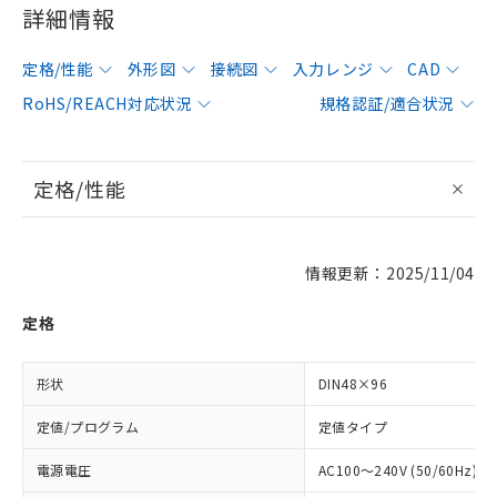
詳細情報
定格/性能
外形図
接続図
入力レンジ
CAD
RoHS/REACH対応状況
規格認証/適合状況
定格/性能
情報更新：2025/11/04
定格
形状
DIN48×96
定値/プログラム
定値タイプ
電源電圧
AC100～240V (50/60Hz)