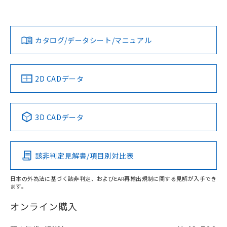
Yes
Yes
Yes
対応状況
対応予定月
※1
※2
ダウンロードデータをご利用いただく前に、以下を必ずお読
みください。
カタログ/データシート/マニュアル
対応済み
ソフトウェアの使用条件
LR型式承認
DNV型式承認
BV型式承認
KR型式承
（イギリス
（ノルウェー
（フランス
（韓国
船舶規格）
船舶規格）
船舶規格）
船舶規格
中国 RoHS
注意事項・凡例
2D CADデータ
Yes
No
No
No
中国 RoHS表
※1 ※2
3D CADデータ
この製品の規格認証/適合状況ページへ
Pb
Hg
Cd
Cr(VI)
その他の認証はこちらのページからご検索ください
該非判定見解書/項目別対比表
X
O
O
O
日本の外為法に基づく該非判定、およびEAR再輸出規制に関する見解が入手でき
ます。
"対応済み"や非含有の記載がされた商品であっても、流通
在庫等で未対応品が混在する可能性があります。
オンライン購入
非含有品が必要な際は、弊社営業部門もしくは販売店へお
問い合わせください。