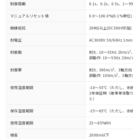
制御周期
0.1s、0.2s、0.5s、1～99s 
※1 対応状況
マニュアルリセット値
0.0～100.0%(0.1%単位)
対応済み：EU RoHS指令（10物質）の
絶縁抵抗
20MΩ以上(DC500V印加)
非含有に対応した製品が提供可能な商品で
す。
耐電圧
AC3000V 50/60Hz 1mi
対応予定：EU RoHS指令（10物質）の非含
ご利用条件
有に対応した製品に切り替える予定のある
2
耐振動
耐久: 10～55Hz 20m/s
、3
商品です。
2
誤動作: 10～55Hz 20m/s
、
対応予定なし：EU RoHS指令（10物質）の
以下の条件をお読みいただき、同意のうえ
非含有に非対応の商品で、対応品を出す予
2
耐衝撃
耐久: 300m/s
、3軸方向 各
ご利用ください。
定はありません。
2
誤動作: 100m/s
、3軸方向 
調査・確認中：EU RoHS指令（10物質）の
本サービスは、当社制御機器事業取扱
※1 中国RoHS○×表
使用温度範囲
-10～55℃（ただし、氷結
非含有の対応状況を調査中または確認中の
商品の当社在庫状況および標準価格
3年保証時（標準単体取り付け
商品です。
(税抜)を提供させていただくもので
と）
「○」：最大均質材料含有率が中国RoHSの
非該当品：ライセンス料など無形物で、有
す。
基準値以下であることを示します。
害物質有無と関係のない商品です。
当社制御機器事業取扱商品の中には、
保存温度範囲
-25～65℃（ただし、氷結
「×」：最大均質材料含有率が中国RoHSの
仕入先様の事情により、非含有部品として
本サービスの対象外となる商品もある
基準値を超えていることを示します。
いたものが、含有品と判明した場合などや
当社は、これら貴社製品のうち、外国
使用湿度範囲
25～85%RH
ことをご了承ください。
「－」：未確認です。当社販売部門へお問
むを得ず変更することがあります。
為替および外国貿易法に定める商品
在庫状況および標準価格照会結果は、
い合わせください。
（以下｢規制貨物等」という）を輸出
標高
2000m以下
記載している更新日時点での社内デー