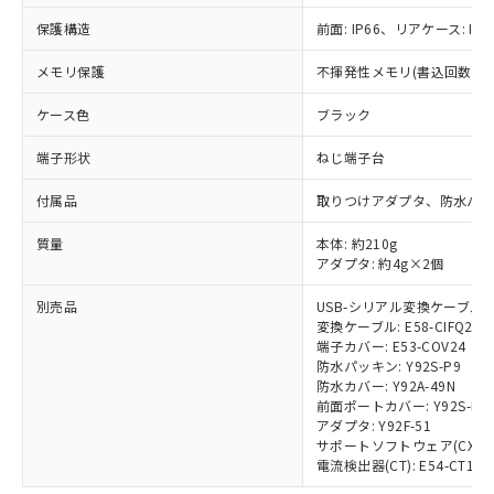
*EU RoHS指令（10物質）：
または国外への提供する場合は、日本
記
タに基づき作成されるものであり、閲
説明
鉛(Pb) 1000ppm以下、 水銀(Hg) 1000ppm以下、 カド
*中国RoHS10物質の基準値 (GB/T26572)：
保護構造
前面: IP66、リアケース: IP2
国政府の輸出許可(または役務取引許
号
覧された時点での実際の在庫および標
ミウム(Cd) 100ppm以下、
Pb(鉛) :1000ppm、 Hg(水銀) : 1000ppm、 Cd(カドミウ
可)を取得するなどの必要な手続きを
六価クロム(Cr(Ⅵ)) 1000ppm以下、ポリ臭化ビフェニル
ム) : 100ppm、
準価格とは異なる場合があることをご
メモリ保護
類(PBB) 1000ppm以下、ポリ臭化ジフェニルエーテル類
不揮発性メモリ(書込回数: 10
Cr(Ⅵ)(六価クロム) : 1000ppm、 PBBs(ポリ臭化ビフェ
とります。
了承ください。
(PBDE) 1000ppm以下、フタル酸ビス(2-エチルヘキシ
○
一定数以上の在庫あり
ニル類) : 1000ppm、 PBDEs(ポリ臭化ジフェニルエーテ
当社は規制貨物を破棄する場合は、完
ル) (DEHP)(別名：DOP) 1000ppm以下、フタル酸ブチ
正式な納期状況および標準価格はお客
ル類) : 1000ppm、
ケース色
ブラック
ルベンジル（BBP） 1000ppm以下、フタル酸ジブチル
全に破砕するなど、違法に輸出されな
DBP(フタル酸ジブチル) : 1000ppm、 DIBP(フタル酸ジ
様のお取引先、またはお客様担当のオ
（DBP） 1000ppm以下、フタル酸ジイソブチル
イソブチル) : 1000ppm、 BBP(フタル酸ブチルベンジ
△
一定数には満たないが在庫あり
いよう必要な手段を講じます。
ムロン制御機器販売店・当社販売員に
(DIBP) 1000ppm以下
端子形状
ル) : 1000ppm、
ねじ端子台
当社は貴社製品を、核兵器、ミサイ
但し、RoHS指令で産業用監視および制御機器に対する
DEHP(フタル酸ビス(2-エチルヘキシル)) : 1000ppm
ご相談ください。
適用除外項目は除く。
ル、化学兵器、生物兵器またはその他
－
在庫なし(最新の在庫状況につ
オムロン制御機器販売店や当社販売拠
付属品
取りつけアダプタ、防水パッ
フタル酸エステル類の４物質については閾値を超える意
武器並びにこれらの製造装置等に一切
いては、お客様のお取引先、ま
図的な使用がないことを確認しています。
点は「
販売ネットワーク
」をご確認
※2 環境保護使用期限
使用いたしません。
たはお客様担当のオムロン制御
質量
本体: 約210g
ください。
当社は、貴社製品を第三者に販売する
アダプタ: 約4g×2個
機器販売店・当社販売員にご確
在庫状況および標準価格結果を当社の
※2 対応予定月
「ｅ」：有害物質（10物質）のすべてが基
場合は、上記1、2および3の内容を当
認ください)
事前の承諾なく第三者に漏洩または開
準値以下であることを示します。
別売品
USB-シリアル変換ケーブル: E5
該第三者に通知します。また当社は、
示しないようお願いします。
変換ケーブル: E58-CIFQ2-E
部品在庫の切り替え状況などにより、予定
「10」：通常の使用状況下において有害物
販売先および販売に係わる関係者が違
マイパーツ機能（部品リスト作成サー
空
受注生産機種、また在庫状況の
端子カバー: E53-COV24
月が前後することがあります。
質が外部に漏えいし、環境に深刻な影響を
法に輸出するおそれがある場合は、取
ビス）をご利用いただくには、I-Web
白
情報を公開していない機種
防水パッキン: Y92S-P9
及ぼさない年数を意味します。
り引きをいたしません。
メンバーズにご登録されている必要が
防水カバー: Y92A-49N
「－」：未確認です。当社販売部門へお問
前面ポートカバー: Y92S-P7
あります。
い合わせください。
アダプタ: Y92F-51
お客様が当ウェブサイト上で当社にご
※3 非含有証明書ダウンロード
サポートソフトウェア(CX-Therm
登録された部品リストについて、当社
電流検出器(CT): E54-CT1/E54
および当社の共同利用者が、当社の製
下記の非含有証明書をダウンロードするこ