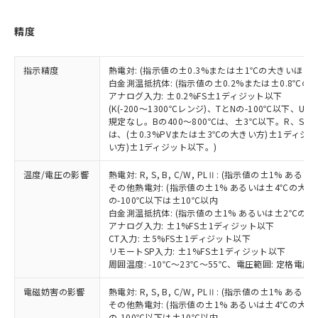
品・サービスに関するお客様との取
とができます。
合意する
キャンセル
引・商談に必要な範囲で利用すること
精度
をご了承ください。
EU RoHS指令（10物質）の非含有証明書
※当社の共同利用者とは、
"個人情報
51物質の非含有証明書（当社基準）
の共同利用に関して"
の「1.共同利
指示精度
熱電対: (指示値の±0.3%または±1℃の大きいほう
※本証明書は発行日時点で非含有を証明す
用者の範囲」に記載されている法人を
白金測温抵抗体: (指示値の±0.2%または±0.8℃
るもので、過去に遡って非含有を証明する
指します。
アナログ入力: ±0.2%FS±1ディジット以下
ものではありません。
(K(-200～1300℃レンジ)、TとNの-100℃以下、
また、RoHS指令のフタル酸エステル類４
規定なし。Bの400～800℃は、±3℃以下。R、S の
物質の対応では、対応完了までの期間は出
は、(±0.3%PVまたは±3℃の大きい方)±1ディジッ
い方)±1ディジット以下。)
荷製品に未対応品が混在することから備考
欄に対応日を記載しておりました。
温度/電圧の影響
熱電対: R, S, B, C/W, PLⅡ: (指示値の±1%
既に当社にて対応品への在庫切替を完了
その他熱電対: (指示値の±1% あるいは±4℃の大
していることから、特段のことがない限
の-100℃以下は±10℃以内
り、2022年1月12日より割愛しておりま
白金測温抵抗体: (指示値の±1% あるいは±2℃の
す。
アナログ入力: ±1%FS±1ディジット以下
CT入力: ±5%FS±1ディジット以下
リモートSP入力: ±1%FS±1ディジット以下
周囲温度: -10℃～23℃～55℃、電圧範囲: 定格電圧の
電磁妨害の影響
熱電対: R, S, B, C/W, PLⅡ: (指示値の±1%
その他熱電対: (指示値の±1% あるいは±4℃の大
の-100℃以下は±10℃以内