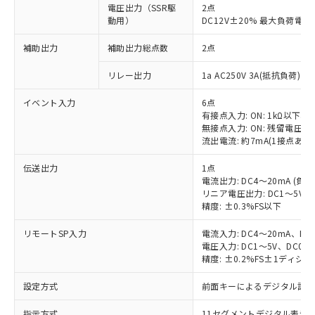
電圧出力（SSR駆
2点
動用）
DC12V±20% 最大負荷電流
補助出力
補助出力総点数
2点
リレー出力
1a AC250V 3A(抵抗負荷) 
イベント入力
6点
有接点入力: ON: 1kΩ以下、OF
無接点入力: ON: 残留電圧1.
流出電流: 約7mA(1接点あた
伝送出力
1点
電流出力: DC4～20mA (負荷
リニア電圧出力: DC1～5V（
精度: ±0.3%FS以下
リモートSP入力
電流入力: DC4～20mA、DC
電圧入力: DC1～5V、DC0～
精度: ±0.2%FS±1ディジ
設定方式
前面キーによるデジタル設
指示方式
11セグメントデジタル表示