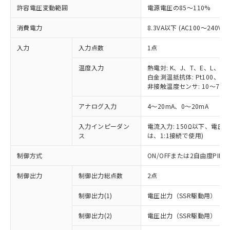
許容電圧変動範囲
電源電圧の85～110%
消費電力
8.3VA以下 (AC100～240V時
入力
入力点数
1点
温度入力
熱電対: K、J、T、E、L、U
白金測温抵抗体: Pt100、JPt
非接触温度センサ: 10～70℃
アナログ入力
4～20mA、0～20mA
入力インピーダン
電流入力: 150Ω以下、電圧入力
ス
は、1:1接続で使用)
制御方式
ON/OFFまたは2自由度PI
制御出力
制御出力総点数
2点
制御出力(1)
電圧出力（SSR駆動用）
制御出力(2)
電圧出力（SSR駆動用）