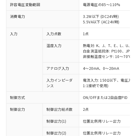
許容電圧変動範囲
電源電圧の85～110%
消費電力
3.2W以下 (DC24V時)
5.5VA以下 (AC24V時)
入力
入力点数
1点
温度入力
熱電対: K、J、T、E、L、U、N
白金測温抵抗体: Pt100、JPt10
非接触温度センサ: 10～70℃、6
アナログ入力
4～20mA、0～20mA
入力インピーダ
電流入力: 150Ω以下、電圧入力:
ンス
1:1接続で使用)
制御方式
ON/OFFまたは2自由度PID
制御出力
制御出力総点数
2点
制御出力(1)
位置比例用リレー出力
制御出力(2)
位置比例用リレー出力