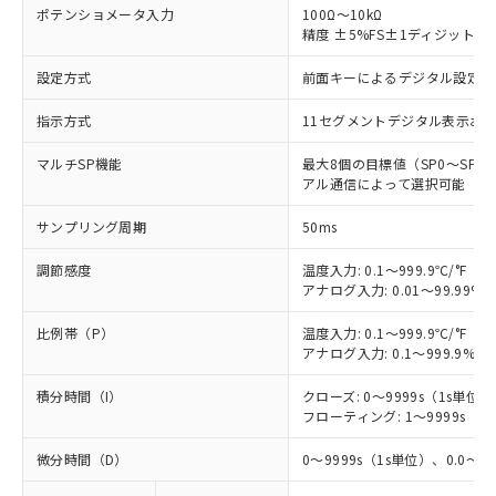
ポテンショメータ入力
100Ω～10kΩ
精度 ±5%FS±1ディジット以
設定方式
前面キーによるデジタル設定
指示方式
11セグメントデジタル表示お
マルチSP機能
最大8個の目標値（SP0～SP
アル通信によって選択可能
サンプリング周期
50ms
調節感度
温度入力: 0.1～999.9℃/°F（0
アナログ入力: 0.01～99.99%F
比例帯（P）
温度入力: 0.1～999.9℃/°F（0
アナログ入力: 0.1～999.9%F
積分時間（I）
クローズ: 0～9999s（1s単位）、
フローティング: 1～9999s（1s
微分時間（D）
0～9999s（1s単位）、0.0～99