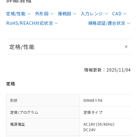
定格/性能
外形図
接続図
入力レンジ
CAD
RoHS/REACH対応状況
規格認証/適合状況
定格/性能
情報更新：2025/11/04
定格
形状
DIN48×96
定値/プログラム
定値タイプ
電源電圧
AC24V (50/60Hz)
DC24V