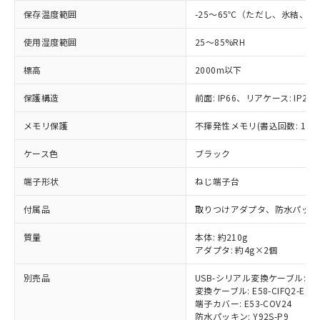
非含有に対応した製品が提供可能な商品で
保存温度範囲
-25～65℃（ただし、氷結、
す。
対応予定：EU RoHS指令（10物質）の非含
使用湿度範囲
25～85%RH
ご利用条件
有に対応した製品に切り替える予定のある
商品です。
標高
2000m以下
対応予定なし：EU RoHS指令（10物質）の
以下の条件をお読みいただき、同意のうえ
非含有に非対応の商品で、対応品を出す予
保護構造
前面: IP66、リアケース: IP20、
ご利用ください。
定はありません。
調査・確認中：EU RoHS指令（10物質）の
メモリ保護
不揮発性メモリ(書込回数: 100
本サービスは、当社制御機器事業取扱
※1 中国RoHS○×表
非含有の対応状況を調査中または確認中の
商品の当社在庫状況および標準価格
ケース色
ブラック
商品です。
(税抜)を提供させていただくもので
「○」：最大均質材料含有率が中国RoHSの
非該当品：ライセンス料など無形物で、有
す。
端子形状
ねじ端子台
基準値以下であることを示します。
害物質有無と関係のない商品です。
当社制御機器事業取扱商品の中には、
「×」：最大均質材料含有率が中国RoHSの
仕入先様の事情により、非含有部品として
本サービスの対象外となる商品もある
付属品
取りつけアダプタ、防水パッキ
基準値を超えていることを示します。
いたものが、含有品と判明した場合などや
当社は、これら貴社製品のうち、外国
ことをご了承ください。
「－」：未確認です。当社販売部門へお問
むを得ず変更することがあります。
為替および外国貿易法に定める商品
在庫状況および標準価格照会結果は、
質量
本体: 約210g
い合わせください。
（以下｢規制貨物等」という）を輸出
アダプタ: 約4g×2個
記載している更新日時点での社内デー
*EU RoHS指令（10物質）：
または国外への提供する場合は、日本
記
タに基づき作成されるものであり、閲
説明
鉛(Pb) 1000ppm以下、 水銀(Hg) 1000ppm以下、 カド
*中国RoHS10物質の基準値 (GB/T26572)：
国政府の輸出許可(または役務取引許
別売品
USB-シリアル変換ケーブル: E58
号
覧された時点での実際の在庫および標
ミウム(Cd) 100ppm以下、
Pb(鉛) :1000ppm、 Hg(水銀) : 1000ppm、 Cd(カドミウ
変換ケーブル: E58-CIFQ2-E
可)を取得するなどの必要な手続きを
六価クロム(Cr(Ⅵ)) 1000ppm以下、ポリ臭化ビフェニル
ム) : 100ppm、
準価格とは異なる場合があることをご
類(PBB) 1000ppm以下、ポリ臭化ジフェニルエーテル類
端子カバー: E53-COV24
Cr(Ⅵ)(六価クロム) : 1000ppm、 PBBs(ポリ臭化ビフェ
とります。
了承ください。
(PBDE) 1000ppm以下、フタル酸ビス(2-エチルヘキシ
○
一定数以上の在庫あり
ニル類) : 1000ppm、 PBDEs(ポリ臭化ジフェニルエーテ
防水パッキン: Y92S-P9