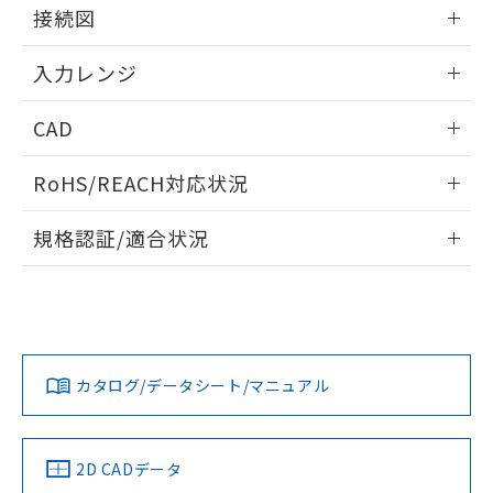
情報更新：2025/11/04
接続図
情報更新：2025/11/04
入力レンジ
情報更新：2025/11/04
CAD
ログイン/会員登録いただくと、CADデータをダウンロー
RoHS/REACH対応状況
ドすることができます。
情報更新：2026/7/29
規格認証/適合状況
ログイン/会員登録
EU RoHS
注意事項・凡例
UL認証
CSA認証
CEマーキング
Yes
Yes
Yes
対応状況
対応予定月
※1
※2
ダウンロードデータをご利用いただく前に、以下を必ずお読
みください。
カタログ/データシート/マニュアル
対応済み
ソフトウェアの使用条件
LR型式承認
DNV型式承認
BV型式承認
KR型式承
（イギリス
（ノルウェー
（フランス
（韓国
船舶規格）
船舶規格）
船舶規格）
船舶規格
中国 RoHS
注意事項・凡例
2D CADデータ