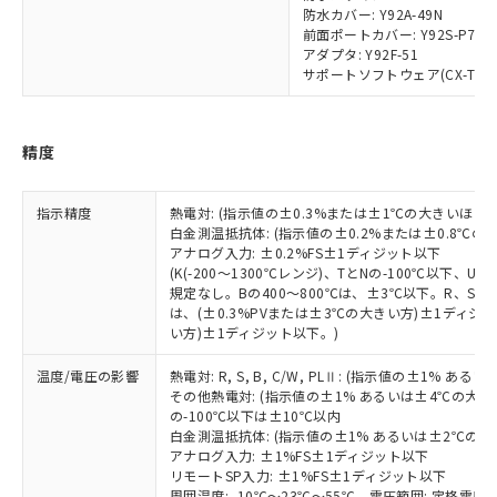
当社は規制貨物を破棄する場合は、完
ル) (DEHP)(別名：DOP) 1000ppm以下、フタル酸ブチ
正式な納期状況および標準価格はお客
ル類) : 1000ppm、
防水カバー: Y92A-49N
ルベンジル（BBP） 1000ppm以下、フタル酸ジブチル
全に破砕するなど、違法に輸出されな
DBP(フタル酸ジブチル) : 1000ppm、 DIBP(フタル酸ジ
様のお取引先、またはお客様担当のオ
前面ポートカバー: Y92S-P7
（DBP） 1000ppm以下、フタル酸ジイソブチル
イソブチル) : 1000ppm、 BBP(フタル酸ブチルベンジ
△
一定数には満たないが在庫あり
いよう必要な手段を講じます。
アダプタ: Y92F-51
ムロン制御機器販売店・当社販売員に
(DIBP) 1000ppm以下
ル) : 1000ppm、
当社は貴社製品を、核兵器、ミサイ
但し、RoHS指令で産業用監視および制御機器に対する
サポートソフトウェア(CX-Thermo)
DEHP(フタル酸ビス(2-エチルヘキシル)) : 1000ppm
ご相談ください。
適用除外項目は除く。
ル、化学兵器、生物兵器またはその他
－
在庫なし(最新の在庫状況につ
オムロン制御機器販売店や当社販売拠
フタル酸エステル類の４物質については閾値を超える意
武器並びにこれらの製造装置等に一切
いては、お客様のお取引先、ま
図的な使用がないことを確認しています。
点は「
販売ネットワーク
」をご確認
※2 環境保護使用期限
使用いたしません。
たはお客様担当のオムロン制御
ください。
精度
当社は、貴社製品を第三者に販売する
機器販売店・当社販売員にご確
在庫状況および標準価格結果を当社の
※2 対応予定月
「ｅ」：有害物質（10物質）のすべてが基
場合は、上記1、2および3の内容を当
認ください)
事前の承諾なく第三者に漏洩または開
準値以下であることを示します。
該第三者に通知します。また当社は、
指示精度
熱電対: (指示値の±0.3%または±1℃の大きいほう
示しないようお願いします。
部品在庫の切り替え状況などにより、予定
「10」：通常の使用状況下において有害物
白金測温抵抗体: (指示値の±0.2%または±0.8℃
販売先および販売に係わる関係者が違
マイパーツ機能（部品リスト作成サー
空
受注生産機種、また在庫状況の
アナログ入力: ±0.2%FS±1ディジット以下
月が前後することがあります。
質が外部に漏えいし、環境に深刻な影響を
法に輸出するおそれがある場合は、取
ビス）をご利用いただくには、I-Web
白
情報を公開していない機種
(K(-200～1300℃レンジ)、TとNの-100℃以下、
及ぼさない年数を意味します。
り引きをいたしません。
メンバーズにご登録されている必要が
規定なし。Bの400～800℃は、±3℃以下。R、S の
「－」：未確認です。当社販売部門へお問
あります。
は、(±0.3%PVまたは±3℃の大きい方)±1ディジッ
い合わせください。
い方)±1ディジット以下。)
お客様が当ウェブサイト上で当社にご
※3 非含有証明書ダウンロード
登録された部品リストについて、当社
温度/電圧の影響
熱電対: R, S, B, C/W, PLⅡ: (指示値の±1%
および当社の共同利用者が、当社の製
その他熱電対: (指示値の±1% あるいは±4℃の大
下記の非含有証明書をダウンロードするこ
品・サービスに関するお客様との取
の-100℃以下は±10℃以内
とができます。
合意する
キャンセル
引・商談に必要な範囲で利用すること
白金測温抵抗体: (指示値の±1% あるいは±2℃の
をご了承ください。
アナログ入力: ±1%FS±1ディジット以下
EU RoHS指令（10物質）の非含有証明書
※当社の共同利用者とは、
"個人情報
リモートSP入力: ±1%FS±1ディジット以下
51物質の非含有証明書（当社基準）
周囲温度: -10℃～23℃～55℃、電圧範囲: 定格電圧の