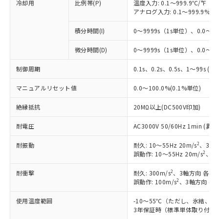
冷却用
比例帯(P)
温度入力: 0.1～999.9℃/°F（0
アナログ入力: 0.1～999.9%F
積分時間(I)
0～9999s（1s単位）、0.0～99
微分時間(D)
0～9999s（1s単位）、0.0～99
制御周期
0.1s、0.2s、0.5s、1～99s (1
マニュアルリセット値
0.0～100.0%(0.1%単位)
絶縁抵抗
20MΩ以上(DC500V印加)
耐電圧
AC3000V 50/60Hz 1min 
2
耐振動
耐久: 10～55Hz 20m/s
、3軸方
2
誤動作: 10～55Hz 20m/s
、3軸
2
耐衝撃
耐久: 300m/s
、3軸方向 各3回
2
誤動作: 100m/s
、3軸方向 各
※1 対応状況
使用温度範囲
-10～55℃（ただし、氷結、
3年保証時（標準単体取り付け）
対応済み：EU RoHS指令（10物質）の