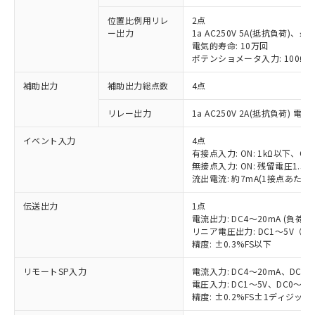
位置比例用リレ
2点
ー出力
1a AC250V 5A(抵抗負荷)、最
電気的寿命: 10万回
ポテンショメータ入力: 100Ω～1
補助出力
補助出力総点数
4点
リレー出力
1a AC250V 2A(抵抗負荷) 電
イベント入力
4点
有接点入力: ON: 1kΩ以下、OFF
無接点入力: ON: 残留電圧1.5V
流出電流: 約7mA(1接点あたり)
伝送出力
1点
電流出力: DC4～20mA (負荷: 
リニア電圧出力: DC1～5V（負荷
精度: ±0.3%FS以下
リモートSP入力
電流入力: DC4～20mA、DC0
電圧入力: DC1～5V、DC0～5
精度: ±0.2%FS±1ディジッ