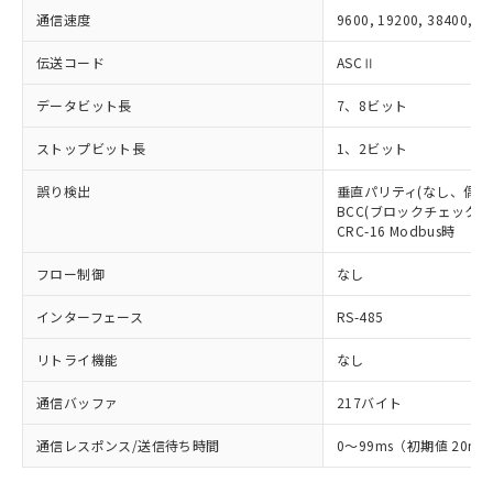
通信速度
9600, 19200, 38400, 5
伝送コード
ASCⅡ
データビット長
7、8ビット
ストップビット長
1、2ビット
誤り検出
垂直パリティ(なし、偶数
BCC(ブロックチェックキャ
CRC-16 Modbus時
フロー制御
なし
インターフェース
RS-485
リトライ機能
なし
通信バッファ
217バイト
通信レスポンス/送信待ち時間
0～99ms（初期値 20ms