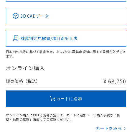
Yes
No
No
No
中国 RoHS表
※1 ※2
3D CADデータ
この製品の規格認証/適合状況ページへ
Pb
Hg
Cd
Cr(VI)
その他の認証はこちらのページからご検索ください
該非判定見解書/項目別対比表
X
O
O
O
日本の外為法に基づく該非判定、およびEAR再輸出規制に関する見解が入手でき
ます。
"対応済み"や非含有の記載がされた商品であっても、流通
在庫等で未対応品が混在する可能性があります。
オンライン購入
非含有品が必要な際は、弊社営業部門もしくは販売店へお
問い合わせください。
¥ 68,750
販売価格（税込）
この製品のRoHS/REACH対応状況ページへ
カートに追加
オンライン購入における出荷予定日は、カートに追加～「ご購入手続き：価
格・納期の確認」画面にてご確認ください。
カートをみる