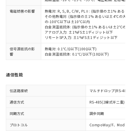
の共同利用に関して"
の「1.共同利
※本証明書は発行日時点で非含有を証明す
用者の範囲」に記載されている法人を
るもので、過去に遡って非含有を証明する
電磁妨害の影響
熱電対: R, S, B, C/W, PLⅡ: (指示値の±1%
指します。
その他熱電対: (指示値の±1% あるいは±4℃の大
ものではありません。
の-100℃以下は±10℃以内
また、RoHS指令のフタル酸エステル類４
白金測温抵抗体: (指示値の±1% あるいは±2℃の
物質の対応では、対応完了までの期間は出
アナログ入力: ±1%FS±1ディジット以下
荷製品に未対応品が混在することから備考
リモートSP入力: ±1%FS±1ディジット以下
欄に対応日を記載しておりました。
既に当社にて対応品への在庫切替を完了
信号源抵抗の影
熱電対: 0.1℃/Ω以下(100Ω以下)
していることから、特段のことがない限
響
白金測温抵抗体: 0.1℃/Ω以下(10Ω以下)
り、2022年1月12日より割愛しておりま
す。
通信性能
伝送路接続
マルチドロップ(RS-485)
通信方式
RS-485(2線式半二重)
同期方式
調歩同期
プロトコル
CompoWay/F、Modbus