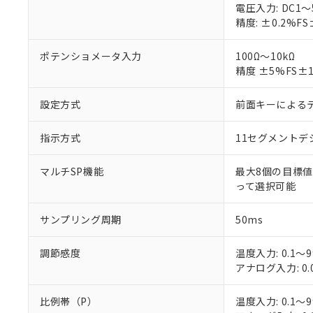
○
一定数以
DBP(フタル酸ジブチル) :
電圧入力: DC1～
い。
当社は貴社製
DEHP(フタル酸ビス(2-エ
精度: ±0.2%
正式な納期状
置等に一切使
当社販売員に
※2 対応予定月
△
一定数に
当社は、貴社
オムロン制御
また当社は、
ポテンショメータ入力
100Ω～10kΩ
※2 環境保護使
在庫状況およ
部品在庫の切り替
たしません。
精度 ±5%FS
－
在庫なし
す。
「ｅ」：有害物質
機器販売
マイパーツ機
「10」：通常の
設定方式
前面キーによる
ている必要が
味します。
空
受注生産
お客様が当ウ
※3 非含有証明
「－」：未確認で
白
指示方式
11セグメント
が、当社の製
さい。
下記の非含有証明
※当社の共同
マルチSP機能
最大8個の目標値
いる法人を指
って選択可能
EU RoHS指令（
51物質の非含有証
※本証明書は発行
サンプリング周期
50ms
また、RoHS指
混在することから
調節感度
温度入力: 0.1～9
既に当社にて対応
アナログ入力: 0.
り割愛しておりま
比例帯（P）
温度入力: 0.1～9