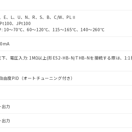
T、E、L、U、N、R、S、B、C/W、PLⅡ
t100、JPt100
10～70℃、60～120℃、115～165℃、140～260℃
0mA
Ω以下、電圧入力: 1MΩ以上(形ES2-HB-N/THB-Nを接続する際は、1:
は2自由度PID（オートチューニング付き）
ー出力
ー出力