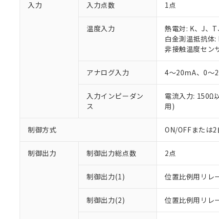
入力
入力点数
1点
温度入力
熱電対: K、J、
白金測温抵抗体: P
非接触温度センサ: 
アナログ入力
4～20mA、0～2
入力インピーダン
電流入力: 150
ス
用)
制御方式
ON/OFFまた
制御出力
制御出力総点数
2点
制御出力(1)
位置比例用リレ
制御出力(2)
位置比例用リレ