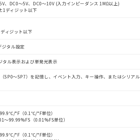
上の在庫あり
 1000ppm、 DIBP(フタル酸ジイソブチル) : 1000ppm、 BBP(フタル酸ブチルベンジル) :
5V、DC0～5V、DC0～10V (入力インピーダンス 1MΩ以上)
品を、核兵器、ミサイル、化学兵器、生物兵器またはその他武器並
チルヘキシル)) : 1000ppm
FS±1ディジット以下
況および標準価格はお客様のお取引先、またはお客様担当のオムロ
用いたしません。
ご相談ください。
は満たないが在庫あり
製品を第三者に販売する場合は、上記1、2および3の内容を当該第
機器販売店や当社販売拠点は「
販売ネットワーク
」をご確認くだ
販売先および販売に係わる関係者が違法に輸出するおそれがある場
用期限
び標準価格結果を当社の事前の承諾なく第三者に漏洩または開示し
え状況などにより、予定月が前後することがあります。
±1ディジット以下
(最新の在庫状況については、お客様のお取引先、またはお客様担当
（10物質）のすべてが基準値以下であることを示します。
店・当社販売員にご確認ください)
能（部品リスト作成サービス）をご利用いただくには、I-Webメン
使用状況下において有害物質が外部に漏えいし、環境に深刻な影響を
デジタル設定
あります。
機種、また在庫状況の情報を公開していない機種
ェブサイト上で当社にご登録された部品リストについて、当社およ
書ダウンロード
す。当社販売部門へお問い合わせください。
デジタル表示および単発光表示
品・サービスに関するお客様との取引・商談に必要な範囲で利用す
合意する
キャンセル
書をダウンロードすることができます。
利用者とは、
"個人情報の共同利用に関して"
の「1.共同利用者の
（SP0～SP7）を記憶し、イベント入力、キー操作、またはシリア
します。
10物質）の非含有証明書
明書（当社基準）
日時点で非含有を証明するもので、過去に遡って非含有を証明するも
令のフタル酸エステル類４物質の対応では、対応完了までの期間は出
備考欄に対応日を記載しておりました。
99.9℃/°F（0.1℃/°F単位）
品への在庫切替を完了していることから、特段のことがない限り、20
01～99.99%FS（0.01%FS単位）
す。
99.9℃/°F（0.1℃/°F単位）