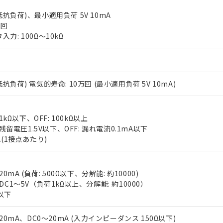
5A(抵抗負荷)、最小適用負荷 5V 10mA
万回
力: 100Ω～10kΩ
A(抵抗負荷) 電気的寿命: 10万回 (最小適用負荷 5V 10mA)
 RoHS指令（10物質）の非含有に対応した製品が提供可能な商品です
oHS指令（10物質）の非含有に対応した製品に切り替える予定のある
 RoHS指令（10物質）の非含有に非対応の商品で、対応品を出す予
1kΩ以下、OFF: 100kΩ以上
 RoHS指令（10物質）の非含有の対応状況を調査中または確認中の
 残留電圧1.5V以下、OFF: 漏れ電流0.1mA以下
ンス料など無形物で、有害物質有無と関係のない商品です。
A(1接点あたり)
○×表
より、非含有部品としていたものが、含有品と判明した場合などやむ
みいただき、同意のうえご利用ください。
材料含有率が中国RoHSの基準値以下であることを示します。
0mA (負荷: 500Ω以下、分解能: 約10000)
材料含有率が中国RoHSの基準値を超えていることを示します。
、当社制御機器事業取扱商品の当社在庫状況および標準価格(税抜)
ら貴社製品のうち、外国為替および外国貿易法に定める商品（以下｢
質）：
DC1～5V（負荷1kΩ以上、分解能: 約10000）
す。当社販売部門へお問い合わせください。
 水銀(Hg) 1000ppm以下、 カドミウム(Cd) 100ppm以下、
たは国外への提供する場合は、日本国政府の輸出許可(または役務取
000ppm以下、ポリ臭化ビフェニル類(PBB) 1000ppm以下、ポリ臭化ジフェニルエーテル類(P
S以下
事業取扱商品の中には、本サービスの対象外となる商品もあること
手続きをとります。
キシル) (DEHP)(別名：DOP) 1000ppm以下、フタル酸ブチルベンジル（BBP） 100
(GB/T26572)：
以下、フタル酸ジイソブチル (DIBP) 1000ppm以下
び標準価格照会結果は、記載している更新日時点での社内データに
物を破棄する場合は、完全に破砕するなど、違法に輸出されないよ
(水銀) : 1000ppm、 Cd(カドミウム) : 100ppm、
業用監視および制御機器に対する適用除外項目は除く。
20mA、DC0～20mA (入力インピーダンス 150Ω以下)
覧された時点での実際の在庫および標準価格とは異なる場合がある
1000ppm、 PBBs(ポリ臭化ビフェニル類) : 1000ppm、 PBDEs(ポリ臭化ジフェニルエーテル類
物質については閾値を超える意図的な使用がないことを確認しています。