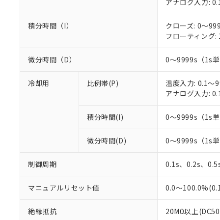
アナログ入力: 0.
積分時間（I）
クローズ: 0～99
フローティング: 1
微分時間（D）
0～9999s（1s単
冷却用
比例帯(P)
温度入力: 0.1～9
アナログ入力: 0.
積分時間(I)
0～9999s（1s単
微分時間(D)
0～9999s（1s単
制御周期
0.1s、0.2s、0.
マニュアルリセット値
0.0～100.0%(0
絶縁抵抗
20MΩ以上(DC5