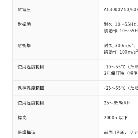
耐電圧
AC3000V 50/
耐振動
耐久: 10～55Hz 
誤動作: 10～55H
2
耐衝撃
耐久: 300m/s
、
2
誤動作: 100m/s
使用温度範囲
-10～55℃（
3年保証時（標準
保存温度範囲
-25～65℃（
使用湿度範囲
25～85%RH
標高
2000m以下
保護構造
前面: IP66、リア