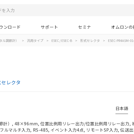
ウンロード
サポート
セミナ
オムロンの
タル調節計）
>
汎用タイプ
>
E5EC / E5EC-B
>
形式セレクタ
>
E5EC-PR4ASM-01
形式セレクタ
日本語
）, 48×96mm, 位置比例用リレー出力/位置比例用リレー出力, 補
, フルマルチ入力, RS-485, イベント入力4点, リモートSP入力, 伝送