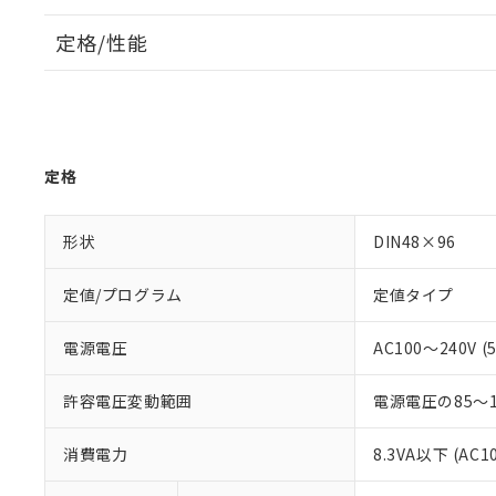
定格/性能
定格
形状
DIN48×96
定値/プログラム
定値タイプ
電源電圧
AC100～240V (5
許容電圧変動範囲
電源電圧の85～1
消費電力
8.3VA以下 (AC1