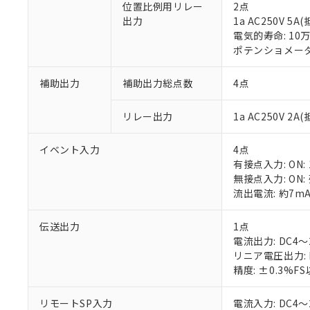
位置比例用リレー
2点
出力
1a AC250V 
電気的寿命: 10
ポテンショメータ入
補助出力
補助出力総点数
4点
※1 対応状況
リレー出力
1a AC250V 2
対応済み：EU
対応予定：EU R
イベント入力
4点
対応予定なし：EU
有接点入力: ON: 
調査・確認中：EU
ご利用条件
無接点入力: ON:
非該当品：ライセ
流出電流: 約7m
※1 中国RoHS
仕入先様の事情に
があります。
以下の条件をお読
伝送出力
1点
「○」：最大均質
電流出力: DC4～2
「×」：最大均質
本サービスは
当社は、これ
*EU RoHS指令（10物
リニア電圧出力: 
「－」：未確認で
鉛(Pb) 1000ppm以下、
くものです。
う）を輸出ま
記
説明
六価クロム(Cr(Ⅵ)) 1
精度: ±0.3%F
当社制御機器
などの必要な
フタル酸ビス(2-エチルヘ
号
*中国RoHS10物質の基準値 
ル（DBP） 1000ppm
在庫状況およ
当社は規制貨
Pb(鉛) :1000ppm、 Hg
但し、RoHS指令で産
リモートSP入力
電流入力: DC4～
のであり、閲
ます。
Cr(Ⅵ)(六価クロム) : 
フタル酸エステル類の４