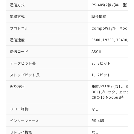
通信方式
していることから、特段のことがない限
RS-485(2線式半二重)
り、2022年1月12日より割愛しておりま
同期方式
調歩同期
す。
プロトコル
CompoWay/F、Modbus
通信速度
9600, 19200, 38400, 5
伝送コード
ASCⅡ
データビット長
7、8ビット
ストップビット長
1、2ビット
誤り検出
垂直パリティ(なし、偶数
BCC(ブロックチェックキャ
CRC-16 Modbus時
フロー制御
なし
インターフェース
RS-485
リトライ機能
なし