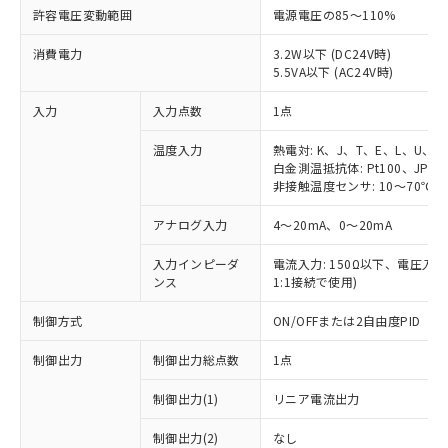
許容電圧変動範囲
電源電圧の85～110%
消費電力
3.2W以下 (DC24V時)
5.5VA以下 (AC24V時)
入力
入力点数
1点
温度入力
熱電対: K、J、T、E、L、U、N
白金測温抵抗体: Pt100、JPt10
非接触温度センサ: 10～70℃、6
アナログ入力
4～20mA、0～20mA
入力インピーダ
電流入力: 150Ω以下、電圧入力:
ンス
1:1接続で使用)
制御方式
ON/OFFまたは2自由度PID
制御出力
制御出力総点数
1点
制御出力(1)
リニア電流出力
制御出力(2)
なし