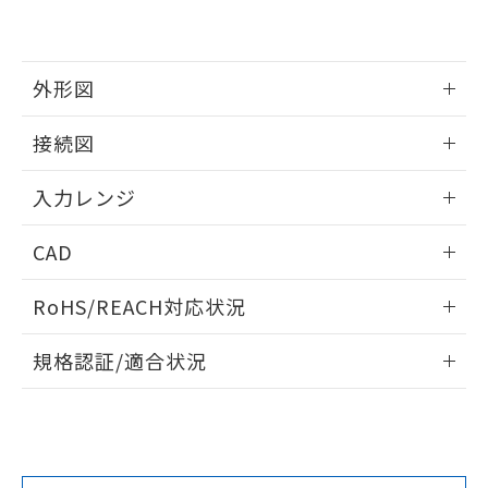
外形図
情報更新：2025/11/04
接続図
情報更新：2025/11/04
入力レンジ
情報更新：2025/11/04
CAD
ログイン/会員登録いただくと、CADデータをダウンロー
RoHS/REACH対応状況
ドすることができます。
情報更新：2026/7/29
規格認証/適合状況
ログイン/会員登録
EU RoHS
注意事項・凡例
UL認証
CSA認証
CEマーキング
Yes
Yes
Yes
対応状況
対応予定月
※1
※2
ダウンロードデータをご利用いただく前に、以下を必ずお読