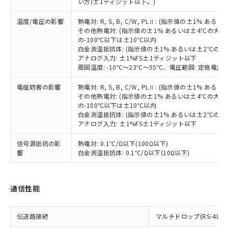
※2 対応予定月
「ｅ」：有害物質（10物質）のすべてが基
い方)±1ディジット以下。)
場合は、上記1、2および3の内容を当
認ください)
事前の承諾なく第三者に漏洩または開
準値以下であることを示します。
該第三者に通知します。また当社は、
示しないようお願いします。
温度/電圧の影響
熱電対: R, S, B, C/W, PLⅡ: (指示値の±1%
部品在庫の切り替え状況などにより、予定
「10」：通常の使用状況下において有害物
販売先および販売に係わる関係者が違
マイパーツ機能（部品リスト作成サー
空
受注生産機種、また在庫状況の
その他熱電対: (指示値の±1% あるいは±4℃の大
月が前後することがあります。
質が外部に漏えいし、環境に深刻な影響を
法に輸出するおそれがある場合は、取
ビス）をご利用いただくには、I-Web
白
情報を公開していない機種
の-100℃以下は±10℃以内
及ぼさない年数を意味します。
り引きをいたしません。
メンバーズにご登録されている必要が
白金測温抵抗体: (指示値の±1% あるいは±2℃の
「－」：未確認です。当社販売部門へお問
アナログ入力: ±1%FS±1ディジット以下
あります。
い合わせください。
周囲温度: -10℃～23℃～55℃、電圧範囲: 定格電圧の
お客様が当ウェブサイト上で当社にご
※3 非含有証明書ダウンロード
登録された部品リストについて、当社
電磁妨害の影響
熱電対: R, S, B, C/W, PLⅡ: (指示値の±1%
および当社の共同利用者が、当社の製
その他熱電対: (指示値の±1% あるいは±4℃の大
下記の非含有証明書をダウンロードするこ
品・サービスに関するお客様との取
の-100℃以下は±10℃以内
とができます。
合意する
キャンセル
引・商談に必要な範囲で利用すること
白金測温抵抗体: (指示値の±1% あるいは±2℃の
をご了承ください。
アナログ入力: ±1%FS±1ディジット以下
EU RoHS指令（10物質）の非含有証明書
※当社の共同利用者とは、
"個人情報
51物質の非含有証明書（当社基準）
信号源抵抗の影
熱電対: 0.1℃/Ω以下(100Ω以下)
の共同利用に関して"
の「1.共同利
※本証明書は発行日時点で非含有を証明す
響
白金測温抵抗体: 0.1℃/Ω以下(10Ω以下)
用者の範囲」に記載されている法人を
るもので、過去に遡って非含有を証明する
指します。
ものではありません。
また、RoHS指令のフタル酸エステル類４
通信性能
物質の対応では、対応完了までの期間は出
荷製品に未対応品が混在することから備考
欄に対応日を記載しておりました。
伝送路接続
マルチドロップ(RS-485)
既に当社にて対応品への在庫切替を完了