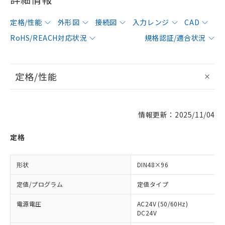
定格/性能
外形図
接続図
入力レンジ
CAD
RoHS/REACH対応状況
規格認証/適合状況
定格/性能
情報更新：2025/11/04
定格
形状
DIN48×96
定値/プログラム
定値タイプ
電源電圧
AC24V (50/60Hz)
DC24V