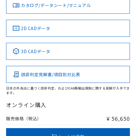
みください。
カタログ/データシート/マニュアル
対応済み
ソフトウェアの使用条件
LR型式承認
DNV型式承認
BV型式承認
KR型式承
（イギリス
（ノルウェー
（フランス
（韓国
船舶規格）
船舶規格）
船舶規格）
船舶規格
中国 RoHS
注意事項・凡例
2D CADデータ
No
No
No
No
中国 RoHS表
※1 ※2
3D CADデータ
この製品の規格認証/適合状況ページへ
Pb
Hg
Cd
Cr(VI)
その他の認証はこちらのページからご検索ください
該非判定見解書/項目別対比表
X
O
O
O
日本の外為法に基づく該非判定、およびEAR再輸出規制に関する見解が入手でき
ます。
"対応済み"や非含有の記載がされた商品であっても、流通
在庫等で未対応品が混在する可能性があります。
オンライン購入
非含有品が必要な際は、弊社営業部門もしくは販売店へお
問い合わせください。
¥ 56,650
販売価格（税込）
この製品のRoHS/REACH対応状況ページへ