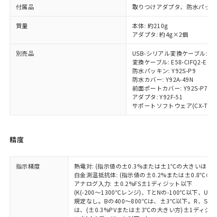
調査・確認中：EU RoHS指令（10物質）の
付属品
取りつけアダプタ、防水パッキ
本サービスは、当社制御機器事業取扱
※1 中国RoHS○×表
非含有の対応状況を調査中または確認中の
商品の当社在庫状況および標準価格
商品です。
質量
本体: 約210g
(税抜)を提供させていただくもので
「○」：最大均質材料含有率が中国RoHSの
非該当品：ライセンス料など無形物で、有
アダプタ: 約4g×2個
す。
基準値以下であることを示します。
害物質有無と関係のない商品です。
当社制御機器事業取扱商品の中には、
「×」：最大均質材料含有率が中国RoHSの
別売品
USB-シリアル変換ケーブル: E58
仕入先様の事情により、非含有部品として
本サービスの対象外となる商品もある
変換ケーブル: E58-CIFQ2-E
基準値を超えていることを示します。
いたものが、含有品と判明した場合などや
当社は、これら貴社製品のうち、外国
ことをご了承ください。
防水パッキン: Y92S-P9
「－」：未確認です。当社販売部門へお問
むを得ず変更することがあります。
為替および外国貿易法に定める商品
在庫状況および標準価格照会結果は、
防水カバー: Y92A-49N
い合わせください。
（以下｢規制貨物等」という）を輸出
前面ポートカバー: Y92S-P7
記載している更新日時点での社内デー
*EU RoHS指令（10物質）：
または国外への提供する場合は、日本
アダプタ: Y92F-51
記
タに基づき作成されるものであり、閲
説明
鉛(Pb) 1000ppm以下、 水銀(Hg) 1000ppm以下、 カド
*中国RoHS10物質の基準値 (GB/T26572)：
サポートソフトウェア(CX-Thermo)
国政府の輸出許可(または役務取引許
号
覧された時点での実際の在庫および標
ミウム(Cd) 100ppm以下、
Pb(鉛) :1000ppm、 Hg(水銀) : 1000ppm、 Cd(カドミウ
可)を取得するなどの必要な手続きを
六価クロム(Cr(Ⅵ)) 1000ppm以下、ポリ臭化ビフェニル
ム) : 100ppm、
準価格とは異なる場合があることをご
類(PBB) 1000ppm以下、ポリ臭化ジフェニルエーテル類
Cr(Ⅵ)(六価クロム) : 1000ppm、 PBBs(ポリ臭化ビフェ
とります。
了承ください。
(PBDE) 1000ppm以下、フタル酸ビス(2-エチルヘキシ
○
一定数以上の在庫あり
ニル類) : 1000ppm、 PBDEs(ポリ臭化ジフェニルエーテ
当社は規制貨物を破棄する場合は、完
精度
ル) (DEHP)(別名：DOP) 1000ppm以下、フタル酸ブチ
正式な納期状況および標準価格はお客
ル類) : 1000ppm、
ルベンジル（BBP） 1000ppm以下、フタル酸ジブチル
全に破砕するなど、違法に輸出されな
DBP(フタル酸ジブチル) : 1000ppm、 DIBP(フタル酸ジ
様のお取引先、またはお客様担当のオ
（DBP） 1000ppm以下、フタル酸ジイソブチル
イソブチル) : 1000ppm、 BBP(フタル酸ブチルベンジ
△
一定数には満たないが在庫あり
いよう必要な手段を講じます。
ムロン制御機器販売店・当社販売員に
(DIBP) 1000ppm以下
ル) : 1000ppm、
指示精度
熱電対: (指示値の±0.3%または±1℃の大きいほう
当社は貴社製品を、核兵器、ミサイ
但し、RoHS指令で産業用監視および制御機器に対する
DEHP(フタル酸ビス(2-エチルヘキシル)) : 1000ppm
ご相談ください。
白金測温抵抗体: (指示値の±0.2%または±0.8℃
適用除外項目は除く。
ル、化学兵器、生物兵器またはその他
－
在庫なし(最新の在庫状況につ
オムロン制御機器販売店や当社販売拠
フタル酸エステル類の４物質については閾値を超える意
アナログ入力: ±0.2%FS±1ディジット以下
武器並びにこれらの製造装置等に一切
いては、お客様のお取引先、ま
図的な使用がないことを確認しています。
点は「
販売ネットワーク
」をご確認
(K(-200～1300℃レンジ)、TとNの-100℃以下、
※2 環境保護使用期限
使用いたしません。
たはお客様担当のオムロン制御
規定なし。Bの400～800℃は、±3℃以下。R、S の
ください。
当社は、貴社製品を第三者に販売する
は、(±0.3%PVまたは±3℃の大きい方)±1ディジッ
機器販売店・当社販売員にご確
在庫状況および標準価格結果を当社の