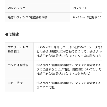
通信バッファ
217バイト
通信レスポンス/送信待ち時間
0～99ms（初期値 20ms
通信機能
プログラムレス
PLCのメモリを介して、形E5□Cのパラメータを読
通信機能
との通信は形E5□Cが自動で行うので、通信プログ
接続可能台数: 最大32台（FXシリーズは最大16台）
コンポ通信機能
接続された温度調節器間で、マスタに設定された温度調
ブに伝送することが可能。目標値については、勾配
接続可能台数: 最大32台（マスタを含む）
コピー機能
接続された温度調節器間で、マスタに設定された温
ることが可能。