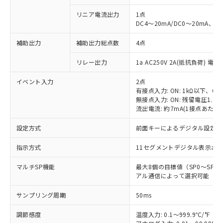
リニア電流出力
1点
DC4～20mA/DC0～20mA、負
補助出力
補助出力総点数
4点
リレー出力
1a AC250V 2A(抵抗負荷) 電
イベント入力
2点
有接点入力: ON: 1kΩ以下、OFF
無接点入力: ON: 残留電圧1.5V
流出電流: 約7mA(1接点あたり)
設定方式
前面キーによるデジタル設定
指示方式
11セグメントデジタル表示お
マルチSP機能
最大8個の目標値（SP0～SP
アル通信によって選択可能
サンプリング周期
50ms
調節感度
温度入力: 0.1～999.9℃/°F（0