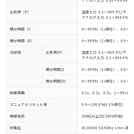
アナログ入力: 0.01～99.99%F
比例帯（P）
温度入力: 0.1～999.9℃/°F（0
アナログ入力: 0.1～999.9%F
積分時間（I）
0～9999s（1s単位）、0.0～99
微分時間（D）
0～9999s（1s単位）、0.0～99
冷却用
比例帯(P)
温度入力: 0.1～999.9℃/°F（0
アナログ入力: 0.1～999.9%F
積分時間(I)
0～9999s（1s単位）、0.0～99
微分時間(D)
0～9999s（1s単位）、0.0～99
制御周期
0.1s、0.2s、0.5s、1～99s (1
マニュアルリセット値
0.0～100.0%(0.1%単位)
絶縁抵抗
20MΩ以上(DC500V印加)
耐電圧
AC3000V 50/60Hz 1min 