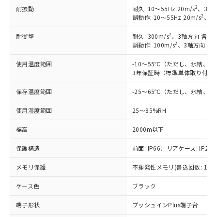
2
耐振動
耐久: 10～55Hz 20m/s
、3軸方
2
誤動作: 10～55Hz 20m/s
、3軸
2
耐衝撃
耐久: 300m/s
、3軸方向 各3回
2
誤動作: 100m/s
、3軸方向 各
使用温度範囲
-10～55℃（ただし、氷結、
3年保証時（標準単体取り付け）
保存温度範囲
-25～65℃（ただし、氷結、
※1 対応状況
使用湿度範囲
25～85%RH
対応済み：EU RoHS指令（10物質）の
標高
2000m以下
非含有に対応した製品が提供可能な商品で
保護構造
前面: IP66、リアケース: IP20、
す。
対応予定：EU RoHS指令（10物質）の非含
ご利用条件
メモリ保護
不揮発性メモリ(書込回数: 100
有に対応した製品に切り替える予定のある
商品です。
ケース色
ブラック
対応予定なし：EU RoHS指令（10物質）の
以下の条件をお読みいただき、同意のうえ
非含有に非対応の商品で、対応品を出す予
端子形状
プッシュインPlus端子台
ご利用ください。
定はありません。