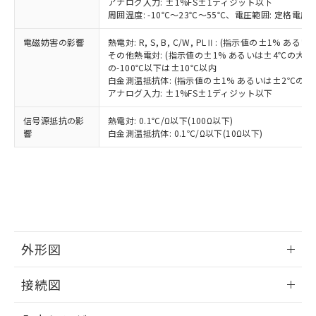
アナログ入力: ±1%FS±1ディジット以下
周囲温度: -10℃～23℃～55℃、電圧範囲: 定格電圧の
電磁妨害の影響
熱電対: R, S, B, C/W, PLⅡ: (指示値の±1%
その他熱電対: (指示値の±1% あるいは±4℃の大
の-100℃以下は±10℃以内
白金測温抵抗体: (指示値の±1% あるいは±2℃の
アナログ入力: ±1%FS±1ディジット以下
信号源抵抗の影
熱電対: 0.1℃/Ω以下(100Ω以下)
響
白金測温抵抗体: 0.1℃/Ω以下(10Ω以下)
外形図
情報更新：2025/11/04
接続図
情報更新：2025/11/04