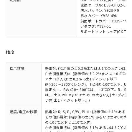
り引きをいたしません。
メンバーズにご登録されている必要が
変換ケーブル: E58-CIFQ2-E
「－」：未確認です。当社販売部門へお問
あります。
防水パッキン: Y92S-P9
い合わせください。
お客様が当ウェブサイト上で当社にご
防水カバー: Y92A-49N
※3 非含有証明書ダウンロード
登録された部品リストについて、当社
前面ポートカバー: Y92S-P7
アダプタ: Y92F-51
および当社の共同利用者が、当社の製
下記の非含有証明書をダウンロードするこ
サポートソフトウェア(CX-Thermo)
品・サービスに関するお客様との取
とができます。
合意する
キャンセル
引・商談に必要な範囲で利用すること
をご了承ください。
EU RoHS指令（10物質）の非含有証明書
※当社の共同利用者とは、
"個人情報
精度
51物質の非含有証明書（当社基準）
の共同利用に関して"
の「1.共同利
※本証明書は発行日時点で非含有を証明す
用者の範囲」に記載されている法人を
るもので、過去に遡って非含有を証明する
指示精度
熱電対: (指示値の±0.3%または±1℃の大きいほう
指します。
ものではありません。
白金測温抵抗体: (指示値の±0.2%または±0.8℃
アナログ入力: ±0.2%FS±1ディジット以下
また、RoHS指令のフタル酸エステル類４
(K(-200～1300℃レンジ)、TとNの-100℃以下、
物質の対応では、対応完了までの期間は出
規定なし。Bの400～800℃は、±3℃以下。R、S の
荷製品に未対応品が混在することから備考
は、(±0.3%PVまたは±3℃の大きい方)±1ディジッ
欄に対応日を記載しておりました。
い方)±1ディジット以下。)
既に当社にて対応品への在庫切替を完了
していることから、特段のことがない限
温度/電圧の影響
熱電対: R, S, B, C/W, PLⅡ: (指示値の±1%
り、2022年1月12日より割愛しておりま
その他熱電対: (指示値の±1% あるいは±4℃の大
の-100℃以下は±10℃以内
す。
白金測温抵抗体: (指示値の±1% あるいは±2℃の