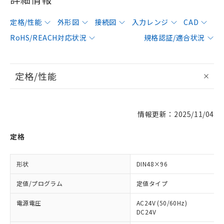
定格/性能
外形図
接続図
入力レンジ
CAD
RoHS/REACH対応状況
規格認証/適合状況
定格/性能
情報更新：2025/11/04
定格
形状
DIN48×96
定値/プログラム
定値タイプ
電源電圧
AC24V (50/60Hz)
DC24V