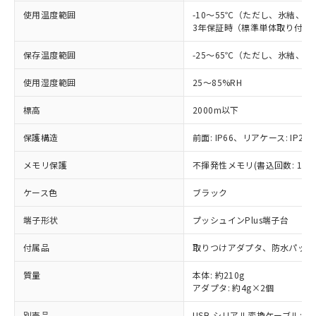
基準値以下であることを示します。
害物質有無と関係のない商品です。
当社制御機器事業取扱商品の中には、
使用温度範囲
「×」：最大均質材料含有率が中国RoHSの
-10～55℃（ただし、氷結、
仕入先様の事情により、非含有部品として
本サービスの対象外となる商品もある
3年保証時（標準単体取り付け）
基準値を超えていることを示します。
いたものが、含有品と判明した場合などや
当社は、これら貴社製品のうち、外国
ことをご了承ください。
「－」：未確認です。当社販売部門へお問
むを得ず変更することがあります。
為替および外国貿易法に定める商品
在庫状況および標準価格照会結果は、
保存温度範囲
-25～65℃（ただし、氷結、
い合わせください。
（以下｢規制貨物等」という）を輸出
記載している更新日時点での社内デー
*EU RoHS指令（10物質）：
または国外への提供する場合は、日本
使用湿度範囲
25～85%RH
記
タに基づき作成されるものであり、閲
説明
鉛(Pb) 1000ppm以下、 水銀(Hg) 1000ppm以下、 カド
*中国RoHS10物質の基準値 (GB/T26572)：
国政府の輸出許可(または役務取引許
号
覧された時点での実際の在庫および標
ミウム(Cd) 100ppm以下、
Pb(鉛) :1000ppm、 Hg(水銀) : 1000ppm、 Cd(カドミウ
可)を取得するなどの必要な手続きを
六価クロム(Cr(Ⅵ)) 1000ppm以下、ポリ臭化ビフェニル
標高
2000m以下
ム) : 100ppm、
準価格とは異なる場合があることをご
類(PBB) 1000ppm以下、ポリ臭化ジフェニルエーテル類
Cr(Ⅵ)(六価クロム) : 1000ppm、 PBBs(ポリ臭化ビフェ
とります。
了承ください。
(PBDE) 1000ppm以下、フタル酸ビス(2-エチルヘキシ
○
一定数以上の在庫あり
ニル類) : 1000ppm、 PBDEs(ポリ臭化ジフェニルエーテ
保護構造
前面: IP66、リアケース: IP20、
当社は規制貨物を破棄する場合は、完
ル) (DEHP)(別名：DOP) 1000ppm以下、フタル酸ブチ
正式な納期状況および標準価格はお客
ル類) : 1000ppm、
ルベンジル（BBP） 1000ppm以下、フタル酸ジブチル
全に破砕するなど、違法に輸出されな
DBP(フタル酸ジブチル) : 1000ppm、 DIBP(フタル酸ジ
様のお取引先、またはお客様担当のオ
（DBP） 1000ppm以下、フタル酸ジイソブチル
イソブチル) : 1000ppm、 BBP(フタル酸ブチルベンジ
メモリ保護
不揮発性メモリ(書込回数: 100
△
一定数には満たないが在庫あり
いよう必要な手段を講じます。
ムロン制御機器販売店・当社販売員に
(DIBP) 1000ppm以下
ル) : 1000ppm、
当社は貴社製品を、核兵器、ミサイ
但し、RoHS指令で産業用監視および制御機器に対する
DEHP(フタル酸ビス(2-エチルヘキシル)) : 1000ppm
ご相談ください。
ケース色
ブラック
適用除外項目は除く。
ル、化学兵器、生物兵器またはその他
－
在庫なし(最新の在庫状況につ
オムロン制御機器販売店や当社販売拠
フタル酸エステル類の４物質については閾値を超える意
武器並びにこれらの製造装置等に一切
いては、お客様のお取引先、ま
図的な使用がないことを確認しています。
点は「
販売ネットワーク
」をご確認
端子形状
プッシュインPlus端子台
※2 環境保護使用期限
使用いたしません。
たはお客様担当のオムロン制御
ください。
当社は、貴社製品を第三者に販売する
機器販売店・当社販売員にご確
在庫状況および標準価格結果を当社の
付属品
取りつけアダプタ、防水パッキ
※2 対応予定月
「ｅ」：有害物質（10物質）のすべてが基
場合は、上記1、2および3の内容を当
認ください)
事前の承諾なく第三者に漏洩または開
準値以下であることを示します。
該第三者に通知します。また当社は、
質量
本体: 約210g
示しないようお願いします。
部品在庫の切り替え状況などにより、予定
「10」：通常の使用状況下において有害物
販売先および販売に係わる関係者が違
アダプタ: 約4g×2個
マイパーツ機能（部品リスト作成サー
空
受注生産機種、また在庫状況の
月が前後することがあります。
質が外部に漏えいし、環境に深刻な影響を
法に輸出するおそれがある場合は、取
ビス）をご利用いただくには、I-Web
白
情報を公開していない機種
及ぼさない年数を意味します。
別売品
USB-シリアル変換ケーブル: E58