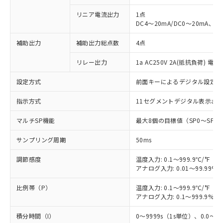
リニア電流出力
1点
DC4～20mA/DC0～20mA、負
補助出力
補助出力総点数
4点
リレー出力
1a AC250V 2A(抵抗負荷) 電
設定方式
前面キーによるデジタル設定
指示方式
11セグメントデジタル表示お
マルチSP機能
最大8個の目標値（SP0～SP
サンプリング周期
50ms
調節感度
温度入力: 0.1～999.9℃/°F（0
アナログ入力: 0.01～99.99%F
比例帯（P）
温度入力: 0.1～999.9℃/°F（0
アナログ入力: 0.1～999.9%F
積分時間（I）
0～9999s（1s単位）、0.0～99