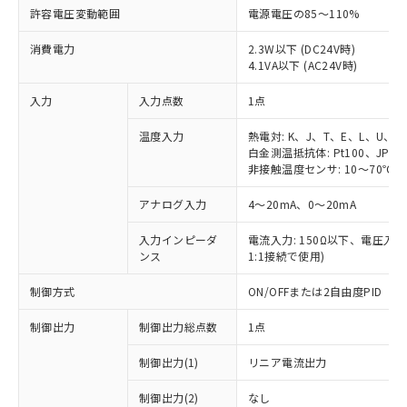
許容電圧変動範囲
電源電圧の85～110%
消費電力
2.3W以下 (DC24V時)
4.1VA以下 (AC24V時)
入力
入力点数
1点
温度入力
熱電対: K、J、T、E、L、U、N
白金測温抵抗体: Pt100、JPt10
非接触温度センサ: 10～70℃、6
アナログ入力
4～20mA、0～20mA
入力インピーダ
電流入力: 150Ω以下、電圧入力:
ンス
1:1接続で使用)
制御方式
ON/OFFまたは2自由度PID
制御出力
制御出力総点数
1点
制御出力(1)
リニア電流出力
制御出力(2)
なし