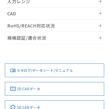
入力レンジ
情報更新：2025/11/04
CAD
ログイン/会員登録いただくと、CADデータをダウンロー
RoHS/REACH対応状況
ドすることができます。
情報更新：2026/7/29
規格認証/適合状況
ログイン/会員登録
EU RoHS
注意事項・凡例
UL認証
CSA認証
CEマーキング
Yes
Yes
Yes
対応状況
対応予定月
※1
※2
ダウンロードデータをご利用いただく前に、以下を必ずお読
みください。
カタログ/データシート/マニュアル
対応済み
ソフトウェアの使用条件
LR型式承認
DNV型式承認
BV型式承認
KR型式承
（イギリス
（ノルウェー
（フランス
（韓国
船舶規格）
船舶規格）
船舶規格）
船舶規格
中国 RoHS
注意事項・凡例
2D CADデータ
No
No
No
No
中国 RoHS表
※1 ※2
3D CADデータ