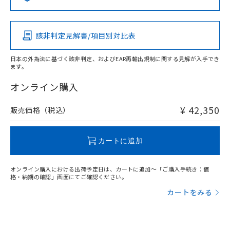
この製品の規格認証/適合状況ページへ
Pb
Hg
Cd
Cr(VI)
その他の認証はこちらのページからご検索ください
該非判定見解書/項目別対比表
X
O
O
O
日本の外為法に基づく該非判定、およびEAR再輸出規制に関する見解が入手でき
ます。
"対応済み"や非含有の記載がされた商品であっても、流通
在庫等で未対応品が混在する可能性があります。
オンライン購入
非含有品が必要な際は、弊社営業部門もしくは販売店へお
問い合わせください。
¥ 42,350
販売価格（税込）
この製品のRoHS/REACH対応状況ページへ
カートに追加
オンライン購入における出荷予定日は、カートに追加～「ご購入手続き：価
格・納期の確認」画面にてご確認ください。
カートをみる