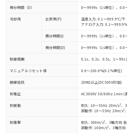
微分時間（D）
0～9999s（1s単位）、0.0～99
冷却用
比例帯(P)
温度入力: 0.1～999.9℃/°F（0
アナログ入力: 0.1～999.9%F
積分時間(I)
0～9999s（1s単位）、0.0～99
※1 対応状況
微分時間(D)
0～9999s（1s単位）、0.0～99
対応済み：EU RoHS指令（10物質）の
制御周期
非含有に対応した製品が提供可能な商品で
0.1s、0.2s、0.5s、1～99s (1
す。
マニュアルリセット値
0.0～100.0%(0.1%単位)
対応予定：EU RoHS指令（10物質）の非含
ご利用条件
有に対応した製品に切り替える予定のある
絶縁抵抗
20MΩ以上(DC500V印加)
商品です。
対応予定なし：EU RoHS指令（10物質）の
耐電圧
AC3000V 50/60Hz 1min 
以下の条件をお読みいただき、同意のうえ
非含有に非対応の商品で、対応品を出す予
ご利用ください。
定はありません。
2
耐振動
耐久: 10～55Hz 20m/s
、3軸方
調査・確認中：EU RoHS指令（10物質）の
2
誤動作: 10～55Hz 20m/s
、3軸
本サービスは、当社制御機器事業取扱
※1 中国RoHS○×表
非含有の対応状況を調査中または確認中の
商品の当社在庫状況および標準価格
商品です。
2
耐衝撃
耐久: 300m/s
、3軸方向 各3回
(税抜)を提供させていただくもので
「○」：最大均質材料含有率が中国RoHSの
2
非該当品：ライセンス料など無形物で、有
誤動作: 100m/s
、3軸方向 各
す。