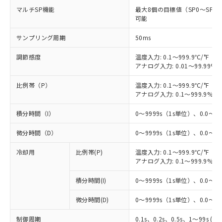
マルチSP機能
最大8個の目標値（SP0～SP
可能
サンプリング周期
50ms
調節感度
温度入力: 0.1～999.9℃/°F（0
アナログ入力: 0.01～99.99%F
比例帯（P）
温度入力: 0.1～999.9℃/°F（0
アナログ入力: 0.1～999.9%F
積分時間（I）
0～9999s（1s単位）、0.0～99
微分時間（D）
0～9999s（1s単位）、0.0～99
※1 対応状況
冷却用
比例帯(P)
温度入力: 0.1～999.9℃/°F（0
アナログ入力: 0.1～999.9%F
対応済み：EU RoHS指令（10物質）の
非含有に対応した製品が提供可能な商品で
積分時間(I)
0～9999s（1s単位）、0.0～99
す。
対応予定：EU RoHS指令（10物質）の非含
微分時間(D)
0～9999s（1s単位）、0.0～99
ご利用条件
有に対応した製品に切り替える予定のある
商品です。
制御周期
0.1s、0.2s、0.5s、1～99s (1