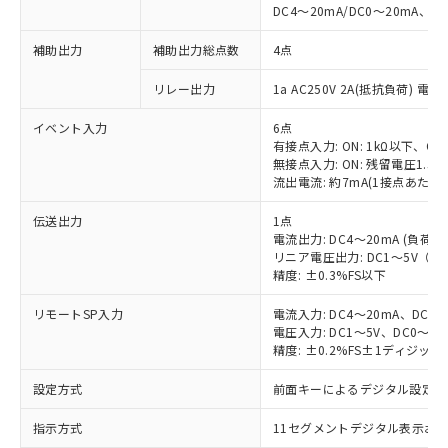
DC4～20mA/DC0～20mA、負
補助出力
補助出力総点数
4点
リレー出力
1a AC250V 2A(抵抗負荷) 電
イベント入力
6点
有接点入力: ON: 1kΩ以下、OFF
無接点入力: ON: 残留電圧1.5V
流出電流: 約7mA(1接点あたり)
伝送出力
1点
電流出力: DC4～20mA (負荷: 
リニア電圧出力: DC1～5V（負荷
精度: ±0.3%FS以下
リモートSP入力
電流入力: DC4～20mA、DC0
電圧入力: DC1～5V、DC0～5
精度: ±0.2%FS±1ディジッ
設定方式
前面キーによるデジタル設定
指示方式
11セグメントデジタル表示お