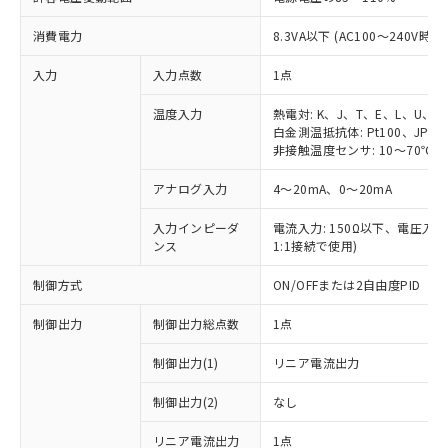
消費電力
8.3VA以下 (AC100～240V時)
入力
入力点数
1点
温度入力
熱電対: K、J、T、E、L、U、N
白金測温抵抗体: Pt100、JPt10
非接触温度センサ: 10～70℃、6
アナログ入力
4～20mA、0～20mA
入力インピーダ
電流入力: 150Ω以下、電圧入力:
ンス
1:1接続で使用)
制御方式
ON/OFFまたは2自由度PID
制御出力
制御出力総点数
1点
制御出力(1)
リニア電流出力
制御出力(2)
なし
リニア電流出力
1点