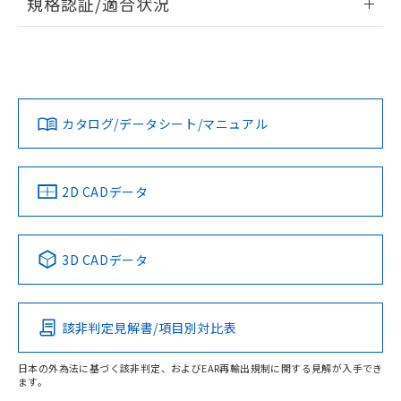
規格認証/適合状況
ログイン/会員登録
EU RoHS
注意事項・凡例
UL認証
CSA認証
CEマーキング
Yes
Yes
Yes
対応状況
対応予定月
※1
※2
ダウンロードデータをご利用いただく前に、以下を必ずお読
みください。
カタログ/データシート/マニュアル
対応済み
ソフトウェアの使用条件
LR型式承認
DNV型式承認
BV型式承認
KR型式承
（イギリス
（ノルウェー
（フランス
（韓国
船舶規格）
船舶規格）
船舶規格）
船舶規格
中国 RoHS
注意事項・凡例
2D CADデータ
Yes
No
No
No
中国 RoHS表
※1 ※2
3D CADデータ
この製品の規格認証/適合状況ページへ
Pb
Hg
Cd
Cr(VI)
その他の認証はこちらのページからご検索ください
該非判定見解書/項目別対比表
X
O
O
O
日本の外為法に基づく該非判定、およびEAR再輸出規制に関する見解が入手でき
ます。
"対応済み"や非含有の記載がされた商品であっても、流通