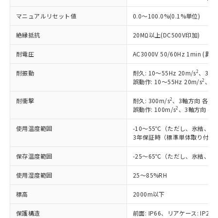
対応予定なし：EU RoHS指令（10物質）の
以下の条件をお読みいただき、同意のうえ
非含有に非対応の商品で、対応品を出す予
マニュアルリセット値
0.0～100.0%(0.1%単位)
ご利用ください。
定はありません。
調査・確認中：EU RoHS指令（10物質）の
絶縁抵抗
20MΩ以上(DC500V印加)
本サービスは、当社制御機器事業取扱
※1 中国RoHS○×表
非含有の対応状況を調査中または確認中の
商品の当社在庫状況および標準価格
商品です。
耐電圧
AC3000V 50/60Hz 1min 
(税抜)を提供させていただくもので
「○」：最大均質材料含有率が中国RoHSの
非該当品：ライセンス料など無形物で、有
す。
基準値以下であることを示します。
2
耐振動
耐久: 10～55Hz 20m/s
、3軸方
害物質有無と関係のない商品です。
当社制御機器事業取扱商品の中には、
2
誤動作: 10～55Hz 20m/s
、3軸
「×」：最大均質材料含有率が中国RoHSの
仕入先様の事情により、非含有部品として
本サービスの対象外となる商品もある
基準値を超えていることを示します。
いたものが、含有品と判明した場合などや
当社は、これら貴社製品のうち、外国
ことをご了承ください。
2
耐衝撃
耐久: 300m/s
、3軸方向 各3回
「－」：未確認です。当社販売部門へお問
むを得ず変更することがあります。
為替および外国貿易法に定める商品
2
在庫状況および標準価格照会結果は、
誤動作: 100m/s
、3軸方向 各
い合わせください。
（以下｢規制貨物等」という）を輸出
記載している更新日時点での社内デー
*EU RoHS指令（10物質）：
または国外への提供する場合は、日本
使用温度範囲
-10～55℃（ただし、氷結、
記
タに基づき作成されるものであり、閲
説明
鉛(Pb) 1000ppm以下、 水銀(Hg) 1000ppm以下、 カド
*中国RoHS10物質の基準値 (GB/T26572)：
国政府の輸出許可(または役務取引許
3年保証時（標準単体取り付け）
号
覧された時点での実際の在庫および標
ミウム(Cd) 100ppm以下、
Pb(鉛) :1000ppm、 Hg(水銀) : 1000ppm、 Cd(カドミウ
可)を取得するなどの必要な手続きを
六価クロム(Cr(Ⅵ)) 1000ppm以下、ポリ臭化ビフェニル
ム) : 100ppm、
準価格とは異なる場合があることをご
類(PBB) 1000ppm以下、ポリ臭化ジフェニルエーテル類
保存温度範囲
-25～65℃（ただし、氷結、
Cr(Ⅵ)(六価クロム) : 1000ppm、 PBBs(ポリ臭化ビフェ
とります。
了承ください。
(PBDE) 1000ppm以下、フタル酸ビス(2-エチルヘキシ
○
一定数以上の在庫あり
ニル類) : 1000ppm、 PBDEs(ポリ臭化ジフェニルエーテ
当社は規制貨物を破棄する場合は、完
ル) (DEHP)(別名：DOP) 1000ppm以下、フタル酸ブチ
正式な納期状況および標準価格はお客
ル類) : 1000ppm、
使用湿度範囲
25～85%RH
ルベンジル（BBP） 1000ppm以下、フタル酸ジブチル
全に破砕するなど、違法に輸出されな
DBP(フタル酸ジブチル) : 1000ppm、 DIBP(フタル酸ジ
様のお取引先、またはお客様担当のオ
（DBP） 1000ppm以下、フタル酸ジイソブチル
イソブチル) : 1000ppm、 BBP(フタル酸ブチルベンジ
△
一定数には満たないが在庫あり
いよう必要な手段を講じます。
ムロン制御機器販売店・当社販売員に
(DIBP) 1000ppm以下
ル) : 1000ppm、
標高
2000m以下
当社は貴社製品を、核兵器、ミサイ
但し、RoHS指令で産業用監視および制御機器に対する
DEHP(フタル酸ビス(2-エチルヘキシル)) : 1000ppm
ご相談ください。
適用除外項目は除く。
ル、化学兵器、生物兵器またはその他
－
在庫なし(最新の在庫状況につ
オムロン制御機器販売店や当社販売拠
保護構造
前面: IP66、リアケース: IP20、
フタル酸エステル類の４物質については閾値を超える意