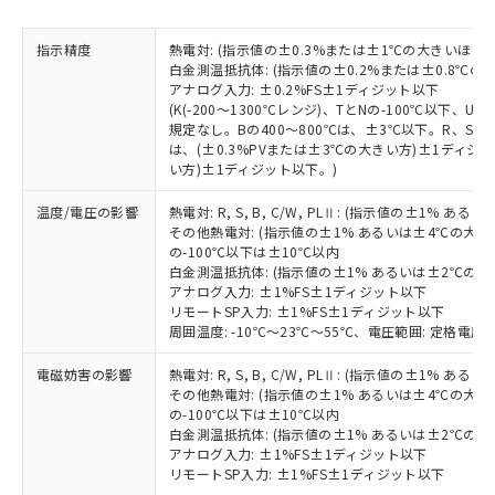
荷製品に未対応品が混在することから備考
欄に対応日を記載しておりました。
指示精度
熱電対: (指示値の±0.3%または±1℃の大きいほう
既に当社にて対応品への在庫切替を完了
白金測温抵抗体: (指示値の±0.2%または±0.8℃
していることから、特段のことがない限
アナログ入力: ±0.2%FS±1ディジット以下
り、2022年1月12日より割愛しておりま
(K(-200～1300℃レンジ)、TとNの-100℃以下、
規定なし。Bの400～800℃は、±3℃以下。R、S の
す。
は、(±0.3%PVまたは±3℃の大きい方)±1ディジッ
い方)±1ディジット以下。)
温度/電圧の影響
熱電対: R, S, B, C/W, PLⅡ: (指示値の±1%
その他熱電対: (指示値の±1% あるいは±4℃の大
の-100℃以下は±10℃以内
白金測温抵抗体: (指示値の±1% あるいは±2℃の
アナログ入力: ±1%FS±1ディジット以下
リモートSP入力: ±1%FS±1ディジット以下
周囲温度: -10℃～23℃～55℃、電圧範囲: 定格電圧の
電磁妨害の影響
熱電対: R, S, B, C/W, PLⅡ: (指示値の±1%
その他熱電対: (指示値の±1% あるいは±4℃の大
の-100℃以下は±10℃以内
白金測温抵抗体: (指示値の±1% あるいは±2℃の
アナログ入力: ±1%FS±1ディジット以下
リモートSP入力: ±1%FS±1ディジット以下