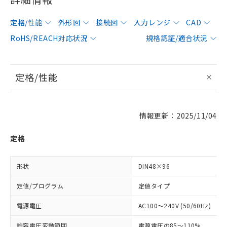
定格/性能
外形図
接続図
入力レンジ
CAD
RoHS/REACH対応状況
規格認証/適合状況
定格/性能
情報更新：2025/11/04
定格
形状
DIN48×96
定値/プログラム
定値タイプ
電源電圧
AC100～240V (50/60Hz)
許容電圧変動範囲
電源電圧の85～110%