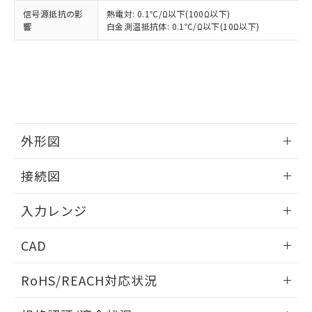
信号源抵抗の影
熱電対: 0.1℃/Ω以下(100Ω以下)
響
白金測温抵抗体: 0.1℃/Ω以下(10Ω以下)
外形図
情報更新：2025/11/04
接続図
情報更新：2025/11/04
入力レンジ
情報更新：2025/11/04
CAD
ログイン/会員登録いただくと、CADデータをダウンロー
RoHS/REACH対応状況
ドすることができます。
情報更新：2026/7/29