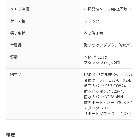
武器並びにこれらの製造装置等に一切
いては、お客様のお取引先、ま
図的な使用がないことを確認しています。
点は「
販売ネットワーク
」をご確認
※2 環境保護使用期限
使用いたしません。
たはお客様担当のオムロン制御
ください。
メモリ保護
不揮発性メモリ(書込回数: 100
当社は、貴社製品を第三者に販売する
機器販売店・当社販売員にご確
在庫状況および標準価格結果を当社の
※2 対応予定月
「ｅ」：有害物質（10物質）のすべてが基
場合は、上記1、2および3の内容を当
認ください)
ケース色
ブラック
事前の承諾なく第三者に漏洩または開
準値以下であることを示します。
該第三者に通知します。また当社は、
示しないようお願いします。
部品在庫の切り替え状況などにより、予定
「10」：通常の使用状況下において有害物
販売先および販売に係わる関係者が違
端子形状
ねじ端子台
マイパーツ機能（部品リスト作成サー
空
受注生産機種、また在庫状況の
月が前後することがあります。
質が外部に漏えいし、環境に深刻な影響を
法に輸出するおそれがある場合は、取
ビス）をご利用いただくには、I-Web
白
情報を公開していない機種
及ぼさない年数を意味します。
付属品
取りつけアダプタ、防水パッキ
り引きをいたしません。
メンバーズにご登録されている必要が
「－」：未確認です。当社販売部門へお問
あります。
質量
本体: 約210g
い合わせください。
お客様が当ウェブサイト上で当社にご
アダプタ: 約4g×2個
※3 非含有証明書ダウンロード
登録された部品リストについて、当社
および当社の共同利用者が、当社の製
別売品
USB-シリアル変換ケーブル: E58
下記の非含有証明書をダウンロードするこ
品・サービスに関するお客様との取
変換ケーブル: E58-CIFQ2-E
とができます。
端子カバー: E53-COV24
合意する
キャンセル
引・商談に必要な範囲で利用すること
防水パッキン: Y92S-P9
をご了承ください。
防水カバー: Y92A-49N
EU RoHS指令（10物質）の非含有証明書
※当社の共同利用者とは、
"個人情報
前面ポートカバー: Y92S-P7
51物質の非含有証明書（当社基準）
の共同利用に関して"
の「1.共同利
アダプタ: Y92F-51
※本証明書は発行日時点で非含有を証明す
用者の範囲」に記載されている法人を
サポートソフトウェア(CX-Thermo)
るもので、過去に遡って非含有を証明する
指します。
ものではありません。
また、RoHS指令のフタル酸エステル類４
精度
物質の対応では、対応完了までの期間は出