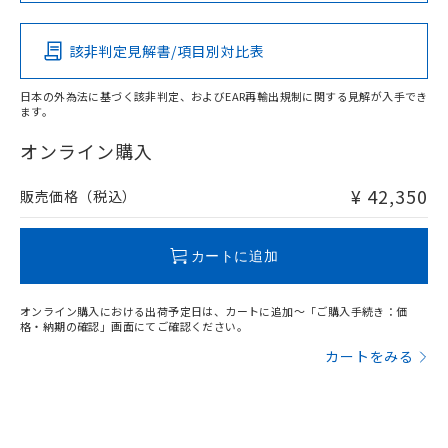
その他の認証はこちらのページからご検索ください
該非判定見解書/項目別対比表
X
O
O
O
日本の外為法に基づく該非判定、およびEAR再輸出規制に関する見解が入手でき
ます。
"対応済み"や非含有の記載がされた商品であっても、流通
在庫等で未対応品が混在する可能性があります。
オンライン購入
非含有品が必要な際は、弊社営業部門もしくは販売店へお
問い合わせください。
¥ 42,350
販売価格（税込）
この製品のRoHS/REACH対応状況ページへ
カートに追加
オンライン購入における出荷予定日は、カートに追加～「ご購入手続き：価
格・納期の確認」画面にてご確認ください。
カートをみる