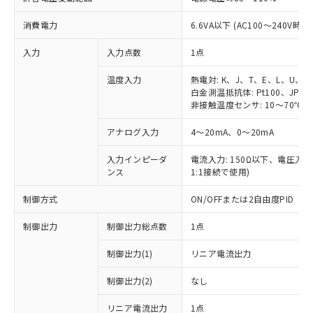
消費電力
6.6VA以下 (AC100～240V時)
入力
入力点数
1点
温度入力
熱電対: K、J、T、E、L、U、N
白金測温抵抗体: Pt100、JPt10
非接触温度センサ: 10～70℃、6
アナログ入力
4～20mA、0～20mA
入力インピーダ
電流入力: 150Ω以下、電圧入力:
ンス
1:1接続で使用)
制御方式
ON/OFFまたは2自由度PID
制御出力
制御出力総点数
1点
制御出力(1)
リニア電流出力
制御出力(2)
なし
リニア電流出力
1点