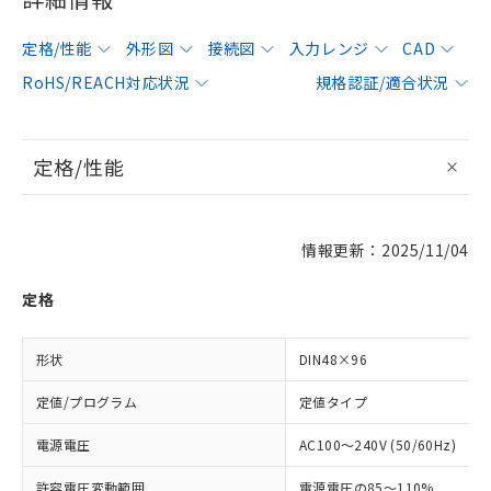
定格/性能
外形図
接続図
入力レンジ
CAD
RoHS/REACH対応状況
規格認証/適合状況
定格/性能
情報更新：2025/11/04
定格
形状
DIN48×96
定値/プログラム
定値タイプ
電源電圧
AC100～240V (50/60Hz)
許容電圧変動範囲
電源電圧の85～110%