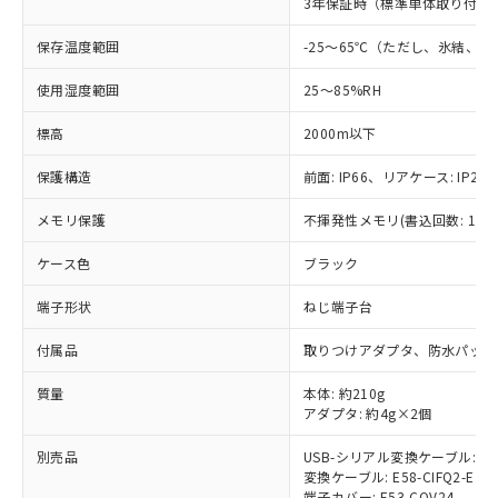
3年保証時（標準単体取り付け）
当社制御機器事業取扱商品の中には、
「×」：最大均質材料含有率が中国RoHSの
仕入先様の事情により、非含有部品として
本サービスの対象外となる商品もある
基準値を超えていることを示します。
いたものが、含有品と判明した場合などや
当社は、これら貴社製品のうち、外国
保存温度範囲
-25～65℃（ただし、氷結、
ことをご了承ください。
「－」：未確認です。当社販売部門へお問
むを得ず変更することがあります。
為替および外国貿易法に定める商品
在庫状況および標準価格照会結果は、
い合わせください。
使用湿度範囲
25～85%RH
（以下｢規制貨物等」という）を輸出
記載している更新日時点での社内デー
*EU RoHS指令（10物質）：
または国外への提供する場合は、日本
記
タに基づき作成されるものであり、閲
説明
鉛(Pb) 1000ppm以下、 水銀(Hg) 1000ppm以下、 カド
*中国RoHS10物質の基準値 (GB/T26572)：
標高
2000m以下
国政府の輸出許可(または役務取引許
号
覧された時点での実際の在庫および標
ミウム(Cd) 100ppm以下、
Pb(鉛) :1000ppm、 Hg(水銀) : 1000ppm、 Cd(カドミウ
可)を取得するなどの必要な手続きを
六価クロム(Cr(Ⅵ)) 1000ppm以下、ポリ臭化ビフェニル
ム) : 100ppm、
準価格とは異なる場合があることをご
保護構造
前面: IP66、リアケース: IP20、
類(PBB) 1000ppm以下、ポリ臭化ジフェニルエーテル類
Cr(Ⅵ)(六価クロム) : 1000ppm、 PBBs(ポリ臭化ビフェ
とります。
了承ください。
(PBDE) 1000ppm以下、フタル酸ビス(2-エチルヘキシ
○
一定数以上の在庫あり
ニル類) : 1000ppm、 PBDEs(ポリ臭化ジフェニルエーテ
当社は規制貨物を破棄する場合は、完
ル) (DEHP)(別名：DOP) 1000ppm以下、フタル酸ブチ
正式な納期状況および標準価格はお客
ル類) : 1000ppm、
メモリ保護
不揮発性メモリ(書込回数: 100
ルベンジル（BBP） 1000ppm以下、フタル酸ジブチル
全に破砕するなど、違法に輸出されな
DBP(フタル酸ジブチル) : 1000ppm、 DIBP(フタル酸ジ
様のお取引先、またはお客様担当のオ
（DBP） 1000ppm以下、フタル酸ジイソブチル
イソブチル) : 1000ppm、 BBP(フタル酸ブチルベンジ
△
一定数には満たないが在庫あり
いよう必要な手段を講じます。
ムロン制御機器販売店・当社販売員に
(DIBP) 1000ppm以下
ケース色
ブラック
ル) : 1000ppm、
当社は貴社製品を、核兵器、ミサイ
但し、RoHS指令で産業用監視および制御機器に対する
DEHP(フタル酸ビス(2-エチルヘキシル)) : 1000ppm
ご相談ください。
適用除外項目は除く。
ル、化学兵器、生物兵器またはその他
－
在庫なし(最新の在庫状況につ
端子形状
ねじ端子台
オムロン制御機器販売店や当社販売拠
フタル酸エステル類の４物質については閾値を超える意
武器並びにこれらの製造装置等に一切
いては、お客様のお取引先、ま
図的な使用がないことを確認しています。
点は「
販売ネットワーク
」をご確認
※2 環境保護使用期限
使用いたしません。
付属品
取りつけアダプタ、防水パッキ
たはお客様担当のオムロン制御
ください。
当社は、貴社製品を第三者に販売する
機器販売店・当社販売員にご確
在庫状況および標準価格結果を当社の
※2 対応予定月
「ｅ」：有害物質（10物質）のすべてが基
質量
本体: 約210g
場合は、上記1、2および3の内容を当
認ください)
事前の承諾なく第三者に漏洩または開
アダプタ: 約4g×2個
準値以下であることを示します。
該第三者に通知します。また当社は、
示しないようお願いします。
部品在庫の切り替え状況などにより、予定
「10」：通常の使用状況下において有害物
販売先および販売に係わる関係者が違
マイパーツ機能（部品リスト作成サー
空
受注生産機種、また在庫状況の
別売品
USB-シリアル変換ケーブル: E58
月が前後することがあります。
質が外部に漏えいし、環境に深刻な影響を
法に輸出するおそれがある場合は、取
ビス）をご利用いただくには、I-Web
白
情報を公開していない機種
変換ケーブル: E58-CIFQ2-E
及ぼさない年数を意味します。
り引きをいたしません。
メンバーズにご登録されている必要が
端子カバー: E53-COV24