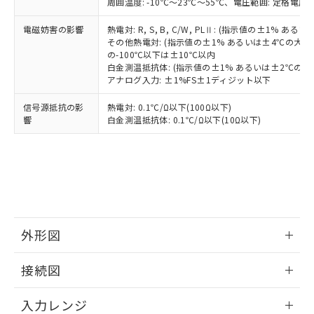
周囲温度: -10℃～23℃～55℃、電圧範囲: 定格電圧の
電磁妨害の影響
熱電対: R, S, B, C/W, PLⅡ: (指示値の±1%
その他熱電対: (指示値の±1% あるいは±4℃の大
の-100℃以下は±10℃以内
白金測温抵抗体: (指示値の±1% あるいは±2℃の
アナログ入力: ±1%FS±1ディジット以下
信号源抵抗の影
熱電対: 0.1℃/Ω以下(100Ω以下)
響
白金測温抵抗体: 0.1℃/Ω以下(10Ω以下)
外形図
情報更新：2025/11/04
接続図
情報更新：2025/11/04
入力レンジ