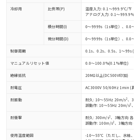
冷却用
比例帯(P)
温度入力: 0.1～999.9℃/°F（0
アナログ入力: 0.1～999.9%F
積分時間(I)
0～9999s（1s単位）、0.0～99
微分時間(D)
0～9999s（1s単位）、0.0～99
※1 対応状況
制御周期
0.1s、0.2s、0.5s、1～99s (1
対応済み：EU RoHS指令（10物質）の
非含有に対応した製品が提供可能な商品で
マニュアルリセット値
0.0～100.0%(0.1%単位)
す。
対応予定：EU RoHS指令（10物質）の非含
絶縁抵抗
20MΩ以上(DC500V印加)
ご利用条件
有に対応した製品に切り替える予定のある
商品です。
耐電圧
AC3000V 50/60Hz 1min 
対応予定なし：EU RoHS指令（10物質）の
以下の条件をお読みいただき、同意のうえ
非含有に非対応の商品で、対応品を出す予
2
耐振動
耐久: 10～55Hz 20m/s
、3軸方
ご利用ください。
2
定はありません。
誤動作: 10～55Hz 20m/s
、3軸
調査・確認中：EU RoHS指令（10物質）の
本サービスは、当社制御機器事業取扱
※1 中国RoHS○×表
2
耐衝撃
耐久: 300m/s
、3軸方向 各3回
非含有の対応状況を調査中または確認中の
商品の当社在庫状況および標準価格
2
誤動作: 100m/s
、3軸方向 各
商品です。
(税抜)を提供させていただくもので
「○」：最大均質材料含有率が中国RoHSの
非該当品：ライセンス料など無形物で、有
す。
使用温度範囲
-10～55℃（ただし、氷結、
基準値以下であることを示します。
害物質有無と関係のない商品です。