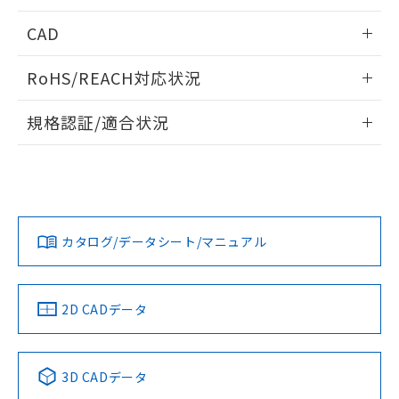
情報更新：2025/11/04
CAD
ログイン/会員登録いただくと、CADデータをダウンロー
RoHS/REACH対応状況
ドすることができます。
情報更新：2026/7/29
規格認証/適合状況
ログイン/会員登録
EU RoHS
注意事項・凡例
UL認証
CSA認証
CEマーキング
Yes
Yes
Yes
対応状況
対応予定月
※1
※2
ダウンロードデータをご利用いただく前に、以下を必ずお読
みください。
カタログ/データシート/マニュアル
対応済み
ソフトウェアの使用条件
LR型式承認
DNV型式承認
BV型式承認
KR型式承
（イギリス
（ノルウェー
（フランス
（韓国
船舶規格）
船舶規格）
船舶規格）
船舶規格
中国 RoHS
注意事項・凡例
2D CADデータ
Yes
No
No
No
中国 RoHS表
※1 ※2
3D CADデータ
この製品の規格認証/適合状況ページへ
Pb
Hg
Cd
Cr(VI)