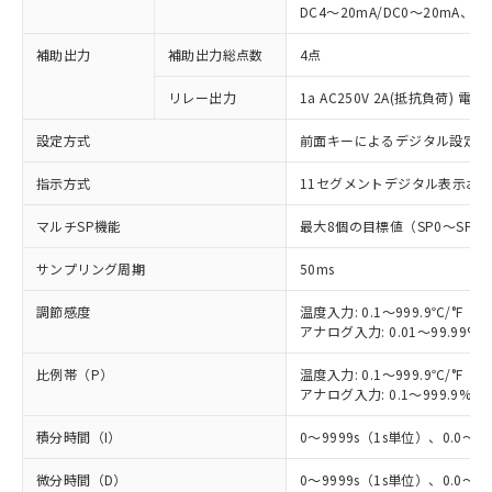
DC4～20mA/DC0～20mA、負
補助出力
補助出力総点数
4点
リレー出力
1a AC250V 2A(抵抗負荷) 電
設定方式
前面キーによるデジタル設定
指示方式
11セグメントデジタル表示お
マルチSP機能
最大8個の目標値（SP0～SP
サンプリング周期
50ms
調節感度
温度入力: 0.1～999.9℃/°F（0
アナログ入力: 0.01～99.99%F
比例帯（P）
温度入力: 0.1～999.9℃/°F（0
アナログ入力: 0.1～999.9%F
積分時間（I）
0～9999s（1s単位）、0.0～99
微分時間（D）
0～9999s（1s単位）、0.0～99