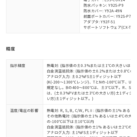
「－」：未確認です。当社販売部門へお問
防水パッキン: Y92S-P9
あります。
い合わせください。
防水カバー: Y92A-49N
お客様が当ウェブサイト上で当社にご
※3 非含有証明書ダウンロード
前面ポートカバー: Y92S-P7
登録された部品リストについて、当社
アダプタ: Y92F-51
および当社の共同利用者が、当社の製
サポートソフトウェア(CX-Thermo)
下記の非含有証明書をダウンロードするこ
品・サービスに関するお客様との取
とができます。
合意する
キャンセル
引・商談に必要な範囲で利用すること
をご了承ください。
EU RoHS指令（10物質）の非含有証明書
精度
※当社の共同利用者とは、
"個人情報
51物質の非含有証明書（当社基準）
の共同利用に関して"
の「1.共同利
※本証明書は発行日時点で非含有を証明す
用者の範囲」に記載されている法人を
指示精度
熱電対: (指示値の±0.3%または±1℃の大きいほう
るもので、過去に遡って非含有を証明する
指します。
白金測温抵抗体: (指示値の±0.2%または±0.8℃
ものではありません。
アナログ入力: ±0.2%FS±1ディジット以下
また、RoHS指令のフタル酸エステル類４
(K(-200～1300℃レンジ)、TとNの-100℃以下、
物質の対応では、対応完了までの期間は出
規定なし。Bの400～800℃は、±3℃以下。R、S の
荷製品に未対応品が混在することから備考
は、(±0.3%PVまたは±3℃の大きい方)±1ディジッ
い方)±1ディジット以下。)
欄に対応日を記載しておりました。
既に当社にて対応品への在庫切替を完了
温度/電圧の影響
熱電対: R, S, B, C/W, PLⅡ: (指示値の±1%
していることから、特段のことがない限
その他熱電対: (指示値の±1% あるいは±4℃の大
り、2022年1月12日より割愛しておりま
の-100℃以下は±10℃以内
す。
白金測温抵抗体: (指示値の±1% あるいは±2℃の
アナログ入力: ±1%FS±1ディジット以下