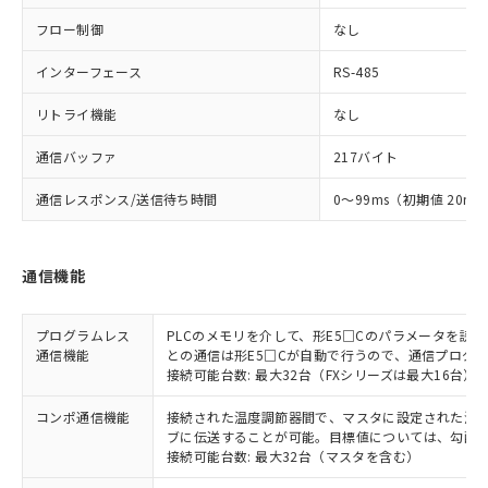
フロー制御
なし
インターフェース
RS-485
リトライ機能
なし
通信バッファ
217バイト
通信レスポンス/送信待ち時間
0～99ms（初期値 20ms
通信機能
プログラムレス
PLCのメモリを介して、形E5□Cのパラメータを読
通信機能
との通信は形E5□Cが自動で行うので、通信プログ
接続可能台数: 最大32台（FXシリーズは最大16台）
コンポ通信機能
接続された温度調節器間で、マスタに設定された温度調
ブに伝送することが可能。目標値については、勾配
接続可能台数: 最大32台（マスタを含む）