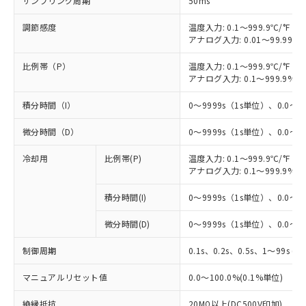
サンプリング周期
50ms
調節感度
温度入力: 0.1～999.9℃/°F（0
アナログ入力: 0.01～99.99%
比例帯（P）
温度入力: 0.1～999.9℃/°F（0
アナログ入力: 0.1～999.9%F
積分時間（I）
0～9999s（1s単位）、0.0～99
微分時間（D）
0～9999s（1s単位）、0.0～99
冷却用
比例帯(P)
温度入力: 0.1～999.9℃/°F（0
アナログ入力: 0.1～999.9%F
積分時間(I)
0～9999s（1s単位）、0.0～99
微分時間(D)
0～9999s（1s単位）、0.0～99
制御周期
0.1s、0.2s、0.5s、1～99s (1
マニュアルリセット値
0.0～100.0%(0.1%単位)
絶縁抵抗
20MΩ以上(DC500V印加)