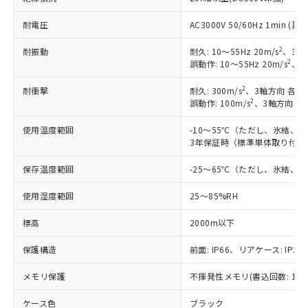
耐電圧
AC3000V 50/60Hz 1min 
2
耐振動
耐久: 10～55Hz 20m/s
、3軸
2
誤動作: 10～55Hz 20m/s
、3
2
耐衝撃
耐久: 300m/s
、3軸方向 各3
2
誤動作: 100m/s
、3軸方向 各
使用温度範囲
-10～55℃（ただし、氷結、
3年保証時（標準単体取り付け）
保存温度範囲
-25～65℃（ただし、氷結、
使用湿度範囲
25～85%RH
標高
2000m以下
保護構造
前面: IP66、リアケース: IP20
メモリ保護
不揮発性メモリ(書込回数: 100
※1 対応状況
ケース色
ブラック