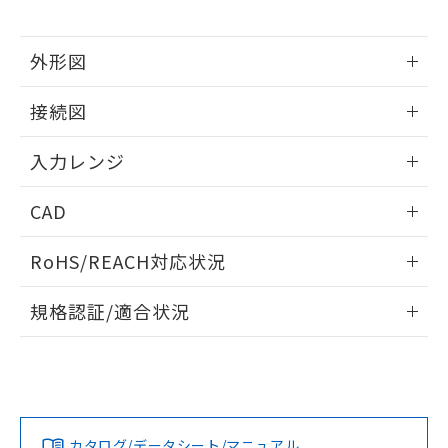
外形図
情報更新：2025/11/04
接続図
情報更新：2025/11/04
入力レンジ
情報更新：2025/11/04
CAD
ログイン/会員登録いただくと、CADデータをダウンロー
RoHS/REACH対応状況
ドすることができます。
情報更新：2026/7/29
規格認証/適合状況
ログイン/会員登録
EU RoHS
注意事項・凡例
UL認証
CSA認証
CEマーキング
Yes
Yes
Yes
対応状況
対応予定月
※1
※2
ダウンロードデータをご利用いただく前に、以下を必ずお読
みください。
カタログ/データシート/マニュアル
対応済み