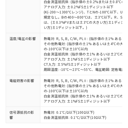
白金測温抵抗体: (指示値の±0.2%または±0.8℃
可)を取得するなどの必要な手続きを
六価クロム(Cr(Ⅵ)) 1000ppm以下、ポリ臭化ビフェニル
ム) : 100ppm、
準価格とは異なる場合があることをご
類(PBB) 1000ppm以下、ポリ臭化ジフェニルエーテル類
アナログ入力: ±0.2%FS±1ディジット以下
Cr(Ⅵ)(六価クロム) : 1000ppm、 PBBs(ポリ臭化ビフェ
とります。
了承ください。
(PBDE) 1000ppm以下、フタル酸ビス(2-エチルヘキシ
○
一定数以上の在庫あり
ニル類) : 1000ppm、 PBDEs(ポリ臭化ジフェニルエーテ
(K(-200～1300℃レンジ)、TとNの-100℃以下、
当社は規制貨物を破棄する場合は、完
ル) (DEHP)(別名：DOP) 1000ppm以下、フタル酸ブチ
正式な納期状況および標準価格はお客
ル類) : 1000ppm、
規定なし。Bの400～800℃は、±3℃以下。R、S の
ルベンジル（BBP） 1000ppm以下、フタル酸ジブチル
全に破砕するなど、違法に輸出されな
DBP(フタル酸ジブチル) : 1000ppm、 DIBP(フタル酸ジ
様のお取引先、またはお客様担当のオ
は、(±0.3%PVまたは±3℃の大きい方)±1ディジッ
（DBP） 1000ppm以下、フタル酸ジイソブチル
イソブチル) : 1000ppm、 BBP(フタル酸ブチルベンジ
△
一定数には満たないが在庫あり
いよう必要な手段を講じます。
い方)±1ディジット以下。)
ムロン制御機器販売店・当社販売員に
(DIBP) 1000ppm以下
ル) : 1000ppm、
当社は貴社製品を、核兵器、ミサイ
但し、RoHS指令で産業用監視および制御機器に対する
DEHP(フタル酸ビス(2-エチルヘキシル)) : 1000ppm
ご相談ください。
適用除外項目は除く。
ル、化学兵器、生物兵器またはその他
温度/電圧の影響
熱電対: R, S, B, C/W, PLⅡ: (指示値の±1%
－
在庫なし(最新の在庫状況につ
オムロン制御機器販売店や当社販売拠
フタル酸エステル類の４物質については閾値を超える意
その他熱電対: (指示値の±1% あるいは±4℃の大
武器並びにこれらの製造装置等に一切
いては、お客様のお取引先、ま
図的な使用がないことを確認しています。
点は「
販売ネットワーク
」をご確認
の-100℃以下は±10℃以内
※2 環境保護使用期限
使用いたしません。
たはお客様担当のオムロン制御
ください。
白金測温抵抗体: (指示値の±1% あるいは±2℃の
当社は、貴社製品を第三者に販売する
機器販売店・当社販売員にご確
在庫状況および標準価格結果を当社の
アナログ入力: ±1%FS±1ディジット以下
※2 対応予定月
「ｅ」：有害物質（10物質）のすべてが基
場合は、上記1、2および3の内容を当
認ください)
事前の承諾なく第三者に漏洩または開
CT入力: ±5%FS±1ディジット以下
準値以下であることを示します。
該第三者に通知します。また当社は、
周囲温度: -10℃～23℃～55℃、電圧範囲: 定格電圧の
示しないようお願いします。
部品在庫の切り替え状況などにより、予定
「10」：通常の使用状況下において有害物
販売先および販売に係わる関係者が違
マイパーツ機能（部品リスト作成サー
空
受注生産機種、また在庫状況の
月が前後することがあります。
質が外部に漏えいし、環境に深刻な影響を
法に輸出するおそれがある場合は、取
電磁妨害の影響
熱電対: R, S, B, C/W, PLⅡ: (指示値の±1%
ビス）をご利用いただくには、I-Web
白
情報を公開していない機種
及ぼさない年数を意味します。
その他熱電対: (指示値の±1% あるいは±4℃の大
り引きをいたしません。
メンバーズにご登録されている必要が
の-100℃以下は±10℃以内
「－」：未確認です。当社販売部門へお問
あります。
白金測温抵抗体: (指示値の±1% あるいは±2℃の
い合わせください。
お客様が当ウェブサイト上で当社にご
アナログ入力: ±1%FS±1ディジット以下
※3 非含有証明書ダウンロード
登録された部品リストについて、当社
および当社の共同利用者が、当社の製
信号源抵抗の影
熱電対: 0.1℃/Ω以下(100Ω以下)
下記の非含有証明書をダウンロードするこ
響
白金測温抵抗体: 0.1℃/Ω以下(10Ω以下)
品・サービスに関するお客様との取
とができます。
合意する
キャンセル
引・商談に必要な範囲で利用すること