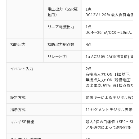
電圧出力（SSR駆
1点
動用）
DC12V±20% 最大負荷電流2
リニア電流出力
1点
DC4～20mA/DC0～20mA、
補助出力
補助出力総点数
4点
リレー出力
1a AC250V 2A(抵抗負荷) 電
イベント入力
2点
有接点入力: ON: 1kΩ以下、OFF
無接点入力: ON: 残留電圧1.5
流出電流: 約7mA(1接点あたり
設定方式
前面キーによるデジタル設定
指示方式
11セグメントデジタル表示お
マルチSP機能
最大8個の目標値（SP0～S
アル通信によって選択可能