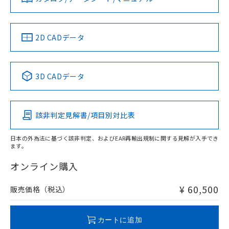
ソフトウェアの使用条件
LR型式承認
DNV型式承認
BV型式承認
KR型式承
（イギリス
（ノルウェー
（フランス
（韓国
船舶規格）
船舶規格）
船舶規格）
船舶規格
中国 RoHS
注意事項・凡例
2D CADデータ
Yes
No
No
No
中国 RoHS表
※1 ※2
3D CADデータ
この製品の規格認証/適合状況ページへ
Pb
Hg
Cd
Cr(VI)
その他の認証はこちらのページからご検索ください
該非判定見解書/項目別対比表
X
O
O
O
日本の外為法に基づく該非判定、およびEAR再輸出規制に関する見解が入手でき
ます。
"対応済み"や非含有の記載がされた商品であっても、流通
在庫等で未対応品が混在する可能性があります。
オンライン購入
非含有品が必要な際は、弊社営業部門もしくは販売店へお
問い合わせください。
¥ 60,500
販売価格（税込）
この製品のRoHS/REACH対応状況ページへ
カートに追加