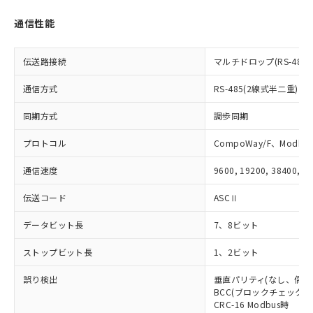
をご了承ください。
EU RoHS指令（10物質）の非含有証明書
※当社の共同利用者とは、
"個人情報
通信性能
51物質の非含有証明書（当社基準）
の共同利用に関して"
の「1.共同利
※本証明書は発行日時点で非含有を証明す
用者の範囲」に記載されている法人を
るもので、過去に遡って非含有を証明する
伝送路接続
マルチドロップ(RS-485)
指します。
ものではありません。
また、RoHS指令のフタル酸エステル類４
通信方式
RS-485(2線式半二重)
物質の対応では、対応完了までの期間は出
同期方式
調歩同期
荷製品に未対応品が混在することから備考
欄に対応日を記載しておりました。
プロトコル
CompoWay/F、Modbus
既に当社にて対応品への在庫切替を完了
していることから、特段のことがない限
通信速度
9600, 19200, 38400, 5
り、2022年1月12日より割愛しておりま
す。
伝送コード
ASCⅡ
データビット長
7、8ビット
ストップビット長
1、2ビット
誤り検出
垂直パリティ(なし、偶数
BCC(ブロックチェックキャ
CRC-16 Modbus時