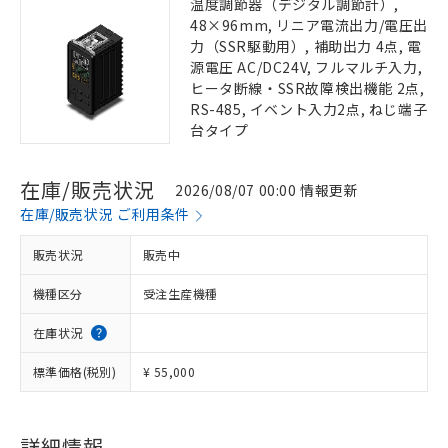
温度調節器（デジタル調節計）,
48×96mm, リニア電流出力/電圧出
力（SSR駆動用）, 補助出力 4点, 電
源電圧 AC/DC24V, フルマルチ入力,
ヒータ断線・SSR故障検出機能 2点,
RS-485, イベント入力2点, ねじ端子
台タイプ
在庫/販売状況
2026/08/07 00:00 情報更新
在庫/販売状況 ご利用条件
販売状況
販売中
機種区分
受注生産機種
在庫状況
標準価格(税別)
¥ 55,000
詳細情報