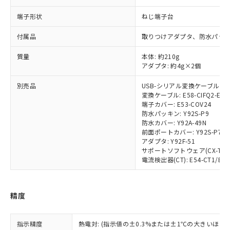
端子形状
対応済み：EU RoHS指令（10物質）の
ねじ端子台
非含有に対応した製品が提供可能な商品で
付属品
取りつけアダプタ、防水パッ
す。
対応予定：EU RoHS指令（10物質）の非含
ご利用条件
質量
本体: 約210g
有に対応した製品に切り替える予定のある
アダプタ: 約4g×2個
商品です。
対応予定なし：EU RoHS指令（10物質）の
別売品
USB-シリアル変換ケーブル: E58
以下の条件をお読みいただき、同意のうえ
非含有に非対応の商品で、対応品を出す予
変換ケーブル: E58-CIFQ2-E
ご利用ください。
定はありません。
端子カバー: E53-COV24
調査・確認中：EU RoHS指令（10物質）の
防水パッキン: Y92S-P9
本サービスは、当社制御機器事業取扱
※1 中国RoHS○×表
防水カバー: Y92A-49N
非含有の対応状況を調査中または確認中の
商品の当社在庫状況および標準価格
前面ポートカバー: Y92S-P7
商品です。
(税抜)を提供させていただくもので
アダプタ: Y92F-51
「○」：最大均質材料含有率が中国RoHSの
非該当品：ライセンス料など無形物で、有
サポートソフトウェア(CX-Thermo
す。
基準値以下であることを示します。
害物質有無と関係のない商品です。
電流検出器(CT): E54-CT1/E54-
当社制御機器事業取扱商品の中には、
「×」：最大均質材料含有率が中国RoHSの
仕入先様の事情により、非含有部品として
本サービスの対象外となる商品もある
基準値を超えていることを示します。
いたものが、含有品と判明した場合などや
当社は、これら貴社製品のうち、外国
ことをご了承ください。
「－」：未確認です。当社販売部門へお問
むを得ず変更することがあります。
為替および外国貿易法に定める商品
在庫状況および標準価格照会結果は、
精度
い合わせください。
（以下｢規制貨物等」という）を輸出
記載している更新日時点での社内デー
*EU RoHS指令（10物質）：
または国外への提供する場合は、日本
記
タに基づき作成されるものであり、閲
説明
鉛(Pb) 1000ppm以下、 水銀(Hg) 1000ppm以下、 カド
*中国RoHS10物質の基準値 (GB/T26572)：
国政府の輸出許可(または役務取引許
指示精度
熱電対: (指示値の±0.3%または±1℃の大きいほう
号
覧された時点での実際の在庫および標
ミウム(Cd) 100ppm以下、
Pb(鉛) :1000ppm、 Hg(水銀) : 1000ppm、 Cd(カドミウ