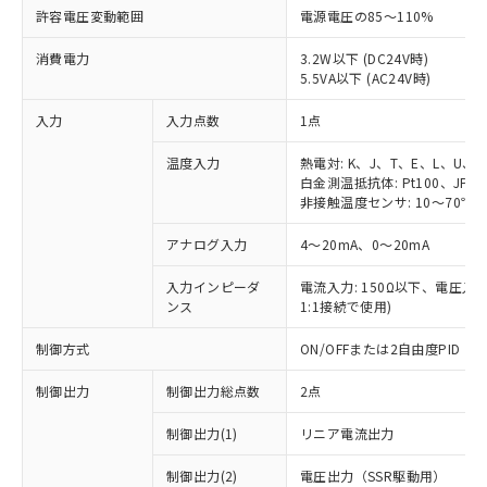
許容電圧変動範囲
電源電圧の85～110%
消費電力
3.2W以下 (DC24V時)
5.5VA以下 (AC24V時)
入力
入力点数
1点
温度入力
熱電対: K、J、T、E、L、U、
白金測温抵抗体: Pt100、JPt1
非接触温度センサ: 10～70℃、6
アナログ入力
4～20mA、0～20mA
入力インピーダ
電流入力: 150Ω以下、電圧入力:
ンス
1:1接続で使用)
制御方式
ON/OFFまたは2自由度PID
制御出力
制御出力総点数
2点
制御出力(1)
リニア電流出力
制御出力(2)
電圧出力（SSR駆動用）