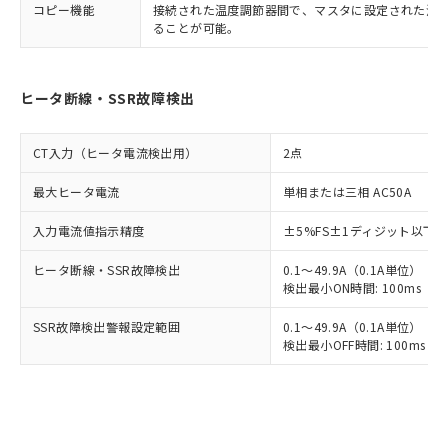
コピー機能
接続された温度調節器間で、マスタに設定された温
ることが可能。
ヒータ断線・SSR故障検出
CT入力（ヒータ電流検出用）
2点
最大ヒータ電流
単相または三相 AC50A
入力電流値指示精度
±5%FS±1ディジット以下
ヒータ断線・SSR故障検出
0.1～49.9A（0.1A単位）
検出最小ON時間: 100ms（制御
SSR故障検出警報設定範囲
0.1～49.9A（0.1A単位）
検出最小OFF時間: 100ms（制