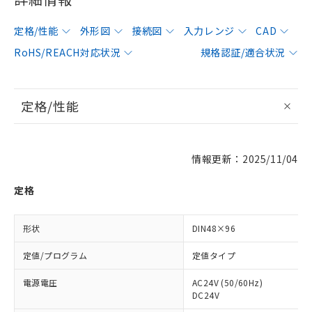
定格/性能
外形図
接続図
入力レンジ
CAD
RoHS/REACH対応状況
規格認証/適合状況
定格/性能
情報更新：2025/11/04
定格
形状
DIN48×96
定値/プログラム
定値タイプ
電源電圧
AC24V (50/60Hz)
DC24V