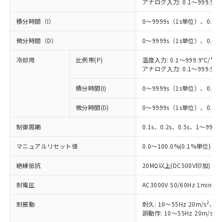
アナログ入力: 0.1～999.9%
積分時間（I）
0～9999s（1s単位）、0.0～
微分時間（D）
0～9999s（1s単位）、0.0～
冷却用
比例帯(P)
温度入力: 0.1～999.9℃/°F
アナログ入力: 0.1～999.9%
積分時間(I)
0～9999s（1s単位）、0.0～
※1 対応状況
微分時間(D)
0～9999s（1s単位）、0.0～
対応済み：EU RoHS指令（10物質）の
非含有に対応した製品が提供可能な商品で
制御周期
0.1s、0.2s、0.5s、1～99s 
す。
対応予定：EU RoHS指令（10物質）の非含
マニュアルリセット値
0.0～100.0%(0.1%単位)
ご利用条件
有に対応した製品に切り替える予定のある
商品です。
絶縁抵抗
20MΩ以上(DC500V印加)
対応予定なし：EU RoHS指令（10物質）の
以下の条件をお読みいただき、同意のうえ
非含有に非対応の商品で、対応品を出す予
耐電圧
AC3000V 50/60Hz 1mi
ご利用ください。
定はありません。
2
耐振動
耐久: 10～55Hz 20m/s
、3
調査・確認中：EU RoHS指令（10物質）の
本サービスは、当社制御機器事業取扱
2
誤動作: 10～55Hz 20m/s
、
※1 中国RoHS○×表
非含有の対応状況を調査中または確認中の
商品の当社在庫状況および標準価格