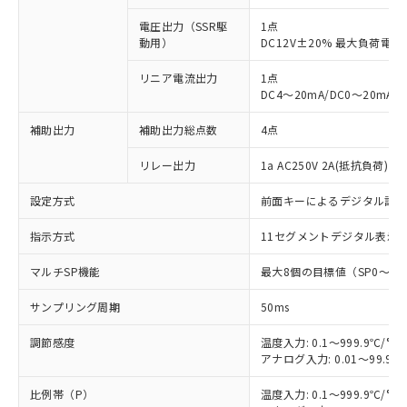
電圧出力（SSR駆
1点
動用）
DC12V±20% 最大負荷電流
リニア電流出力
1点
DC4～20mA/DC0～20mA
補助出力
補助出力総点数
4点
リレー出力
1a AC250V 2A(抵抗負荷) 
設定方式
前面キーによるデジタル設
指示方式
11セグメントデジタル表示
マルチSP機能
最大8個の目標値（SP0～S
サンプリング周期
50ms
調節感度
温度入力: 0.1～999.9℃/°F
アナログ入力: 0.01～99.99
比例帯（P）
温度入力: 0.1～999.9℃/°F