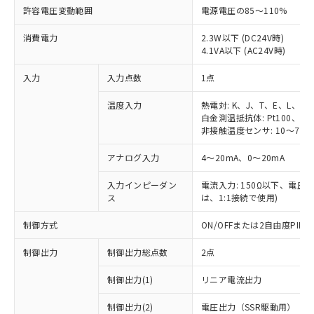
許容電圧変動範囲
電源電圧の85～110%
消費電力
2.3W以下 (DC24V時)
4.1VA以下 (AC24V時)
入力
入力点数
1点
温度入力
熱電対: K、J、T、E、L、U
白金測温抵抗体: Pt100、JPt
非接触温度センサ: 10～70℃
アナログ入力
4～20mA、0～20mA
入力インピーダン
電流入力: 150Ω以下、電圧入力
ス
は、1:1接続で使用)
制御方式
ON/OFFまたは2自由度PI
制御出力
制御出力総点数
2点
制御出力(1)
リニア電流出力
制御出力(2)
電圧出力（SSR駆動用）