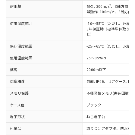
商品です。
(税抜)を提供させていただくもので
2
耐衝撃
耐久: 300m/s
、3軸方向 各
「○」：最大均質材料含有率が中国RoHSの
非該当品：ライセンス料など無形物で、有
2
す。
誤動作: 100m/s
、3軸方向 
基準値以下であることを示します。
害物質有無と関係のない商品です。
当社制御機器事業取扱商品の中には、
「×」：最大均質材料含有率が中国RoHSの
仕入先様の事情により、非含有部品として
使用温度範囲
-10～55℃（ただし、氷結
本サービスの対象外となる商品もある
基準値を超えていることを示します。
いたものが、含有品と判明した場合などや
当社は、これら貴社製品のうち、外国
3年保証時（標準単体取り付け
ことをご了承ください。
「－」：未確認です。当社販売部門へお問
むを得ず変更することがあります。
と）
為替および外国貿易法に定める商品
在庫状況および標準価格照会結果は、
い合わせください。
（以下｢規制貨物等」という）を輸出
記載している更新日時点での社内デー
保存温度範囲
-25～65℃（ただし、氷結
*EU RoHS指令（10物質）：
または国外への提供する場合は、日本
記
タに基づき作成されるものであり、閲
説明
鉛(Pb) 1000ppm以下、 水銀(Hg) 1000ppm以下、 カド
*中国RoHS10物質の基準値 (GB/T26572)：
国政府の輸出許可(または役務取引許
号
覧された時点での実際の在庫および標
ミウム(Cd) 100ppm以下、
Pb(鉛) :1000ppm、 Hg(水銀) : 1000ppm、 Cd(カドミウ
使用湿度範囲
25～85%RH
可)を取得するなどの必要な手続きを
六価クロム(Cr(Ⅵ)) 1000ppm以下、ポリ臭化ビフェニル
ム) : 100ppm、
準価格とは異なる場合があることをご
類(PBB) 1000ppm以下、ポリ臭化ジフェニルエーテル類
Cr(Ⅵ)(六価クロム) : 1000ppm、 PBBs(ポリ臭化ビフェ
とります。
了承ください。
標高
2000m以下
(PBDE) 1000ppm以下、フタル酸ビス(2-エチルヘキシ
○
一定数以上の在庫あり
ニル類) : 1000ppm、 PBDEs(ポリ臭化ジフェニルエーテ
当社は規制貨物を破棄する場合は、完
ル) (DEHP)(別名：DOP) 1000ppm以下、フタル酸ブチ
正式な納期状況および標準価格はお客
ル類) : 1000ppm、
ルベンジル（BBP） 1000ppm以下、フタル酸ジブチル
全に破砕するなど、違法に輸出されな
DBP(フタル酸ジブチル) : 1000ppm、 DIBP(フタル酸ジ
様のお取引先、またはお客様担当のオ
保護構造
前面: IP66、リアケース: IP2
（DBP） 1000ppm以下、フタル酸ジイソブチル
イソブチル) : 1000ppm、 BBP(フタル酸ブチルベンジ
△
一定数には満たないが在庫あり
いよう必要な手段を講じます。
ムロン制御機器販売店・当社販売員に
(DIBP) 1000ppm以下
ル) : 1000ppm、
当社は貴社製品を、核兵器、ミサイ
但し、RoHS指令で産業用監視および制御機器に対する
メモリ保護
不揮発性メモリ(書込回数: 10
DEHP(フタル酸ビス(2-エチルヘキシル)) : 1000ppm
ご相談ください。
適用除外項目は除く。
ル、化学兵器、生物兵器またはその他
－
在庫なし(最新の在庫状況につ
オムロン制御機器販売店や当社販売拠
フタル酸エステル類の４物質については閾値を超える意
武器並びにこれらの製造装置等に一切
ケース色
ブラック
いては、お客様のお取引先、ま
図的な使用がないことを確認しています。
点は「
販売ネットワーク
」をご確認
※2 環境保護使用期限
使用いたしません。
たはお客様担当のオムロン制御
ください。
端子形状
ねじ端子台
当社は、貴社製品を第三者に販売する
機器販売店・当社販売員にご確
在庫状況および標準価格結果を当社の
※2 対応予定月
「ｅ」：有害物質（10物質）のすべてが基
場合は、上記1、2および3の内容を当
認ください)
事前の承諾なく第三者に漏洩または開
付属品
取りつけアダプタ、防水パッ
準値以下であることを示します。
該第三者に通知します。また当社は、
示しないようお願いします。