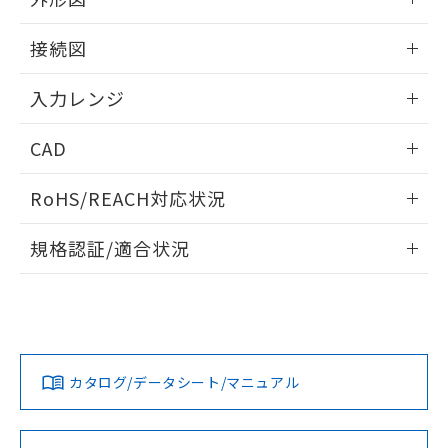
情報更新：2025/11/04
接続図
情報更新：2025/11/04
入力レンジ
情報更新：2025/11/04
CAD
ログイン/会員登録いただくと、CADデータをダウンロー
RoHS/REACH対応状況
ドすることができます。
情報更新：2026/7/29
規格認証/適合状況
ログイン/会員登録
EU RoHS
注意事項・凡例
UL認証
CSA認証
CEマーキング
Yes
Yes
Yes
対応状況
対応予定月
※1
※2
ダウンロードデータをご利用いただく前に、以下を必ずお読
みください。
カタログ/データシート/マニュアル
対応済み
ソフトウェアの使用条件
LR型式承認
DNV型式承認
BV型式承認
KR型式承
（イギリス
（ノルウェー
（フランス
（韓国