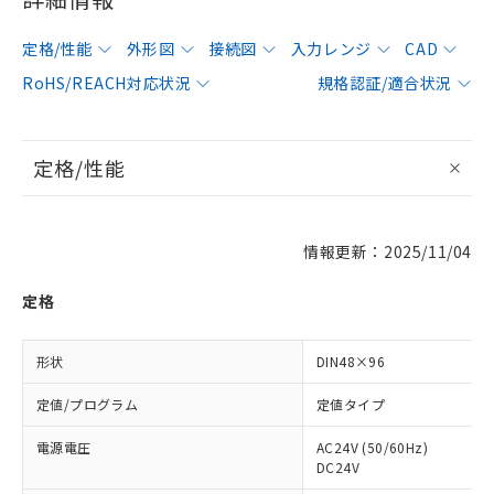
定格/性能
外形図
接続図
入力レンジ
CAD
RoHS/REACH対応状況
規格認証/適合状況
定格/性能
情報更新：2025/11/04
定格
形状
DIN48×96
定値/プログラム
定値タイプ
電源電圧
AC24V (50/60Hz)
DC24V