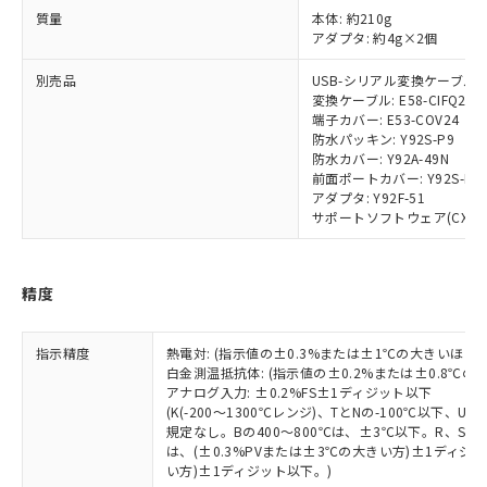
部品在庫の切り替え状況などにより、予定
「10」：通常の使用状況下において有害物
販売先および販売に係わる関係者が違
マイパーツ機能（部品リスト作成サー
空
受注生産機種、また在庫状況の
質量
本体: 約210g
月が前後することがあります。
質が外部に漏えいし、環境に深刻な影響を
法に輸出するおそれがある場合は、取
ビス）をご利用いただくには、I-Web
白
情報を公開していない機種
アダプタ: 約4g×2個
及ぼさない年数を意味します。
り引きをいたしません。
メンバーズにご登録されている必要が
「－」：未確認です。当社販売部門へお問
あります。
別売品
USB-シリアル変換ケーブル: E5
い合わせください。
変換ケーブル: E58-CIFQ2-E
お客様が当ウェブサイト上で当社にご
※3 非含有証明書ダウンロード
端子カバー: E53-COV24
登録された部品リストについて、当社
防水パッキン: Y92S-P9
および当社の共同利用者が、当社の製
防水カバー: Y92A-49N
下記の非含有証明書をダウンロードするこ
品・サービスに関するお客様との取
前面ポートカバー: Y92S-P7
とができます。
合意する
キャンセル
引・商談に必要な範囲で利用すること
アダプタ: Y92F-51
をご了承ください。
サポートソフトウェア(CX-Therm
EU RoHS指令（10物質）の非含有証明書
※当社の共同利用者とは、
"個人情報
51物質の非含有証明書（当社基準）
の共同利用に関して"
の「1.共同利
※本証明書は発行日時点で非含有を証明す
用者の範囲」に記載されている法人を
精度
るもので、過去に遡って非含有を証明する
指します。
ものではありません。
また、RoHS指令のフタル酸エステル類４
指示精度
熱電対: (指示値の±0.3%または±1℃の大きいほう
物質の対応では、対応完了までの期間は出
白金測温抵抗体: (指示値の±0.2%または±0.8℃
荷製品に未対応品が混在することから備考
アナログ入力: ±0.2%FS±1ディジット以下
(K(-200～1300℃レンジ)、TとNの-100℃以下、
欄に対応日を記載しておりました。
規定なし。Bの400～800℃は、±3℃以下。R、S の
既に当社にて対応品への在庫切替を完了
は、(±0.3%PVまたは±3℃の大きい方)±1ディジッ
していることから、特段のことがない限
い方)±1ディジット以下。)
り、2022年1月12日より割愛しておりま