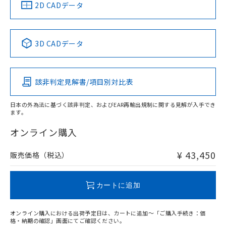
船舶規格）
船舶規格）
船舶規格）
船舶規格
中国 RoHS
注意事項・凡例
2D CADデータ
Yes
No
No
No
中国 RoHS表
※1 ※2
3D CADデータ
この製品の規格認証/適合状況ページへ
Pb
Hg
Cd
Cr(VI)
その他の認証はこちらのページからご検索ください
該非判定見解書/項目別対比表
X
O
O
O
日本の外為法に基づく該非判定、およびEAR再輸出規制に関する見解が入手でき
ます。
"対応済み"や非含有の記載がされた商品であっても、流通
在庫等で未対応品が混在する可能性があります。
オンライン購入
非含有品が必要な際は、弊社営業部門もしくは販売店へお
問い合わせください。
¥ 43,450
販売価格（税込）
この製品のRoHS/REACH対応状況ページへ
カートに追加
オンライン購入における出荷予定日は、カートに追加～「ご購入手続き：価
格・納期の確認」画面にてご確認ください。