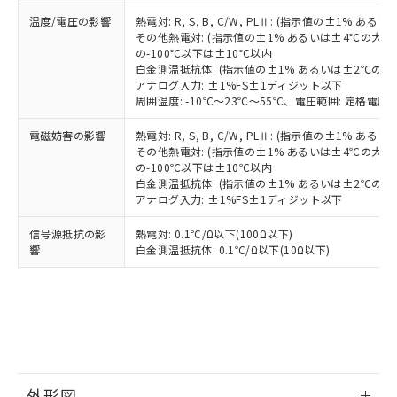
す。
温度/電圧の影響
熱電対: R, S, B, C/W, PLⅡ: (指示値の±1%
その他熱電対: (指示値の±1% あるいは±4℃の大
の-100℃以下は±10℃以内
白金測温抵抗体: (指示値の±1% あるいは±2℃の
アナログ入力: ±1%FS±1ディジット以下
周囲温度: -10℃～23℃～55℃、電圧範囲: 定格電圧の
電磁妨害の影響
熱電対: R, S, B, C/W, PLⅡ: (指示値の±1%
その他熱電対: (指示値の±1% あるいは±4℃の大
の-100℃以下は±10℃以内
白金測温抵抗体: (指示値の±1% あるいは±2℃の
アナログ入力: ±1%FS±1ディジット以下
信号源抵抗の影
熱電対: 0.1℃/Ω以下(100Ω以下)
響
白金測温抵抗体: 0.1℃/Ω以下(10Ω以下)
外形図