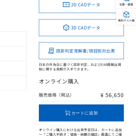
2D CADデータ
在庫・価格
無料テスト機
3D CADデータ
該非判定見解書/項目別対比表
日本の外為法に基づく該非判定、およびEAR再輸出規
制に関する見解が入手できます。
オンライン購入
¥ 56,650
販売価格（税込）
カートに追加
オンライン購入における出荷予定日は、カートに追加
～「ご購入手続き：価格・納期の確認」画面にてご確