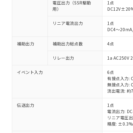
電圧出力（SSR駆動
1点
用）
DC12V±2
リニア電流出力
1点
DC4～20mA
※1 対応状況
補助出力
補助出力総点数
4点
対応済み：EU
リレー出力
1a AC250
対応予定：EU R
対応予定なし：EU
イベント入力
6点
調査・確認中：EU
ご利用条件
有接点入力: O
非該当品：ライセ
※1 中国RoHS
無接点入力: O
仕入先様の事情に
流出電流: 約
があります。
以下の条件をお読
「○」：最大均質
「×」：最大均質
伝送出力
1点
本サービスは
当社は、これ
*EU RoHS指令（10物
「－」：未確認で
鉛(Pb) 1000ppm以下、
電流出力: DC
くものです。
う）を輸出ま
記
説明
六価クロム(Cr(Ⅵ)) 1
リニア電圧出力
当社制御機器
などの必要な
フタル酸ビス(2-エチルヘ
号
*中国RoHS10物質の基準値 
精度: ±0.3
ル（DBP） 1000ppm
在庫状況およ
当社は規制貨
Pb(鉛) :1000ppm、 Hg
但し、RoHS指令で産
のであり、閲
ます。
Cr(Ⅵ)(六価クロム) : 
フタル酸エステル類の４