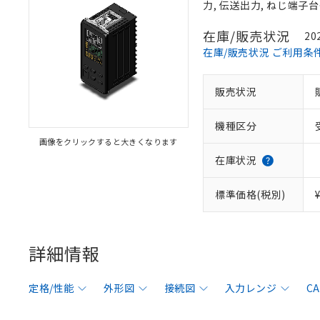
力, 伝送出力, ねじ端子
在庫/販売状況
20
在庫/販売状況 ご利用条
販売状況
機種区分
画像をクリックすると大きくなります
在庫状況
標準価格(税別)
詳細情報
定格/性能
外形図
接続図
入力レンジ
C