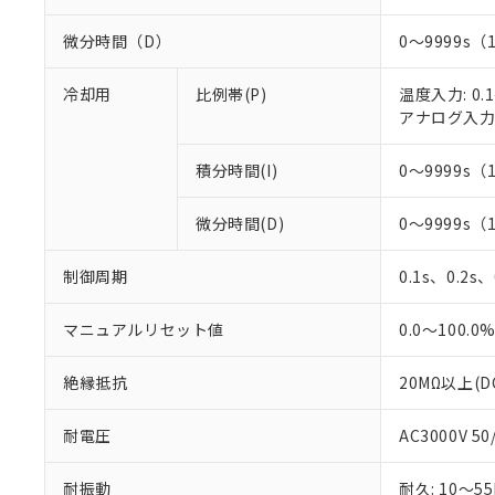
微分時間（D）
0～9999s（
冷却用
比例帯(P)
温度入力: 0.1
アナログ入力: 
積分時間(I)
0～9999s（
微分時間(D)
0～9999s（
制御周期
0.1s、0.2s
マニュアルリセット値
0.0～100.0
絶縁抵抗
20MΩ以上(D
耐電圧
AC3000V 5
耐振動
耐久: 10～55