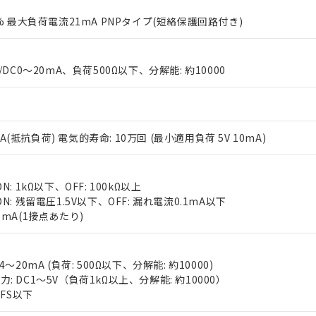
0% 最大負荷電流21mA PNPタイプ(短絡保護回路付き)
/DC0～20mA、負荷500Ω以下、分解能: 約10000
 RoHS指令（10物質）の非含有に対応した製品が提供可能な商品です
V 2A(抵抗負荷) 電気的寿命: 10万回 (最小適用負荷 5V 10mA)
oHS指令（10物質）の非含有に対応した製品に切り替える予定のある
 RoHS指令（10物質）の非含有に非対応の商品で、対応品を出す予
 RoHS指令（10物質）の非含有の対応状況を調査中または確認中の
N: 1kΩ以下、OFF: 100kΩ以上
ンス料など無形物で、有害物質有無と関係のない商品です。
○×表
N: 残留電圧1.5V以下、OFF: 漏れ電流0.1mA以下
より、非含有部品としていたものが、含有品と判明した場合などやむ
7mA(1接点あたり)
みいただき、同意のうえご利用ください。
材料含有率が中国RoHSの基準値以下であることを示します。
材料含有率が中国RoHSの基準値を超えていることを示します。
、当社制御機器事業取扱商品の当社在庫状況および標準価格(税抜)
ら貴社製品のうち、外国為替および外国貿易法に定める商品（以下｢
質）：
す。当社販売部門へお問い合わせください。
 水銀(Hg) 1000ppm以下、 カドミウム(Cd) 100ppm以下、
4～20mA (負荷: 500Ω以下、分解能: 約10000)
たは国外への提供する場合は、日本国政府の輸出許可(または役務取
000ppm以下、ポリ臭化ビフェニル類(PBB) 1000ppm以下、ポリ臭化ジフェニルエーテル類(P
: DC1～5V（負荷1kΩ以上、分解能: 約10000）
事業取扱商品の中には、本サービスの対象外となる商品もあること
手続きをとります。
キシル) (DEHP)(別名：DOP) 1000ppm以下、フタル酸ブチルベンジル（BBP） 100
(GB/T26572)：
%FS以下
以下、フタル酸ジイソブチル (DIBP) 1000ppm以下
び標準価格照会結果は、記載している更新日時点での社内データに
物を破棄する場合は、完全に破砕するなど、違法に輸出されないよ
(水銀) : 1000ppm、 Cd(カドミウム) : 100ppm、
業用監視および制御機器に対する適用除外項目は除く。
覧された時点での実際の在庫および標準価格とは異なる場合がある
1000ppm、 PBBs(ポリ臭化ビフェニル類) : 1000ppm、 PBDEs(ポリ臭化ジフェニルエーテル類
物質については閾値を超える意図的な使用がないことを確認しています。