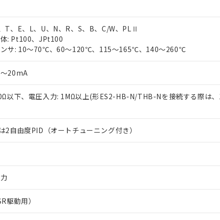
J、T、E、L、U、N、R、S、B、C/W、PLⅡ
 Pt100、JPt100
サ: 10～70℃、60～120℃、115～165℃、140～260℃
0～20mA
50Ω以下、電圧入力: 1MΩ以上(形ES2-HB-N/THB-Nを接続する際は、
または2自由度PID（オートチューニング付き）
出力
SR駆動用）