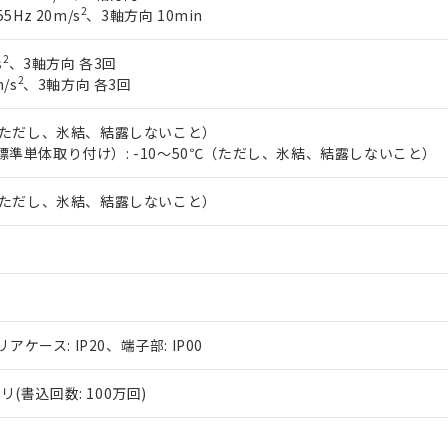
2
5Hz 20m/s
、3軸方向 10min
2
s
、3軸方向 各3回
2
/s
、3軸方向 各3回
℃（ただし、氷結、結露しないこと）
標準単体取り付け）: -10～50℃（ただし、氷結、結露しないこと）
℃（ただし、氷結、結露しないこと）
リアケース: IP20、端子部: IP00
(書込回数: 100万回)