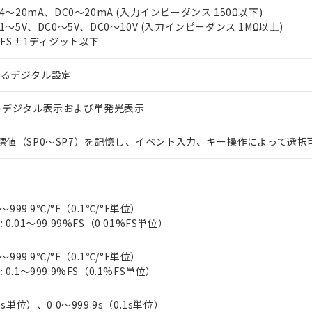
上の在庫あり
 1000ppm、 DIBP(フタル酸ジイソブチル) : 1000ppm、 BBP(フタル酸ブチルベンジル) :
品を、核兵器、ミサイル、化学兵器、生物兵器またはその他武器並
C4～20mA、DC0～20mA (入力インピーダンス 150Ω以下)
チルヘキシル)) : 1000ppm
況および標準価格はお客様のお取引先、またはお客様担当のオムロ
用いたしません。
C1～5V、DC0～5V、DC0～10V (入力インピーダンス 1MΩ以上)
ご相談ください。
は満たないが在庫あり
製品を第三者に販売する場合は、上記1、2および3の内容を当該第
2%FS±1ディジット以下
機器販売店や当社販売拠点は「
販売ネットワーク
」をご確認くだ
販売先および販売に係わる関係者が違法に輸出するおそれがある場
用期限
び標準価格結果を当社の事前の承諾なく第三者に漏洩または開示し
え状況などにより、予定月が前後することがあります。
(最新の在庫状況については、お客様のお取引先、またはお客様担当
よるデジタル設定
（10物質）のすべてが基準値以下であることを示します。
店・当社販売員にご確認ください)
能（部品リスト作成サービス）をご利用いただくには、I-Webメン
使用状況下において有害物質が外部に漏えいし、環境に深刻な影響を
トデジタル表示および単発光表示
あります。
機種、また在庫状況の情報を公開していない機種
ェブサイト上で当社にご登録された部品リストについて、当社およ
書ダウンロード
す。当社販売部門へお問い合わせください。
品・サービスに関するお客様との取引・商談に必要な範囲で利用す
標値（SP0～SP7）を記憶し、イベント入力、キー操作によって選択
合意する
キャンセル
書をダウンロードすることができます。
利用者とは、
"個人情報の共同利用に関して"
の「1.共同利用者の
します。
10物質）の非含有証明書
明書（当社基準）
～999.9℃/°F（0.1℃/°F単位）
日時点で非含有を証明するもので、過去に遡って非含有を証明するも
0.01～99.99%FS（0.01%FS単位）
令のフタル酸エステル類４物質の対応では、対応完了までの期間は出
備考欄に対応日を記載しておりました。
～999.9℃/°F（0.1℃/°F単位）
品への在庫切替を完了していることから、特段のことがない限り、20
0.1～999.9%FS（0.1%FS単位）
す。
1s単位）、0.0～999.9s（0.1s単位）