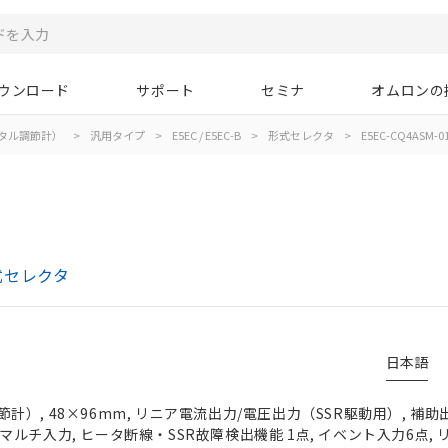
ウンロード
サポート
セミナ
オムロンの
タル調節計）
>
汎用タイプ
>
E5EC / E5EC-B
>
形式セレクタ
>
E5EC-CQ4ASM-0
形式セレクタ
日本語
）, 48×96mm, リニア電流出力/電圧出力（SSR駆動用）, 補助出
 フルマルチ入力, ヒータ断線・SSR故障検出機能 1点, イベント入力6点,