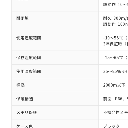
誤動作: 10～5
耐衝撃
耐久: 300m/
誤動作: 100m
使用温度範囲
-10～55
3年保証時（
保存温度範囲
-25～65
使用湿度範囲
25～85%RH
標高
2000m以下
保護構造
前面: IP66、
メモリ保護
不揮発性メモリ
ケース色
ブラック