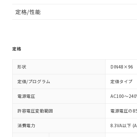
定格/性能
定格
形状
DIN48×96
定値/プログラム
定値タイプ
電源電圧
AC100～240V
許容電圧変動範囲
電源電圧の85
消費電力
8.3VA以下 (