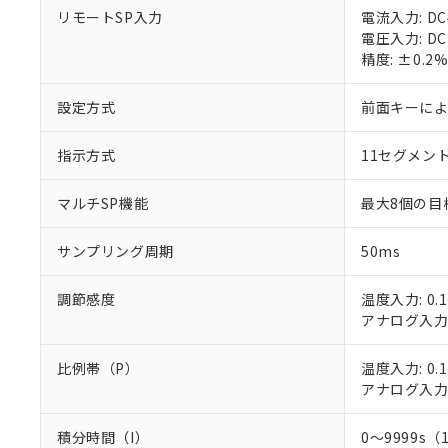
○
一定数以
DBP(フタル酸ジブチル) :
い。
当社は貴社製
リモートSP入力
電流入力: D
DEHP(フタル酸ビス(2-エ
正式な納期状
置等に一切使
電圧入力: D
当社販売員に
※2 対応予定月
△
一定数に
当社は、貴社
精度: ±0.
オムロン制御
また当社は、
※2 環境保護使
在庫状況およ
部品在庫の切り替
たしません。
－
在庫なし
設定方式
前面キーに
す。
「ｅ」：有害物質
機器販売
マイパーツ機
「10」：通常の
指示方式
11セグメン
ている必要が
味します。
空
受注生産
お客様が当ウ
※3 非含有証明
「－」：未確認で
白
が、当社の製
マルチSP機能
最大8個の目
さい。
下記の非含有証明
※当社の共同
サンプリング周期
50ms
いる法人を指
EU RoHS指令（
51物質の非含有証
調節感度
温度入力: 0.1
※本証明書は発行
アナログ入力: 
また、RoHS指
混在することから
比例帯（P）
温度入力: 0.1
既に当社にて対応
アナログ入力: 
り割愛しておりま
積分時間（I）
0～9999s（