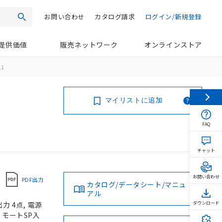
お問い合わせ
カタログ請求
ログイン/新規登録
検索
提供価値
販売ネットワーク
オンラインストア
11
マイリストに追加
FAQ
チャット
お問い合わせ
PDF出力
カタログ/データシート/マニュ
アル
力 4点, 電源
ダウンロード
 リモートSP入