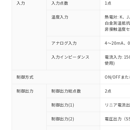
入力
入力点数
1点
温度入力
熱電対: K、
白金測温抵抗体:
非接触温度セン
アナログ入力
4～20mA、
入力インピーダンス
電流入力: 1
使用)
制御方式
ON/OFF
制御出力
制御出力総点数
2点
制御出力(1)
リニア電流
制御出力(2)
電圧出力（S