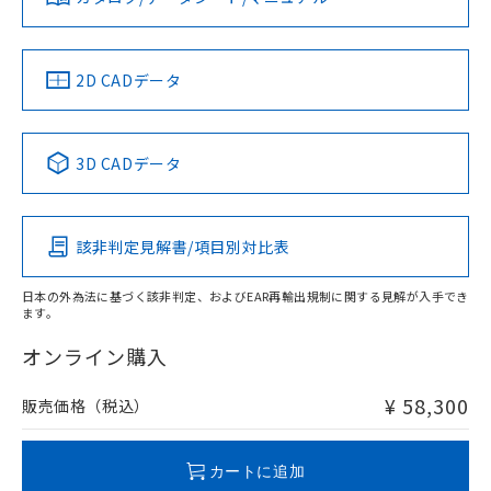
ソフトウェアの使用条件
LR型式承認
DNV型式承認
BV型式承認
KR型式承
（イギリス
（ノルウェー
（フランス
（韓国
船舶規格）
船舶規格）
船舶規格）
船舶規格
中国 RoHS
注意事項・凡例
2D CADデータ
Yes
No
No
No
中国 RoHS表
※1 ※2
3D CADデータ
この製品の規格認証/適合状況ページへ
Pb
Hg
Cd
Cr(VI)
その他の認証はこちらのページからご検索ください
該非判定見解書/項目別対比表
X
O
O
O
日本の外為法に基づく該非判定、およびEAR再輸出規制に関する見解が入手でき
ます。
"対応済み"や非含有の記載がされた商品であっても、流通
在庫等で未対応品が混在する可能性があります。
オンライン購入
非含有品が必要な際は、弊社営業部門もしくは販売店へお
問い合わせください。
¥ 58,300
販売価格（税込）
この製品のRoHS/REACH対応状況ページへ
カートに追加