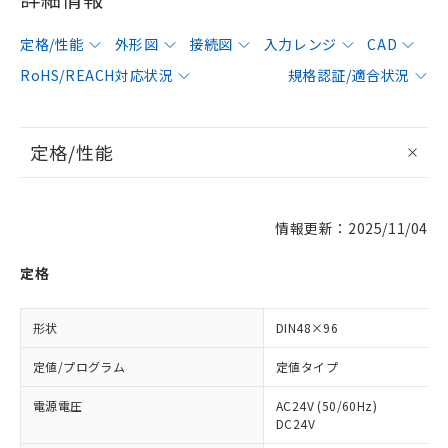
定格/性能
外形図
接続図
入力レンジ
CAD
RoHS/REACH対応状況
規格認証/適合状況
定格/性能
情報更新：2025/11/04
定格
形状
DIN48×96
定値/プログラム
定値タイプ
電源電圧
AC24V (50/60Hz)
DC24V