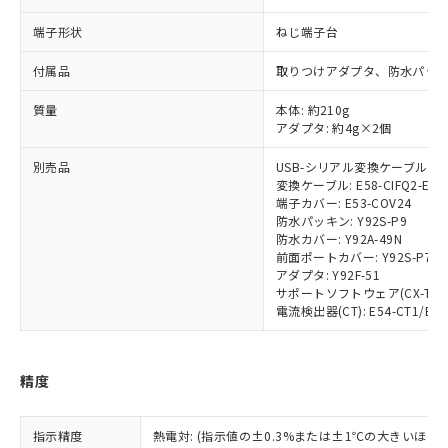
端子形状
対応済み：EU RoHS指令（10物質）の
ねじ端子台
非含有に対応した製品が提供可能な商品で
付属品
取りつけアダプタ、防水パッ
す。
対応予定：EU RoHS指令（10物質）の非含
ご利用条件
質量
本体: 約210g
有に対応した製品に切り替える予定のある
アダプタ: 約4g×2個
商品です。
対応予定なし：EU RoHS指令（10物質）の
別売品
USB-シリアル変換ケーブル: E58
以下の条件をお読みいただき、同意のうえ
非含有に非対応の商品で、対応品を出す予
変換ケーブル: E58-CIFQ2-E
ご利用ください。
定はありません。
端子カバー: E53-COV24
調査・確認中：EU RoHS指令（10物質）の
防水パッキン: Y92S-P9
本サービスは、当社制御機器事業取扱
※1 中国RoHS○×表
防水カバー: Y92A-49N
非含有の対応状況を調査中または確認中の
商品の当社在庫状況および標準価格
前面ポートカバー: Y92S-P7
商品です。
(税抜)を提供させていただくもので
アダプタ: Y92F-51
「○」：最大均質材料含有率が中国RoHSの
非該当品：ライセンス料など無形物で、有
サポートソフトウェア(CX-Thermo
す。
基準値以下であることを示します。
害物質有無と関係のない商品です。
電流検出器(CT): E54-CT1/E54-
当社制御機器事業取扱商品の中には、
「×」：最大均質材料含有率が中国RoHSの
仕入先様の事情により、非含有部品として
本サービスの対象外となる商品もある
基準値を超えていることを示します。
いたものが、含有品と判明した場合などや
当社は、これら貴社製品のうち、外国
ことをご了承ください。
「－」：未確認です。当社販売部門へお問
むを得ず変更することがあります。
為替および外国貿易法に定める商品
在庫状況および標準価格照会結果は、
精度
い合わせください。
（以下｢規制貨物等」という）を輸出
記載している更新日時点での社内デー
*EU RoHS指令（10物質）：
または国外への提供する場合は、日本
記
タに基づき作成されるものであり、閲
説明
鉛(Pb) 1000ppm以下、 水銀(Hg) 1000ppm以下、 カド
*中国RoHS10物質の基準値 (GB/T26572)：
国政府の輸出許可(または役務取引許
指示精度
熱電対: (指示値の±0.3%または±1℃の大きいほう
号
覧された時点での実際の在庫および標
ミウム(Cd) 100ppm以下、
Pb(鉛) :1000ppm、 Hg(水銀) : 1000ppm、 Cd(カドミウ