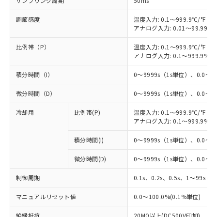
サンプリング周期
50ms
調節感度
温度入力: 0.1～999.9℃/°F（0
アナログ入力: 0.01～99.99%
比例帯（P）
温度入力: 0.1～999.9℃/°F（0
アナログ入力: 0.1～999.9%F
積分時間（I）
0～9999s（1s単位）、0.0～99
微分時間（D）
0～9999s（1s単位）、0.0～99
冷却用
比例帯(P)
温度入力: 0.1～999.9℃/°F（0
アナログ入力: 0.1～999.9%F
積分時間(I)
0～9999s（1s単位）、0.0～99
微分時間(D)
0～9999s（1s単位）、0.0～99
制御周期
0.1s、0.2s、0.5s、1～99s (1
マニュアルリセット値
0.0～100.0%(0.1%単位)
絶縁抵抗
20MΩ以上(DC500V印加)