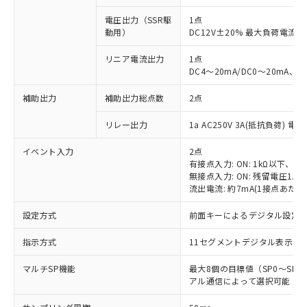
電圧出力（SSR駆
1点
動用）
DC12V±20% 最大負荷電流2
リニア電流出力
1点
DC4～20mA/DC0～20mA、
補助出力
補助出力総点数
2点
リレー出力
1a AC250V 3A(抵抗負荷) 電
イベント入力
2点
有接点入力: ON: 1kΩ以下、OFF
無接点入力: ON: 残留電圧1.5
流出電流: 約7mA(1接点あたり
設定方式
前面キーによるデジタル設定
指示方式
11セグメントデジタル表示お
マルチSP機能
最大8個の目標値（SP0～S
アル通信によって選択可能