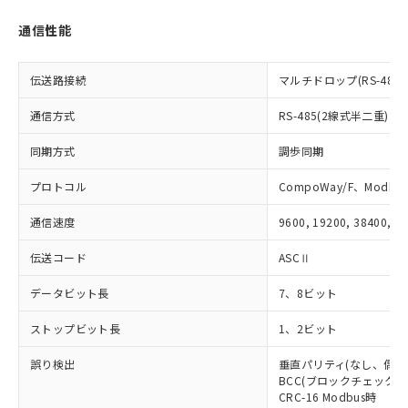
をご了承ください。
EU RoHS指令（10物質）の非含有証明書
※当社の共同利用者とは、
"個人情報
通信性能
51物質の非含有証明書（当社基準）
の共同利用に関して"
の「1.共同利
※本証明書は発行日時点で非含有を証明す
用者の範囲」に記載されている法人を
るもので、過去に遡って非含有を証明する
伝送路接続
マルチドロップ(RS-485)
指します。
ものではありません。
また、RoHS指令のフタル酸エステル類４
通信方式
RS-485(2線式半二重)
物質の対応では、対応完了までの期間は出
同期方式
調歩同期
荷製品に未対応品が混在することから備考
欄に対応日を記載しておりました。
プロトコル
CompoWay/F、Modbus
既に当社にて対応品への在庫切替を完了
していることから、特段のことがない限
通信速度
9600, 19200, 38400, 5
り、2022年1月12日より割愛しておりま
す。
伝送コード
ASCⅡ
データビット長
7、8ビット
ストップビット長
1、2ビット
誤り検出
垂直パリティ(なし、偶数
BCC(ブロックチェックキャ
CRC-16 Modbus時