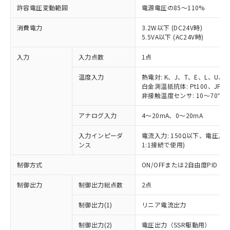
許容電圧変動範囲
電源電圧の85～110%
消費電力
3.2W以下 (DC24V時)
5.5VA以下 (AC24V時)
入力
入力点数
1点
温度入力
熱電対: K、J、T、E、L、U、
白金測温抵抗体: Pt100、JPt1
非接触温度センサ: 10～70℃、6
アナログ入力
4～20mA、0～20mA
入力インピーダ
電流入力: 150Ω以下、電圧入力:
ンス
1:1接続で使用)
制御方式
ON/OFFまたは2自由度PID
制御出力
制御出力総点数
2点
制御出力(1)
リニア電流出力
制御出力(2)
電圧出力（SSR駆動用）