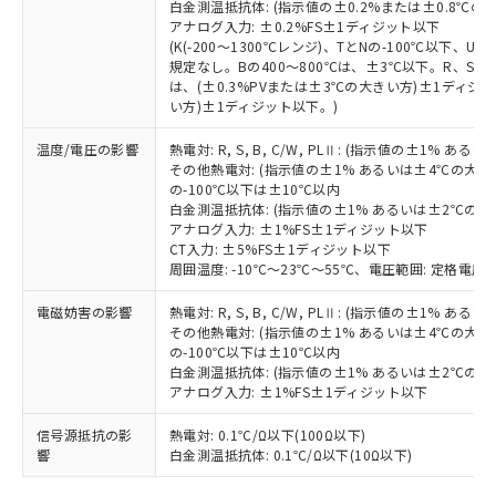
白金測温抵抗体: (指示値の±0.2%または±0.8℃
可)を取得するなどの必要な手続きを
六価クロム(Cr(Ⅵ)) 1000ppm以下、ポリ臭化ビフェニル
ム) : 100ppm、
準価格とは異なる場合があることをご
類(PBB) 1000ppm以下、ポリ臭化ジフェニルエーテル類
アナログ入力: ±0.2%FS±1ディジット以下
Cr(Ⅵ)(六価クロム) : 1000ppm、 PBBs(ポリ臭化ビフェ
とります。
了承ください。
(PBDE) 1000ppm以下、フタル酸ビス(2-エチルヘキシ
○
一定数以上の在庫あり
ニル類) : 1000ppm、 PBDEs(ポリ臭化ジフェニルエーテ
(K(-200～1300℃レンジ)、TとNの-100℃以下、
当社は規制貨物を破棄する場合は、完
ル) (DEHP)(別名：DOP) 1000ppm以下、フタル酸ブチ
正式な納期状況および標準価格はお客
ル類) : 1000ppm、
規定なし。Bの400～800℃は、±3℃以下。R、S の
ルベンジル（BBP） 1000ppm以下、フタル酸ジブチル
全に破砕するなど、違法に輸出されな
DBP(フタル酸ジブチル) : 1000ppm、 DIBP(フタル酸ジ
様のお取引先、またはお客様担当のオ
は、(±0.3%PVまたは±3℃の大きい方)±1ディジッ
（DBP） 1000ppm以下、フタル酸ジイソブチル
イソブチル) : 1000ppm、 BBP(フタル酸ブチルベンジ
△
一定数には満たないが在庫あり
いよう必要な手段を講じます。
い方)±1ディジット以下。)
ムロン制御機器販売店・当社販売員に
(DIBP) 1000ppm以下
ル) : 1000ppm、
当社は貴社製品を、核兵器、ミサイ
但し、RoHS指令で産業用監視および制御機器に対する
DEHP(フタル酸ビス(2-エチルヘキシル)) : 1000ppm
ご相談ください。
適用除外項目は除く。
ル、化学兵器、生物兵器またはその他
温度/電圧の影響
熱電対: R, S, B, C/W, PLⅡ: (指示値の±1%
－
在庫なし(最新の在庫状況につ
オムロン制御機器販売店や当社販売拠
フタル酸エステル類の４物質については閾値を超える意
その他熱電対: (指示値の±1% あるいは±4℃の大
武器並びにこれらの製造装置等に一切
いては、お客様のお取引先、ま
図的な使用がないことを確認しています。
点は「
販売ネットワーク
」をご確認
の-100℃以下は±10℃以内
※2 環境保護使用期限
使用いたしません。
たはお客様担当のオムロン制御
ください。
白金測温抵抗体: (指示値の±1% あるいは±2℃の
当社は、貴社製品を第三者に販売する
機器販売店・当社販売員にご確
在庫状況および標準価格結果を当社の
アナログ入力: ±1%FS±1ディジット以下
※2 対応予定月
「ｅ」：有害物質（10物質）のすべてが基
場合は、上記1、2および3の内容を当
認ください)
事前の承諾なく第三者に漏洩または開
CT入力: ±5%FS±1ディジット以下
準値以下であることを示します。
該第三者に通知します。また当社は、
周囲温度: -10℃～23℃～55℃、電圧範囲: 定格電圧の
示しないようお願いします。
部品在庫の切り替え状況などにより、予定
「10」：通常の使用状況下において有害物
販売先および販売に係わる関係者が違
マイパーツ機能（部品リスト作成サー
空
受注生産機種、また在庫状況の
月が前後することがあります。
質が外部に漏えいし、環境に深刻な影響を
法に輸出するおそれがある場合は、取
電磁妨害の影響
熱電対: R, S, B, C/W, PLⅡ: (指示値の±1%
ビス）をご利用いただくには、I-Web
白
情報を公開していない機種
及ぼさない年数を意味します。
その他熱電対: (指示値の±1% あるいは±4℃の大
り引きをいたしません。
メンバーズにご登録されている必要が
の-100℃以下は±10℃以内
「－」：未確認です。当社販売部門へお問
あります。
白金測温抵抗体: (指示値の±1% あるいは±2℃の
い合わせください。
お客様が当ウェブサイト上で当社にご
アナログ入力: ±1%FS±1ディジット以下
※3 非含有証明書ダウンロード
登録された部品リストについて、当社
および当社の共同利用者が、当社の製
信号源抵抗の影
熱電対: 0.1℃/Ω以下(100Ω以下)
下記の非含有証明書をダウンロードするこ
響
白金測温抵抗体: 0.1℃/Ω以下(10Ω以下)
品・サービスに関するお客様との取
とができます。
合意する
キャンセル
引・商談に必要な範囲で利用すること