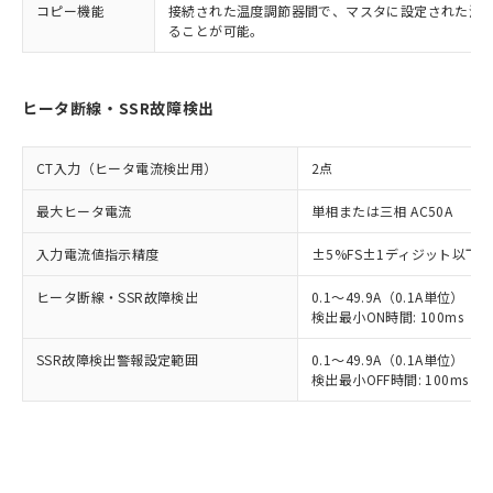
コピー機能
接続された温度調節器間で、マスタに設定された温
ることが可能。
ヒータ断線・SSR故障検出
CT入力（ヒータ電流検出用）
2点
最大ヒータ電流
単相または三相 AC50A
入力電流値指示精度
±5%FS±1ディジット以下
ヒータ断線・SSR故障検出
0.1～49.9A（0.1A単位）
検出最小ON時間: 100ms（制御
SSR故障検出警報設定範囲
0.1～49.9A（0.1A単位）
検出最小OFF時間: 100ms（制