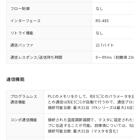
フロー制御
なし
インターフェース
RS-485
リトライ機能
なし
通信バッファ
217バイト
通信レスポンス/送信待ち時間
0～99ms（初期値 20ms
通信機能
プログラムレス
PLCのメモリを介して、形E5□Cのパラメータを読
通信機能
との通信は形E5□Cが自動で行うので、通信プログ
接続可能台数: 最大32台（FXシリーズは最大16台）
コンポ通信機能
接続された温度調節器間で、マスタに設定された温度調
ブに伝送することが可能。目標値については、勾配
接続可能台数: 最大32台（マスタを含む）