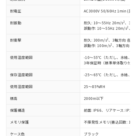
耐電圧
AC3000V 50/60Hz 1min 
2
耐振動
耐久: 10～55Hz 20m/s
、3軸
2
誤動作: 10～55Hz 20m/s
、3
2
耐衝撃
耐久: 300m/s
、3軸方向 各3
2
誤動作: 100m/s
、3軸方向 各
使用温度範囲
-10～55℃（ただし、氷結、
3年保証時（標準単体取り付け）
保存温度範囲
-25～65℃（ただし、氷結、
使用湿度範囲
25～85%RH
標高
2000m以下
保護構造
前面: IP66、リアケース: IP20
メモリ保護
不揮発性メモリ(書込回数: 100
※1 対応状況
ケース色
ブラック