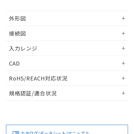
外形図
情報更新：2025/11/04
接続図
情報更新：2025/11/04
入力レンジ
情報更新：2025/11/04
CAD
ログイン/会員登録いただくと、CADデータをダウンロー
RoHS/REACH対応状況
ドすることができます。
情報更新：2026/7/29
規格認証/適合状況
ログイン/会員登録
EU RoHS
注意事項・凡例
UL認証
CSA認証
CEマーキング
Yes
Yes
Yes
対応状況
対応予定月
※1
※2
ダウンロードデータをご利用いただく前に、以下を必ずお読
みください。
カタログ/データシート/マニュアル
対応済み