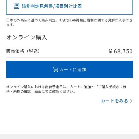
該非判定見解書/項目別対比表
X
O
O
O
日本の外為法に基づく該非判定、およびEAR再輸出規制に関する見解が入手でき
ます。
"対応済み"や非含有の記載がされた商品であっても、流通
在庫等で未対応品が混在する可能性があります。
オンライン購入
非含有品が必要な際は、弊社営業部門もしくは販売店へお
問い合わせください。
¥ 68,750
販売価格（税込）
この製品のRoHS/REACH対応状況ページへ
カートに追加
オンライン購入における出荷予定日は、カートに追加～「ご購入手続き：価
格・納期の確認」画面にてご確認ください。
カートをみる