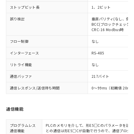
ストップビット長
1、2ビット
誤り検出
垂直パリティ(なし、偶数
BCC(ブロックチェックキャ
CRC-16 Modbus時
フロー制御
なし
インターフェース
RS-485
リトライ機能
なし
通信バッファ
217バイト
通信レスポンス/送信待ち時間
0～99ms（初期値 20ms
通信機能
プログラムレス
PLCのメモリを介して、形E5□Cのパラメータを読
通信機能
との通信は形E5□Cが自動で行うので、通信プログ