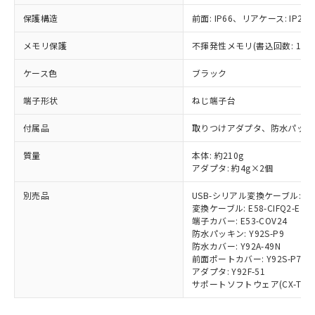
ご利用条件
有に対応した製品に切り替える予定のある
保護構造
前面: IP66、リアケース: IP20、
商品です。
対応予定なし：EU RoHS指令（10物質）の
メモリ保護
不揮発性メモリ(書込回数: 100
以下の条件をお読みいただき、同意のうえ
非含有に非対応の商品で、対応品を出す予
ご利用ください。
定はありません。
ケース色
ブラック
調査・確認中：EU RoHS指令（10物質）の
本サービスは、当社制御機器事業取扱
※1 中国RoHS○×表
非含有の対応状況を調査中または確認中の
端子形状
ねじ端子台
商品の当社在庫状況および標準価格
商品です。
(税抜)を提供させていただくもので
「○」：最大均質材料含有率が中国RoHSの
非該当品：ライセンス料など無形物で、有
付属品
取りつけアダプタ、防水パッキ
す。
基準値以下であることを示します。
害物質有無と関係のない商品です。
当社制御機器事業取扱商品の中には、
「×」：最大均質材料含有率が中国RoHSの
質量
本体: 約210g
仕入先様の事情により、非含有部品として
本サービスの対象外となる商品もある
アダプタ: 約4g×2個
基準値を超えていることを示します。
いたものが、含有品と判明した場合などや
当社は、これら貴社製品のうち、外国
ことをご了承ください。
「－」：未確認です。当社販売部門へお問
むを得ず変更することがあります。
為替および外国貿易法に定める商品
在庫状況および標準価格照会結果は、
別売品
USB-シリアル変換ケーブル: E58
い合わせください。
（以下｢規制貨物等」という）を輸出
記載している更新日時点での社内デー
変換ケーブル: E58-CIFQ2-E
*EU RoHS指令（10物質）：
または国外への提供する場合は、日本
端子カバー: E53-COV24
記
タに基づき作成されるものであり、閲
説明
鉛(Pb) 1000ppm以下、 水銀(Hg) 1000ppm以下、 カド
*中国RoHS10物質の基準値 (GB/T26572)：
国政府の輸出許可(または役務取引許
防水パッキン: Y92S-P9
号
覧された時点での実際の在庫および標
ミウム(Cd) 100ppm以下、
Pb(鉛) :1000ppm、 Hg(水銀) : 1000ppm、 Cd(カドミウ
防水カバー: Y92A-49N
可)を取得するなどの必要な手続きを
六価クロム(Cr(Ⅵ)) 1000ppm以下、ポリ臭化ビフェニル
ム) : 100ppm、
準価格とは異なる場合があることをご
前面ポートカバー: Y92S-P7
類(PBB) 1000ppm以下、ポリ臭化ジフェニルエーテル類
Cr(Ⅵ)(六価クロム) : 1000ppm、 PBBs(ポリ臭化ビフェ
とります。
了承ください。
(PBDE) 1000ppm以下、フタル酸ビス(2-エチルヘキシ
○
一定数以上の在庫あり
アダプタ: Y92F-51
ニル類) : 1000ppm、 PBDEs(ポリ臭化ジフェニルエーテ
当社は規制貨物を破棄する場合は、完
ル) (DEHP)(別名：DOP) 1000ppm以下、フタル酸ブチ
正式な納期状況および標準価格はお客
ル類) : 1000ppm、
サポートソフトウェア(CX-Thermo)
ルベンジル（BBP） 1000ppm以下、フタル酸ジブチル
全に破砕するなど、違法に輸出されな
DBP(フタル酸ジブチル) : 1000ppm、 DIBP(フタル酸ジ
様のお取引先、またはお客様担当のオ
（DBP） 1000ppm以下、フタル酸ジイソブチル
イソブチル) : 1000ppm、 BBP(フタル酸ブチルベンジ
△
一定数には満たないが在庫あり
いよう必要な手段を講じます。
ムロン制御機器販売店・当社販売員に
(DIBP) 1000ppm以下
ル) : 1000ppm、