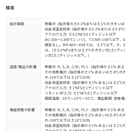
当社は貴社製品を、核兵器、ミサイ
但し、RoHS指令で産業用監視および制御機器に対する
DEHP(フタル酸ビス(2-エチルヘキシル)) : 1000ppm
ご相談ください。
精度
適用除外項目は除く。
ル、化学兵器、生物兵器またはその他
－
在庫なし(最新の在庫状況につ
オムロン制御機器販売店や当社販売拠
フタル酸エステル類の４物質については閾値を超える意
武器並びにこれらの製造装置等に一切
いては、お客様のお取引先、ま
図的な使用がないことを確認しています。
点は「
販売ネットワーク
」をご確認
※2 環境保護使用期限
使用いたしません。
たはお客様担当のオムロン制御
ください。
指示精度
熱電対: (指示値の±0.3%または±1℃の大きいほう
当社は、貴社製品を第三者に販売する
機器販売店・当社販売員にご確
白金測温抵抗体: (指示値の±0.2%または±0.8℃
在庫状況および標準価格結果を当社の
※2 対応予定月
「ｅ」：有害物質（10物質）のすべてが基
場合は、上記1、2および3の内容を当
アナログ入力: ±0.2%FS±1ディジット以下
認ください)
事前の承諾なく第三者に漏洩または開
準値以下であることを示します。
(K(-200～1300℃レンジ)、TとNの-100℃以下、
該第三者に通知します。また当社は、
示しないようお願いします。
規定なし。Bの400～800℃は、±3℃以下。R、S の
部品在庫の切り替え状況などにより、予定
「10」：通常の使用状況下において有害物
販売先および販売に係わる関係者が違
マイパーツ機能（部品リスト作成サー
空
受注生産機種、また在庫状況の
は、(±0.3%PVまたは±3℃の大きい方)±1ディジッ
月が前後することがあります。
質が外部に漏えいし、環境に深刻な影響を
法に輸出するおそれがある場合は、取
ビス）をご利用いただくには、I-Web
白
情報を公開していない機種
い方)±1ディジット以下。)
及ぼさない年数を意味します。
り引きをいたしません。
メンバーズにご登録されている必要が
「－」：未確認です。当社販売部門へお問
あります。
温度/電圧の影響
熱電対: R, S, B, C/W, PLⅡ: (指示値の±1%
い合わせください。
その他熱電対: (指示値の±1% あるいは±4℃の大
お客様が当ウェブサイト上で当社にご
※3 非含有証明書ダウンロード
の-100℃以下は±10℃以内
登録された部品リストについて、当社
白金測温抵抗体: (指示値の±1% あるいは±2℃の
および当社の共同利用者が、当社の製
アナログ入力: ±1%FS±1ディジット以下
下記の非含有証明書をダウンロードするこ
品・サービスに関するお客様との取
リモートSP入力: ±1%FS±1ディジット以下
とができます。
合意する
キャンセル
引・商談に必要な範囲で利用すること
周囲温度: -10℃～23℃～55℃、電圧範囲: 定格電圧の
をご了承ください。
EU RoHS指令（10物質）の非含有証明書
※当社の共同利用者とは、
"個人情報
電磁妨害の影響
熱電対: R, S, B, C/W, PLⅡ: (指示値の±1%
51物質の非含有証明書（当社基準）
その他熱電対: (指示値の±1% あるいは±4℃の大
の共同利用に関して"
の「1.共同利
※本証明書は発行日時点で非含有を証明す
の-100℃以下は±10℃以内
用者の範囲」に記載されている法人を
るもので、過去に遡って非含有を証明する
白金測温抵抗体: (指示値の±1% あるいは±2℃の
指します。
アナログ入力: ±1%FS±1ディジット以下