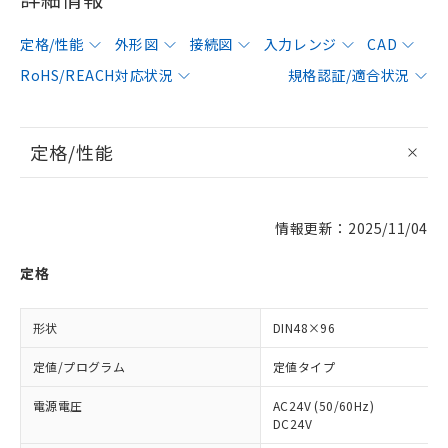
定格/性能
外形図
接続図
入力レンジ
CAD
RoHS/REACH対応状況
規格認証/適合状況
定格/性能
情報更新：2025/11/04
定格
形状
DIN48×96
定値/プログラム
定値タイプ
電源電圧
AC24V (50/60Hz)
DC24V