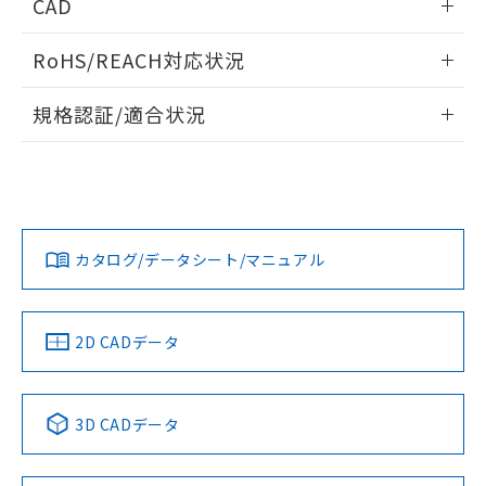
CAD
ログイン/会員登録いただくと、CADデータをダウンロー
RoHS/REACH対応状況
ドすることができます。
情報更新：2026/7/29
規格認証/適合状況
ログイン/会員登録
EU RoHS
注意事項・凡例
UL認証
CSA認証
CEマーキング
Yes
Yes
Yes
対応状況
対応予定月
※1
※2
ダウンロードデータをご利用いただく前に、以下を必ずお読
みください。
カタログ/データシート/マニュアル
対応済み
ソフトウェアの使用条件
LR型式承認
DNV型式承認
BV型式承認
KR型式承
（イギリス
（ノルウェー
（フランス
（韓国
船舶規格）
船舶規格）
船舶規格）
船舶規格
中国 RoHS
注意事項・凡例
2D CADデータ
Yes
No
No
No
中国 RoHS表
※1 ※2
3D CADデータ
この製品の規格認証/適合状況ページへ
Pb
Hg
Cd
Cr(VI)
その他の認証はこちらのページからご検索ください