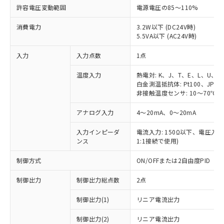
許容電圧変動範囲
電源電圧の85～110%
消費電力
3.2W以下 (DC24V時)
5.5VA以下 (AC24V時)
入力
入力点数
1点
温度入力
熱電対: K、J、T、E、L、U、N
白金測温抵抗体: Pt100、JPt10
非接触温度センサ: 10～70℃、6
アナログ入力
4～20mA、0～20mA
入力インピーダ
電流入力: 150Ω以下、電圧入力:
ンス
1:1接続で使用)
制御方式
ON/OFFまたは2自由度PID
制御出力
制御出力総点数
2点
制御出力(1)
リニア電流出力
制御出力(2)
リニア電流出力