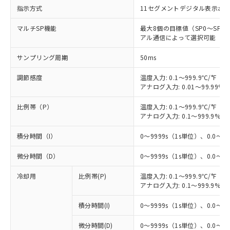
指示方式
11セグメントデジタル表示お
マルチSP機能
最大8個の目標値（SP0～SP
アル通信によって選択可能
サンプリング周期
50ms
調節感度
温度入力: 0.1～999.9℃/°F（0
アナログ入力: 0.01～99.99%F
比例帯（P）
温度入力: 0.1～999.9℃/°F（0
アナログ入力: 0.1～999.9%F
積分時間（I）
0～9999s（1s単位）、0.0～99
微分時間（D）
0～9999s（1s単位）、0.0～99
冷却用
比例帯(P)
温度入力: 0.1～999.9℃/°F（0
アナログ入力: 0.1～999.9%F
積分時間(I)
0～9999s（1s単位）、0.0～99
微分時間(D)
0～9999s（1s単位）、0.0～99