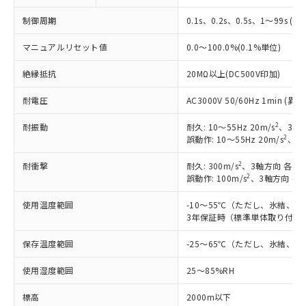
制御周期
0.1s、0.2s、0.5s、1～99s (1
マニュアルリセット値
0.0～100.0%(0.1%単位)
絶縁抵抗
20MΩ以上(DC500V印加)
耐電圧
AC3000V 50/60Hz 1min 
2
耐振動
耐久: 10～55Hz 20m/s
、3軸方
2
誤動作: 10～55Hz 20m/s
、3軸
2
耐衝撃
耐久: 300m/s
、3軸方向 各3回
2
誤動作: 100m/s
、3軸方向 各
使用温度範囲
-10～55℃（ただし、氷結、
3年保証時（標準単体取り付け）
※1 対応状況
保存温度範囲
-25～65℃（ただし、氷結、
対応済み：EU RoHS指令（10物質）の
使用湿度範囲
25～85%RH
非含有に対応した製品が提供可能な商品で
す。
標高
2000m以下
対応予定：EU RoHS指令（10物質）の非含