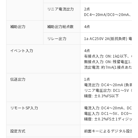
リニア電流出力
2点
DC4～20mA/DC0～20mA、負
補助出力
補助出力総点数
4点
リレー出力
1a AC250V 2A(抵抗負荷) 電
イベント入力
4点
有接点入力: ON: 1kΩ以下、OFF
無接点入力: ON: 残留電圧1.5V
流出電流: 約7mA(1接点あたり)
伝送出力
1点
電流出力: DC4～20mA (負荷: 
リニア電圧出力: DC1～5V（負荷
精度: ±0.3%FS以下
リモートSP入力
電流入力: DC4～20mA、DC0
電圧入力: DC1～5V、DC0～5
精度: ±0.2%FS±1ディジッ
設定方式
前面キーによるデジタル設定