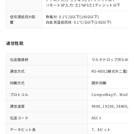
ものではありません。
リモートSP入力: ±1%FS±1ディジット以下
また、RoHS指令のフタル酸エステル類４
物質の対応では、対応完了までの期間は出
信号源抵抗の影
熱電対: 0.1℃/Ω以下(100Ω以下)
荷製品に未対応品が混在することから備考
響
白金測温抵抗体: 0.1℃/Ω以下(10Ω以下)
欄に対応日を記載しておりました。
既に当社にて対応品への在庫切替を完了
していることから、特段のことがない限
通信性能
り、2022年1月12日より割愛しておりま
す。
伝送路接続
マルチドロップ(RS-485)
通信方式
RS-485(2線式半二重)
同期方式
調歩同期
プロトコル
CompoWay/F、Modbus
通信速度
9600, 19200, 38400, 5
伝送コード
ASCⅡ
データビット長
7、8ビット