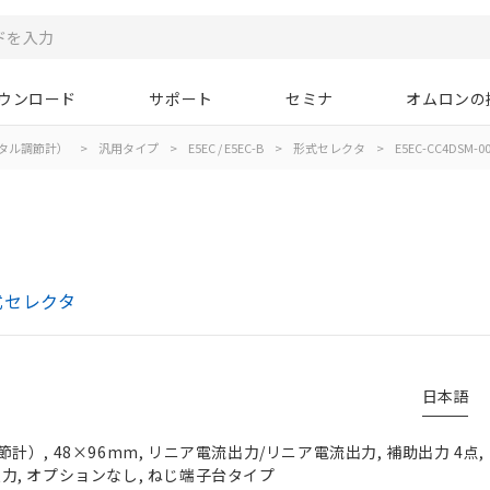
ウンロード
サポート
セミナ
オムロンの
タル調節計）
>
汎用タイプ
>
E5EC / E5EC-B
>
形式セレクタ
>
E5EC-CC4DSM-0
形式セレクタ
日本語
）, 48×96mm, リニア電流出力/リニア電流出力, 補助出力 4点,
チ入力, オプションなし, ねじ端子台タイプ