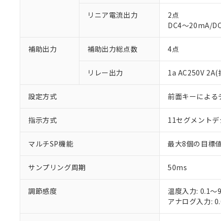
リニア電流出力
2点
DC4～20mA/D
補助出力
補助出力総点数
4点
※1 対応状況
リレー出力
1a AC250V 
対応済み：EU
設定方式
前面キーによる
対応予定：EU R
対応予定なし：EU
指示方式
11セグメント
調査・確認中：EU
ご利用条件
非該当品：ライセ
※1 中国RoHS
マルチSP機能
最大8個の目標値
仕入先様の事情に
があります。
以下の条件をお読
「○」：最大均質
サンプリング周期
50ms
「×」：最大均質
本サービスは
当社は、これ
*EU RoHS指令（10物
「－」：未確認で
鉛(Pb) 1000ppm以下、
くものです。
う）を輸出ま
調節感度
温度入力: 0.1～9
記
説明
六価クロム(Cr(Ⅵ)) 1
当社制御機器
などの必要な
フタル酸ビス(2-エチルヘ
アナログ入力: 0.
号
*中国RoHS10物質の基準値 
ル（DBP） 1000ppm
在庫状況およ
当社は規制貨
Pb(鉛) :1000ppm、 Hg
但し、RoHS指令で産
のであり、閲
ます。
Cr(Ⅵ)(六価クロム) : 
フタル酸エステル類の４