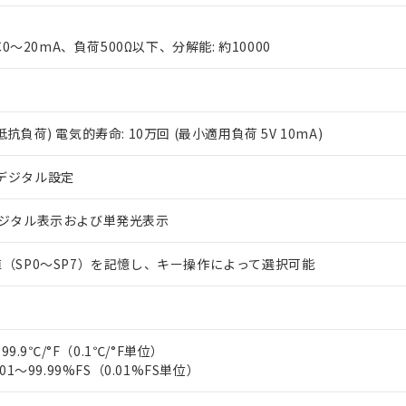
C0～20mA、負荷500Ω以下、分解能: 約10000
2A(抵抗負荷) 電気的寿命: 10万回 (最小適用負荷 5V 10mA)
 RoHS指令（10物質）の非含有に対応した製品が提供可能な商品です
デジタル設定
oHS指令（10物質）の非含有に対応した製品に切り替える予定のある
 RoHS指令（10物質）の非含有に非対応の商品で、対応品を出す予
デジタル表示および単発光表示
 RoHS指令（10物質）の非含有の対応状況を調査中または確認中の
ンス料など無形物で、有害物質有無と関係のない商品です。
○×表
（SP0～SP7）を記憶し、キー操作によって選択可能
より、非含有部品としていたものが、含有品と判明した場合などやむ
みいただき、同意のうえご利用ください。
材料含有率が中国RoHSの基準値以下であることを示します。
材料含有率が中国RoHSの基準値を超えていることを示します。
、当社制御機器事業取扱商品の当社在庫状況および標準価格(税抜)
ら貴社製品のうち、外国為替および外国貿易法に定める商品（以下｢
質）：
す。当社販売部門へお問い合わせください。
 水銀(Hg) 1000ppm以下、 カドミウム(Cd) 100ppm以下、
たは国外への提供する場合は、日本国政府の輸出許可(または役務取
99.9℃/°F（0.1℃/°F単位）
000ppm以下、ポリ臭化ビフェニル類(PBB) 1000ppm以下、ポリ臭化ジフェニルエーテル類(P
事業取扱商品の中には、本サービスの対象外となる商品もあること
手続きをとります。
キシル) (DEHP)(別名：DOP) 1000ppm以下、フタル酸ブチルベンジル（BBP） 100
01～99.99%FS（0.01%FS単位）
(GB/T26572)：
以下、フタル酸ジイソブチル (DIBP) 1000ppm以下
び標準価格照会結果は、記載している更新日時点での社内データに
物を破棄する場合は、完全に破砕するなど、違法に輸出されないよ
(水銀) : 1000ppm、 Cd(カドミウム) : 100ppm、
業用監視および制御機器に対する適用除外項目は除く。
覧された時点での実際の在庫および標準価格とは異なる場合がある
1000ppm、 PBBs(ポリ臭化ビフェニル類) : 1000ppm、 PBDEs(ポリ臭化ジフェニルエーテル類
物質については閾値を超える意図的な使用がないことを確認しています。