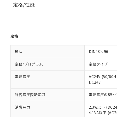
定格/性能
定格
形状
DIN48×96
定値/プログラム
定値タイプ
電源電圧
AC24V (50/60H
DC24V
許容電圧変動範囲
電源電圧の85～
消費電力
2.3W以下 (DC2
4.1VA以下 (AC2