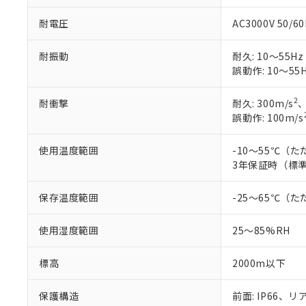
耐電圧
AC3000V 50/
耐振動
耐久: 10～55Hz
誤動作: 10～55H
2
耐衝撃
耐久: 300m/s
、
誤動作: 100m/s
使用温度範囲
-10～55℃（
3年保証時（標準
保存温度範囲
-25～65℃（
使用湿度範囲
25～85%RH
標高
2000m以下
保護構造
前面: IP66、リア