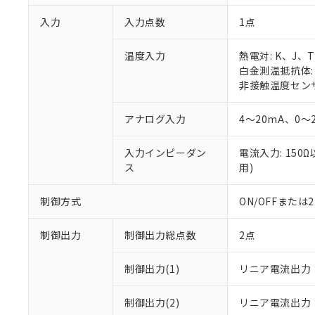
入力
入力点数
1点
温度入力
熱電対: K、J、
白金測温抵抗体: P
非接触温度センサ:
アナログ入力
4～20mA、0～
入力インピーダン
電流入力: 150
ス
用)
制御方式
ON/OFFまた
制御出力
制御出力総点数
2点
制御出力(1)
リニア電流出力
制御出力(2)
リニア電流出力