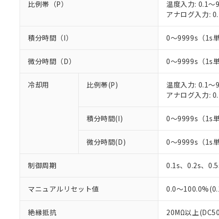
比例帯（P）
温度入力: 0.1～9
○
一定数以
DBP(フタル酸ジブチル) :
い。
当社は貴社製
DEHP(フタル酸ビス(2-エ
アナログ入力: 0.
正式な納期状
置等に一切使
当社販売員に
※2 対応予定月
△
一定数に
当社は、貴社
オムロン制御
積分時間（I）
0～9999s（1s
また当社は、
※2 環境保護使
在庫状況およ
部品在庫の切り替
たしません。
－
在庫なし
す。
「ｅ」：有害物質
微分時間（D）
0～9999s（1s
機器販売
マイパーツ機
「10」：通常の
ている必要が
味します。
冷却用
比例帯(P)
温度入力: 0.1～9
空
受注生産
お客様が当ウ
※3 非含有証明
「－」：未確認で
アナログ入力: 0.
白
が、当社の製
さい。
下記の非含有証明
積分時間(I)
0～9999s（1s
※当社の共同
いる法人を指
EU RoHS指令（
51物質の非含有証
微分時間(D)
0～9999s（1s
※本証明書は発行
また、RoHS指
制御周期
0.1s、0.2s、0.
混在することから
既に当社にて対応
マニュアルリセット値
0.0～100.0%(
り割愛しておりま
絶縁抵抗
20MΩ以上(DC5