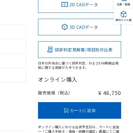
2D CADデータ
在庫・価格
無料テスト機
3D CADデータ
該非判定見解書/項目別対比表
日本の外為法に基づく該非判定、およびEAR再輸出規
制に関する見解が入手できます。
オンライン購入
¥ 46,750
販売価格（税込）
カートに追加
オンライン購入における出荷予定日は、カートに追加
～「ご購入手続き：価格・納期の確認」画面にてご確