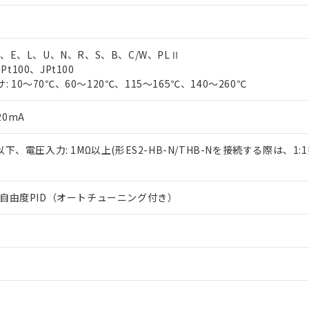
T、E、L、U、N、R、S、B、C/W、PLⅡ
t100、JPt100
 10～70℃、60～120℃、115～165℃、140～260℃
20mA
Ω以下、電圧入力: 1MΩ以上(形ES2-HB-N/THB-Nを接続する際は、1
は2自由度PID（オートチューニング付き）