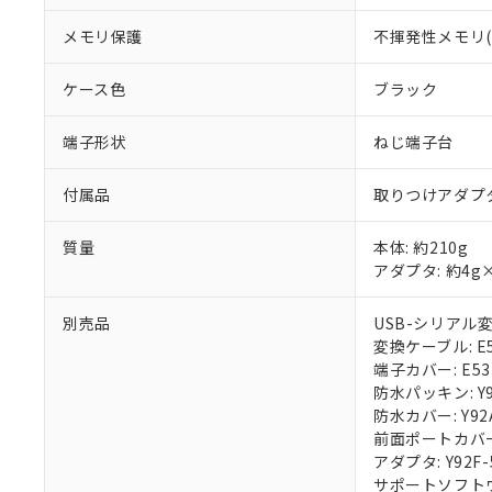
メモリ保護
不揮発性メモリ(書
ケース色
ブラック
端子形状
ねじ端子台
付属品
取りつけアダプ
質量
本体: 約210g
アダプタ: 約4g
別売品
USB-シリアル変換
変換ケーブル: E58
端子カバー: E53
防水パッキン: Y9
防水カバー: Y92
前面ポートカバー: 
アダプタ: Y92F-
サポートソフトウェア