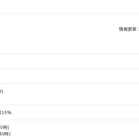
情報更新：2
z)
110%
4V時)
4V時)