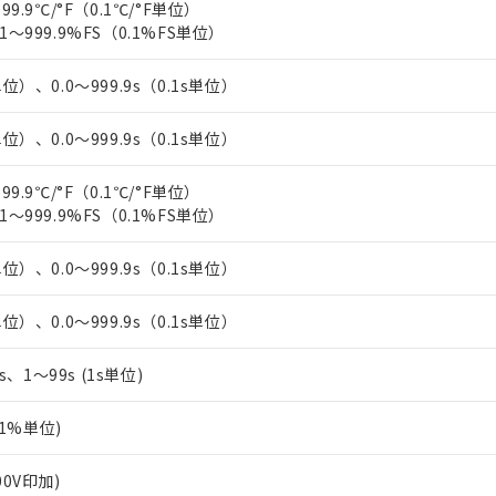
99.9℃/°F（0.1℃/°F単位）
上の在庫あり
 1000ppm、 DIBP(フタル酸ジイソブチル) : 1000ppm、 BBP(フタル酸ブチルベンジル) :
品を、核兵器、ミサイル、化学兵器、生物兵器またはその他武器並
チルヘキシル)) : 1000ppm
1～999.9%FS（0.1%FS単位）
況および標準価格はお客様のお取引先、またはお客様担当のオムロ
用いたしません。
ご相談ください。
は満たないが在庫あり
製品を第三者に販売する場合は、上記1、2および3の内容を当該第
機器販売店や当社販売拠点は「
販売ネットワーク
」をご確認くだ
単位）、0.0～999.9s（0.1s単位）
販売先および販売に係わる関係者が違法に輸出するおそれがある場
用期限
び標準価格結果を当社の事前の承諾なく第三者に漏洩または開示し
え状況などにより、予定月が前後することがあります。
(最新の在庫状況については、お客様のお取引先、またはお客様担当
（10物質）のすべてが基準値以下であることを示します。
単位）、0.0～999.9s（0.1s単位）
店・当社販売員にご確認ください)
能（部品リスト作成サービス）をご利用いただくには、I-Webメン
使用状況下において有害物質が外部に漏えいし、環境に深刻な影響を
あります。
99.9℃/°F（0.1℃/°F単位）
機種、また在庫状況の情報を公開していない機種
ェブサイト上で当社にご登録された部品リストについて、当社およ
書ダウンロード
す。当社販売部門へお問い合わせください。
1～999.9%FS（0.1%FS単位）
品・サービスに関するお客様との取引・商談に必要な範囲で利用す
合意する
キャンセル
書をダウンロードすることができます。
単位）、0.0～999.9s（0.1s単位）
利用者とは、
"個人情報の共同利用に関して"
の「1.共同利用者の
します。
10物質）の非含有証明書
明書（当社基準）
単位）、0.0～999.9s（0.1s単位）
日時点で非含有を証明するもので、過去に遡って非含有を証明するも
令のフタル酸エステル類４物質の対応では、対応完了までの期間は出
5s、1～99s (1s単位)
備考欄に対応日を記載しておりました。
品への在庫切替を完了していることから、特段のことがない限り、20
0.1%単位)
す。
00V印加)