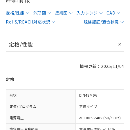
定格/性能
外形図
接続図
入力レンジ
CAD
RoHS/REACH対応状況
規格認証/適合状況
定格/性能
情報更新：2025/11/04
定格
形状
DIN48×96
定値/プログラム
定値タイプ
電源電圧
AC100～240V (50/60Hz)
許容電圧変動範囲
電源電圧の85～110%