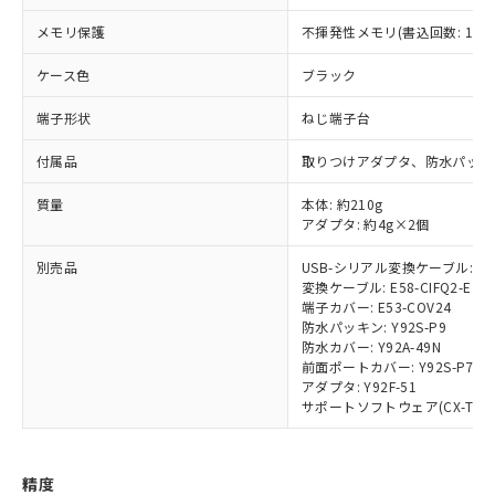
商品です。
メモリ保護
不揮発性メモリ(書込回数: 100
対応予定なし：EU RoHS指令（10物質）の
以下の条件をお読みいただき、同意のうえ
非含有に非対応の商品で、対応品を出す予
ケース色
ブラック
ご利用ください。
定はありません。
調査・確認中：EU RoHS指令（10物質）の
端子形状
ねじ端子台
本サービスは、当社制御機器事業取扱
※1 中国RoHS○×表
非含有の対応状況を調査中または確認中の
商品の当社在庫状況および標準価格
商品です。
付属品
取りつけアダプタ、防水パッキ
(税抜)を提供させていただくもので
「○」：最大均質材料含有率が中国RoHSの
非該当品：ライセンス料など無形物で、有
す。
基準値以下であることを示します。
害物質有無と関係のない商品です。
質量
本体: 約210g
当社制御機器事業取扱商品の中には、
「×」：最大均質材料含有率が中国RoHSの
アダプタ: 約4g×2個
仕入先様の事情により、非含有部品として
本サービスの対象外となる商品もある
基準値を超えていることを示します。
いたものが、含有品と判明した場合などや
当社は、これら貴社製品のうち、外国
ことをご了承ください。
別売品
USB-シリアル変換ケーブル: E58
「－」：未確認です。当社販売部門へお問
むを得ず変更することがあります。
為替および外国貿易法に定める商品
在庫状況および標準価格照会結果は、
変換ケーブル: E58-CIFQ2-E
い合わせください。
（以下｢規制貨物等」という）を輸出
記載している更新日時点での社内デー
端子カバー: E53-COV24
*EU RoHS指令（10物質）：
または国外への提供する場合は、日本
防水パッキン: Y92S-P9
記
タに基づき作成されるものであり、閲
説明
鉛(Pb) 1000ppm以下、 水銀(Hg) 1000ppm以下、 カド
*中国RoHS10物質の基準値 (GB/T26572)：
国政府の輸出許可(または役務取引許
防水カバー: Y92A-49N
号
覧された時点での実際の在庫および標
ミウム(Cd) 100ppm以下、
Pb(鉛) :1000ppm、 Hg(水銀) : 1000ppm、 Cd(カドミウ
前面ポートカバー: Y92S-P7
可)を取得するなどの必要な手続きを
六価クロム(Cr(Ⅵ)) 1000ppm以下、ポリ臭化ビフェニル
ム) : 100ppm、
準価格とは異なる場合があることをご
アダプタ: Y92F-51
類(PBB) 1000ppm以下、ポリ臭化ジフェニルエーテル類
Cr(Ⅵ)(六価クロム) : 1000ppm、 PBBs(ポリ臭化ビフェ
とります。
了承ください。
(PBDE) 1000ppm以下、フタル酸ビス(2-エチルヘキシ
○
一定数以上の在庫あり
サポートソフトウェア(CX-Thermo)
ニル類) : 1000ppm、 PBDEs(ポリ臭化ジフェニルエーテ
当社は規制貨物を破棄する場合は、完
ル) (DEHP)(別名：DOP) 1000ppm以下、フタル酸ブチ
正式な納期状況および標準価格はお客
ル類) : 1000ppm、
ルベンジル（BBP） 1000ppm以下、フタル酸ジブチル
全に破砕するなど、違法に輸出されな
DBP(フタル酸ジブチル) : 1000ppm、 DIBP(フタル酸ジ
様のお取引先、またはお客様担当のオ
（DBP） 1000ppm以下、フタル酸ジイソブチル
イソブチル) : 1000ppm、 BBP(フタル酸ブチルベンジ
△
一定数には満たないが在庫あり
いよう必要な手段を講じます。
ムロン制御機器販売店・当社販売員に
(DIBP) 1000ppm以下
ル) : 1000ppm、
精度
当社は貴社製品を、核兵器、ミサイ
但し、RoHS指令で産業用監視および制御機器に対する
DEHP(フタル酸ビス(2-エチルヘキシル)) : 1000ppm
ご相談ください。