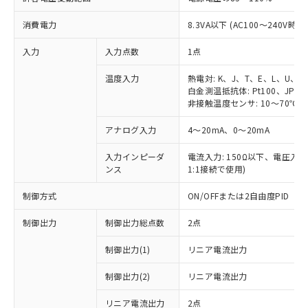
消費電力
8.3VA以下 (AC100～240V時)
入力
入力点数
1点
温度入力
熱電対: K、J、T、E、L、U、N
白金測温抵抗体: Pt100、JPt10
非接触温度センサ: 10～70℃、6
アナログ入力
4～20mA、0～20mA
入力インピーダ
電流入力: 150Ω以下、電圧入力:
ンス
1:1接続で使用)
制御方式
ON/OFFまたは2自由度PID
制御出力
制御出力総点数
2点
制御出力(1)
リニア電流出力
制御出力(2)
リニア電流出力
リニア電流出力
2点