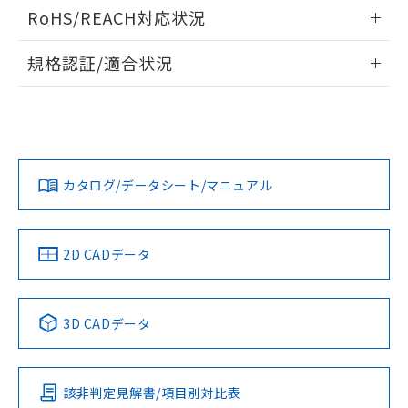
ログイン/会員登録いただくと、CADデータをダウンロー
RoHS/REACH対応状況
ドすることができます。
情報更新：2026/7/29
規格認証/適合状況
ログイン/会員登録
EU RoHS
注意事項・凡例
UL認証
CSA認証
CEマーキング
Yes
Yes
Yes
対応状況
対応予定月
※1
※2
ダウンロードデータをご利用いただく前に、以下を必ずお読
みください。
カタログ/データシート/マニュアル
対応済み
ソフトウェアの使用条件
LR型式承認
DNV型式承認
BV型式承認
KR型式承
（イギリス
（ノルウェー
（フランス
（韓国
船舶規格）
船舶規格）
船舶規格）
船舶規格
中国 RoHS
注意事項・凡例
2D CADデータ
Yes
No
No
No
中国 RoHS表
※1 ※2
3D CADデータ
この製品の規格認証/適合状況ページへ
Pb
Hg
Cd
Cr(VI)
その他の認証はこちらのページからご検索ください
該非判定見解書/項目別対比表
X
O
O
O