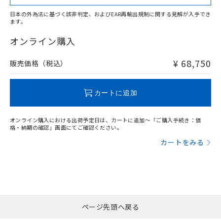
日本の外為法に基づく該非判定、およびEAR再輸出規制に関する見解が入手でき
ます。
"対応済み"や非含有の記載がされた商品であっても、流通
在庫等で未対応品が混在する可能性があります。
オンライン購入
非含有品が必要な際は、弊社営業部門もしくは販売店へお
問い合わせください。
¥ 68,750
販売価格（税込）
この製品のRoHS/REACH対応状況ページへ
カートに追加
オンライン購入における出荷予定日は、カートに追加～「ご購入手続き：価
格・納期の確認」画面にてご確認ください。
カートをみる
ページ先頭へ戻る