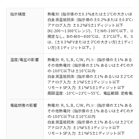
適用除外項目は除く。
ル、化学兵器、生物兵器またはその他
－
在庫なし(最新の在庫状況につ
オムロン制御機器販売店や当社販売拠
フタル酸エステル類の４物質については閾値を超える意
武器並びにこれらの製造装置等に一切
いては、お客様のお取引先、ま
図的な使用がないことを確認しています。
点は「
販売ネットワーク
」をご確認
指示精度
熱電対: (指示値の±0.3%または±1℃の大きいほう
※2 環境保護使用期限
使用いたしません。
たはお客様担当のオムロン制御
ください。
白金測温抵抗体: (指示値の±0.2%または±0.8℃
当社は、貴社製品を第三者に販売する
機器販売店・当社販売員にご確
アナログ入力: ±0.2%FS±1ディジット以下
在庫状況および標準価格結果を当社の
※2 対応予定月
「ｅ」：有害物質（10物質）のすべてが基
場合は、上記1、2および3の内容を当
(K(-200～1300℃レンジ)、TとNの-100℃以下、
認ください)
事前の承諾なく第三者に漏洩または開
準値以下であることを示します。
規定なし。Bの400～800℃は、±3℃以下。R、S の
該第三者に通知します。また当社は、
示しないようお願いします。
は、(±0.3%PVまたは±3℃の大きい方)±1ディジッ
部品在庫の切り替え状況などにより、予定
「10」：通常の使用状況下において有害物
販売先および販売に係わる関係者が違
マイパーツ機能（部品リスト作成サー
空
受注生産機種、また在庫状況の
い方)±1ディジット以下。)
月が前後することがあります。
質が外部に漏えいし、環境に深刻な影響を
法に輸出するおそれがある場合は、取
ビス）をご利用いただくには、I-Web
白
情報を公開していない機種
及ぼさない年数を意味します。
り引きをいたしません。
メンバーズにご登録されている必要が
温度/電圧の影響
熱電対: R, S, B, C/W, PLⅡ: (指示値の±1%
「－」：未確認です。当社販売部門へお問
あります。
その他熱電対: (指示値の±1% あるいは±4℃の大
い合わせください。
の-100℃以下は±10℃以内
お客様が当ウェブサイト上で当社にご
※3 非含有証明書ダウンロード
白金測温抵抗体: (指示値の±1% あるいは±2℃の
登録された部品リストについて、当社
アナログ入力: ±1%FS±1ディジット以下
および当社の共同利用者が、当社の製
リモートSP入力: ±1%FS±1ディジット以下
下記の非含有証明書をダウンロードするこ
品・サービスに関するお客様との取
周囲温度: -10℃～23℃～55℃、電圧範囲: 定格電圧の
とができます。
合意する
キャンセル
引・商談に必要な範囲で利用すること
をご了承ください。
電磁妨害の影響
熱電対: R, S, B, C/W, PLⅡ: (指示値の±1%
EU RoHS指令（10物質）の非含有証明書
※当社の共同利用者とは、
"個人情報
その他熱電対: (指示値の±1% あるいは±4℃の大
51物質の非含有証明書（当社基準）
の-100℃以下は±10℃以内
の共同利用に関して"
の「1.共同利
※本証明書は発行日時点で非含有を証明す
白金測温抵抗体: (指示値の±1% あるいは±2℃の
用者の範囲」に記載されている法人を
るもので、過去に遡って非含有を証明する
アナログ入力: ±1%FS±1ディジット以下
指します。
リモートSP入力: ±1%FS±1ディジット以下
ものではありません。