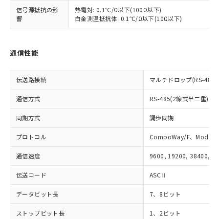
また、RoHS指令のフタル酸エステル類４
信号源抵抗の影
熱電対: 0.1℃/Ω以下(100Ω以下)
物質の対応では、対応完了までの期間は出
響
白金測温抵抗体: 0.1℃/Ω以下(10Ω以下)
荷製品に未対応品が混在することから備考
欄に対応日を記載しておりました。
既に当社にて対応品への在庫切替を完了
通信性能
していることから、特段のことがない限
り、2022年1月12日より割愛しておりま
す。
伝送路接続
マルチドロップ(RS-485)
通信方式
RS-485(2線式半二重)
同期方式
調歩同期
プロトコル
CompoWay/F、Modbus
通信速度
9600, 19200, 38400, 5
伝送コード
ASCⅡ
データビット長
7、8ビット
ストップビット長
1、2ビット