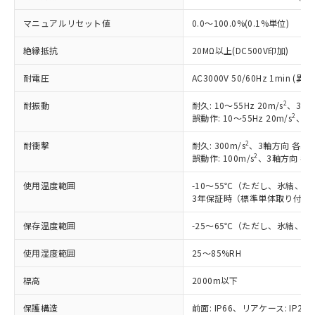
マニュアルリセット値
0.0～100.0%(0.1%単位)
絶縁抵抗
20MΩ以上(DC500V印加)
耐電圧
AC3000V 50/60Hz 1min 
2
耐振動
耐久: 10～55Hz 20m/s
、3軸方
2
誤動作: 10～55Hz 20m/s
、3軸
2
耐衝撃
耐久: 300m/s
、3軸方向 各3回
2
誤動作: 100m/s
、3軸方向 各
使用温度範囲
-10～55℃（ただし、氷結、
3年保証時（標準単体取り付け）
※1 対応状況
保存温度範囲
-25～65℃（ただし、氷結、
対応済み：EU RoHS指令（10物質）の
使用湿度範囲
25～85%RH
非含有に対応した製品が提供可能な商品で
標高
2000m以下
す。
対応予定：EU RoHS指令（10物質）の非含
ご利用条件
保護構造
前面: IP66、リアケース: IP20、
有に対応した製品に切り替える予定のある