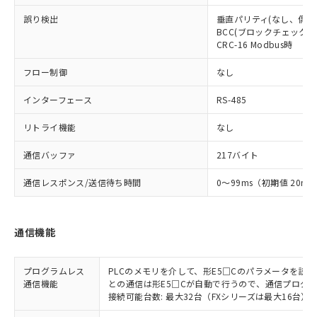
誤り検出
垂直パリティ(なし、偶数
BCC(ブロックチェックキャ
CRC-16 Modbus時
フロー制御
なし
インターフェース
RS-485
リトライ機能
なし
通信バッファ
217バイト
通信レスポンス/送信待ち時間
0～99ms（初期値 20ms
通信機能
プログラムレス
PLCのメモリを介して、形E5□Cのパラメータを読
通信機能
との通信は形E5□Cが自動で行うので、通信プログ
接続可能台数: 最大32台（FXシリーズは最大16台）