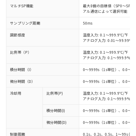
マルチSP機能
最大8個の目標値（SP0～SP
アル通信によって選択可能
サンプリング周期
50ms
調節感度
温度入力: 0.1～999.9℃/°F（0
アナログ入力: 0.01～99.99%F
比例帯（P）
温度入力: 0.1～999.9℃/°F（0
アナログ入力: 0.1～999.9%F
積分時間（I）
0～9999s（1s単位）、0.0～99
微分時間（D）
0～9999s（1s単位）、0.0～99
冷却用
比例帯(P)
温度入力: 0.1～999.9℃/°F（0
アナログ入力: 0.1～999.9%F
積分時間(I)
0～9999s（1s単位）、0.0～99
微分時間(D)
0～9999s（1s単位）、0.0～99
制御周期
0.1s、0.2s、0.5s、1～99s (1