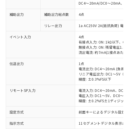
DC4～20mA/DC0～20mA、負
補助出力
補助出力総点数
4点
リレー出力
1a AC250V 2A(抵抗負荷) 電
イベント入力
4点
有接点入力: ON: 1kΩ以下、OFF
無接点入力: ON: 残留電圧1.5V
流出電流: 約7mA(1接点あたり)
伝送出力
1点
電流出力: DC4～20mA (負荷: 
リニア電圧出力: DC1～5V（負荷
精度: ±0.3%FS以下
リモートSP入力
電流入力: DC4～20mA、DC0
電圧入力: DC1～5V、DC0～5
精度: ±0.2%FS±1ディジッ
設定方式
前面キーによるデジタル設定
指示方式
11セグメントデジタル表示お