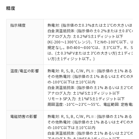
当社は貴社製品を、核兵器、ミサイ
但し、RoHS指令で産業用監視および制御機器に対する
DEHP(フタル酸ビス(2-エチルヘキシル)) : 1000ppm
ご相談ください。
精度
適用除外項目は除く。
ル、化学兵器、生物兵器またはその他
－
在庫なし(最新の在庫状況につ
オムロン制御機器販売店や当社販売拠
フタル酸エステル類の４物質については閾値を超える意
武器並びにこれらの製造装置等に一切
いては、お客様のお取引先、ま
図的な使用がないことを確認しています。
点は「
販売ネットワーク
」をご確認
※2 環境保護使用期限
使用いたしません。
たはお客様担当のオムロン制御
ください。
指示精度
熱電対: (指示値の±0.3%または±1℃の大きいほう
当社は、貴社製品を第三者に販売する
機器販売店・当社販売員にご確
白金測温抵抗体: (指示値の±0.2%または±0.8℃
在庫状況および標準価格結果を当社の
※2 対応予定月
「ｅ」：有害物質（10物質）のすべてが基
場合は、上記1、2および3の内容を当
アナログ入力: ±0.2%FS±1ディジット以下
認ください)
事前の承諾なく第三者に漏洩または開
準値以下であることを示します。
(K(-200～1300℃レンジ)、TとNの-100℃以下、
該第三者に通知します。また当社は、
示しないようお願いします。
規定なし。Bの400～800℃は、±3℃以下。R、S の
部品在庫の切り替え状況などにより、予定
「10」：通常の使用状況下において有害物
販売先および販売に係わる関係者が違
マイパーツ機能（部品リスト作成サー
空
受注生産機種、また在庫状況の
は、(±0.3%PVまたは±3℃の大きい方)±1ディジッ
月が前後することがあります。
質が外部に漏えいし、環境に深刻な影響を
法に輸出するおそれがある場合は、取
ビス）をご利用いただくには、I-Web
白
情報を公開していない機種
い方)±1ディジット以下。)
及ぼさない年数を意味します。
り引きをいたしません。
メンバーズにご登録されている必要が
「－」：未確認です。当社販売部門へお問
あります。
温度/電圧の影響
熱電対: R, S, B, C/W, PLⅡ: (指示値の±1%
い合わせください。
その他熱電対: (指示値の±1% あるいは±4℃の大
お客様が当ウェブサイト上で当社にご
※3 非含有証明書ダウンロード
の-100℃以下は±10℃以内
登録された部品リストについて、当社
白金測温抵抗体: (指示値の±1% あるいは±2℃の
および当社の共同利用者が、当社の製
アナログ入力: ±1%FS±1ディジット以下
下記の非含有証明書をダウンロードするこ
品・サービスに関するお客様との取
リモートSP入力: ±1%FS±1ディジット以下
とができます。
合意する
キャンセル
引・商談に必要な範囲で利用すること
周囲温度: -10℃～23℃～55℃、電圧範囲: 定格電圧の
をご了承ください。
EU RoHS指令（10物質）の非含有証明書
※当社の共同利用者とは、
"個人情報
電磁妨害の影響
熱電対: R, S, B, C/W, PLⅡ: (指示値の±1%
51物質の非含有証明書（当社基準）
その他熱電対: (指示値の±1% あるいは±4℃の大
の共同利用に関して"
の「1.共同利
※本証明書は発行日時点で非含有を証明す
の-100℃以下は±10℃以内
用者の範囲」に記載されている法人を
るもので、過去に遡って非含有を証明する
白金測温抵抗体: (指示値の±1% あるいは±2℃の
指します。
アナログ入力: ±1%FS±1ディジット以下