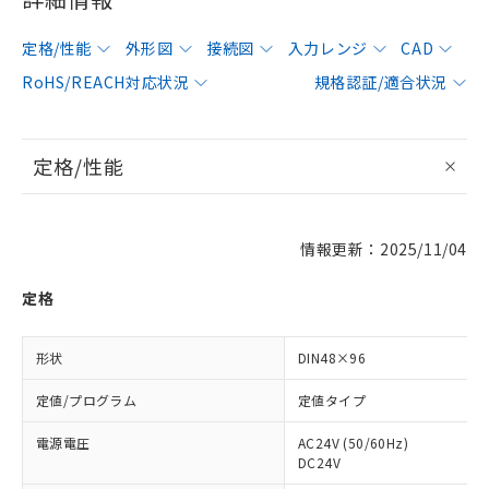
定格/性能
外形図
接続図
入力レンジ
CAD
RoHS/REACH対応状況
規格認証/適合状況
定格/性能
情報更新：2025/11/04
定格
形状
DIN48×96
定値/プログラム
定値タイプ
電源電圧
AC24V (50/60Hz)
DC24V