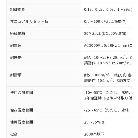
制御周期
0.1s、0.2s、0.5s、1～99s (1
マニュアルリセット値
0.0～100.0%(0.1%単位)
絶縁抵抗
20MΩ以上(DC500V印加)
耐電圧
AC3000V 50/60Hz 1min 
2
耐振動
耐久: 10～55Hz 20m/s
、3軸方
2
誤動作: 10～55Hz 20m/s
、3軸
2
耐衝撃
耐久: 300m/s
、3軸方向 各3回
2
誤動作: 100m/s
、3軸方向 各
使用温度範囲
-10～55℃（ただし、氷結、
3年保証時（標準単体取り付け）
※1 対応状況
保存温度範囲
-25～65℃（ただし、氷結、
対応済み：EU RoHS指令（10物質）の
使用湿度範囲
25～85%RH
非含有に対応した製品が提供可能な商品で
す。
標高
2000m以下
対応予定：EU RoHS指令（10物質）の非含