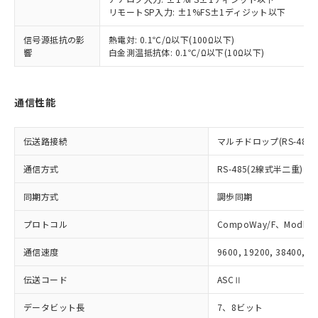
ものではありません。
リモートSP入力: ±1%FS±1ディジット以下
また、RoHS指令のフタル酸エステル類４
物質の対応では、対応完了までの期間は出
信号源抵抗の影
熱電対: 0.1℃/Ω以下(100Ω以下)
荷製品に未対応品が混在することから備考
響
白金測温抵抗体: 0.1℃/Ω以下(10Ω以下)
欄に対応日を記載しておりました。
既に当社にて対応品への在庫切替を完了
していることから、特段のことがない限
通信性能
り、2022年1月12日より割愛しておりま
す。
伝送路接続
マルチドロップ(RS-485)
通信方式
RS-485(2線式半二重)
同期方式
調歩同期
プロトコル
CompoWay/F、Modbus
通信速度
9600, 19200, 38400, 5
伝送コード
ASCⅡ
データビット長
7、8ビット