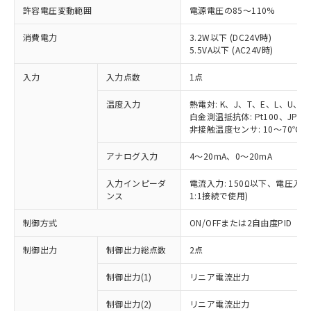
許容電圧変動範囲
電源電圧の85～110%
消費電力
3.2W以下 (DC24V時)
5.5VA以下 (AC24V時)
入力
入力点数
1点
温度入力
熱電対: K、J、T、E、L、U、N
白金測温抵抗体: Pt100、JPt10
非接触温度センサ: 10～70℃、6
アナログ入力
4～20mA、0～20mA
入力インピーダ
電流入力: 150Ω以下、電圧入力:
ンス
1:1接続で使用)
制御方式
ON/OFFまたは2自由度PID
制御出力
制御出力総点数
2点
制御出力(1)
リニア電流出力
制御出力(2)
リニア電流出力