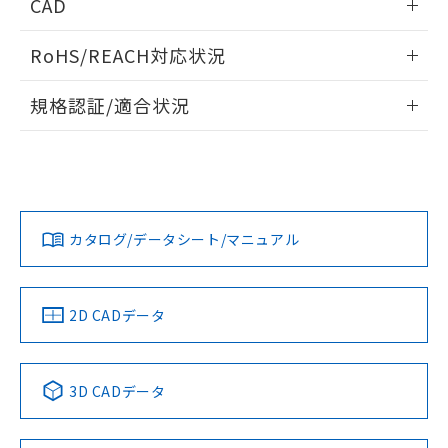
CAD
ログイン/会員登録いただくと、CADデータをダウンロー
RoHS/REACH対応状況
ドすることができます。
情報更新：2026/7/29
規格認証/適合状況
ログイン/会員登録
EU RoHS
注意事項・凡例
UL認証
CSA認証
CEマーキング
Yes
Yes
Yes
対応状況
対応予定月
※1
※2
ダウンロードデータをご利用いただく前に、以下を必ずお読
みください。
カタログ/データシート/マニュアル
対応済み
ソフトウェアの使用条件
LR型式承認
DNV型式承認
BV型式承認
KR型式承
（イギリス
（ノルウェー
（フランス
（韓国
船舶規格）
船舶規格）
船舶規格）
船舶規格
中国 RoHS
注意事項・凡例
2D CADデータ
Yes
No
No
No
中国 RoHS表
※1 ※2
3D CADデータ
この製品の規格認証/適合状況ページへ
Pb
Hg
Cd
Cr(VI)
その他の認証はこちらのページからご検索ください