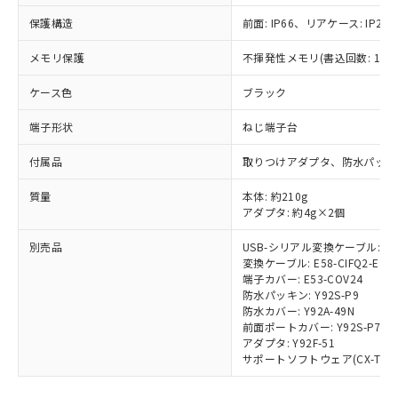
ご利用条件
有に対応した製品に切り替える予定のある
保護構造
前面: IP66、リアケース: IP20、
商品です。
対応予定なし：EU RoHS指令（10物質）の
メモリ保護
不揮発性メモリ(書込回数: 100
以下の条件をお読みいただき、同意のうえ
非含有に非対応の商品で、対応品を出す予
ご利用ください。
定はありません。
ケース色
ブラック
調査・確認中：EU RoHS指令（10物質）の
本サービスは、当社制御機器事業取扱
※1 中国RoHS○×表
非含有の対応状況を調査中または確認中の
端子形状
ねじ端子台
商品の当社在庫状況および標準価格
商品です。
(税抜)を提供させていただくもので
「○」：最大均質材料含有率が中国RoHSの
非該当品：ライセンス料など無形物で、有
付属品
取りつけアダプタ、防水パッキ
す。
基準値以下であることを示します。
害物質有無と関係のない商品です。
当社制御機器事業取扱商品の中には、
「×」：最大均質材料含有率が中国RoHSの
質量
本体: 約210g
仕入先様の事情により、非含有部品として
本サービスの対象外となる商品もある
アダプタ: 約4g×2個
基準値を超えていることを示します。
いたものが、含有品と判明した場合などや
当社は、これら貴社製品のうち、外国
ことをご了承ください。
「－」：未確認です。当社販売部門へお問
むを得ず変更することがあります。
為替および外国貿易法に定める商品
在庫状況および標準価格照会結果は、
別売品
USB-シリアル変換ケーブル: E58
い合わせください。
（以下｢規制貨物等」という）を輸出
記載している更新日時点での社内デー
変換ケーブル: E58-CIFQ2-E
*EU RoHS指令（10物質）：
または国外への提供する場合は、日本
端子カバー: E53-COV24
記
タに基づき作成されるものであり、閲
説明
鉛(Pb) 1000ppm以下、 水銀(Hg) 1000ppm以下、 カド
*中国RoHS10物質の基準値 (GB/T26572)：
国政府の輸出許可(または役務取引許
防水パッキン: Y92S-P9
号
覧された時点での実際の在庫および標
ミウム(Cd) 100ppm以下、
Pb(鉛) :1000ppm、 Hg(水銀) : 1000ppm、 Cd(カドミウ
防水カバー: Y92A-49N
可)を取得するなどの必要な手続きを
六価クロム(Cr(Ⅵ)) 1000ppm以下、ポリ臭化ビフェニル
ム) : 100ppm、
準価格とは異なる場合があることをご
前面ポートカバー: Y92S-P7
類(PBB) 1000ppm以下、ポリ臭化ジフェニルエーテル類
Cr(Ⅵ)(六価クロム) : 1000ppm、 PBBs(ポリ臭化ビフェ
とります。
了承ください。
(PBDE) 1000ppm以下、フタル酸ビス(2-エチルヘキシ
○
一定数以上の在庫あり
アダプタ: Y92F-51
ニル類) : 1000ppm、 PBDEs(ポリ臭化ジフェニルエーテ
当社は規制貨物を破棄する場合は、完
ル) (DEHP)(別名：DOP) 1000ppm以下、フタル酸ブチ
正式な納期状況および標準価格はお客
ル類) : 1000ppm、
サポートソフトウェア(CX-Thermo)
ルベンジル（BBP） 1000ppm以下、フタル酸ジブチル
全に破砕するなど、違法に輸出されな
DBP(フタル酸ジブチル) : 1000ppm、 DIBP(フタル酸ジ
様のお取引先、またはお客様担当のオ
（DBP） 1000ppm以下、フタル酸ジイソブチル
イソブチル) : 1000ppm、 BBP(フタル酸ブチルベンジ
△
一定数には満たないが在庫あり
いよう必要な手段を講じます。
ムロン制御機器販売店・当社販売員に
(DIBP) 1000ppm以下
ル) : 1000ppm、