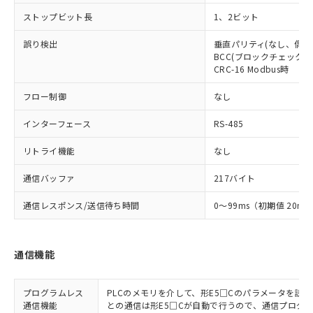
ストップビット長
1、2ビット
誤り検出
垂直パリティ(なし、偶数
BCC(ブロックチェックキャ
CRC-16 Modbus時
フロー制御
なし
インターフェース
RS-485
リトライ機能
なし
通信バッファ
217バイト
通信レスポンス/送信待ち時間
0～99ms（初期値 20ms
通信機能
プログラムレス
PLCのメモリを介して、形E5□Cのパラメータを読
通信機能
との通信は形E5□Cが自動で行うので、通信プログ