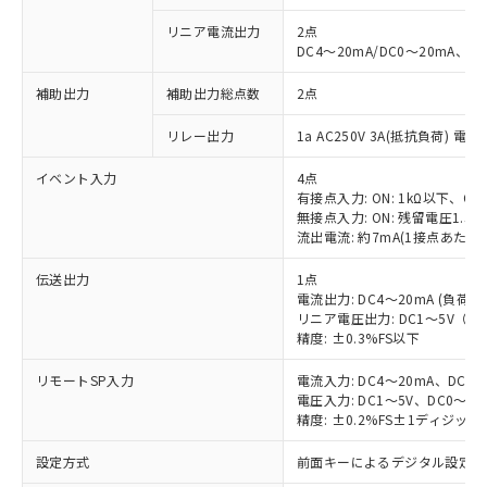
リニア電流出力
2点
DC4～20mA/DC0～20mA、負
補助出力
補助出力総点数
2点
リレー出力
1a AC250V 3A(抵抗負荷) 電
イベント入力
4点
有接点入力: ON: 1kΩ以下、OFF
無接点入力: ON: 残留電圧1.5V
流出電流: 約7mA(1接点あたり)
伝送出力
1点
電流出力: DC4～20mA (負荷: 
リニア電圧出力: DC1～5V（負荷
精度: ±0.3%FS以下
リモートSP入力
電流入力: DC4～20mA、DC0
電圧入力: DC1～5V、DC0～5
精度: ±0.2%FS±1ディジッ
設定方式
前面キーによるデジタル設定