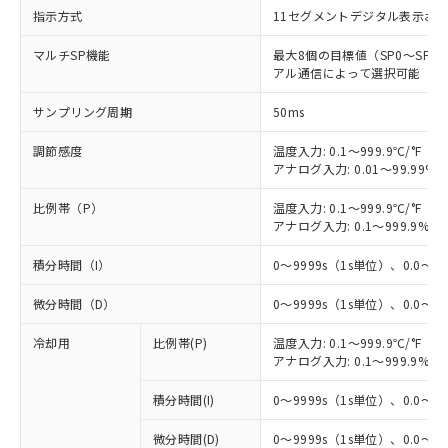
指示方式
11セグメントデジタル表示お
マルチSP機能
最大8個の目標値（SP0～SP
アル通信によって選択可能
サンプリング周期
50ms
調節感度
温度入力: 0.1～999.9℃/°F（0
アナログ入力: 0.01～99.99%F
比例帯（P）
温度入力: 0.1～999.9℃/°F（0
アナログ入力: 0.1～999.9%F
積分時間（I）
0～9999s（1s単位）、0.0～99
微分時間（D）
0～9999s（1s単位）、0.0～99
冷却用
比例帯(P)
温度入力: 0.1～999.9℃/°F（0
アナログ入力: 0.1～999.9%F
積分時間(I)
0～9999s（1s単位）、0.0～99
微分時間(D)
0～9999s（1s単位）、0.0～99