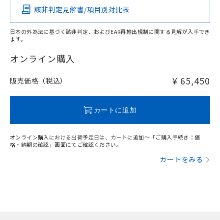
該非判定見解書/項目別対比表
X
O
O
O
日本の外為法に基づく該非判定、およびEAR再輸出規制に関する見解が入手でき
ます。
"対応済み"や非含有の記載がされた商品であっても、流通
在庫等で未対応品が混在する可能性があります。
オンライン購入
非含有品が必要な際は、弊社営業部門もしくは販売店へお
問い合わせください。
¥ 65,450
販売価格（税込）
この製品のRoHS/REACH対応状況ページへ
カートに追加
オンライン購入における出荷予定日は、カートに追加～「ご購入手続き：価
格・納期の確認」画面にてご確認ください。
カートをみる