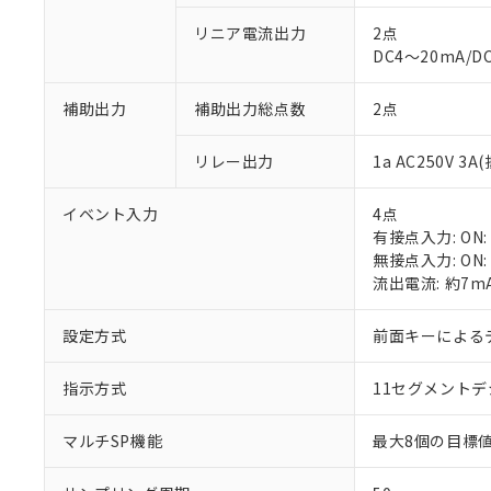
リニア電流出力
2点
DC4～20mA/D
補助出力
補助出力総点数
2点
※1 対応状況
リレー出力
1a AC250V 
対応済み：EU
イベント入力
4点
対応予定：EU R
有接点入力: ON:
対応予定なし：EU
無接点入力: ON:
調査・確認中：EU
ご利用条件
流出電流: 約7m
非該当品：ライセ
※1 中国RoHS
仕入先様の事情に
設定方式
前面キーによる
があります。
以下の条件をお読
「○」：最大均質
「×」：最大均質
指示方式
11セグメント
本サービスは
当社は、これ
*EU RoHS指令（10物
「－」：未確認で
鉛(Pb) 1000ppm以下、
くものです。
う）を輸出ま
記
説明
六価クロム(Cr(Ⅵ)) 1
当社制御機器
などの必要な
マルチSP機能
最大8個の目標
フタル酸ビス(2-エチルヘ
号
*中国RoHS10物質の基準値 
ル（DBP） 1000ppm
在庫状況およ
当社は規制貨
Pb(鉛) :1000ppm、 Hg
但し、RoHS指令で産
のであり、閲
ます。
Cr(Ⅵ)(六価クロム) : 
フタル酸エステル類の４