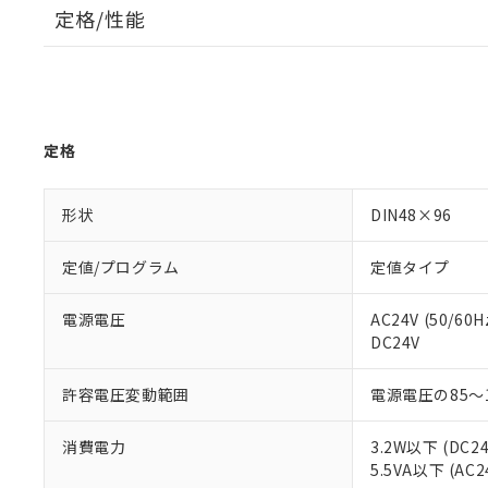
定格/性能
定格
形状
DIN48×96
定値/プログラム
定値タイプ
電源電圧
AC24V (50/60H
DC24V
許容電圧変動範囲
電源電圧の85～
消費電力
3.2W以下 (DC2
5.5VA以下 (AC2