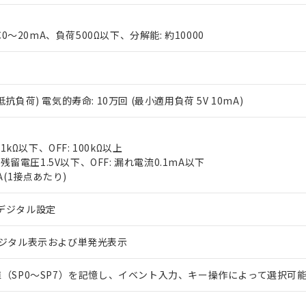
C0～20mA、負荷500Ω以下、分解能: 約10000
3A(抵抗負荷) 電気的寿命: 10万回 (最小適用負荷 5V 10mA)
 RoHS指令（10物質）の非含有に対応した製品が提供可能な商品です
oHS指令（10物質）の非含有に対応した製品に切り替える予定のある
 1kΩ以下、OFF: 100kΩ以上
 RoHS指令（10物質）の非含有に非対応の商品で、対応品を出す予
 残留電圧1.5V以下、OFF: 漏れ電流0.1mA以下
 RoHS指令（10物質）の非含有の対応状況を調査中または確認中の
A(1接点あたり)
ンス料など無形物で、有害物質有無と関係のない商品です。
○×表
より、非含有部品としていたものが、含有品と判明した場合などやむ
デジタル設定
みいただき、同意のうえご利用ください。
材料含有率が中国RoHSの基準値以下であることを示します。
材料含有率が中国RoHSの基準値を超えていることを示します。
デジタル表示および単発光表示
、当社制御機器事業取扱商品の当社在庫状況および標準価格(税抜)
ら貴社製品のうち、外国為替および外国貿易法に定める商品（以下｢
質）：
す。当社販売部門へお問い合わせください。
 水銀(Hg) 1000ppm以下、 カドミウム(Cd) 100ppm以下、
たは国外への提供する場合は、日本国政府の輸出許可(または役務取
000ppm以下、ポリ臭化ビフェニル類(PBB) 1000ppm以下、ポリ臭化ジフェニルエーテル類(P
事業取扱商品の中には、本サービスの対象外となる商品もあること
手続きをとります。
値（SP0～SP7）を記憶し、イベント入力、キー操作によって選択可
キシル) (DEHP)(別名：DOP) 1000ppm以下、フタル酸ブチルベンジル（BBP） 100
(GB/T26572)：
以下、フタル酸ジイソブチル (DIBP) 1000ppm以下
び標準価格照会結果は、記載している更新日時点での社内データに
物を破棄する場合は、完全に破砕するなど、違法に輸出されないよ
(水銀) : 1000ppm、 Cd(カドミウム) : 100ppm、
業用監視および制御機器に対する適用除外項目は除く。
覧された時点での実際の在庫および標準価格とは異なる場合がある
1000ppm、 PBBs(ポリ臭化ビフェニル類) : 1000ppm、 PBDEs(ポリ臭化ジフェニルエーテル類
物質については閾値を超える意図的な使用がないことを確認しています。