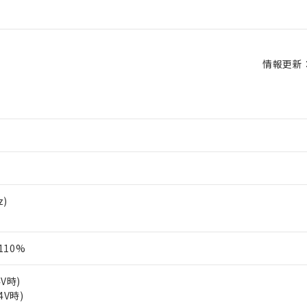
情報更新：2
z)
110%
4V時)
4V時)