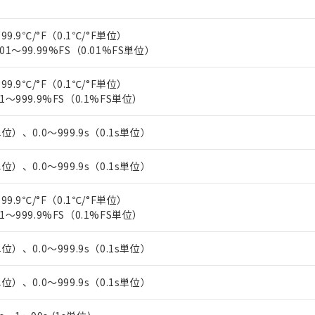
上の在庫あり
 1000ppm、 DIBP(フタル酸ジイソブチル) : 1000ppm、 BBP(フタル酸ブチルベンジル) :
品を、核兵器、ミサイル、化学兵器、生物兵器またはその他武器並
チルヘキシル)) : 1000ppm
況および標準価格はお客様のお取引先、またはお客様担当のオムロ
用いたしません。
99.9℃/°F（0.1℃/°F単位）
ご相談ください。
は満たないが在庫あり
製品を第三者に販売する場合は、上記1、2および3の内容を当該第
01～99.99%FS（0.01%FS単位）
機器販売店や当社販売拠点は「
販売ネットワーク
」をご確認くだ
販売先および販売に係わる関係者が違法に輸出するおそれがある場
用期限
び標準価格結果を当社の事前の承諾なく第三者に漏洩または開示し
え状況などにより、予定月が前後することがあります。
(最新の在庫状況については、お客様のお取引先、またはお客様担当
99.9℃/°F（0.1℃/°F単位）
（10物質）のすべてが基準値以下であることを示します。
店・当社販売員にご確認ください)
能（部品リスト作成サービス）をご利用いただくには、I-Webメン
1～999.9%FS（0.1%FS単位）
使用状況下において有害物質が外部に漏えいし、環境に深刻な影響を
あります。
機種、また在庫状況の情報を公開していない機種
ェブサイト上で当社にご登録された部品リストについて、当社およ
書ダウンロード
す。当社販売部門へお問い合わせください。
単位）、0.0～999.9s（0.1s単位）
品・サービスに関するお客様との取引・商談に必要な範囲で利用す
合意する
キャンセル
書をダウンロードすることができます。
単位）、0.0～999.9s（0.1s単位）
利用者とは、
"個人情報の共同利用に関して"
の「1.共同利用者の
します。
10物質）の非含有証明書
99.9℃/°F（0.1℃/°F単位）
明書（当社基準）
1～999.9%FS（0.1%FS単位）
日時点で非含有を証明するもので、過去に遡って非含有を証明するも
令のフタル酸エステル類４物質の対応では、対応完了までの期間は出
備考欄に対応日を記載しておりました。
単位）、0.0～999.9s（0.1s単位）
品への在庫切替を完了していることから、特段のことがない限り、20
す。
単位）、0.0～999.9s（0.1s単位）