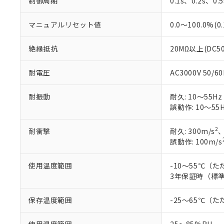
制御周期
0.1s、0.2s、0.
マニュアルリセット値
0.0～100.0%(
絶縁抵抗
20MΩ以上(DC5
耐電圧
AC3000V 50/
耐振動
耐久: 10～55Hz
誤動作: 10～55H
2
耐衝撃
耐久: 300m/s
、
誤動作: 100m/s
使用温度範囲
-10～55℃（
3年保証時（標準
保存温度範囲
-25～65℃（