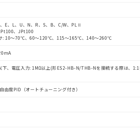
T、E、L、U、N、R、S、B、C/W、PLⅡ
t100、JPt100
 10～70℃、60～120℃、115～165℃、140～260℃
20mA
Ω以下、電圧入力: 1MΩ以上(形ES2-HB-N/THB-Nを接続する際は、1
は2自由度PID（オートチューニング付き）