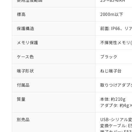
使用湿度範囲
25～85%RH
標高
2000m以下
保護構造
前面: IP66、リア
メモリ保護
不揮発性メモリ(書
ケース色
ブラック
端子形状
ねじ端子台
付属品
取りつけアダプ
質量
本体: 約210g
アダプタ: 約4g
別売品
USB-シリアル変換
変換ケーブル: E58
端子カバー: E53