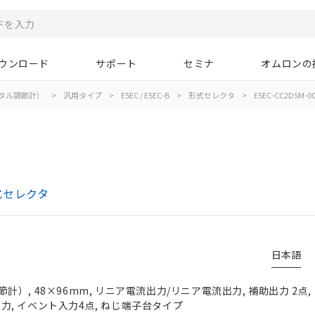
ウンロード
サポート
セミナ
オムロンの
タル調節計）
>
汎用タイプ
>
E5EC / E5EC-B
>
形式セレクタ
>
E5EC-CC2DSM-0
形式セレクタ
日本語
）, 48×96mm, リニア電流出力/リニア電流出力, 補助出力 2点,
チ入力, イベント入力4点, ねじ端子台タイプ