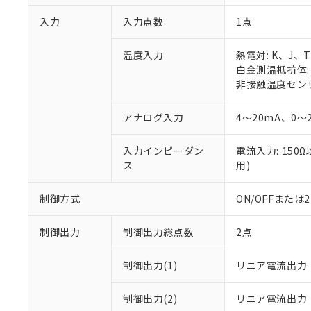
入力
入力点数
1点
温度入力
熱電対: K、J、
白金測温抵抗体: P
非接触温度センサ:
アナログ入力
4～20mA、0～
入力インピーダン
電流入力: 150
ス
用)
制御方式
ON/OFFまた
制御出力
制御出力総点数
2点
制御出力(1)
リニア電流出力
制御出力(2)
リニア電流出力