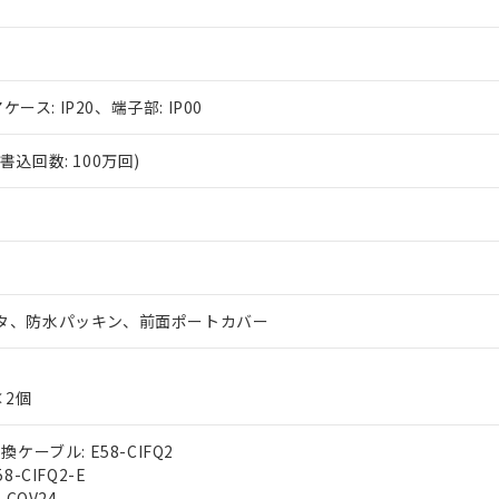
ケース: IP20、端子部: IP00
込回数: 100万回)
タ、防水パッキン、前面ポートカバー
×2個
ケーブル: E58-CIFQ2
-CIFQ2-E
-COV24