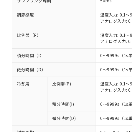
サンプリング周期
50ms
○
一定数以
DBP(フタル酸ジブチル) :
い。
当社は貴社製
DEHP(フタル酸ビス(2-エ
正式な納期状
置等に一切使
調節感度
温度入力: 0.1～9
当社販売員に
※2 対応予定月
△
一定数に
当社は、貴社
アナログ入力: 0.
オムロン制御
また当社は、
※2 環境保護使
在庫状況およ
部品在庫の切り替
たしません。
－
在庫なし
す。
比例帯（P）
温度入力: 0.1～9
「ｅ」：有害物質
機器販売
マイパーツ機
アナログ入力: 0.
「10」：通常の
ている必要が
味します。
空
受注生産
お客様が当ウ
※3 非含有証明
「－」：未確認で
積分時間（I）
0～9999s（1s
白
が、当社の製
さい。
下記の非含有証明
微分時間（D）
0～9999s（1s
※当社の共同
いる法人を指
EU RoHS指令（
冷却用
比例帯(P)
温度入力: 0.1～9
51物質の非含有証
アナログ入力: 0.
※本証明書は発行
また、RoHS指
混在することから
積分時間(I)
0～9999s（1s
既に当社にて対応
り割愛しておりま
微分時間(D)
0～9999s（1s