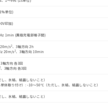
5s、1～99s (1s単位)
0.1%単位)
00V印加)
60Hz 1min (異極充電部端子間)
2
 20m/s
、3軸方向 2h
2
z 20m/s
、3軸方向 10min
3軸方向 各3回
2
、3軸方向 各3回
ただし、氷結、結露しないこと）
単体取り付け）: -10～50℃（ただし、氷結、結露しないこと）
ただし、氷結、結露しないこと）