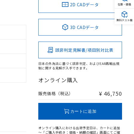
2D CADデータ
在庫・価格
無料テスト機
3D CADデータ
該非判定見解書/項目別対比表
日本の外為法に基づく該非判定、およびEAR再輸出規
制に関する見解が入手できます。
オンライン購入
¥ 46,750
販売価格（税込）
カートに追加
オンライン購入における出荷予定日は、カートに追加
～「ご購入手続き：価格・納期の確認」画面にてご確