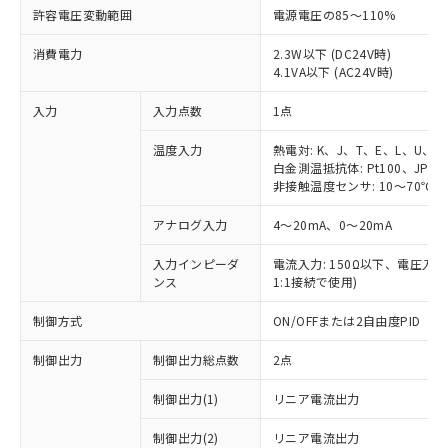
許容電圧変動範囲
電源電圧の85～110%
消費電力
2.3W以下 (DC24V時)
4.1VA以下 (AC24V時)
入力
入力点数
1点
温度入力
熱電対: K、J、T、E、L、U、N
白金測温抵抗体: Pt100、JPt10
非接触温度センサ: 10～70℃、6
アナログ入力
4～20mA、0～20mA
入力インピーダ
電流入力: 150Ω以下、電圧入力:
ンス
1:1接続で使用)
制御方式
ON/OFFまたは2自由度PID
制御出力
制御出力総点数
2点
制御出力(1)
リニア電流出力
制御出力(2)
リニア電流出力