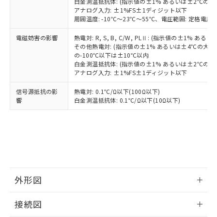
白金測温抵抗体: (指示値の±1% あるいは±2℃の
アナログ入力: ±1%FS±1ディジット以下
周囲温度: -10℃～23℃～55℃、電圧範囲: 定格電圧の
電磁妨害の影響
熱電対: R, S, B, C/W, PLⅡ: (指示値の±1%
その他熱電対: (指示値の±1% あるいは±4℃の大
の-100℃以下は±10℃以内
白金測温抵抗体: (指示値の±1% あるいは±2℃の
アナログ入力: ±1%FS±1ディジット以下
信号源抵抗の影
熱電対: 0.1℃/Ω以下(100Ω以下)
響
白金測温抵抗体: 0.1℃/Ω以下(10Ω以下)
外形図
情報更新：2025/11/04
接続図