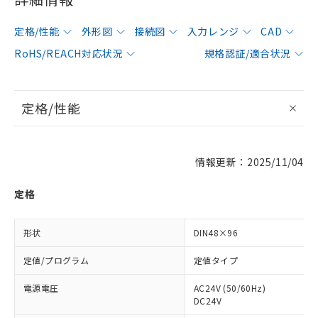
定格/性能
外形図
接続図
入力レンジ
CAD
RoHS/REACH対応状況
規格認証/適合状況
定格/性能
情報更新：2025/11/04
定格
形状
DIN48×96
定値/プログラム
定値タイプ
電源電圧
AC24V (50/60Hz)
DC24V