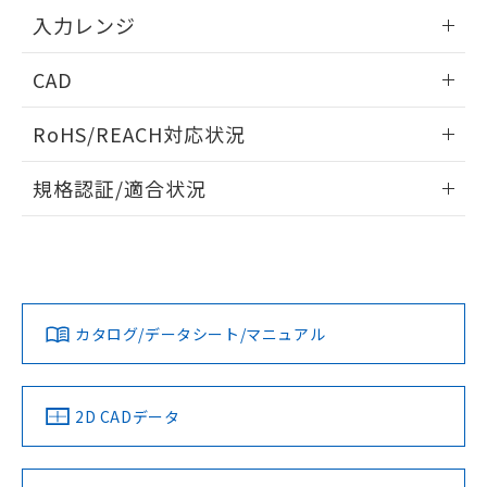
情報更新：2025/11/04
入力レンジ
情報更新：2025/11/04
CAD
ログイン/会員登録いただくと、CADデータをダウンロー
RoHS/REACH対応状況
ドすることができます。
情報更新：2026/7/29
規格認証/適合状況
ログイン/会員登録
EU RoHS
注意事項・凡例
UL認証
CSA認証
CEマーキング
Yes
Yes
Yes
対応状況
対応予定月
※1
※2
ダウンロードデータをご利用いただく前に、以下を必ずお読
みください。
カタログ/データシート/マニュアル
対応済み
ソフトウェアの使用条件
LR型式承認
DNV型式承認
BV型式承認
KR型式承
（イギリス
（ノルウェー
（フランス
（韓国
船舶規格）
船舶規格）
船舶規格）
船舶規格
中国 RoHS
注意事項・凡例
2D CADデータ
Yes
No
No
No
中国 RoHS表
※1 ※2