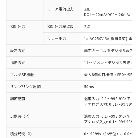
リニア電流出力
2点
DC4～20mA/DC0～20mA、負
補助出力
補助出力総点数
2点
リレー出力
1a AC250V 3A(抵抗負荷) 電
設定方式
前面キーによるデジタル設定
指示方式
11セグメントデジタル表示お
マルチSP機能
最大8個の目標値（SP0～SP
サンプリング周期
50ms
調節感度
温度入力: 0.1～999.9℃/°F（0
アナログ入力: 0.01～99.99%F
比例帯（P）
温度入力: 0.1～999.9℃/°F（0
アナログ入力: 0.1～999.9%F
積分時間（I）
0～9999s（1s単位）、0.0～99