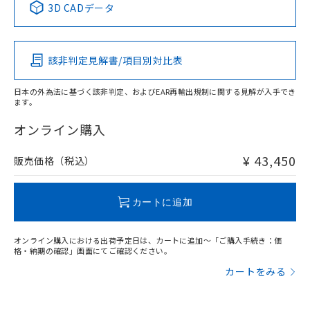
3D CADデータ
この製品の規格認証/適合状況ページへ
Pb
Hg
Cd
Cr(VI)
その他の認証はこちらのページからご検索ください
該非判定見解書/項目別対比表
X
O
O
O
日本の外為法に基づく該非判定、およびEAR再輸出規制に関する見解が入手でき
ます。
"対応済み"や非含有の記載がされた商品であっても、流通
在庫等で未対応品が混在する可能性があります。
オンライン購入
非含有品が必要な際は、弊社営業部門もしくは販売店へお
問い合わせください。
¥ 43,450
販売価格（税込）
この製品のRoHS/REACH対応状況ページへ
カートに追加
オンライン購入における出荷予定日は、カートに追加～「ご購入手続き：価
格・納期の確認」画面にてご確認ください。
カートをみる