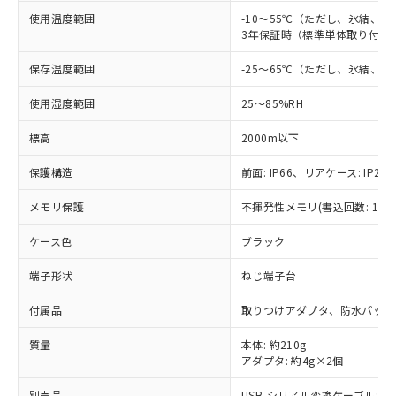
す。
基準値以下であることを示します。
害物質有無と関係のない商品です。
使用温度範囲
-10～55℃（ただし、氷結、
当社制御機器事業取扱商品の中には、
「×」：最大均質材料含有率が中国RoHSの
仕入先様の事情により、非含有部品として
3年保証時（標準単体取り付け）
本サービスの対象外となる商品もある
基準値を超えていることを示します。
いたものが、含有品と判明した場合などや
当社は、これら貴社製品のうち、外国
ことをご了承ください。
「－」：未確認です。当社販売部門へお問
むを得ず変更することがあります。
保存温度範囲
-25～65℃（ただし、氷結、
為替および外国貿易法に定める商品
在庫状況および標準価格照会結果は、
い合わせください。
（以下｢規制貨物等」という）を輸出
記載している更新日時点での社内デー
使用湿度範囲
25～85%RH
*EU RoHS指令（10物質）：
または国外への提供する場合は、日本
記
タに基づき作成されるものであり、閲
説明
鉛(Pb) 1000ppm以下、 水銀(Hg) 1000ppm以下、 カド
*中国RoHS10物質の基準値 (GB/T26572)：
国政府の輸出許可(または役務取引許
号
覧された時点での実際の在庫および標
ミウム(Cd) 100ppm以下、
Pb(鉛) :1000ppm、 Hg(水銀) : 1000ppm、 Cd(カドミウ
標高
2000m以下
可)を取得するなどの必要な手続きを
六価クロム(Cr(Ⅵ)) 1000ppm以下、ポリ臭化ビフェニル
ム) : 100ppm、
準価格とは異なる場合があることをご
類(PBB) 1000ppm以下、ポリ臭化ジフェニルエーテル類
Cr(Ⅵ)(六価クロム) : 1000ppm、 PBBs(ポリ臭化ビフェ
とります。
了承ください。
(PBDE) 1000ppm以下、フタル酸ビス(2-エチルヘキシ
保護構造
前面: IP66、リアケース: IP20、
○
一定数以上の在庫あり
ニル類) : 1000ppm、 PBDEs(ポリ臭化ジフェニルエーテ
当社は規制貨物を破棄する場合は、完
ル) (DEHP)(別名：DOP) 1000ppm以下、フタル酸ブチ
正式な納期状況および標準価格はお客
ル類) : 1000ppm、
ルベンジル（BBP） 1000ppm以下、フタル酸ジブチル
全に破砕するなど、違法に輸出されな
DBP(フタル酸ジブチル) : 1000ppm、 DIBP(フタル酸ジ
様のお取引先、またはお客様担当のオ
メモリ保護
不揮発性メモリ(書込回数: 100
（DBP） 1000ppm以下、フタル酸ジイソブチル
イソブチル) : 1000ppm、 BBP(フタル酸ブチルベンジ
△
一定数には満たないが在庫あり
いよう必要な手段を講じます。
ムロン制御機器販売店・当社販売員に
(DIBP) 1000ppm以下
ル) : 1000ppm、
当社は貴社製品を、核兵器、ミサイ
但し、RoHS指令で産業用監視および制御機器に対する
DEHP(フタル酸ビス(2-エチルヘキシル)) : 1000ppm
ケース色
ブラック
ご相談ください。
適用除外項目は除く。
ル、化学兵器、生物兵器またはその他
－
在庫なし(最新の在庫状況につ
オムロン制御機器販売店や当社販売拠
フタル酸エステル類の４物質については閾値を超える意
武器並びにこれらの製造装置等に一切
端子形状
ねじ端子台
いては、お客様のお取引先、ま
図的な使用がないことを確認しています。
点は「
販売ネットワーク
」をご確認
※2 環境保護使用期限
使用いたしません。
たはお客様担当のオムロン制御
ください。
付属品
取りつけアダプタ、防水パッキ
当社は、貴社製品を第三者に販売する
機器販売店・当社販売員にご確
在庫状況および標準価格結果を当社の
※2 対応予定月
「ｅ」：有害物質（10物質）のすべてが基
場合は、上記1、2および3の内容を当
認ください)
事前の承諾なく第三者に漏洩または開
質量
本体: 約210g
準値以下であることを示します。
該第三者に通知します。また当社は、
示しないようお願いします。
アダプタ: 約4g×2個
部品在庫の切り替え状況などにより、予定
「10」：通常の使用状況下において有害物
販売先および販売に係わる関係者が違
マイパーツ機能（部品リスト作成サー
空
受注生産機種、また在庫状況の
月が前後することがあります。
質が外部に漏えいし、環境に深刻な影響を
法に輸出するおそれがある場合は、取
ビス）をご利用いただくには、I-Web
白
情報を公開していない機種
別売品
USB-シリアル変換ケーブル: E58