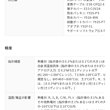
及ぼさない年数を意味します。
り引きをいたしません。
メンバーズにご登録されている必要が
変換ケーブル: E58-CIFQ2-E
「－」：未確認です。当社販売部門へお問
端子カバー: E53-COV24
あります。
い合わせください。
防水パッキン: Y92S-P9
お客様が当ウェブサイト上で当社にご
※3 非含有証明書ダウンロード
防水カバー: Y92A-49N
登録された部品リストについて、当社
前面ポートカバー: Y92S-P7
および当社の共同利用者が、当社の製
アダプタ: Y92F-51
下記の非含有証明書をダウンロードするこ
品・サービスに関するお客様との取
サポートソフトウェア(CX-Thermo)
とができます。
合意する
キャンセル
引・商談に必要な範囲で利用すること
をご了承ください。
EU RoHS指令（10物質）の非含有証明書
※当社の共同利用者とは、
"個人情報
精度
51物質の非含有証明書（当社基準）
の共同利用に関して"
の「1.共同利
※本証明書は発行日時点で非含有を証明す
用者の範囲」に記載されている法人を
るもので、過去に遡って非含有を証明する
指します。
指示精度
熱電対: (指示値の±0.3%または±1℃の大きいほう
ものではありません。
白金測温抵抗体: (指示値の±0.2%または±0.8℃
また、RoHS指令のフタル酸エステル類４
アナログ入力: ±0.2%FS±1ディジット以下
物質の対応では、対応完了までの期間は出
(K(-200～1300℃レンジ)、TとNの-100℃以下、
荷製品に未対応品が混在することから備考
規定なし。Bの400～800℃は、±3℃以下。R、S の
は、(±0.3%PVまたは±3℃の大きい方)±1ディジッ
欄に対応日を記載しておりました。
い方)±1ディジット以下。)
既に当社にて対応品への在庫切替を完了
していることから、特段のことがない限
温度/電圧の影響
熱電対: R, S, B, C/W, PLⅡ: (指示値の±1%
り、2022年1月12日より割愛しておりま
その他熱電対: (指示値の±1% あるいは±4℃の大
す。
の-100℃以下は±10℃以内