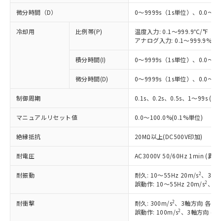
微分時間（D）
0～9999s（1s単位）、0.0～99
冷却用
比例帯(P)
温度入力: 0.1～999.9℃/°F（0
アナログ入力: 0.1～999.9%F
積分時間(I)
0～9999s（1s単位）、0.0～99
※1 対応状況
微分時間(D)
0～9999s（1s単位）、0.0～99
対応済み：EU RoHS指令（10物質）の
制御周期
0.1s、0.2s、0.5s、1～99s (1
非含有に対応した製品が提供可能な商品で
す。
マニュアルリセット値
0.0～100.0%(0.1%単位)
対応予定：EU RoHS指令（10物質）の非含
ご利用条件
有に対応した製品に切り替える予定のある
絶縁抵抗
20MΩ以上(DC500V印加)
商品です。
対応予定なし：EU RoHS指令（10物質）の
耐電圧
AC3000V 50/60Hz 1min 
以下の条件をお読みいただき、同意のうえ
非含有に非対応の商品で、対応品を出す予
ご利用ください。
2
耐振動
定はありません。
耐久: 10～55Hz 20m/s
、3軸方
2
誤動作: 10～55Hz 20m/s
、3軸
調査・確認中：EU RoHS指令（10物質）の
本サービスは、当社制御機器事業取扱
※1 中国RoHS○×表
非含有の対応状況を調査中または確認中の
商品の当社在庫状況および標準価格
2
耐衝撃
耐久: 300m/s
、3軸方向 各3回
商品です。
(税抜)を提供させていただくもので
2
誤動作: 100m/s
、3軸方向 各
「○」：最大均質材料含有率が中国RoHSの
非該当品：ライセンス料など無形物で、有