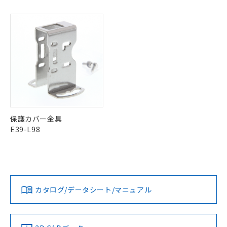
販売先および販売に係わる関係者が違
マイパーツ機能（部品リスト作成サー
空
受注生産機種、また在庫状況の
月が前後することがあります。
質が外部に漏えいし、環境に深刻な影響を
法に輸出するおそれがある場合は、取
ビス）をご利用いただくには、I-Web
白
情報を公開していない機種
及ぼさない年数を意味します。
り引きをいたしません。
メンバーズにご登録されている必要が
「－」：未確認です。当社販売部門へお問
あります。
い合わせください。
お客様が当ウェブサイト上で当社にご
※3 非含有証明書ダウンロード
登録された部品リストについて、当社
および当社の共同利用者が、当社の製
下記の非含有証明書をダウンロードするこ
品・サービスに関するお客様との取
とができます。
合意する
キャンセル
引・商談に必要な範囲で利用すること
をご了承ください。
EU RoHS指令（10物質）の非含有証明書
※当社の共同利用者とは、
"個人情報
51物質の非含有証明書（当社基準）
保護カバー金具
の共同利用に関して"
の「1.共同利
※本証明書は発行日時点で非含有を証明す
E39-L98
用者の範囲」に記載されている法人を
るもので、過去に遡って非含有を証明する
指します。
ものではありません。
また、RoHS指令のフタル酸エステル類４
物質の対応では、対応完了までの期間は出
荷製品に未対応品が混在することから備考
カタログ/データシート/マニュアル
欄に対応日を記載しておりました。
既に当社にて対応品への在庫切替を完了
していることから、特段のことがない限
り、2022年1月12日より割愛しておりま