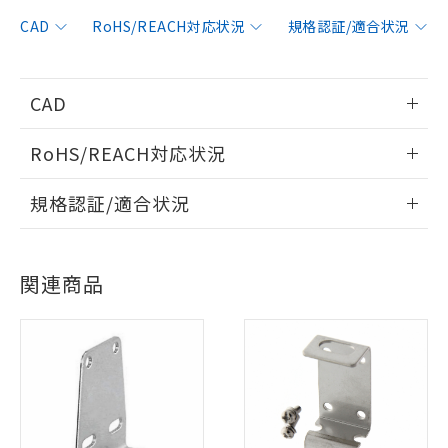
CAD
RoHS/REACH対応状況
規格認証/適合状況
CAD
情報更新：2006/4/1
RoHS/REACH対応状況
ログイン/会員登録いただくと、CADデータをダウンロー
情報更新：2026/7/29
規格認証/適合状況
ドすることができます。
EU RoHS
注意事項・凡例
UL認証
CSA認証
CEマーキング
ログイン/会員登録
関連商品
No
No
Yes
対応状況
対応予定月
※1
※2
対応済み
ダウンロードデータをご利用いただく前に、以下を必ずお読
LR型式承認
DNV型式承認
BV型式承認
KR型式承
みください。
（イギリス
（ノルウェー
（フランス
（韓国
ソフトウェアの使用条件
船舶規格）
船舶規格）
船舶規格）
船舶規格
中国 RoHS
注意事項・凡例
No
No
No
No