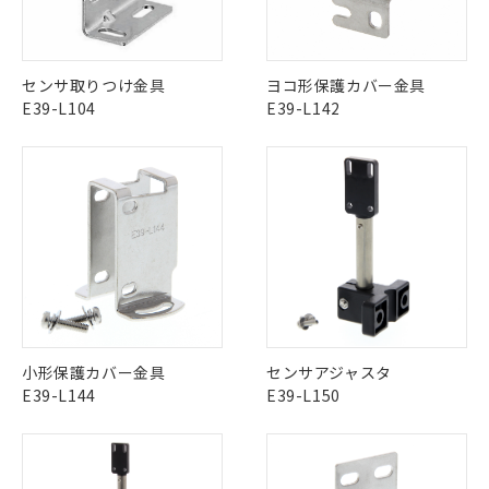
中国 RoHS表
※1 ※2
この製品の規格認証/適合状況ページへ
Pb
Hg
Cd
Cr(VI)
センサ取りつけ金具
ヨコ形保護カバー金具
その他の認証はこちらのページからご検索ください
E39-L104
E39-L142
X
O
O
O
※1 対応状況
"対応済み"や非含有の記載がされた商品であっても、流通
在庫等で未対応品が混在する可能性があります。
対応済み：EU RoHS指令（10物質）の
非含有品が必要な際は、弊社営業部門もしくは販売店へお
非含有に対応した製品が提供可能な商品で
問い合わせください。
す。
対応予定：EU RoHS指令（10物質）の非含
ご利用条件
有に対応した製品に切り替える予定のある
この製品のRoHS/REACH対応状況ページへ
商品です。
小形保護カバー金具
センサアジャスタ
対応予定なし：EU RoHS指令（10物質）の
E39-L144
E39-L150
以下の条件をお読みいただき、同意のうえ
非含有に非対応の商品で、対応品を出す予
ご利用ください。
定はありません。
調査・確認中：EU RoHS指令（10物質）の
本サービスは、当社制御機器事業取扱
※1 中国RoHS○×表
非含有の対応状況を調査中または確認中の
商品の当社在庫状況および標準価格