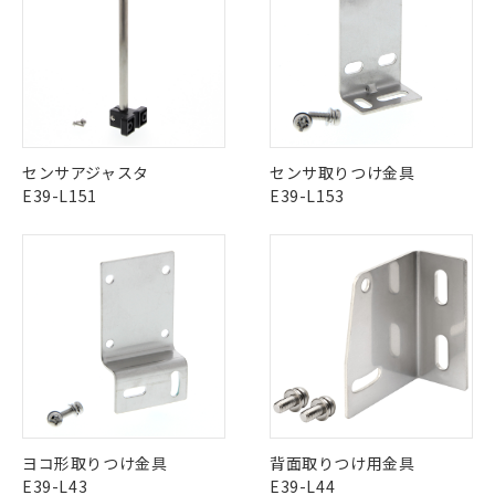
商品です。
(税抜)を提供させていただくもので
「○」：最大均質材料含有率が中国RoHSの
非該当品：ライセンス料など無形物で、有
す。
基準値以下であることを示します。
害物質有無と関係のない商品です。
当社制御機器事業取扱商品の中には、
「×」：最大均質材料含有率が中国RoHSの
仕入先様の事情により、非含有部品として
本サービスの対象外となる商品もある
基準値を超えていることを示します。
いたものが、含有品と判明した場合などや
当社は、これら貴社製品のうち、外国
ことをご了承ください。
「－」：未確認です。当社販売部門へお問
むを得ず変更することがあります。
為替および外国貿易法に定める商品
在庫状況および標準価格照会結果は、
い合わせください。
（以下｢規制貨物等」という）を輸出
記載している更新日時点での社内デー
*EU RoHS指令（10物質）：
または国外への提供する場合は、日本
センサアジャスタ
センサ取りつけ金具
記
タに基づき作成されるものであり、閲
説明
鉛(Pb) 1000ppm以下、 水銀(Hg) 1000ppm以下、 カド
*中国RoHS10物質の基準値 (GB/T26572)：
国政府の輸出許可(または役務取引許
E39-L151
E39-L153
号
覧された時点での実際の在庫および標
ミウム(Cd) 100ppm以下、
Pb(鉛) :1000ppm、 Hg(水銀) : 1000ppm、 Cd(カドミウ
可)を取得するなどの必要な手続きを
六価クロム(Cr(Ⅵ)) 1000ppm以下、ポリ臭化ビフェニル
ム) : 100ppm、
準価格とは異なる場合があることをご
類(PBB) 1000ppm以下、ポリ臭化ジフェニルエーテル類
Cr(Ⅵ)(六価クロム) : 1000ppm、 PBBs(ポリ臭化ビフェ
とります。
了承ください。
(PBDE) 1000ppm以下、フタル酸ビス(2-エチルヘキシ
○
一定数以上の在庫あり
ニル類) : 1000ppm、 PBDEs(ポリ臭化ジフェニルエーテ
当社は規制貨物を破棄する場合は、完
ル) (DEHP)(別名：DOP) 1000ppm以下、フタル酸ブチ
正式な納期状況および標準価格はお客
ル類) : 1000ppm、
ルベンジル（BBP） 1000ppm以下、フタル酸ジブチル
全に破砕するなど、違法に輸出されな
DBP(フタル酸ジブチル) : 1000ppm、 DIBP(フタル酸ジ
様のお取引先、またはお客様担当のオ
（DBP） 1000ppm以下、フタル酸ジイソブチル
イソブチル) : 1000ppm、 BBP(フタル酸ブチルベンジ
△
一定数には満たないが在庫あり
いよう必要な手段を講じます。
ムロン制御機器販売店・当社販売員に
(DIBP) 1000ppm以下
ル) : 1000ppm、
当社は貴社製品を、核兵器、ミサイ
但し、RoHS指令で産業用監視および制御機器に対する
DEHP(フタル酸ビス(2-エチルヘキシル)) : 1000ppm
ご相談ください。
適用除外項目は除く。
ル、化学兵器、生物兵器またはその他
－
在庫なし(最新の在庫状況につ
オムロン制御機器販売店や当社販売拠
フタル酸エステル類の４物質については閾値を超える意
武器並びにこれらの製造装置等に一切
いては、お客様のお取引先、ま
図的な使用がないことを確認しています。
点は「
販売ネットワーク
」をご確認
※2 環境保護使用期限
使用いたしません。
たはお客様担当のオムロン制御
ください。
当社は、貴社製品を第三者に販売する
機器販売店・当社販売員にご確
在庫状況および標準価格結果を当社の
※2 対応予定月
「ｅ」：有害物質（10物質）のすべてが基
場合は、上記1、2および3の内容を当
認ください)
事前の承諾なく第三者に漏洩または開
ヨコ形取りつけ金具
背面取りつけ用金具
準値以下であることを示します。
該第三者に通知します。また当社は、
示しないようお願いします。
E39-L43
E39-L44
部品在庫の切り替え状況などにより、予定
「10」：通常の使用状況下において有害物