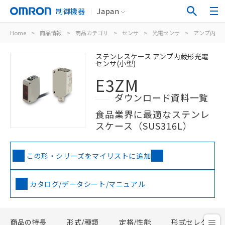
制御機器
Japan
Home
>
商品情報
>
商品カテゴリ
>
センサ
>
光電センサ
>
アンプ内蔵
ステンレスケース アンプ内蔵形光電
センサ(小型)
E3ZM
ダウンロード資料一覧
食品業界に最適なステンレ
スケース（SUS316L）
この形・シリーズをマイリストに追加
カタログ/データシート/マニュアル
商品の特長
形式/種類
定格/性能
形式セレクタ