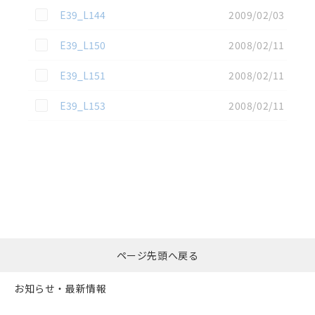
この資料を選択
E39_L144
2009/02/03
この資料を選択
E39_L150
2008/02/11
この資料を選択
E39_L151
2008/02/11
この資料を選択
E39_L153
2008/02/11
選択したファイルを一
0
ページ先頭へ戻る
括ダウンロード
選択可能容量：
0.0
MB /
100
MB
お知らせ・最新情報
リセット