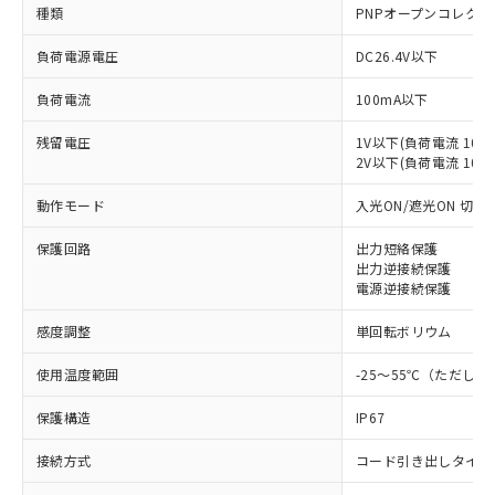
種類
PNPオープンコレクタ
負荷電源電圧
DC26.4V以下
負荷電流
100mA以下
残留電圧
1V以下(負荷電流 10m
2V以下(負荷電流 10～1
動作モード
入光ON/遮光ON 切替
保護回路
出力短絡保護
出力逆接続保護
電源逆接続保護
感度調整
単回転ボリウム
使用温度範囲
-25～55℃（ただし
保護構造
IP67
接続方式
コード引き出しタイプ