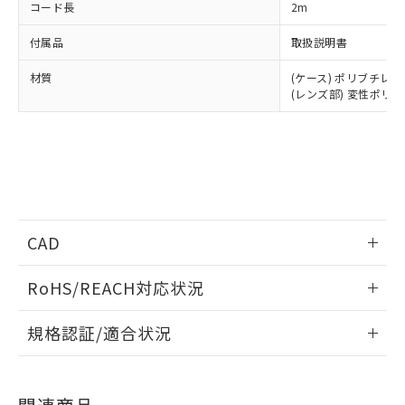
コード長
2m
付属品
取扱説明書
材質
(ケース) ポリブチレ
(レンズ部) 変性ポリ
CAD
情報更新：2024/4/15
RoHS/REACH対応状況
ログイン/会員登録いただくと、CADデータをダウンロー
情報更新：2026/7/29
規格認証/適合状況
ドすることができます。
EU RoHS
注意事項・凡例
UL認証
CSA認証
CEマーキング
ログイン/会員登録