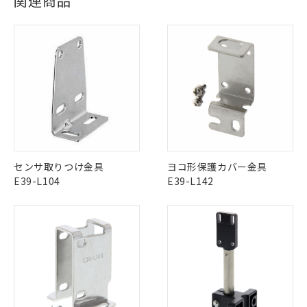
関連商品
Yes
Yes
Yes
対応状況
対応予定月
※1
※2
対応済み
ダウンロードデータをご利用いただく前に、以下を必ずお読
LR型式承認
DNV型式承認
BV型式承認
KR型式承
みください。
（イギリス
（ノルウェー
（フランス
（韓国
ソフトウェアの使用条件
船舶規格）
船舶規格）
船舶規格）
船舶規格
中国 RoHS
注意事項・凡例
No
No
No
No
中国 RoHS表
※1 ※2
この製品の規格認証/適合状況ページへ
Pb
Hg
Cd
Cr(VI)
センサ取りつけ金具
ヨコ形保護カバー金具
その他の認証はこちらのページからご検索ください
E39-L104
E39-L142
X
O
O
O
※1 対応状況
"対応済み"や非含有の記載がされた商品であっても、流通
在庫等で未対応品が混在する可能性があります。
対応済み：EU RoHS指令（10物質）の
非含有品が必要な際は、弊社営業部門もしくは販売店へお
非含有に対応した製品が提供可能な商品で
問い合わせください。
す。
対応予定：EU RoHS指令（10物質）の非含