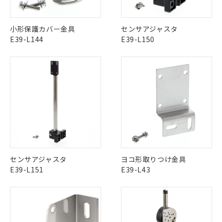
ご利用条件
有に対応した製品に切り替える予定のある
この製品のRoHS/REACH対応状況ページへ
商品です。
小形保護カバー金具
センサアジャスタ
対応予定なし：EU RoHS指令（10物質）の
以下の条件をお読みいただき、同意のうえ
E39-L144
E39-L150
非含有に非対応の商品で、対応品を出す予
ご利用ください。
定はありません。
調査・確認中：EU RoHS指令（10物質）の
本サービスは、当社制御機器事業取扱
※1 中国RoHS○×表
非含有の対応状況を調査中または確認中の
商品の当社在庫状況および標準価格
商品です。
(税抜)を提供させていただくもので
「○」：最大均質材料含有率が中国RoHSの
非該当品：ライセンス料など無形物で、有
す。
基準値以下であることを示します。
害物質有無と関係のない商品です。
当社制御機器事業取扱商品の中には、
「×」：最大均質材料含有率が中国RoHSの
仕入先様の事情により、非含有部品として
本サービスの対象外となる商品もある
基準値を超えていることを示します。
いたものが、含有品と判明した場合などや
当社は、これら貴社製品のうち、外国
ことをご了承ください。
「－」：未確認です。当社販売部門へお問
むを得ず変更することがあります。
為替および外国貿易法に定める商品
在庫状況および標準価格照会結果は、
い合わせください。
（以下｢規制貨物等」という）を輸出
記載している更新日時点での社内デー
*EU RoHS指令（10物質）：
または国外への提供する場合は、日本
センサアジャスタ
ヨコ形取りつけ金具
記
タに基づき作成されるものであり、閲
説明
鉛(Pb) 1000ppm以下、 水銀(Hg) 1000ppm以下、 カド
*中国RoHS10物質の基準値 (GB/T26572)：
国政府の輸出許可(または役務取引許
E39-L151
E39-L43
号
覧された時点での実際の在庫および標
ミウム(Cd) 100ppm以下、
Pb(鉛) :1000ppm、 Hg(水銀) : 1000ppm、 Cd(カドミウ
可)を取得するなどの必要な手続きを
六価クロム(Cr(Ⅵ)) 1000ppm以下、ポリ臭化ビフェニル
ム) : 100ppm、
準価格とは異なる場合があることをご
類(PBB) 1000ppm以下、ポリ臭化ジフェニルエーテル類
Cr(Ⅵ)(六価クロム) : 1000ppm、 PBBs(ポリ臭化ビフェ
とります。
了承ください。
(PBDE) 1000ppm以下、フタル酸ビス(2-エチルヘキシ
○
一定数以上の在庫あり
ニル類) : 1000ppm、 PBDEs(ポリ臭化ジフェニルエーテ
当社は規制貨物を破棄する場合は、完
ル) (DEHP)(別名：DOP) 1000ppm以下、フタル酸ブチ
正式な納期状況および標準価格はお客
ル類) : 1000ppm、
ルベンジル（BBP） 1000ppm以下、フタル酸ジブチル
全に破砕するなど、違法に輸出されな
DBP(フタル酸ジブチル) : 1000ppm、 DIBP(フタル酸ジ
様のお取引先、またはお客様担当のオ
（DBP） 1000ppm以下、フタル酸ジイソブチル
イソブチル) : 1000ppm、 BBP(フタル酸ブチルベンジ
△
一定数には満たないが在庫あり
いよう必要な手段を講じます。
(DIBP) 1000ppm以下