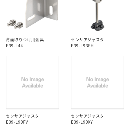
ムロン制御機器販売店・当社販売員に
ル) : 1000ppm、
当社は貴社製品を、核兵器、ミサイ
但し、RoHS指令で産業用監視および制御機器に対する
DEHP(フタル酸ビス(2-エチルヘキシル)) : 1000ppm
ご相談ください。
適用除外項目は除く。
ル、化学兵器、生物兵器またはその他
－
在庫なし(最新の在庫状況につ
オムロン制御機器販売店や当社販売拠
フタル酸エステル類の４物質については閾値を超える意
武器並びにこれらの製造装置等に一切
いては、お客様のお取引先、ま
図的な使用がないことを確認しています。
点は「
販売ネットワーク
」をご確認
※2 環境保護使用期限
使用いたしません。
たはお客様担当のオムロン制御
ください。
当社は、貴社製品を第三者に販売する
機器販売店・当社販売員にご確
在庫状況および標準価格結果を当社の
※2 対応予定月
「ｅ」：有害物質（10物質）のすべてが基
場合は、上記1、2および3の内容を当
認ください)
事前の承諾なく第三者に漏洩または開
背面取りつけ用金具
センサアジャスタ
準値以下であることを示します。
該第三者に通知します。また当社は、
示しないようお願いします。
E39-L44
E39-L93FH
部品在庫の切り替え状況などにより、予定
「10」：通常の使用状況下において有害物
販売先および販売に係わる関係者が違
マイパーツ機能（部品リスト作成サー
空
受注生産機種、また在庫状況の
月が前後することがあります。
質が外部に漏えいし、環境に深刻な影響を
法に輸出するおそれがある場合は、取
ビス）をご利用いただくには、I-Web
白
情報を公開していない機種
及ぼさない年数を意味します。
り引きをいたしません。
メンバーズにご登録されている必要が
「－」：未確認です。当社販売部門へお問
あります。
い合わせください。
お客様が当ウェブサイト上で当社にご
※3 非含有証明書ダウンロード
登録された部品リストについて、当社
および当社の共同利用者が、当社の製
下記の非含有証明書をダウンロードするこ
品・サービスに関するお客様との取
とができます。
合意する
キャンセル
引・商談に必要な範囲で利用すること
をご了承ください。
EU RoHS指令（10物質）の非含有証明書
※当社の共同利用者とは、
"個人情報
51物質の非含有証明書（当社基準）
センサアジャスタ
の共同利用に関して"
センサアジャスタ
の「1.共同利
※本証明書は発行日時点で非含有を証明す
E39-L93FV
用者の範囲」に記載されている法人を
E39-L93XY
るもので、過去に遡って非含有を証明する
指します。