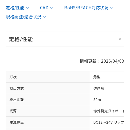
定格/性能
CAD
RoHS/REACH対応状況
規格認証/適合状況
定格/性能
情報更新：2026/04/03
形状
角型
検出方式
透過形
検出距離
30m
光源
赤外発光ダイオード (87
電源電圧
DC12～24V リップル(