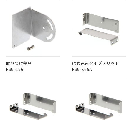
ものではありません。
また、RoHS指令のフタル酸エステル類４
物質の対応では、対応完了までの期間は出
荷製品に未対応品が混在することから備考
欄に対応日を記載しておりました。
既に当社にて対応品への在庫切替を完了
していることから、特段のことがない限
り、2022年1月12日より割愛しておりま
す。
取りつけ金具
はめ込みタイプスリット
E39-L96
E39-S65A