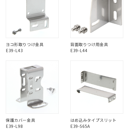
認ください)
事前の承諾なく第三者に漏洩または開
準値以下であることを示します。
該第三者に通知します。また当社は、
示しないようお願いします。
部品在庫の切り替え状況などにより、予定
「10」：通常の使用状況下において有害物
販売先および販売に係わる関係者が違
マイパーツ機能（部品リスト作成サー
空
受注生産機種、また在庫状況の
月が前後することがあります。
質が外部に漏えいし、環境に深刻な影響を
法に輸出するおそれがある場合は、取
ビス）をご利用いただくには、I-Web
白
情報を公開していない機種
及ぼさない年数を意味します。
り引きをいたしません。
メンバーズにご登録されている必要が
「－」：未確認です。当社販売部門へお問
あります。
い合わせください。
お客様が当ウェブサイト上で当社にご
※3 非含有証明書ダウンロード
登録された部品リストについて、当社
ヨコ形取りつけ金具
背面取りつけ用金具
および当社の共同利用者が、当社の製
E39-L43
E39-L44
下記の非含有証明書をダウンロードするこ
品・サービスに関するお客様との取
とができます。
合意する
キャンセル
引・商談に必要な範囲で利用すること
をご了承ください。
EU RoHS指令（10物質）の非含有証明書
※当社の共同利用者とは、
"個人情報
51物質の非含有証明書（当社基準）
の共同利用に関して"
の「1.共同利
※本証明書は発行日時点で非含有を証明す
用者の範囲」に記載されている法人を
るもので、過去に遡って非含有を証明する
指します。
ものではありません。
また、RoHS指令のフタル酸エステル類４
物質の対応では、対応完了までの期間は出
荷製品に未対応品が混在することから備考
欄に対応日を記載しておりました。
保護カバー金具
はめ込みタイプスリット
既に当社にて対応品への在庫切替を完了
E39-L98
E39-S65A