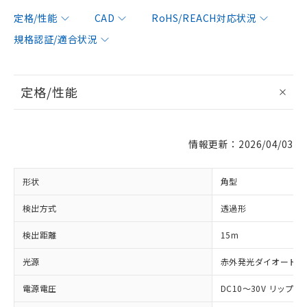
定格/性能
CAD
RoHS/REACH対応状況
規格認証/適合状況
定格/性能
情報更新：2026/04/03
形状
角型
検出方式
透過形
検出距離
15m
光源
赤外発光ダイオード (87
電源電圧
DC10～30V リップル(