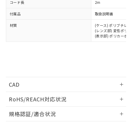
コード長
2m
付属品
取扱説明書
材質
(ケース) ポリブチレ
(レンズ部) 変性ポリ
(表示部) ポリカーボ
CAD
情報更新：2024/4/15
RoHS/REACH対応状況
ログイン/会員登録いただくと、CADデータをダウンロー
情報更新：2026/7/29
規格認証/適合状況
ドすることができます。
EU RoHS
注意事項・凡例
UL認証
CSA認証
CEマーキング