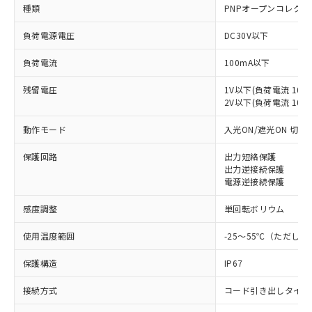
種類
PNPオープンコレクタ
負荷電源電圧
DC30V以下
負荷電流
100mA以下
残留電圧
1V以下(負荷電流 10m
2V以下(負荷電流 10～1
動作モード
入光ON/遮光ON 切替
保護回路
出力短絡保護
出力逆接続保護
電源逆接続保護
感度調整
単回転ボリウム
使用温度範囲
-25～55℃（ただし
保護構造
IP67
接続方式
コード引き出しタイプ