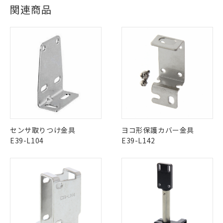
ログイン/会員登録
関連商品
Yes
Yes
Yes
対応状況
対応予定月
※1
※2
対応済み
ダウンロードデータをご利用いただく前に、以下を必ずお読
LR型式承認
DNV型式承認
BV型式承認
KR型式承
みください。
（イギリス
（ノルウェー
（フランス
（韓国
ソフトウェアの使用条件
船舶規格）
船舶規格）
船舶規格）
船舶規格
中国 RoHS
注意事項・凡例
No
No
No
No
中国 RoHS表
※1 ※2
※1 対応状況
この製品の規格認証/適合状況ページへ
Pb
Hg
Cd
Cr(VI)
対応済み：EU RoHS指令（10物質）の
センサ取りつけ金具
ヨコ形保護カバー金具
その他の認証はこちらのページからご検索ください
非含有に対応した製品が提供可能な商品で
E39-L104
E39-L142
す。
X
O
O
O
対応予定：EU RoHS指令（10物質）の非含
ご利用条件
有に対応した製品に切り替える予定のある
商品です。
"対応済み"や非含有の記載がされた商品であっても、流通
対応予定なし：EU RoHS指令（10物質）の
在庫等で未対応品が混在する可能性があります。
以下の条件をお読みいただき、同意のうえ
非含有に非対応の商品で、対応品を出す予
非含有品が必要な際は、弊社営業部門もしくは販売店へお
ご利用ください。
定はありません。
問い合わせください。