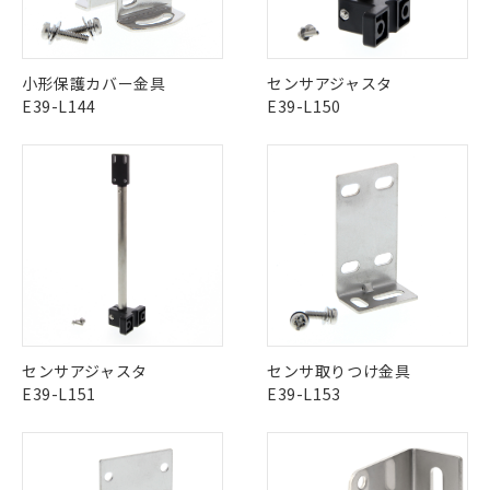
調査・確認中：EU RoHS指令（10物質）の
本サービスは、当社制御機器事業取扱
※1 中国RoHS○×表
非含有の対応状況を調査中または確認中の
商品の当社在庫状況および標準価格
商品です。
この製品のRoHS/REACH対応状況ページへ
(税抜)を提供させていただくもので
「○」：最大均質材料含有率が中国RoHSの
非該当品：ライセンス料など無形物で、有
す。
小形保護カバー金具
センサアジャスタ
基準値以下であることを示します。
害物質有無と関係のない商品です。
当社制御機器事業取扱商品の中には、
E39-L144
E39-L150
「×」：最大均質材料含有率が中国RoHSの
仕入先様の事情により、非含有部品として
本サービスの対象外となる商品もある
基準値を超えていることを示します。
いたものが、含有品と判明した場合などや
当社は、これら貴社製品のうち、外国
ことをご了承ください。
「－」：未確認です。当社販売部門へお問
むを得ず変更することがあります。
為替および外国貿易法に定める商品
在庫状況および標準価格照会結果は、
い合わせください。
（以下｢規制貨物等」という）を輸出
記載している更新日時点での社内デー
*EU RoHS指令（10物質）：
または国外への提供する場合は、日本
記
タに基づき作成されるものであり、閲
説明
鉛(Pb) 1000ppm以下、 水銀(Hg) 1000ppm以下、 カド
*中国RoHS10物質の基準値 (GB/T26572)：
国政府の輸出許可(または役務取引許
号
覧された時点での実際の在庫および標
ミウム(Cd) 100ppm以下、
Pb(鉛) :1000ppm、 Hg(水銀) : 1000ppm、 Cd(カドミウ
可)を取得するなどの必要な手続きを
六価クロム(Cr(Ⅵ)) 1000ppm以下、ポリ臭化ビフェニル
ム) : 100ppm、
準価格とは異なる場合があることをご
類(PBB) 1000ppm以下、ポリ臭化ジフェニルエーテル類
Cr(Ⅵ)(六価クロム) : 1000ppm、 PBBs(ポリ臭化ビフェ
とります。
了承ください。
(PBDE) 1000ppm以下、フタル酸ビス(2-エチルヘキシ
○
一定数以上の在庫あり
ニル類) : 1000ppm、 PBDEs(ポリ臭化ジフェニルエーテ
当社は規制貨物を破棄する場合は、完
ル) (DEHP)(別名：DOP) 1000ppm以下、フタル酸ブチ
正式な納期状況および標準価格はお客
ル類) : 1000ppm、
ルベンジル（BBP） 1000ppm以下、フタル酸ジブチル
全に破砕するなど、違法に輸出されな
DBP(フタル酸ジブチル) : 1000ppm、 DIBP(フタル酸ジ
様のお取引先、またはお客様担当のオ
（DBP） 1000ppm以下、フタル酸ジイソブチル
イソブチル) : 1000ppm、 BBP(フタル酸ブチルベンジ
△
一定数には満たないが在庫あり
いよう必要な手段を講じます。
ムロン制御機器販売店・当社販売員に
(DIBP) 1000ppm以下
ル) : 1000ppm、
センサアジャスタ
センサ取りつけ金具
当社は貴社製品を、核兵器、ミサイ
但し、RoHS指令で産業用監視および制御機器に対する
DEHP(フタル酸ビス(2-エチルヘキシル)) : 1000ppm
ご相談ください。
適用除外項目は除く。
E39-L151
E39-L153
ル、化学兵器、生物兵器またはその他
－
在庫なし(最新の在庫状況につ
オムロン制御機器販売店や当社販売拠
フタル酸エステル類の４物質については閾値を超える意
武器並びにこれらの製造装置等に一切
いては、お客様のお取引先、ま
図的な使用がないことを確認しています。
点は「
販売ネットワーク
」をご確認
※2 環境保護使用期限
使用いたしません。
たはお客様担当のオムロン制御
ください。
当社は、貴社製品を第三者に販売する
機器販売店・当社販売員にご確
在庫状況および標準価格結果を当社の
※2 対応予定月
「ｅ」：有害物質（10物質）のすべてが基
場合は、上記1、2および3の内容を当