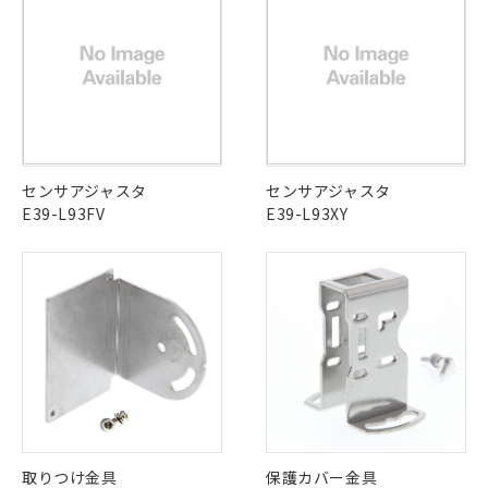
引・商談に必要な範囲で利用すること
をご了承ください。
EU RoHS指令（10物質）の非含有証明書
※当社の共同利用者とは、
"個人情報
51物質の非含有証明書（当社基準）
の共同利用に関して"
の「1.共同利
※本証明書は発行日時点で非含有を証明す
用者の範囲」に記載されている法人を
るもので、過去に遡って非含有を証明する
指します。
ものではありません。
また、RoHS指令のフタル酸エステル類４
物質の対応では、対応完了までの期間は出
センサアジャスタ
センサアジャスタ
荷製品に未対応品が混在することから備考
E39-L93FV
E39-L93XY
欄に対応日を記載しておりました。
既に当社にて対応品への在庫切替を完了
していることから、特段のことがない限
り、2022年1月12日より割愛しておりま
す。
取りつけ金具
保護カバー金具