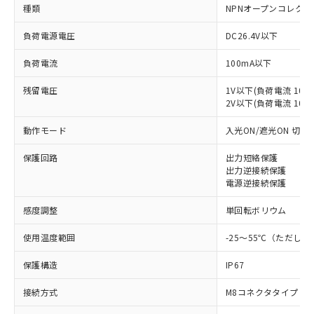
種類
NPNオープンコレクタ
負荷電源電圧
DC26.4V以下
負荷電流
100mA以下
残留電圧
1V以下(負荷電流 10m
2V以下(負荷電流 10～1
動作モード
入光ON/遮光ON 切替
保護回路
出力短絡保護
出力逆接続保護
電源逆接続保護
感度調整
単回転ボリウム
使用温度範囲
-25～55℃（ただし
保護構造
IP67
接続方式
M8コネクタタイプ