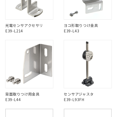
国政府の輸出許可(または役務取引許
号
覧された時点での実際の在庫および標
ミウム(Cd) 100ppm以下、
Pb(鉛) :1000ppm、 Hg(水銀) : 1000ppm、 Cd(カドミウ
可)を取得するなどの必要な手続きを
六価クロム(Cr(Ⅵ)) 1000ppm以下、ポリ臭化ビフェニル
ム) : 100ppm、
準価格とは異なる場合があることをご
類(PBB) 1000ppm以下、ポリ臭化ジフェニルエーテル類
Cr(Ⅵ)(六価クロム) : 1000ppm、 PBBs(ポリ臭化ビフェ
とります。
了承ください。
(PBDE) 1000ppm以下、フタル酸ビス(2-エチルヘキシ
○
一定数以上の在庫あり
ニル類) : 1000ppm、 PBDEs(ポリ臭化ジフェニルエーテ
当社は規制貨物を破棄する場合は、完
ル) (DEHP)(別名：DOP) 1000ppm以下、フタル酸ブチ
正式な納期状況および標準価格はお客
ル類) : 1000ppm、
ルベンジル（BBP） 1000ppm以下、フタル酸ジブチル
全に破砕するなど、違法に輸出されな
DBP(フタル酸ジブチル) : 1000ppm、 DIBP(フタル酸ジ
様のお取引先、またはお客様担当のオ
光電センサアクセサリ
ヨコ形取りつけ金具
（DBP） 1000ppm以下、フタル酸ジイソブチル
イソブチル) : 1000ppm、 BBP(フタル酸ブチルベンジ
△
一定数には満たないが在庫あり
いよう必要な手段を講じます。
ムロン制御機器販売店・当社販売員に
(DIBP) 1000ppm以下
ル) : 1000ppm、
E39-L214
E39-L43
当社は貴社製品を、核兵器、ミサイ
但し、RoHS指令で産業用監視および制御機器に対する
DEHP(フタル酸ビス(2-エチルヘキシル)) : 1000ppm
ご相談ください。
適用除外項目は除く。
ル、化学兵器、生物兵器またはその他
－
在庫なし(最新の在庫状況につ
オムロン制御機器販売店や当社販売拠
フタル酸エステル類の４物質については閾値を超える意
武器並びにこれらの製造装置等に一切
いては、お客様のお取引先、ま
図的な使用がないことを確認しています。
点は「
販売ネットワーク
」をご確認
※2 環境保護使用期限
使用いたしません。
たはお客様担当のオムロン制御
ください。
当社は、貴社製品を第三者に販売する
機器販売店・当社販売員にご確
在庫状況および標準価格結果を当社の
※2 対応予定月
「ｅ」：有害物質（10物質）のすべてが基
場合は、上記1、2および3の内容を当
認ください)
事前の承諾なく第三者に漏洩または開
準値以下であることを示します。
該第三者に通知します。また当社は、
示しないようお願いします。
部品在庫の切り替え状況などにより、予定
「10」：通常の使用状況下において有害物
販売先および販売に係わる関係者が違
マイパーツ機能（部品リスト作成サー
空
受注生産機種、また在庫状況の
月が前後することがあります。
質が外部に漏えいし、環境に深刻な影響を
法に輸出するおそれがある場合は、取
ビス）をご利用いただくには、I-Web
白
情報を公開していない機種
及ぼさない年数を意味します。
り引きをいたしません。
メンバーズにご登録されている必要が
「－」：未確認です。当社販売部門へお問
あります。
い合わせください。
背面取りつけ用金具
センサアジャスタ
お客様が当ウェブサイト上で当社にご
※3 非含有証明書ダウンロード
E39-L44
E39-L93FH
登録された部品リストについて、当社
および当社の共同利用者が、当社の製
下記の非含有証明書をダウンロードするこ
品・サービスに関するお客様との取
とができます。
合意する
キャンセル