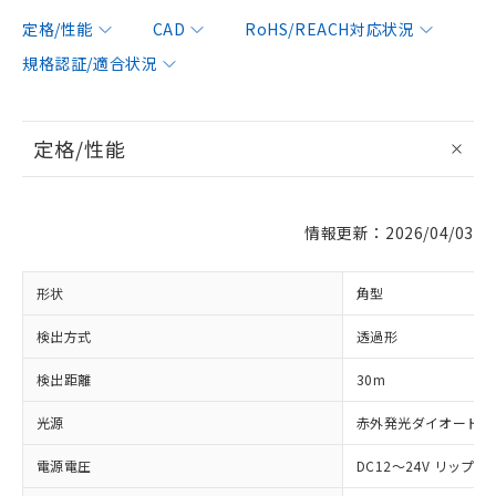
定格/性能
CAD
RoHS/REACH対応状況
規格認証/適合状況
定格/性能
情報更新：2026/04/03
形状
角型
検出方式
透過形
検出距離
30m
光源
赤外発光ダイオード (87
電源電圧
DC12～24V リップル(