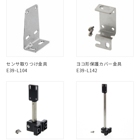
対応済み
ダウンロードデータをご利用いただく前に、以下を必ずお読
LR型式承認
DNV型式承認
BV型式承認
KR型式承
みください。
（イギリス
（ノルウェー
（フランス
（韓国
ソフトウェアの使用条件
船舶規格）
船舶規格）
船舶規格）
船舶規格
中国 RoHS
注意事項・凡例
No
No
No
No
中国 RoHS表
※1 ※2
この製品の規格認証/適合状況ページへ
Pb
Hg
Cd
Cr(VI)
センサ取りつけ金具
ヨコ形保護カバー金具
その他の認証はこちらのページからご検索ください
E39-L104
E39-L142
X
O
O
O
"対応済み"や非含有の記載がされた商品であっても、流通
在庫等で未対応品が混在する可能性があります。
非含有品が必要な際は、弊社営業部門もしくは販売店へお
問い合わせください。
この製品のRoHS/REACH対応状況ページへ