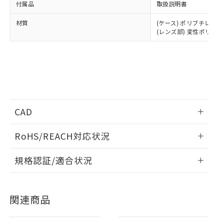
付属品
取扱説明書
材質
(ケース) ポリブチレ
(レンズ部) 変性ポリ
CAD
情報更新：2024/4/15
RoHS/REACH対応状況
ログイン/会員登録いただくと、CADデータをダウンロー
情報更新：2026/7/29
規格認証/適合状況
ドすることができます。
EU RoHS
注意事項・凡例
UL認証
CSA認証
CEマーキング
ログイン/会員登録
関連商品
Yes
Yes
Yes
対応状況
対応予定月
※1
※2