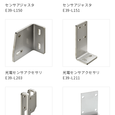
※1 対応状況
センサアジャスタ
センサアジャスタ
E39-L150
E39-L151
対応済み：EU RoHS指令（10物質）の
非含有に対応した製品が提供可能な商品で
す。
対応予定：EU RoHS指令（10物質）の非含
ご利用条件
有に対応した製品に切り替える予定のある
商品です。
対応予定なし：EU RoHS指令（10物質）の
以下の条件をお読みいただき、同意のうえ
非含有に非対応の商品で、対応品を出す予
ご利用ください。
定はありません。
調査・確認中：EU RoHS指令（10物質）の
本サービスは、当社制御機器事業取扱
※1 中国RoHS○×表
非含有の対応状況を調査中または確認中の
商品の当社在庫状況および標準価格
商品です。
光電センサアクセサリ
光電センサアクセサリ
(税抜)を提供させていただくもので
「○」：最大均質材料含有率が中国RoHSの
非該当品：ライセンス料など無形物で、有
E39-L203
E39-L211
す。
基準値以下であることを示します。
害物質有無と関係のない商品です。
当社制御機器事業取扱商品の中には、
「×」：最大均質材料含有率が中国RoHSの
仕入先様の事情により、非含有部品として
本サービスの対象外となる商品もある
基準値を超えていることを示します。
いたものが、含有品と判明した場合などや
当社は、これら貴社製品のうち、外国
ことをご了承ください。
「－」：未確認です。当社販売部門へお問
むを得ず変更することがあります。
為替および外国貿易法に定める商品
在庫状況および標準価格照会結果は、
い合わせください。
（以下｢規制貨物等」という）を輸出
記載している更新日時点での社内デー
*EU RoHS指令（10物質）：
または国外への提供する場合は、日本
記
タに基づき作成されるものであり、閲
説明
鉛(Pb) 1000ppm以下、 水銀(Hg) 1000ppm以下、 カド
*中国RoHS10物質の基準値 (GB/T26572)：