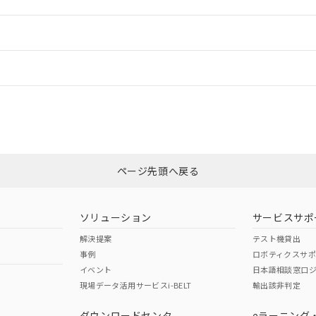
ご相談ください。
は満たないが在庫あり
製品を第三者に販売する場合は、上記1、2および3の内容を当該第
機器販売店や当社販売拠点は「
販売ネットワーク
」をご確認くだ
販売先および販売に係わる関係者が違法に輸出するおそれがある場
用期限
情報更新：
び標準価格結果を当社の事前の承諾なく第三者に漏洩または開示し
え状況などにより、予定月が前後することがあります。
(最新の在庫状況については、お客様のお取引先、またはお客様担当
（10物質）のすべてが基準値以下であることを示します。
店・当社販売員にご確認ください)
ードすることができます。
情報更新：
能（部品リスト作成サービス）をご利用いただくには、I-Webメン
使用状況下において有害物質が外部に漏えいし、環境に深刻な影響を
あります。
機種、また在庫状況の情報を公開していない機種
ェブサイト上で当社にご登録された部品リストについて、当社およ
書ダウンロード
カスタマーサポートセンタ お客様相談室」または貴社担当オムロン営業
す。当社販売部門へお問い合わせください。
ログイン/会員登録
品・サービスに関するお客様との取引・商談に必要な範囲で利用す
合意する
キャンセル
書をダウンロードすることができます。
利用者とは、
"個人情報の共同利用に関して"
の「1.共同利用者の
非含有証明書
※3
します。
10物質）の非含有証明書
みください。
明書（当社基準）
ページ先頭へ戻る
ダウンロードはこちら
日時点で非含有を証明するもので、過去に遡って非含有を証明するも
令のフタル酸エステル類４物質の対応では、対応完了までの期間は出
備考欄に対応日を記載しておりました。
ソリューション
サービスサポ
品への在庫切替を完了していることから、特段のことがない限り、20
解決提案
テスト機貸出
す。
事例
ロボティクスサ
イベント
日本語相談窓口
現場データ活用サービスi-BELT
輸出該非判定
I)
PBBs
PBDEs
DBP
ダウンロードセンタ
eラーニング