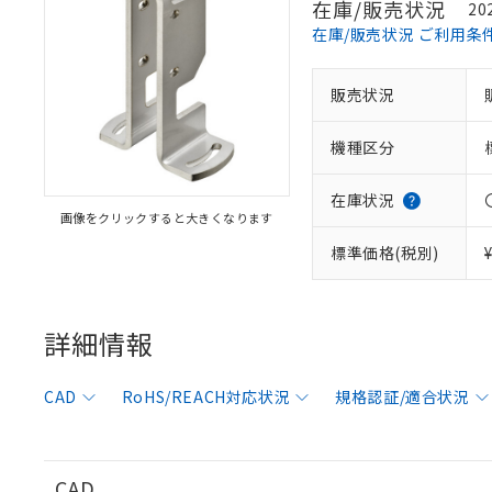
在庫/販売状況
20
在庫/販売状況 ご利用条
販売状況
※1 対応状況
機種区分
対応済み：EU
対応予定：EU R
対応予定なし：EU
在庫状況
画像をクリックすると大きくなります
調査・確認中：EU
ご利用条件
非該当品：ライセ
標準価格(税別)
※1 中国RoHS
仕入先様の事情に
があります。
以下の条件をお読
「○」：最大均質
「×」：最大均質
詳細情報
本サービスは
当社は、これ
*EU RoHS指令（10物
「－」：未確認で
鉛(Pb) 1000ppm以下、
くものです。
う）を輸出ま
記
説明
六価クロム(Cr(Ⅵ)) 1
当社制御機器
などの必要な
フタル酸ビス(2-エチルヘ
号
CAD
RoHS/REACH対応状況
規格認証/適合状況
*中国RoHS10物質の基準値 
ル（DBP） 1000ppm
在庫状況およ
当社は規制貨
Pb(鉛) :1000ppm、 Hg
但し、RoHS指令で産
のであり、閲
ます。
Cr(Ⅵ)(六価クロム) : 
フタル酸エステル類の４
○
一定数以
DBP(フタル酸ジブチル) :
い。
当社は貴社製
DEHP(フタル酸ビス(2-エ
正式な納期状
置等に一切使
CAD