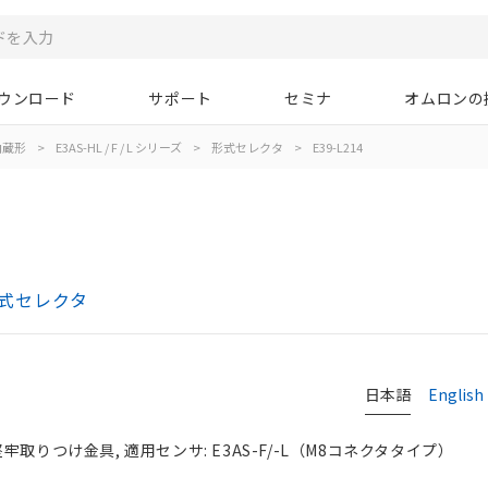
ウンロード
サポート
セミナ
オムロンの
内蔵形
>
E3AS-HL / F / L シリーズ
>
形式セレクタ
>
E39-L214
 形式セレクタ
日本語
English
牢取りつけ金具, 適用センサ: E3AS-F/-L（M8コネクタタイプ）