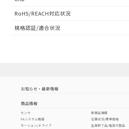
当社販売員に
※2 対応予定月
△
一定数に
当社は、貴社
オムロン制御
また当社は、
※2 環境保護使
RoHS/REACH対応状況
在庫状況およ
部品在庫の切り替
たしません。
－
在庫なし
す。
「ｅ」：有害物質
機器販売
ログイン/会員登録いただくと、CADデータをダウンロ
マイパーツ機
規格認証/適合状況
「10」：通常の
ている必要が
味します。
空
受注生産
EU RoHS
注意事項・凡例
お客様が当ウ
※3 非含有証明
E39-L214についての規格認証/適合状況については、「
「－」：未確認で
白
が、当社の製
にお問い合わせください。
さい。
下記の非含有証明
※当社の共同
対応状況
対応予定月
※1
※2
いる法人を指
EU RoHS指令（
ダウンロードデータをご利用いただく前に、以下を必ずお読
51物質の非含有証
対応済み
ソフトウェアの使用条件
※本証明書は発行
また、RoHS指
混在することから
お知らせ・最新情報
中国 RoHS
注意事項・凡例
既に当社にて対応
り割愛しておりま
商品情報
中国 RoHS表
※1 ※2
センサ
新商品情報
FAシステム機器
在庫状況/標準価格
Pb
Hg
Cd
Cr(V
モーション/ドライブ
生産終了品/推奨代替品