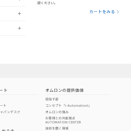
三者に通知します。
認ください。
さい。
合は、取り引きをい
2020/10/1
カートをみる
ないようお願いしま
のオムロン制御
2026/7/29
バーズにご登録され
及ぼさない年数を意
び当社の共同利用者
員または販売店
ることをご了承くだ
範囲」に記載されて
お問い合わせ
のではありません。
荷製品に未対応品が
ート
オムロンの提供価値
22年1月12日よ
目指す姿
ポート
コンセプト「i-Automation!」
ジャパンデスク
オムロンの強み
お客様との共創拠点
AUTOMATION CENTER
DIBP
BBP
DEHP
環境保護
技術を磨く現場
・セミナ