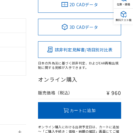
2D CADデータ
在庫・価格
無料テスト機
3D CADデータ
。
商品です。
該非判定見解書/項目別対比表
定はありません。
商品です。
日本の外為法に基づく該非判定、およびEAR再輸出規
制に関する見解が入手できます。
を得ず変更すること
オンライン購入
を提供させていただ
規制貨物等」とい
¥ 960
販売価格（税込）
引許可)を取得する
BDE) 1000ppm以下、
をご了承ください。
0ppm以下、フタル酸ジブチ
基づき作成されるも
う必要な手段を講じ
カートに追加
ことをご了承くださ
) : 1000ppm、
 1000ppm、
びにこれらの製造装
オンライン購入における出荷予定日は、カートに追加
ン制御機器販売店・
～「ご購入手続き：価格・納期の確認」画面にてご確