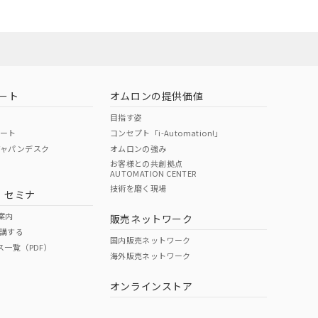
ート
オムロンの提供価値
目指す姿
ポート
コンセプト「i-Automation!」
ジャパンデスク
オムロンの強み
お客様との共創拠点
AUTOMATION CENTER
技術を磨く現場
・セミナ
案内
販売ネットワーク
講する
国内販売ネットワーク
ス一覧（PDF）
海外販売ネットワーク
オンラインストア