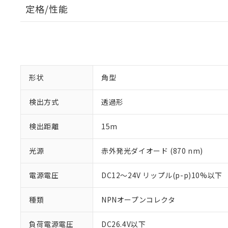
定格/性能
形状
角型
検出方式
透過形
検出距離
15m
光源
赤外発光ダイオード (870 nm)
電源電圧
DC12～24V リップル(p-p)10%以下
種類
NPNオープンコレクタ
負荷電源電圧
DC26.4V以下