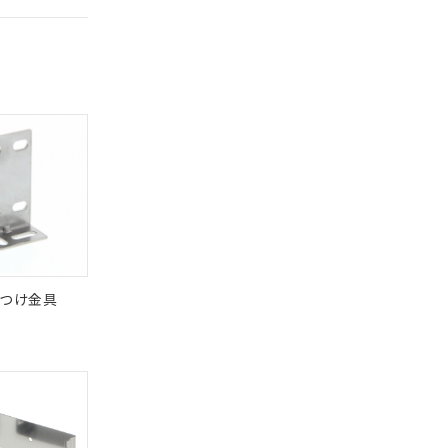
バーズにご登録され
及ぼさない年数を意
び当社の共同利用者
ることをご了承くだ
範囲」に記載されて
のではありません。
荷製品に未対応品が
22年1月12日よ
つけ金具
DIBP
BBP
DEHP
環境保護
状況ページへ
使用期限
検索ください
O
O
O
10