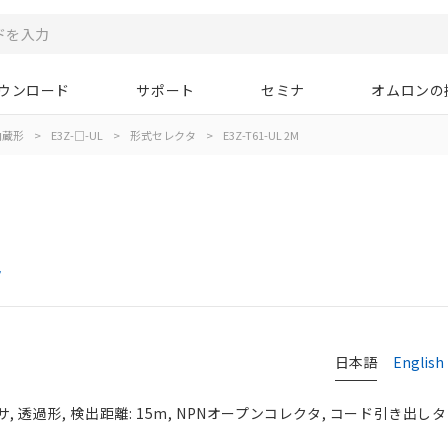
ウンロード
サポート
セミナ
オムロンの
内蔵形
>
E3Z-□-UL
>
形式セレクタ
>
E3Z-T61-UL 2M
タ
日本語
English
透過形, 検出距離: 15m, NPNオープンコレクタ, コード引き出しタイプ