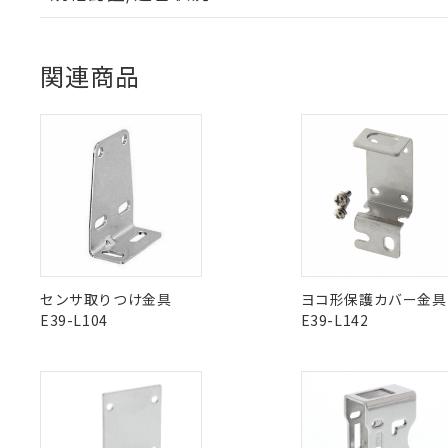
マイパーツ機
「10」：通常の
EU RoHS
注意事項・凡例
ている必要が
味します。
空
受注生産
UL認証
CSA認証
CEマーキング
お客様が当ウ
※3 非含有証明
「－」：未確認で
白
が、当社の製
関連商品
さい。
下記の非含有証明
Yes
Yes
Yes
対応状況
対応予定月
※1
※2
※当社の共同
ダウンロードデータをご利用いただく前に、以下を必ずお読
いる法人を指
EU RoHS指令（
対応済み
ソフトウェアの使用条件
51物質の非含有証
※本証明書は発行
LR型式承認
DNV型式承認
BV型式承認
KR
また、RoHS指
（イギリス
（ノルウェー
（フランス
（
中国 RoHS
注意事項・凡例
混在することから
船舶規格）
船舶規格）
船舶規格）
船
既に当社にて対応
り割愛しておりま
No
No
No
No
中国 RoHS表
※1 ※2
センサ取りつけ金具
ヨコ形保護カバー金具
E39-L104
E39-L142
Pb
Hg
Cd
Cr(V
X
O
O
O