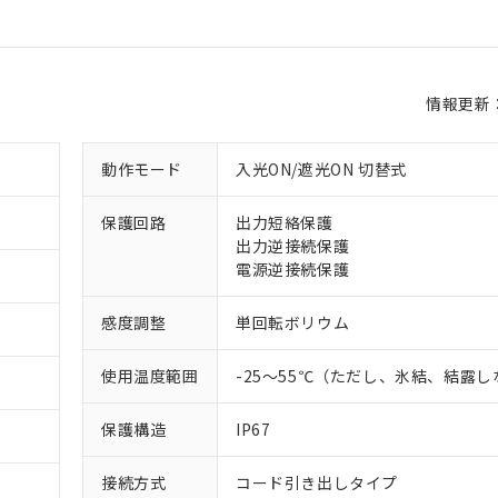
情報更新：2
動作モード
入光ON/遮光ON 切替式
保護回路
出力短絡保護
出力逆接続保護
電源逆接続保護
感度調整
単回転ボリウム
使用温度範囲
-25～55℃（ただし、氷結、結露
保護構造
IP67
接続方式
コード引き出しタイプ