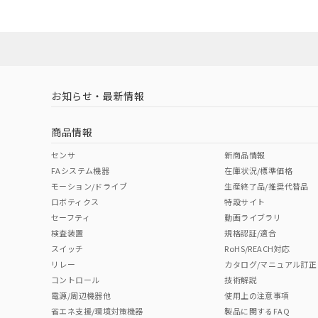
お知らせ・最新情報
商品情報
センサ
新商品情報
FAシステム機器
在庫状況/標準価格
モーション/ドライブ
生産終了品/推奨代替品
ロボティクス
特設サイト
セーフティ
動画ライブラリ
検査装置
規格認証/適合
スイッチ
RoHS/REACH対応
リレー
カタログ/マニュアル訂正
コントロール
技術解説
電源/周辺機器他
使用上の注意事項
省エネ支援/環境対策機器
製品に関するFAQ