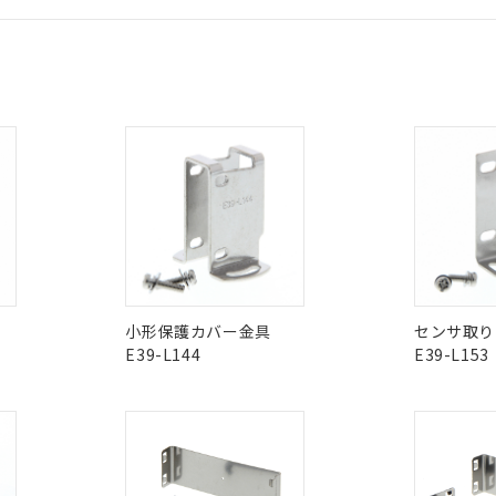
能（部品リスト作成サービス）をご利用いただくには、I-Webメン
使用状況下において有害物質が外部に漏えいし、環境に深刻な影響を
あります。
機種、また在庫状況の情報を公開していない機種
CCC認証
電波法
ログイン/会員登録
ェブサイト上で当社にご登録された部品リストについて、当社およ
書ダウンロード
す。当社販売部門へお問い合わせください。
品・サービスに関するお客様との取引・商談に必要な範囲で利用す
合意する
キャンセル
書をダウンロードすることができます。
N/A
N/A
非含有証明書
※3
利用者とは、
"個人情報の共同利用に関して"
の「1.共同利用者の
みください。
します。
10物質）の非含有証明書
ダウンロードはこちら
明書（当社基準）
日時点で非含有を証明するもので、過去に遡って非含有を証明するも
型式承認
NK型式承認
ABS型式承認
令のフタル酸エステル類４物質の対応では、対応完了までの期間は出
韓国
（日本
（アメリカ
備考欄に対応日を記載しておりました。
舶規格）
船舶規格）
船舶規格）
品への在庫切替を完了していることから、特段のことがない限り、20
す。
No
No
小形保護カバー金具
センサ取り
E39-L144
E39-L153
I)
PBBs
PBDEs
DBP
この製品の規格認証/適合
その他の認証はこちらのページからご
O
O
O