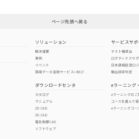
ページ先頭へ戻る
ソリューション
サービスサポ
解決提案
テスト機貸出
事例
ロボティクスサ
イベント
日本語相談窓口
現場データ活用サービスi-BELT
輸出該非判定
ダウンロードセンタ
eラーニング
カタログ
eラーニングのご
マニュアル
コースを選んで受
2D CAD
eラーニングコー
3D CAD
電気制御CAD
ソフトウェア