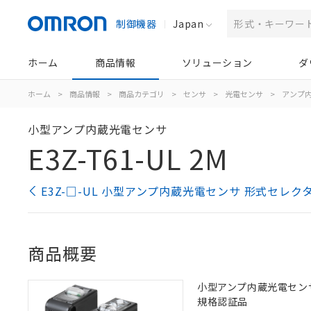
制御機器
Japan
ホーム
商品情報
ソリューション
ダ
ホーム
>
商品情報
>
商品カテゴリ
>
センサ
>
光電センサ
>
アンプ
小型アンプ内蔵光電センサ
E3Z-T61-UL 2M
E3Z-□-UL 小型アンプ内蔵光電センサ 形式セレク
商品概要
小型アンプ内蔵光電センサ, 
規格認証品