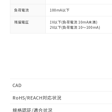
※1 対応状況
負荷電流
100mA以下
対応済み：EU
対応予定：EU R
残留電圧
1V以下(負荷電流 10mA未満)
対応予定なし：EU
2V以下(負荷電流 10～100mA)
調査・確認中：EU
ご利用条件
非該当品：ライセ
※1 中国RoHS
仕入先様の事情に
があります。
以下の条件をお読
「○」：最大均質
「×」：最大均質
本サービスは
当社は、これ
*EU RoHS指令（10物
「－」：未確認で
鉛(Pb) 1000ppm以下、
くものです。
う）を輸出ま
記
説明
六価クロム(Cr(Ⅵ)) 1
当社制御機器
などの必要な
フタル酸ビス(2-エチルヘ
号
*中国RoHS10物質の基準値 
ル（DBP） 1000ppm
在庫状況およ
当社は規制貨
Pb(鉛) :1000ppm、 Hg
但し、RoHS指令で産
のであり、閲
ます。
Cr(Ⅵ)(六価クロム) : 
フタル酸エステル類の４
○
一定数以
DBP(フタル酸ジブチル) :
い。
当社は貴社製
CAD
DEHP(フタル酸ビス(2-エ
正式な納期状
置等に一切使
当社販売員に
※2 対応予定月
△
一定数に
当社は、貴社
RoHS/REACH対応状況
オムロン制御
また当社は、
※2 環境保護使
在庫状況およ
部品在庫の切り替
たしません。
－
在庫なし
ログイン/会員登録いただくと、CADデータをダウンロ
す。
「ｅ」：有害物質
規格認証/適合状況
機器販売