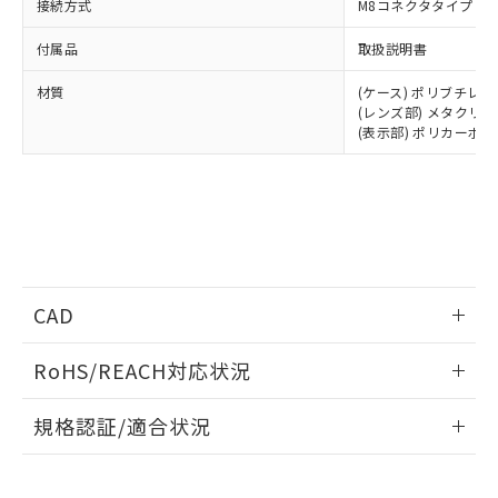
接続方式
M8コネクタタイプ
付属品
取扱説明書
材質
(ケース) ポリブチレ
(レンズ部) メタクリ
(表示部) ポリカーボ
CAD
情報更新：2024/4/15
RoHS/REACH対応状況
ログイン/会員登録いただくと、CADデータをダウンロー
情報更新：2026/7/29
規格認証/適合状況
ドすることができます。
EU RoHS
注意事項・凡例
UL認証
CSA認証
CEマーキング