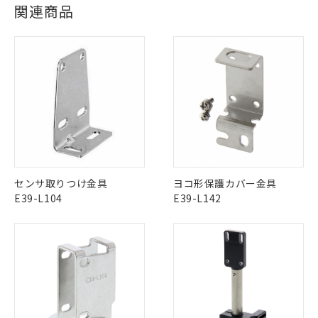
ログイン/会員登録
関連商品
Yes
Yes
Yes
対応状況
対応予定月
※1
※2
対応済み
ダウンロードデータをご利用いただく前に、以下を必ずお読
LR型式承認
DNV型式承認
BV型式承認
KR型式承
みください。
（イギリス
（ノルウェー
（フランス
（韓国
ソフトウェアの使用条件
船舶規格）
船舶規格）
船舶規格）
船舶規格
中国 RoHS
注意事項・凡例
No
No
No
No
中国 RoHS表
※1 ※2
この製品の規格認証/適合状況ページへ
Pb
Hg
Cd
Cr(VI)
センサ取りつけ金具
ヨコ形保護カバー金具
その他の認証はこちらのページからご検索ください
E39-L104
E39-L142
X
O
O
O
"対応済み"や非含有の記載がされた商品であっても、流通
在庫等で未対応品が混在する可能性があります。
非含有品が必要な際は、弊社営業部門もしくは販売店へお
問い合わせください。