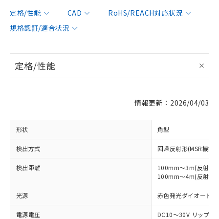
定格/性能
CAD
RoHS/REACH対応状況
規格認証/適合状況
定格/性能
情報更新：2026/04/03
形状
角型
検出方式
回帰反射形(MSR機能付
検出距離
100mm～3m(反射板E
100mm～4m(反射板E3
光源
赤色発光ダイオード (66
電源電圧
DC10～30V リップル(