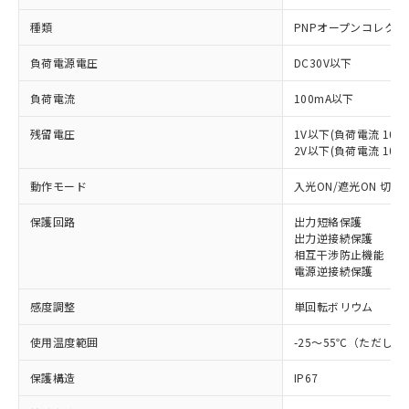
種類
PNPオープンコレクタ
負荷電源電圧
DC30V以下
負荷電流
100mA以下
残留電圧
1V以下(負荷電流 10m
2V以下(負荷電流 10～1
動作モード
入光ON/遮光ON 切替
保護回路
出力短絡保護
出力逆接続保護
相互干渉防止機能
電源逆接続保護
感度調整
単回転ボリウム
使用温度範囲
-25～55℃（ただし
保護構造
IP67