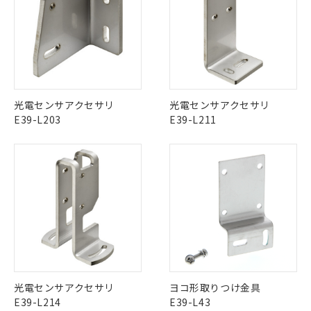
「○」：最大均質材料含有率が中国RoHSの
非該当品：ライセンス料など無形物で、有
す。
基準値以下であることを示します。
害物質有無と関係のない商品です。
当社制御機器事業取扱商品の中には、
「×」：最大均質材料含有率が中国RoHSの
仕入先様の事情により、非含有部品として
本サービスの対象外となる商品もある
基準値を超えていることを示します。
いたものが、含有品と判明した場合などや
当社は、これら貴社製品のうち、外国
ことをご了承ください。
「－」：未確認です。当社販売部門へお問
むを得ず変更することがあります。
為替および外国貿易法に定める商品
在庫状況および標準価格照会結果は、
い合わせください。
（以下｢規制貨物等」という）を輸出
記載している更新日時点での社内デー
*EU RoHS指令（10物質）：
または国外への提供する場合は、日本
記
タに基づき作成されるものであり、閲
説明
光電センサアクセサリ
光電センサアクセサリ
鉛(Pb) 1000ppm以下、 水銀(Hg) 1000ppm以下、 カド
*中国RoHS10物質の基準値 (GB/T26572)：
国政府の輸出許可(または役務取引許
号
覧された時点での実際の在庫および標
ミウム(Cd) 100ppm以下、
Pb(鉛) :1000ppm、 Hg(水銀) : 1000ppm、 Cd(カドミウ
E39-L203
E39-L211
可)を取得するなどの必要な手続きを
六価クロム(Cr(Ⅵ)) 1000ppm以下、ポリ臭化ビフェニル
ム) : 100ppm、
準価格とは異なる場合があることをご
類(PBB) 1000ppm以下、ポリ臭化ジフェニルエーテル類
Cr(Ⅵ)(六価クロム) : 1000ppm、 PBBs(ポリ臭化ビフェ
とります。
了承ください。
(PBDE) 1000ppm以下、フタル酸ビス(2-エチルヘキシ
○
一定数以上の在庫あり
ニル類) : 1000ppm、 PBDEs(ポリ臭化ジフェニルエーテ
当社は規制貨物を破棄する場合は、完
ル) (DEHP)(別名：DOP) 1000ppm以下、フタル酸ブチ
正式な納期状況および標準価格はお客
ル類) : 1000ppm、
ルベンジル（BBP） 1000ppm以下、フタル酸ジブチル
全に破砕するなど、違法に輸出されな
DBP(フタル酸ジブチル) : 1000ppm、 DIBP(フタル酸ジ
様のお取引先、またはお客様担当のオ
（DBP） 1000ppm以下、フタル酸ジイソブチル
イソブチル) : 1000ppm、 BBP(フタル酸ブチルベンジ
△
一定数には満たないが在庫あり
いよう必要な手段を講じます。
ムロン制御機器販売店・当社販売員に
(DIBP) 1000ppm以下
ル) : 1000ppm、
当社は貴社製品を、核兵器、ミサイ
但し、RoHS指令で産業用監視および制御機器に対する
DEHP(フタル酸ビス(2-エチルヘキシル)) : 1000ppm
ご相談ください。
適用除外項目は除く。
ル、化学兵器、生物兵器またはその他
－
在庫なし(最新の在庫状況につ
オムロン制御機器販売店や当社販売拠
フタル酸エステル類の４物質については閾値を超える意
武器並びにこれらの製造装置等に一切
いては、お客様のお取引先、ま
図的な使用がないことを確認しています。
点は「
販売ネットワーク
」をご確認
※2 環境保護使用期限
使用いたしません。
たはお客様担当のオムロン制御
ください。
当社は、貴社製品を第三者に販売する
機器販売店・当社販売員にご確
在庫状況および標準価格結果を当社の
※2 対応予定月
「ｅ」：有害物質（10物質）のすべてが基
場合は、上記1、2および3の内容を当
認ください)
事前の承諾なく第三者に漏洩または開
準値以下であることを示します。
該第三者に通知します。また当社は、
光電センサアクセサリ
ヨコ形取りつけ金具
示しないようお願いします。
部品在庫の切り替え状況などにより、予定
「10」：通常の使用状況下において有害物
販売先および販売に係わる関係者が違
E39-L214
E39-L43
マイパーツ機能（部品リスト作成サー
空
受注生産機種、また在庫状況の