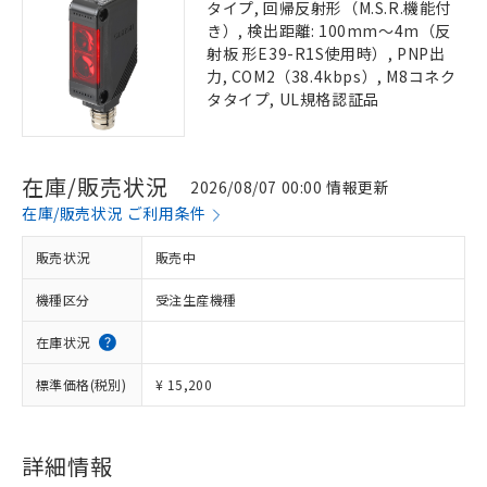
タイプ, 回帰反射形（M.S.R.機能付
き）, 検出距離: 100mm～4m（反
射板 形E39-R1S使用時）, PNP出
力, COM2（38.4kbps）, M8コネク
タタイプ, UL規格認証品
在庫/販売状況
2026/08/07 00:00 情報更新
在庫/販売状況 ご利用条件
販売状況
販売中
機種区分
受注生産機種
在庫状況
標準価格(税別)
¥ 15,200
詳細情報