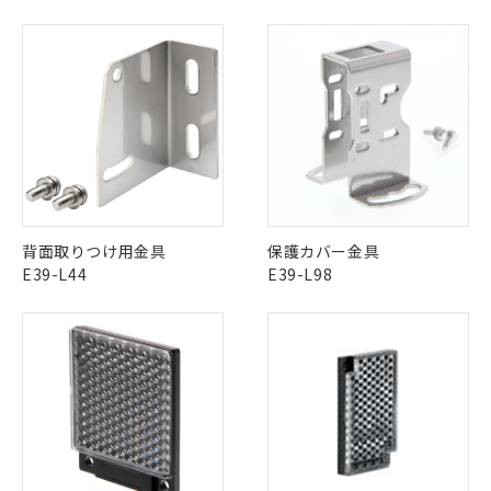
月が前後することがあります。
質が外部に漏えいし、環境に深刻な影響を
法に輸出するおそれがある場合は、取
ビス）をご利用いただくには、I-Web
白
情報を公開していない機種
及ぼさない年数を意味します。
り引きをいたしません。
メンバーズにご登録されている必要が
「－」：未確認です。当社販売部門へお問
あります。
い合わせください。
お客様が当ウェブサイト上で当社にご
※3 非含有証明書ダウンロード
登録された部品リストについて、当社
および当社の共同利用者が、当社の製
下記の非含有証明書をダウンロードするこ
品・サービスに関するお客様との取
とができます。
合意する
キャンセル
引・商談に必要な範囲で利用すること
をご了承ください。
EU RoHS指令（10物質）の非含有証明書
※当社の共同利用者とは、
"個人情報
51物質の非含有証明書（当社基準）
の共同利用に関して"
の「1.共同利
背面取りつけ用金具
保護カバー金具
※本証明書は発行日時点で非含有を証明す
用者の範囲」に記載されている法人を
E39-L44
E39-L98
るもので、過去に遡って非含有を証明する
指します。
ものではありません。
また、RoHS指令のフタル酸エステル類４
物質の対応では、対応完了までの期間は出
荷製品に未対応品が混在することから備考
欄に対応日を記載しておりました。
既に当社にて対応品への在庫切替を完了
していることから、特段のことがない限
り、2022年1月12日より割愛しておりま
す。