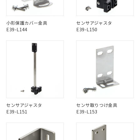
この製品のRoHS/REACH対応状況ページへ
小形保護カバー金具
センサアジャスタ
E39-L144
E39-L150
※1 対応状況
対応済み：EU RoHS指令（10物質）の
非含有に対応した製品が提供可能な商品で
す。
対応予定：EU RoHS指令（10物質）の非含
ご利用条件
有に対応した製品に切り替える予定のある
商品です。
対応予定なし：EU RoHS指令（10物質）の
センサアジャスタ
センサ取りつけ金具
以下の条件をお読みいただき、同意のうえ
非含有に非対応の商品で、対応品を出す予
E39-L151
E39-L153
ご利用ください。
定はありません。
調査・確認中：EU RoHS指令（10物質）の
本サービスは、当社制御機器事業取扱
※1 中国RoHS○×表
非含有の対応状況を調査中または確認中の
商品の当社在庫状況および標準価格
商品です。
(税抜)を提供させていただくもので