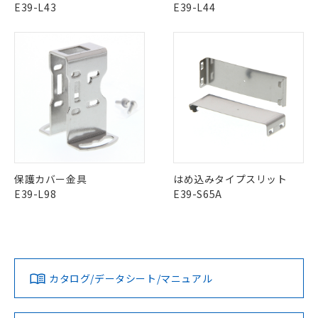
部品在庫の切り替え状況などにより、予定
「10」：通常の使用状況下において有害物
E39-L43
E39-L44
販売先および販売に係わる関係者が違
マイパーツ機能（部品リスト作成サー
空
受注生産機種、また在庫状況の
月が前後することがあります。
質が外部に漏えいし、環境に深刻な影響を
法に輸出するおそれがある場合は、取
ビス）をご利用いただくには、I-Web
白
情報を公開していない機種
及ぼさない年数を意味します。
り引きをいたしません。
メンバーズにご登録されている必要が
「－」：未確認です。当社販売部門へお問
あります。
い合わせください。
お客様が当ウェブサイト上で当社にご
※3 非含有証明書ダウンロード
登録された部品リストについて、当社
および当社の共同利用者が、当社の製
下記の非含有証明書をダウンロードするこ
品・サービスに関するお客様との取
とができます。
合意する
キャンセル
引・商談に必要な範囲で利用すること
をご了承ください。
EU RoHS指令（10物質）の非含有証明書
※当社の共同利用者とは、
"個人情報
51物質の非含有証明書（当社基準）
の共同利用に関して"
の「1.共同利
保護カバー金具
はめ込みタイプスリット
※本証明書は発行日時点で非含有を証明す
用者の範囲」に記載されている法人を
E39-L98
E39-S65A
るもので、過去に遡って非含有を証明する
指します。
ものではありません。
また、RoHS指令のフタル酸エステル類４
物質の対応では、対応完了までの期間は出
荷製品に未対応品が混在することから備考
欄に対応日を記載しておりました。
カタログ/データシート/マニュアル
既に当社にて対応品への在庫切替を完了
していることから、特段のことがない限