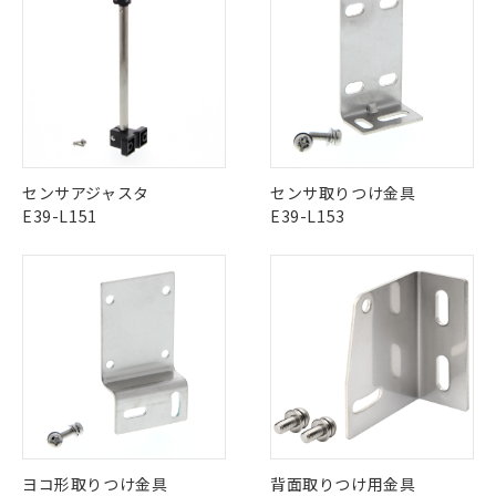
商品の当社在庫状況および標準価格
商品です。
(税抜)を提供させていただくもので
「○」：最大均質材料含有率が中国RoHSの
非該当品：ライセンス料など無形物で、有
す。
基準値以下であることを示します。
害物質有無と関係のない商品です。
当社制御機器事業取扱商品の中には、
「×」：最大均質材料含有率が中国RoHSの
仕入先様の事情により、非含有部品として
本サービスの対象外となる商品もある
基準値を超えていることを示します。
いたものが、含有品と判明した場合などや
当社は、これら貴社製品のうち、外国
ことをご了承ください。
「－」：未確認です。当社販売部門へお問
むを得ず変更することがあります。
為替および外国貿易法に定める商品
在庫状況および標準価格照会結果は、
い合わせください。
（以下｢規制貨物等」という）を輸出
記載している更新日時点での社内デー
*EU RoHS指令（10物質）：
または国外への提供する場合は、日本
記
タに基づき作成されるものであり、閲
説明
センサアジャスタ
センサ取りつけ金具
鉛(Pb) 1000ppm以下、 水銀(Hg) 1000ppm以下、 カド
*中国RoHS10物質の基準値 (GB/T26572)：
国政府の輸出許可(または役務取引許
号
覧された時点での実際の在庫および標
ミウム(Cd) 100ppm以下、
E39-L151
E39-L153
Pb(鉛) :1000ppm、 Hg(水銀) : 1000ppm、 Cd(カドミウ
可)を取得するなどの必要な手続きを
六価クロム(Cr(Ⅵ)) 1000ppm以下、ポリ臭化ビフェニル
ム) : 100ppm、
準価格とは異なる場合があることをご
類(PBB) 1000ppm以下、ポリ臭化ジフェニルエーテル類
Cr(Ⅵ)(六価クロム) : 1000ppm、 PBBs(ポリ臭化ビフェ
とります。
了承ください。
(PBDE) 1000ppm以下、フタル酸ビス(2-エチルヘキシ
○
一定数以上の在庫あり
ニル類) : 1000ppm、 PBDEs(ポリ臭化ジフェニルエーテ
当社は規制貨物を破棄する場合は、完
ル) (DEHP)(別名：DOP) 1000ppm以下、フタル酸ブチ
正式な納期状況および標準価格はお客
ル類) : 1000ppm、
ルベンジル（BBP） 1000ppm以下、フタル酸ジブチル
全に破砕するなど、違法に輸出されな
DBP(フタル酸ジブチル) : 1000ppm、 DIBP(フタル酸ジ
様のお取引先、またはお客様担当のオ
（DBP） 1000ppm以下、フタル酸ジイソブチル
イソブチル) : 1000ppm、 BBP(フタル酸ブチルベンジ
△
一定数には満たないが在庫あり
いよう必要な手段を講じます。
ムロン制御機器販売店・当社販売員に
(DIBP) 1000ppm以下
ル) : 1000ppm、
当社は貴社製品を、核兵器、ミサイ
但し、RoHS指令で産業用監視および制御機器に対する
DEHP(フタル酸ビス(2-エチルヘキシル)) : 1000ppm
ご相談ください。
適用除外項目は除く。
ル、化学兵器、生物兵器またはその他
－
在庫なし(最新の在庫状況につ
オムロン制御機器販売店や当社販売拠
フタル酸エステル類の４物質については閾値を超える意
武器並びにこれらの製造装置等に一切
いては、お客様のお取引先、ま
図的な使用がないことを確認しています。
点は「
販売ネットワーク
」をご確認
※2 環境保護使用期限
使用いたしません。
たはお客様担当のオムロン制御
ください。
当社は、貴社製品を第三者に販売する
機器販売店・当社販売員にご確
在庫状況および標準価格結果を当社の
※2 対応予定月
「ｅ」：有害物質（10物質）のすべてが基
場合は、上記1、2および3の内容を当
認ください)
事前の承諾なく第三者に漏洩または開
準値以下であることを示します。
ヨコ形取りつけ金具
背面取りつけ用金具
該第三者に通知します。また当社は、
示しないようお願いします。