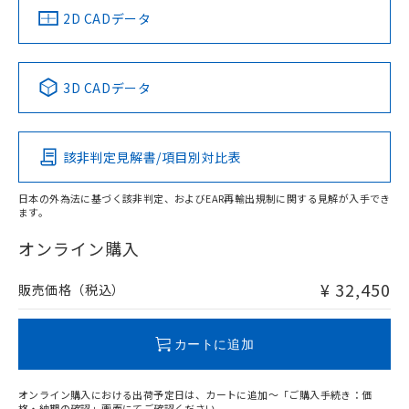
り、2022年1月12日より割愛しておりま
2D CADデータ
す。
3D CADデータ
該非判定見解書/項目別対比表
日本の外為法に基づく該非判定、およびEAR再輸出規制に関する見解が入手でき
ます。
オンライン購入
¥ 32,450
販売価格（税込）
カートに追加
オンライン購入における出荷予定日は、カートに追加～「ご購入手続き：価
格・納期の確認」画面にてご確認ください。