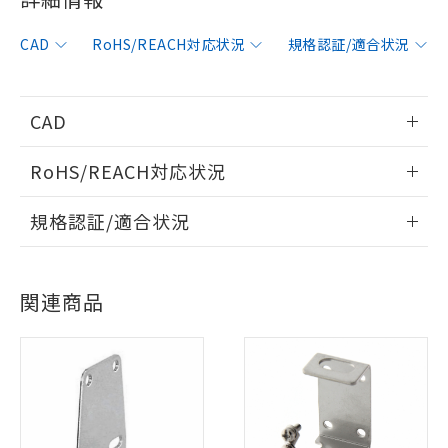
CAD
RoHS/REACH対応状況
規格認証/適合状況
CAD
情報更新：2007/9/3
RoHS/REACH対応状況
ログイン/会員登録いただくと、CADデータをダウンロー
情報更新：
規格認証/適合状況
ドすることができます。
EU RoHS
注意事項・凡例
UL認証
CSA認証
CEマーキング
ログイン/会員登録
関連商品
No
No
Yes
対応状況
対応予定月
※1
※2
対応済み
ダウンロードデータをご利用いただく前に、以下を必ずお読
LR型式承認
DNV型式承認
BV型式承認
KR型式承
みください。
（イギリス
（ノルウェー
（フランス
（韓国
ソフトウェアの使用条件
船舶規格）
船舶規格）
船舶規格）
船舶規格
中国 RoHS
注意事項・凡例