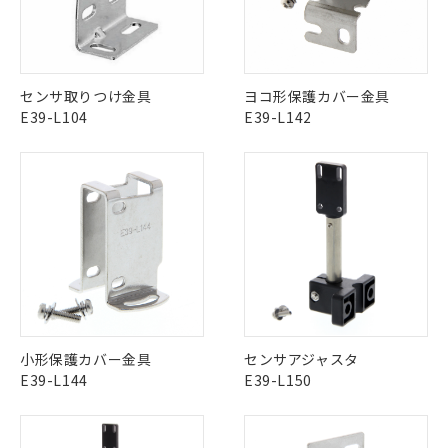
No
No
No
No
中国 RoHS表
※1 ※2
この製品の規格認証/適合状況ページへ
Pb
Hg
Cd
Cr(VI)
センサ取りつけ金具
ヨコ形保護カバー金具
その他の認証はこちらのページからご検索ください
E39-L104
E39-L142
X
O
O
O
※1 対応状況
"対応済み"や非含有の記載がされた商品であっても、流通
対応済み：EU RoHS指令（10物質）の
在庫等で未対応品が混在する可能性があります。
非含有に対応した製品が提供可能な商品で
非含有品が必要な際は、弊社営業部門もしくは販売店へお
す。
問い合わせください。
対応予定：EU RoHS指令（10物質）の非含
ご利用条件
有に対応した製品に切り替える予定のある
この製品のRoHS/REACH対応状況ページへ
商品です。
対応予定なし：EU RoHS指令（10物質）の
小形保護カバー金具
センサアジャスタ
以下の条件をお読みいただき、同意のうえ
非含有に非対応の商品で、対応品を出す予
E39-L144
E39-L150
ご利用ください。
定はありません。
調査・確認中：EU RoHS指令（10物質）の
本サービスは、当社制御機器事業取扱
※1 中国RoHS○×表
非含有の対応状況を調査中または確認中の