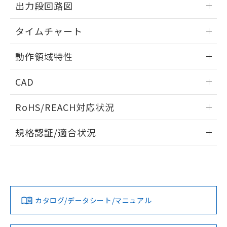
※当社の共同利用者とは、
"個人情報
出力段回路図
51物質の非含有証明書（当社基準）
の共同利用に関して"
の「1.共同利
※本証明書は発行日時点で非含有を証明す
用者の範囲」に記載されている法人を
情報更新：2024/07/25
タイムチャート
るもので、過去に遡って非含有を証明する
指します。
ものではありません。
情報更新：2024/07/25
また、RoHS指令のフタル酸エステル類４
動作領域特性
物質の対応では、対応完了までの期間は出
荷製品に未対応品が混在することから備考
情報更新：2024/07/25
CAD
欄に対応日を記載しておりました。
既に当社にて対応品への在庫切替を完了
ログイン/会員登録いただくと、CADデータをダウンロー
していることから、特段のことがない限
RoHS/REACH対応状況
ドすることができます。
り、2022年1月12日より割愛しておりま
情報更新：2026/7/29
す。
規格認証/適合状況
ログイン/会員登録
EU RoHS
注意事項・凡例
UL認証
CSA認証
CEマーキング
No
No
Yes
対応状況
対応予定月
※1
※2
ダウンロードデータをご利用いただく前に、以下を必ずお読
みください。
カタログ/データシート/マニュアル
対応済み
ソフトウェアの使用条件
LR型式承認
DNV型式承認
BV型式承認
KR型式承
（イギリス
（ノルウェー
（フランス
（韓国