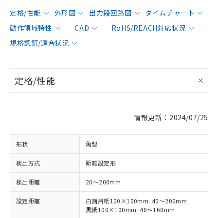
定格/性能
外形図
出力段回路図
タイムチャート
動作領域特性
CAD
RoHS/REACH対応状況
規格認証/適合状況
定格/性能
情報更新：2024/07/25
形状
角型
検出方式
距離設定形
検出距離
20～200mm
設定距離
白画用紙100×100mm: 40～200mm
黒紙100×100mm: 40～160mm