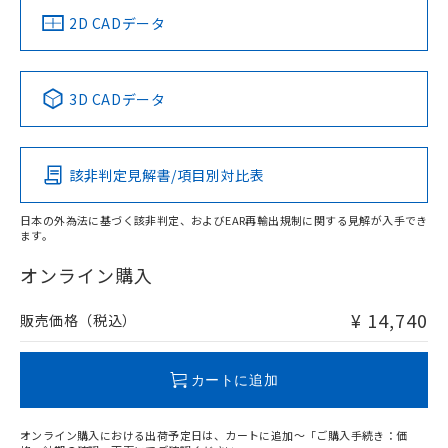
船舶規格）
船舶規格）
船舶規格）
船舶規格
中国 RoHS
注意事項・凡例
2D CADデータ
No
No
No
No
中国 RoHS表
※1 ※2
3D CADデータ
この製品の規格認証/適合状況ページへ
Pb
Hg
Cd
Cr(VI)
その他の認証はこちらのページからご検索ください
該非判定見解書/項目別対比表
X
O
O
O
日本の外為法に基づく該非判定、およびEAR再輸出規制に関する見解が入手でき
ます。
"対応済み"や非含有の記載がされた商品であっても、流通
在庫等で未対応品が混在する可能性があります。
オンライン購入
非含有品が必要な際は、弊社営業部門もしくは販売店へお
問い合わせください。
¥ 14,740
販売価格（税込）
この製品のRoHS/REACH対応状況ページへ
カートに追加
オンライン購入における出荷予定日は、カートに追加～「ご購入手続き：価