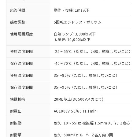
対応済み：EU RoHS指令（10物質）の
非含有に対応した製品が提供可能な商品で
応答時間
動作・復帰: 1ms以下
す。
対応予定：EU RoHS指令（10物質）の非含
感度調整
5回転エンドレス・ボリウム
ご利用条件
有に対応した製品に切り替える予定のある
使用周囲照度
白熱ランプ: 3,000lx以下
商品です。
太陽光: 10,000lx以下
対応予定なし：EU RoHS指令（10物質）の
以下の条件をお読みいただき、同意のうえ
非含有に非対応の商品で、対応品を出す予
使用温度範囲
-25～55℃（ただし、氷結、結露しないこと）
ご利用ください。
定はありません。
調査・確認中：EU RoHS指令（10物質）の
本サービスは、当社制御機器事業取扱
保存温度範囲
-40～70℃（ただし、氷結、結露しないこと）
※1 中国RoHS○×表
非含有の対応状況を調査中または確認中の
商品の当社在庫状況および標準価格
商品です。
使用湿度範囲
35～85%（ただし、結露しないこと）
(税抜)を提供させていただくもので
「○」：最大均質材料含有率が中国RoHSの
非該当品：ライセンス料など無形物で、有
す。
基準値以下であることを示します。
害物質有無と関係のない商品です。
保存湿度範囲
35～95%（ただし、結露しないこと）
当社制御機器事業取扱商品の中には、
「×」：最大均質材料含有率が中国RoHSの
仕入先様の事情により、非含有部品として
本サービスの対象外となる商品もある
基準値を超えていることを示します。
いたものが、含有品と判明した場合などや
絶縁抵抗
20MΩ以上(DC500Vメガにて)
当社は、これら貴社製品のうち、外国
ことをご了承ください。
「－」：未確認です。当社販売部門へお問
むを得ず変更することがあります。
為替および外国貿易法に定める商品
在庫状況および標準価格照会結果は、
い合わせください。
耐電圧
AC1000V 50/60Hz 1min
（以下｢規制貨物等」という）を輸出
記載している更新日時点での社内デー
*EU RoHS指令（10物質）：
または国外への提供する場合は、日本
記
タに基づき作成されるものであり、閲
説明
耐振動
鉛(Pb) 1000ppm以下、 水銀(Hg) 1000ppm以下、 カド
耐久: 10～55Hz 複振幅 1.5mm X、Y、Z各方向 
*中国RoHS10物質の基準値 (GB/T26572)：
国政府の輸出許可(または役務取引許
号
覧された時点での実際の在庫および標
ミウム(Cd) 100ppm以下、
Pb(鉛) :1000ppm、 Hg(水銀) : 1000ppm、 Cd(カドミウ
可)を取得するなどの必要な手続きを
六価クロム(Cr(Ⅵ)) 1000ppm以下、ポリ臭化ビフェニル
ム) : 100ppm、
準価格とは異なる場合があることをご
2
耐衝撃
耐久: 500m/s
X、Y、Z各方向 3回
類(PBB) 1000ppm以下、ポリ臭化ジフェニルエーテル類