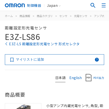
制御機器
Japan
ホーム
>
商品情報
>
商品カテゴリ
>
センサ
>
光電センサ
>
アンプ内蔵
距離設定形光電センサ
E3Z-LS86
E3Z-LS 距離設定形光電センサ 形式セレクタ
マイリストに追加
日本語
English
PDF出力
商品概要
小型アンプ内蔵光電センサ, 角型, 距