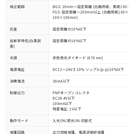
検出範囲
BGS: 20mm～設定距離 (白画用紙、黒紙100×1
FGS: 設定距離～200mm以上 (白画用紙100×1
100×100mm)
応差
設定距離の10%以下
反射率特性(白黒誤
設定距離の10%以下
差)
光源
赤色発光ダイオード (670 nm)
電源電圧
DC12～24V±10% リップル(p-p)10%以下
消費電流
30mA以下
制御出力
PNPオープンコレクタ
DC26.4V以下
100mA以下
残留電圧: 1V以下
動作モード
入光ON/遮光ON 切替式
※1 対応状況
保護回路
出力短絡保護、電源逆接続保護