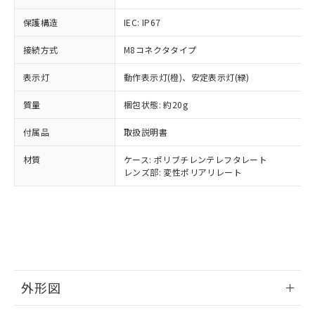
Cr(Ⅵ)(六価クロム) : 1000ppm、 PBBs(ポリ臭化ビフェ
とります。
了承ください。
(PBDE) 1000ppm以下、フタル酸ビス(2-エチルヘキシ
○
一定数以上の在庫あり
ニル類) : 1000ppm、 PBDEs(ポリ臭化ジフェニルエーテ
当社は規制貨物を破棄する場合は、完
ル) (DEHP)(別名：DOP) 1000ppm以下、フタル酸ブチ
正式な納期状況および標準価格はお客
保護構造
ル類) : 1000ppm、
IEC: IP67
ルベンジル（BBP） 1000ppm以下、フタル酸ジブチル
全に破砕するなど、違法に輸出されな
DBP(フタル酸ジブチル) : 1000ppm、 DIBP(フタル酸ジ
様のお取引先、またはお客様担当のオ
（DBP） 1000ppm以下、フタル酸ジイソブチル
イソブチル) : 1000ppm、 BBP(フタル酸ブチルベンジ
△
一定数には満たないが在庫あり
いよう必要な手段を講じます。
接続方式
M8コネクタタイプ
ムロン制御機器販売店・当社販売員に
(DIBP) 1000ppm以下
ル) : 1000ppm、
当社は貴社製品を、核兵器、ミサイ
但し、RoHS指令で産業用監視および制御機器に対する
DEHP(フタル酸ビス(2-エチルヘキシル)) : 1000ppm
ご相談ください。
適用除外項目は除く。
ル、化学兵器、生物兵器またはその他
表示灯
動作表示灯(橙)、安定表示灯(緑)
－
在庫なし(最新の在庫状況につ
オムロン制御機器販売店や当社販売拠
フタル酸エステル類の４物質については閾値を超える意
武器並びにこれらの製造装置等に一切
いては、お客様のお取引先、ま
図的な使用がないことを確認しています。
点は「
販売ネットワーク
」をご確認
※2 環境保護使用期限
質量
梱包状態: 約20g
使用いたしません。
たはお客様担当のオムロン制御
ください。
当社は、貴社製品を第三者に販売する
機器販売店・当社販売員にご確
在庫状況および標準価格結果を当社の
付属品
取扱説明書
※2 対応予定月
「ｅ」：有害物質（10物質）のすべてが基
場合は、上記1、2および3の内容を当
認ください)
事前の承諾なく第三者に漏洩または開
準値以下であることを示します。
該第三者に通知します。また当社は、
示しないようお願いします。
材質
ケース: ポリブチレンテレフタレート
部品在庫の切り替え状況などにより、予定
「10」：通常の使用状況下において有害物
販売先および販売に係わる関係者が違
マイパーツ機能（部品リスト作成サー
空
受注生産機種、また在庫状況の
レンズ部: 変性ポリアリレート
月が前後することがあります。
質が外部に漏えいし、環境に深刻な影響を
法に輸出するおそれがある場合は、取
ビス）をご利用いただくには、I-Web
白
情報を公開していない機種
及ぼさない年数を意味します。
り引きをいたしません。
メンバーズにご登録されている必要が
「－」：未確認です。当社販売部門へお問
あります。
い合わせください。
お客様が当ウェブサイト上で当社にご
※3 非含有証明書ダウンロード
登録された部品リストについて、当社
および当社の共同利用者が、当社の製
下記の非含有証明書をダウンロードするこ
品・サービスに関するお客様との取
とができます。
外形図
合意する
キャンセル
引・商談に必要な範囲で利用すること
をご了承ください。
EU RoHS指令（10物質）の非含有証明書
情報更新：2024/07/25