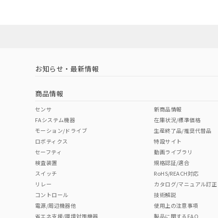
ダウンロードデータをご利用いただく前に、以下を必ずお読
No
No
Yes
対応状況
対応予定月
※1
※2
ソフトウェアの使用条件
対応済み
LR型式承認
DNV型式承認
BV型式承認
KR
（イギリス
（ノルウェー
（フランス
（
お知らせ・最新情報
中国 RoHS
注意事項・凡例
船舶規格）
船舶規格）
船舶規格）
船
商品情報
No
No
No
No
中国 RoHS表
※1 ※2
センサ
新商品情報
FAシステム機器
在庫状況/標準価格
Pb
Hg
Cd
Cr(V
モーション/ドライブ
生産終了品/推奨代替品
ロボティクス
特設サイト
セーフティ
動画ライブラリ
検査装置
規格認証/適合
X
O
O
O
スイッチ
RoHS/REACH対応
リレー
カタログ/マニュアル訂正
コントロール
技術解説
"対応済み"や非含有の記載がされた商品であっても、流通
電源/周辺機器他
使用上の注意事項
非含有品が必要な際は、弊社営業部門もしくは販売店へお
省エネ支援/環境対策機器
製品に関するFAQ