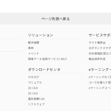
みください。
N/A
N/A
非含有証明書
※3
ページ先頭へ戻る
ダウンロードはこちら
型式承認
NK型式承認
ABS型式承認
韓国
（日本
（アメリカ
ソリューション
サービスサポ
舶規格）
船舶規格）
船舶規格）
解決提案
テスト機貸出
事例
ロボティクスサ
No
No
イベント
日本語相談窓口
現場データ活用サービスi-BELT
輸出該非判定
I)
PBBs
PBDEs
DBP
ダウンロードセンタ
eラーニング
この製品の規格認証/適合
その他の認証はこちらのページからご
カタログ
eラーニングのご
マニュアル
コースを選んで受
O
O
O
2D CAD
eラーニングコー
3D CAD
電気制御CAD
在庫等で未対応品が混在する可能性があります。
ソフトウェア
問い合わせください。