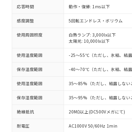
当社は、これ
「－」：未確認で
鉛(Pb) 1000ppm以下、
くものです。
う）を輸出ま
応答時間
動作・復帰: 1ms以下
記
説明
六価クロム(Cr(Ⅵ)) 1
当社制御機器
などの必要な
フタル酸ビス(2-エチルヘ
号
*中国RoHS10物質の基準値 
ル（DBP） 1000ppm
在庫状況およ
当社は規制貨
感度調整
5回転エンドレス・ボリウム
Pb(鉛) :1000ppm、 Hg
但し、RoHS指令で産
のであり、閲
ます。
Cr(Ⅵ)(六価クロム) : 
フタル酸エステル類の４
○
一定数以
DBP(フタル酸ジブチル) :
い。
当社は貴社製
DEHP(フタル酸ビス(2-エ
使用周囲照度
白熱ランプ: 3,000lx以下
正式な納期状
置等に一切使
太陽光: 10,000lx以下
当社販売員に
※2 対応予定月
△
一定数に
当社は、貴社
オムロン制御
また当社は、
※2 環境保護使
使用温度範囲
-25～55℃（ただし、氷結、結
在庫状況およ
部品在庫の切り替
たしません。
－
在庫なし
す。
「ｅ」：有害物質
機器販売
マイパーツ機
保存温度範囲
-40～70℃（ただし、氷結、結
「10」：通常の
ている必要が
味します。
空
受注生産
お客様が当ウ
※3 非含有証明
「－」：未確認で
使用湿度範囲
35～85%（ただし、結露しない
白
が、当社の製
さい。
下記の非含有証明
保存湿度範囲
35～95%（ただし、結露しない
※当社の共同
いる法人を指
EU RoHS指令（
絶縁抵抗
20MΩ以上(DC500Vメガにて)
51物質の非含有証
※本証明書は発行
また、RoHS指
耐電圧
AC1000V 50/60Hz 1min
混在することから