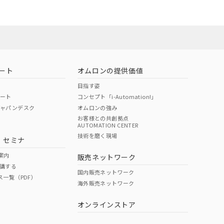
ート
オムロンの提供価値
目指す姿
ポート
コンセプト「i-Automation!」
ジャパンデスク
オムロンの強み
お客様との共創拠点
AUTOMATION CENTER
DIBP
BBP
DEHP
環境保護
技術を磨く現場
・セミナ
状況ページへ
使用期限
検索ください
案内
販売ネットワーク
講する
O
O
O
10
国内販売ネットワーク
ス一覧（PDF）
海外販売ネットワーク
オンラインストア