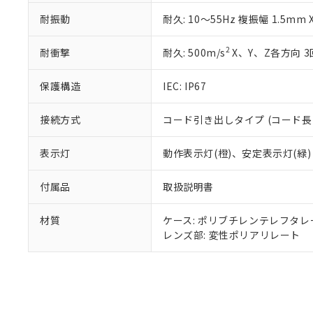
既に当社にて対応
耐振動
耐久: 10～55Hz 複振幅 1.5mm
り割愛しておりま
2
耐衝撃
耐久: 500m/s
X、Y、Z各方向 3
保護構造
IEC: IP67
接続方式
コード引き出しタイプ (コード長 
表示灯
動作表示灯(橙)、安定表示灯(緑)
付属品
取扱説明書
材質
ケース: ポリブチレンテレフタレ
レンズ部: 変性ポリアリレート