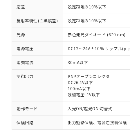
応差
設定距離の10%以下
反射率特性(白黒誤差)
設定距離の10%以下
光源
赤色発光ダイオード (670 nm)
電源電圧
DC12～24V±10% リップル(p-
消費電流
30mA以下
※1 対応状況
制御出力
PNPオープンコレクタ
対応済み：EU
DC26.4V以下
対応予定：EU R
100mA以下
対応予定なし：EU
残留電圧: 1V以下
調査・確認中：EU
ご利用条件
非該当品：ライセ
動作モード
入光ON/遮光ON 切替式
※1 中国RoHS
仕入先様の事情に
があります。
以下の条件をお読
「○」：最大均質
保護回路
出力短絡保護、電源逆接続保護
「×」：最大均質
本サービスは
*EU RoHS指令（10物