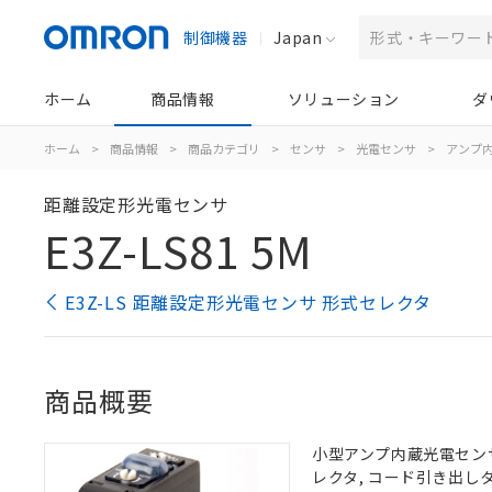
制御機器
Japan
ホーム
商品情報
ソリューション
ダ
ホーム
>
商品情報
>
商品カテゴリ
>
センサ
>
光電センサ
>
アンプ
距離設定形光電センサ
E3Z-LS81 5M
E3Z-LS 距離設定形光電センサ 形式セレクタ
商品概要
小型アンプ内蔵光電センサ, 
レクタ, コード引き出しタ