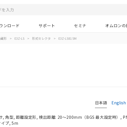
ウンロード
サポート
セミナ
オムロンの
内蔵形
>
E3Z-LS
>
形式セレクタ
>
E3Z-LS81 5M
日本語
English
角型, 距離設定形, 検出距離: 20～200mm（BGS 最大設定時）, 
イプ, 5m