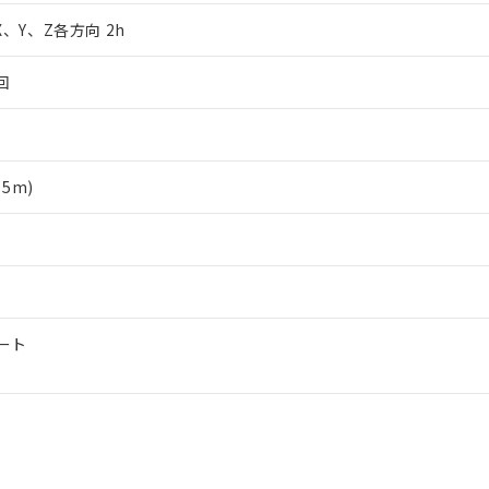
品への在庫切替を完了していることから、特段のことがない限り、20
 X、Y、Z各方向 2h
す。
回
5m)
ート