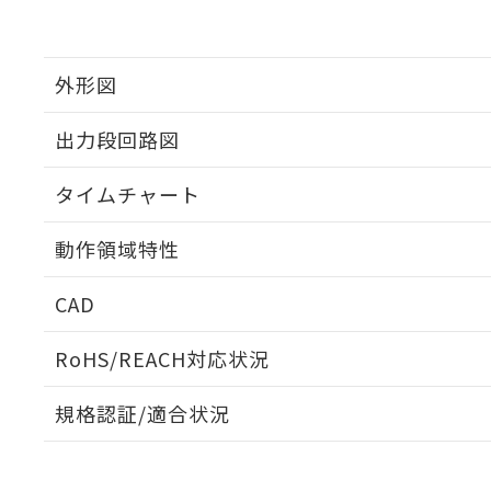
外形図
出力段回路図
タイムチャート
動作領域特性
CAD
ログイン/会員登録いただくと、CADデータをダウンロ
RoHS/REACH対応状況
規格認証/適合状況
EU RoHS
注意事項・凡例
UL認証
CSA認証
CEマーキング