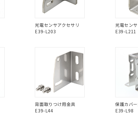
在庫等で未対応品が混在する可能性があります。
問い合わせください。
この製品のRoHS/REACH対応
光電センサアクセサリ
光電センサ
E39-L203
E39-L211
背面取りつけ用金具
保護カバー
E39-L44
E39-L98