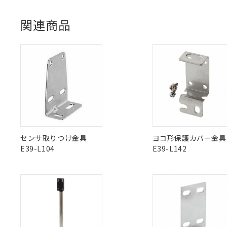
ている必要が
UL認証
CSA認証
CEマーキング
味します。
空
受注生産
お客様が当ウ
※3 非含有証明
「－」：未確認で
関連商品
白
が、当社の製
Yes
Yes
Yes
対応状況
対応予定月
※1
※2
さい。
下記の非含有証明
※当社の共同
ダウンロードデータをご利用いただく前に、以下を必ずお読
対応済み
いる法人を指
EU RoHS指令（
ソフトウェアの使用条件
51物質の非含有証
LR型式承認
DNV型式承認
BV型式承認
KR
※本証明書は発行
（イギリス
（ノルウェー
（フランス
（
また、RoHS指
中国 RoHS
注意事項・凡例
船舶規格）
船舶規格）
船舶規格）
船
混在することから
既に当社にて対応
No
No
No
No
り割愛しておりま
中国 RoHS表
※1 ※2
センサ取りつけ金具
ヨコ形保護カバー金具
E39-L104
E39-L142
Pb
Hg
Cd
Cr(V
X
O
O
O