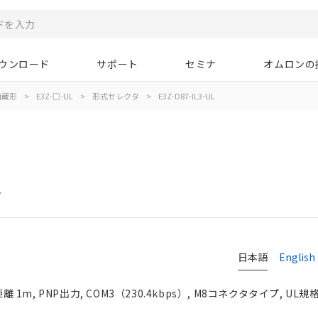
ウンロード
サポート
セミナ
オムロンの
内蔵形
>
E3Z-□-UL
>
形式セレクタ
>
E3Z-D87-IL3-UL
タ
日本語
English
 1m, PNP出力, COM3（230.4kbps）, M8コネクタタイプ, UL