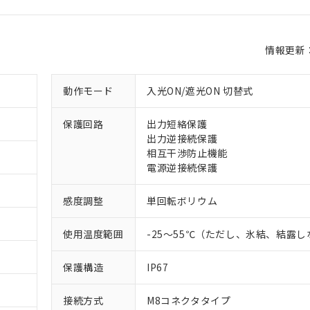
情報更新：2
動作モード
入光ON/遮光ON 切替式
保護回路
出力短絡保護
出力逆接続保護
相互干渉防止機能
電源逆接続保護
感度調整
単回転ボリウム
使用温度範囲
-25～55℃（ただし、氷結、結露
保護構造
IP67
接続方式
M8コネクタタイプ