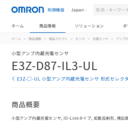
制御機器
Japan
ホーム
商品情報
ソリューション
ダ
ホーム
>
商品情報
>
商品カテゴリ
>
センサ
>
光電センサ
>
アンプ
小型アンプ内蔵光電センサ
E3Z-D87-IL3-UL
E3Z-□-UL 小型アンプ内蔵光電センサ 形式セレク
商品概要
小型アンプ内蔵光電センサ, IO-Linkタイプ, 拡散反射形, 検出距離