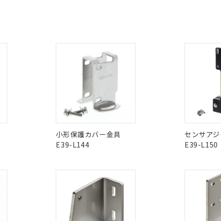
あります。
CCC認証
電波法
ログイン/会員登録
機種、また在庫状況の情報を公開していない機種
ェブサイト上で当社にご登録された部品リストについて、当社およ
書ダウンロード
す。当社販売部門へお問い合わせください。
品・サービスに関するお客様との取引・商談に必要な範囲で利用す
合意する
キャンセル
N/A
N/A
非含有証明書
※3
書をダウンロードすることができます。
利用者とは、
"個人情報の共同利用に関して"
の「1.共同利用者の
みください。
ダウンロードはこちら
します。
10物質）の非含有証明書
明書（当社基準）
型式承認
NK型式承認
ABS型式承認
日時点で非含有を証明するもので、過去に遡って非含有を証明するも
韓国
（日本
（アメリカ
令のフタル酸エステル類４物質の対応では、対応完了までの期間は出
舶規格）
船舶規格）
船舶規格）
備考欄に対応日を記載しておりました。
品への在庫切替を完了していることから、特段のことがない限り、20
No
No
す。
小形保護カバー金具
センサアジ
E39-L144
E39-L150
I)
PBBs
PBDEs
DBP
この製品の規格認証/適合
その他の認証はこちらのページからご
O
O
O