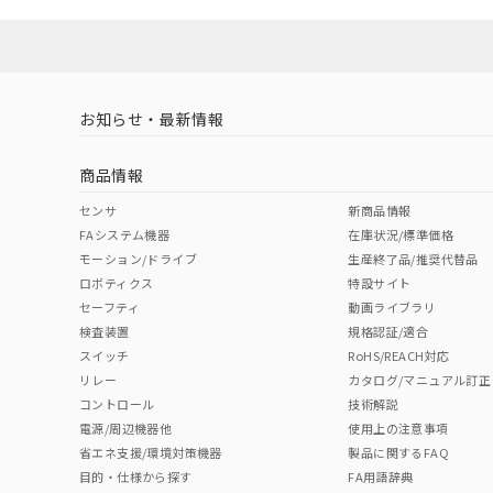
お知らせ・最新情報
商品情報
センサ
新商品情報
FAシステム機器
在庫状況/標準価格
モーション/ドライブ
生産終了品/推奨代替品
ロボティクス
特設サイト
セーフティ
動画ライブラリ
検査装置
規格認証/適合
スイッチ
RoHS/REACH対応
リレー
カタログ/マニュアル訂正
コントロール
技術解説
電源/周辺機器他
使用上の注意事項
省エネ支援/環境対策機器
製品に関するFAQ
目的・仕様から探す
FA用語辞典