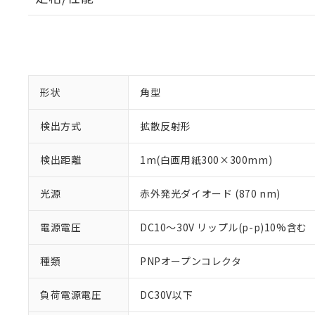
形状
角型
検出方式
拡散反射形
検出距離
1m(白画用紙300×300mm)
光源
赤外発光ダイオード (870 nm)
電源電圧
DC10～30V リップル(p-p)10%含む
種類
PNPオープンコレクタ
負荷電源電圧
DC30V以下
※1 対応状況