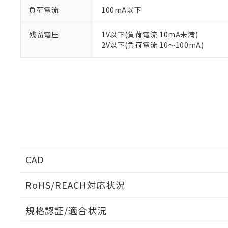
負荷電流
100mA以下
対応済み：EU
対応予定：EU R
残留電圧
1V以下(負荷電流 10mA未満)
対応予定なし：EU
2V以下(負荷電流 10～100mA)
調査・確認中：EU
ご利用条件
非該当品：ライセ
※1 中国RoHS
仕入先様の事情に
があります。
以下の条件をお読
「○」：最大均質
「×」：最大均質
本サービスは
当社は、これ
*EU RoHS指令（10物
「－」：未確認で
鉛(Pb) 1000ppm以下、
くものです。
う）を輸出ま
記
説明
六価クロム(Cr(Ⅵ)) 1
当社制御機器
などの必要な
フタル酸ビス(2-エチルヘ
号
*中国RoHS10物質の基準値 
ル（DBP） 1000ppm
在庫状況およ
当社は規制貨
Pb(鉛) :1000ppm、 Hg
但し、RoHS指令で産
のであり、閲
ます。
Cr(Ⅵ)(六価クロム) : 
フタル酸エステル類の４
○
一定数以
DBP(フタル酸ジブチル) :
CAD
い。
当社は貴社製
DEHP(フタル酸ビス(2-エ
正式な納期状
置等に一切使
当社販売員に
※2 対応予定月
△
一定数に
当社は、貴社
RoHS/REACH対応状況
オムロン制御
また当社は、
※2 環境保護使
ログイン/会員登録いただくと、CADデータをダウンロ
在庫状況およ
部品在庫の切り替
たしません。
－
在庫なし
規格認証/適合状況
す。
「ｅ」：有害物質
機器販売
マイパーツ機
EU RoHS
注意事項・凡例
「10」：通常の