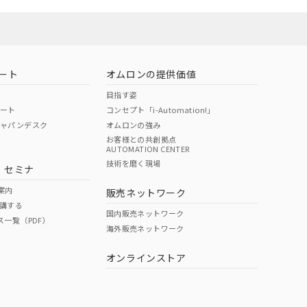
ート
オムロンの提供価値
目指す姿
ポート
コンセプト「i-Automation!」
ジャパンデスク
オムロンの強み
お客様との共創拠点
AUTOMATION CENTER
技術を磨く現場
・セミナ
案内
販売ネットワーク
講する
国内販売ネットワーク
ス一覧（PDF）
海外販売ネットワーク
オンラインストア