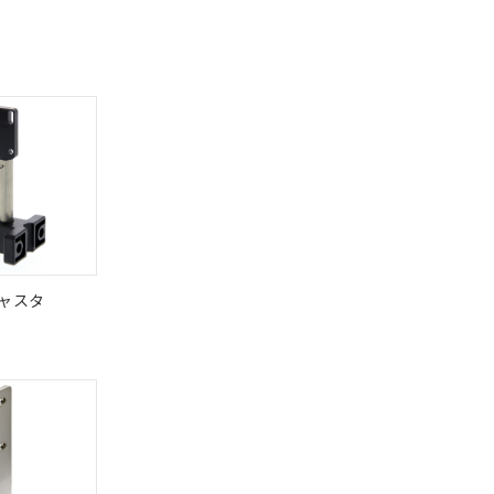
び当社の共同利用者
ることをご了承くだ
範囲」に記載されて
のではありません。
荷製品に未対応品が
22年1月12日よ
ャスタ
DIBP
BBP
DEHP
環境保護
状況ページへ
使用期限
検索ください
O
O
O
10