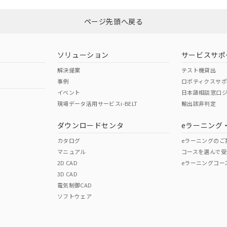
ページ先頭へ戻る
ソリューション
サービスサポ
解決提案
テスト機貸出
事例
ロボティクスサ
イベント
日本語相談窓口
現場データ活用サービスi-BELT
輸出該非判定
ダウンロードセンタ
eラーニング
カタログ
eラーニングのご
マニュアル
コースを選んで受
2D CAD
eラーニングコー
3D CAD
電気制御CAD
ソフトウェア