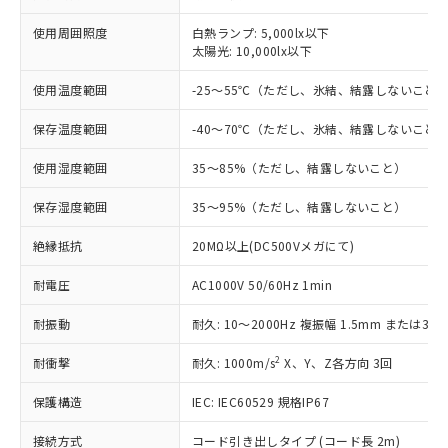
対応済み：EU RoHS指令（10物質）の
非含有に対応した製品が提供可能な商品で
使用周囲照度
白熱ランプ: 5,000lx以下
す。
太陽光: 10,000lx以下
対応予定：EU RoHS指令（10物質）の非含
ご利用条件
有に対応した製品に切り替える予定のある
使用温度範囲
-25～55℃（ただし、氷結、結露しないこと
商品です。
対応予定なし：EU RoHS指令（10物質）の
保存温度範囲
-40～70℃（ただし、氷結、結露しないこと
以下の条件をお読みいただき、同意のうえ
非含有に非対応の商品で、対応品を出す予
ご利用ください。
使用湿度範囲
35～85%（ただし、結露しないこと）
定はありません。
調査・確認中：EU RoHS指令（10物質）の
本サービスは、当社制御機器事業取扱
保存湿度範囲
35～95%（ただし、結露しないこと）
※1 中国RoHS○×表
非含有の対応状況を調査中または確認中の
商品の当社在庫状況および標準価格
商品です。
(税抜)を提供させていただくもので
絶縁抵抗
20MΩ以上(DC500Vメガにて)
「○」：最大均質材料含有率が中国RoHSの
非該当品：ライセンス料など無形物で、有
す。
基準値以下であることを示します。
害物質有無と関係のない商品です。
耐電圧
当社制御機器事業取扱商品の中には、
AC1000V 50/60Hz 1min
「×」：最大均質材料含有率が中国RoHSの
仕入先様の事情により、非含有部品として
本サービスの対象外となる商品もある
基準値を超えていることを示します。
いたものが、含有品と判明した場合などや
当社は、これら貴社製品のうち、外国
耐振動
耐久: 10～2000Hz 複振幅 1.5mm または300
ことをご了承ください。
「－」：未確認です。当社販売部門へお問
むを得ず変更することがあります。
為替および外国貿易法に定める商品
在庫状況および標準価格照会結果は、
い合わせください。
2
耐衝撃
（以下｢規制貨物等」という）を輸出
耐久: 1000m/s
X、Y、Z各方向 3回
記載している更新日時点での社内デー
*EU RoHS指令（10物質）：
または国外への提供する場合は、日本
記
タに基づき作成されるものであり、閲
説明
鉛(Pb) 1000ppm以下、 水銀(Hg) 1000ppm以下、 カド
*中国RoHS10物質の基準値 (GB/T26572)：
保護構造
IEC: IEC60529 規格IP67
国政府の輸出許可(または役務取引許
号
覧された時点での実際の在庫および標
ミウム(Cd) 100ppm以下、
Pb(鉛) :1000ppm、 Hg(水銀) : 1000ppm、 Cd(カドミウ
可)を取得するなどの必要な手続きを
六価クロム(Cr(Ⅵ)) 1000ppm以下、ポリ臭化ビフェニル
ム) : 100ppm、
準価格とは異なる場合があることをご
接続方式
コード引き出しタイプ (コード長 2m)
類(PBB) 1000ppm以下、ポリ臭化ジフェニルエーテル類
Cr(Ⅵ)(六価クロム) : 1000ppm、 PBBs(ポリ臭化ビフェ