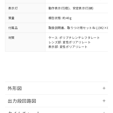
とります。
了承ください。
(PBDE) 1000ppm以下、フタル酸ビス(2-エチルヘキシ
○
一定数以上の在庫あり
ニル類) : 1000ppm、 PBDEs(ポリ臭化ジフェニルエーテ
当社は規制貨物を破棄する場合は、完
ル) (DEHP)(別名：DOP) 1000ppm以下、フタル酸ブチ
正式な納期状況および標準価格はお客
ル類) : 1000ppm、
表示灯
動作表示灯(橙)、安定表示灯(緑)
ルベンジル（BBP） 1000ppm以下、フタル酸ジブチル
全に破砕するなど、違法に輸出されな
DBP(フタル酸ジブチル) : 1000ppm、 DIBP(フタル酸ジ
様のお取引先、またはお客様担当のオ
（DBP） 1000ppm以下、フタル酸ジイソブチル
イソブチル) : 1000ppm、 BBP(フタル酸ブチルベンジ
△
一定数には満たないが在庫あり
いよう必要な手段を講じます。
ムロン制御機器販売店・当社販売員に
(DIBP) 1000ppm以下
質量
梱包状態: 約40g
ル) : 1000ppm、
当社は貴社製品を、核兵器、ミサイ
但し、RoHS指令で産業用監視および制御機器に対する
DEHP(フタル酸ビス(2-エチルヘキシル)) : 1000ppm
ご相談ください。
適用除外項目は除く。
ル、化学兵器、生物兵器またはその他
－
在庫なし(最新の在庫状況につ
付属品
オムロン制御機器販売店や当社販売拠
取扱説明書、取りつけ用セットねじ(M2×8)
フタル酸エステル類の４物質については閾値を超える意
武器並びにこれらの製造装置等に一切
いては、お客様のお取引先、ま
図的な使用がないことを確認しています。
点は「
販売ネットワーク
」をご確認
※2 環境保護使用期限
使用いたしません。
材質
たはお客様担当のオムロン制御
ケース: ポリブチレンテレフタレート
ください。
当社は、貴社製品を第三者に販売する
レンズ部: 変性ポリアリレート
機器販売店・当社販売員にご確
在庫状況および標準価格結果を当社の
※2 対応予定月
「ｅ」：有害物質（10物質）のすべてが基
表示部: 変性ポリアリレート
場合は、上記1、2および3の内容を当
認ください)
事前の承諾なく第三者に漏洩または開
準値以下であることを示します。
該第三者に通知します。また当社は、
示しないようお願いします。
部品在庫の切り替え状況などにより、予定
「10」：通常の使用状況下において有害物
販売先および販売に係わる関係者が違
マイパーツ機能（部品リスト作成サー
空
受注生産機種、また在庫状況の
月が前後することがあります。
質が外部に漏えいし、環境に深刻な影響を
法に輸出するおそれがある場合は、取
ビス）をご利用いただくには、I-Web
白
情報を公開していない機種
及ぼさない年数を意味します。
り引きをいたしません。
メンバーズにご登録されている必要が
「－」：未確認です。当社販売部門へお問
あります。
い合わせください。
お客様が当ウェブサイト上で当社にご
※3 非含有証明書ダウンロード
登録された部品リストについて、当社
外形図
および当社の共同利用者が、当社の製
下記の非含有証明書をダウンロードするこ
品・サービスに関するお客様との取
情報更新：2024/07/25
出力段回路図
とができます。
合意する
キャンセル
引・商談に必要な範囲で利用すること
をご了承ください。
情報更新：2024/07/25
EU RoHS指令（10物質）の非含有証明書
※当社の共同利用者とは、
"個人情報