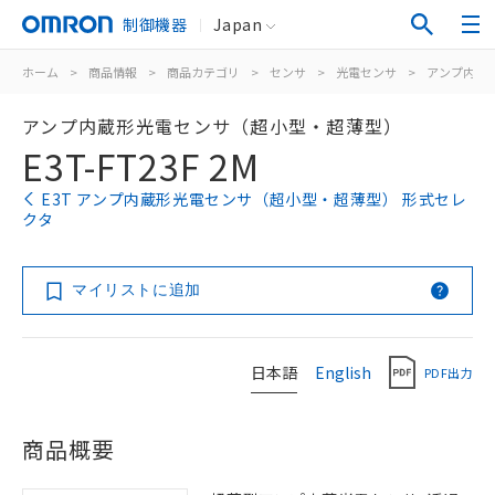
制御機器
Japan
ホーム
>
商品情報
>
商品カテゴリ
>
センサ
>
光電センサ
>
アンプ内蔵
アンプ内蔵形光電センサ（超小型・超薄型）
E3T-FT23F 2M
E3T アンプ内蔵形光電センサ（超小型・超薄型） 形式セレ
クタ
マイリストに追加
日本語
English
PDF出力
商品概要