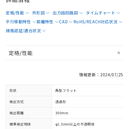
定格/性能
外形図
出力段回路図
タイムチャート
平行移動特性
距離特性
CAD
RoHS/REACH対応状況
規格認証/適合状況
定格/性能
情報更新：2024/07/25
形状
角型フラット
検出方式
透過形
検出距離
300mm
標準検出物体
φ1.3mm以上の不透明体