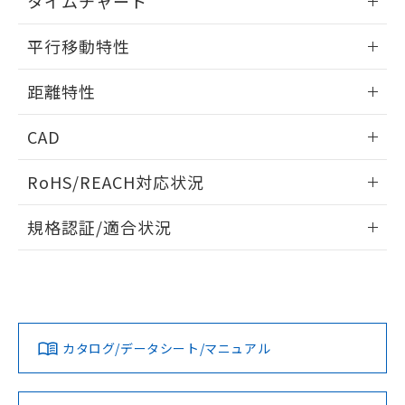
タイムチャート
51物質の非含有証明書（当社基準）
の共同利用に関して"
の「1.共同利
※本証明書は発行日時点で非含有を証明す
情報更新：2024/07/25
用者の範囲」に記載されている法人を
平行移動特性
るもので、過去に遡って非含有を証明する
指します。
ものではありません。
情報更新：2024/07/25
また、RoHS指令のフタル酸エステル類４
距離特性
物質の対応では、対応完了までの期間は出
情報更新：2024/07/25
荷製品に未対応品が混在することから備考
CAD
欄に対応日を記載しておりました。
既に当社にて対応品への在庫切替を完了
受光出力-距離特性
ログイン/会員登録いただくと、CADデータをダウンロー
RoHS/REACH対応状況
していることから、特段のことがない限
ドすることができます。
り、2022年1月12日より割愛しておりま
情報更新：2026/7/29
す。
規格認証/適合状況
ログイン/会員登録
EU RoHS
注意事項・凡例
UL認証
CSA認証
CEマーキング
No
No
Yes
対応状況
対応予定月
※1
※2
ダウンロードデータをご利用いただく前に、以下を必ずお読
みください。
カタログ/データシート/マニュアル
対応済み
ソフトウェアの使用条件
LR型式承認
DNV型式承認
BV型式承認
KR型式承
（イギリス
（ノルウェー
（フランス
（韓国