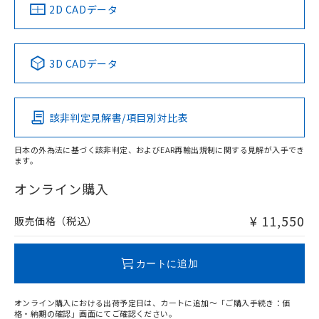
船舶規格）
船舶規格）
船舶規格）
船舶規格
中国 RoHS
注意事項・凡例
2D CADデータ
No
No
No
No
中国 RoHS表
※1 ※2
3D CADデータ
この製品の規格認証/適合状況ページへ
Pb
Hg
Cd
Cr(VI)
その他の認証はこちらのページからご検索ください
該非判定見解書/項目別対比表
X
O
O
O
日本の外為法に基づく該非判定、およびEAR再輸出規制に関する見解が入手でき
ます。
"対応済み"や非含有の記載がされた商品であっても、流通
在庫等で未対応品が混在する可能性があります。
オンライン購入
非含有品が必要な際は、弊社営業部門もしくは販売店へお
問い合わせください。
¥ 11,550
販売価格（税込）
この製品のRoHS/REACH対応状況ページへ
カートに追加
オンライン購入における出荷予定日は、カートに追加～「ご購入手続き：価
格・納期の確認」画面にてご確認ください。