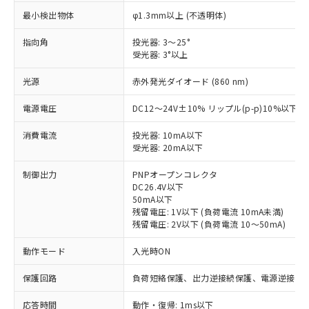
最小検出物体
φ1.3mm以上 (不透明体)
指向角
投光器: 3～25°
受光器: 3°以上
光源
赤外発光ダイオード (860 nm)
電源電圧
DC12～24V±10% リップル(p-p)10%以下
消費電流
投光器: 10mA以下
受光器: 20mA以下
制御出力
PNPオープンコレクタ
DC26.4V以下
50mA以下
残留電圧: 1V以下 (負荷電流 10mA未満)
残留電圧: 2V以下 (負荷電流 10～50mA)
動作モード
入光時ON
保護回路
負荷短絡保護、出力逆接続保護、電源逆接続
※1 対応状況
応答時間
動作・復帰: 1ms以下