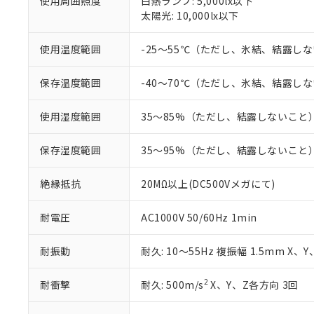
「－」：未確認で
使用周囲照度
白熱ランプ: 5,000lx以下
鉛(Pb) 1000ppm以下、
くものです。
う）を輸出ま
記
説明
六価クロム(Cr(Ⅵ)) 1
太陽光: 10,000lx以下
当社制御機器
などの必要な
フタル酸ビス(2-エチルヘ
号
*中国RoHS10物質の基準値 
ル（DBP） 1000ppm
在庫状況およ
当社は規制貨
Pb(鉛) :1000ppm、 Hg
但し、RoHS指令で産
使用温度範囲
-25～55℃（ただし、氷結、結露し
のであり、閲
ます。
Cr(Ⅵ)(六価クロム) : 
フタル酸エステル類の４
○
一定数以
DBP(フタル酸ジブチル) :
い。
当社は貴社製
DEHP(フタル酸ビス(2-エ
正式な納期状
置等に一切使
保存温度範囲
-40～70℃（ただし、氷結、結露し
当社販売員に
※2 対応予定月
△
一定数に
当社は、貴社
オムロン制御
また当社は、
※2 環境保護使
使用湿度範囲
35～85%（ただし、結露しないこと
在庫状況およ
部品在庫の切り替
たしません。
－
在庫なし
す。
「ｅ」：有害物質
機器販売
保存湿度範囲
35～95%（ただし、結露しないこと
マイパーツ機
「10」：通常の
ている必要が
味します。
空
受注生産
お客様が当ウ
※3 非含有証明
絶縁抵抗
20MΩ以上(DC500Vメガにて)
「－」：未確認で
白
が、当社の製
さい。
下記の非含有証明
耐電圧
AC1000V 50/60Hz 1min
※当社の共同
いる法人を指
EU RoHS指令（
耐振動
耐久: 10～55Hz 複振幅 1.5mm X、
51物質の非含有証
※本証明書は発行
2
耐衝撃
耐久: 500m/s
X、Y、Z各方向 3回
また、RoHS指
混在することから