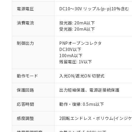
電源電圧
DC10～30V リップル(p-p)10%含む
消費電流
投光器: 20mA以下
受光器: 20mA以下
制御出力
PNPオープンコレクタ
DC30V以下
100mA以下
残留電圧: 1V以下
※1 対応状況
動作モード
入光ON/遮光ON 切替式
対応済み：EU
対応予定：EU R
保護回路
出力短絡保護、電源逆接続保護
対応予定なし：EU
調査・確認中：EU
ご利用条件
非該当品：ライセ
応答時間
動作・復帰: 0.5ms以下
※1 中国RoHS
仕入先様の事情に
があります。
以下の条件をお読
感度調整
2回転エンドレス・ボリウム(インジケ
「○」：最大均質
「×」：最大均質
本サービスは
当社は、これ
*EU RoHS指令（10物