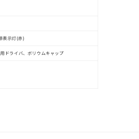
品への在庫切替を完了していることから、特段のことがない限り、20
す。
源表示灯(赤)
整用ドライバ、ボリウムキャップ