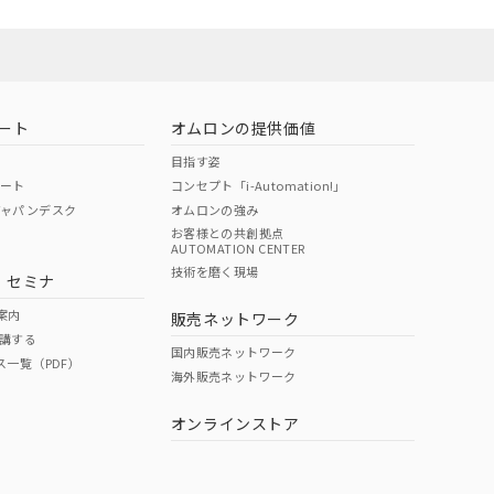
ート
オムロンの提供価値
目指す姿
ポート
コンセプト「i-Automation!」
ジャパンデスク
オムロンの強み
お客様との共創拠点
AUTOMATION CENTER
技術を磨く現場
・セミナ
状況ページへ
検索ください
案内
販売ネットワーク
講する
国内販売ネットワーク
ス一覧（PDF）
海外販売ネットワーク
オンラインストア