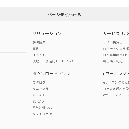
N/A
N/A
ページ先頭へ戻る
型式承認
NK型式承認
ABS型式承認
韓国
（日本
（アメリカ
ソリューション
サービスサポ
舶規格）
船舶規格）
船舶規格）
解決提案
テスト機貸出
事例
ロボティクスサ
No
No
イベント
日本語相談窓口
現場データ活用サービスi-BELT
輸出該非判定
ダウンロードセンタ
eラーニング
この製品の規格認証/適合
その他の認証はこちらのページからご
カタログ
eラーニングのご
マニュアル
コースを選んで受
2D CAD
eラーニングコー
3D CAD
電気制御CAD
ソフトウェア