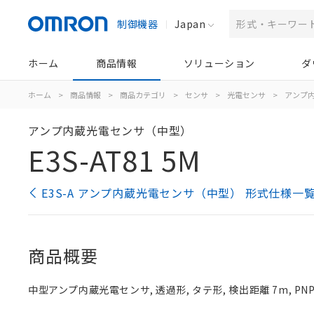
制御機器
Japan
ホーム
商品情報
ソリューション
ダ
ホーム
>
商品情報
>
商品カテゴリ
>
センサ
>
光電センサ
>
アンプ
アンプ内蔵光電センサ（中型）
E3S-AT81 5M
E3S-A アンプ内蔵光電センサ（中型） 形式仕様一
商品概要
中型アンプ内蔵光電センサ, 透過形, タテ形, 検出距離 7m, PN