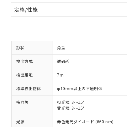
定格/性能
形状
角型
検出方式
透過形
検出距離
7m
標準検出物体
φ10mm以上の不透明体
指向角
投光器: 3～15°
受光器: 3～15°
光源
赤色発光ダイオード (660 nm)