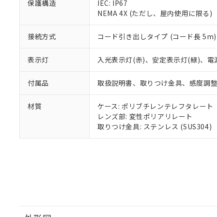
既に当社にて対応
保護構造
IEC: IP67
り割愛しておりま
NEMA 4X (ただし、屋内使用に限る)
接続方式
コード引き出しタイプ (コード長 5m)
表示灯
入光表示灯(赤)、安定表示灯(緑)、電
付属品
取扱説明書、取りつけ金具、感度調
材質
ケース: ポリブチレンテレフタレート
レンズ部: 変性ポリアリレート
取りつけ金具: ステンレス (SUS304)