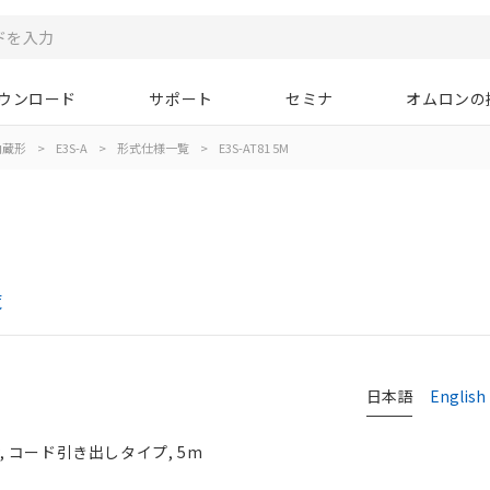
ウンロード
サポート
セミナ
オムロンの
内蔵形
>
E3S-A
>
形式仕様一覧
>
E3S-AT81 5M
覧
日本語
English
P, コード引き出しタイプ, 5m