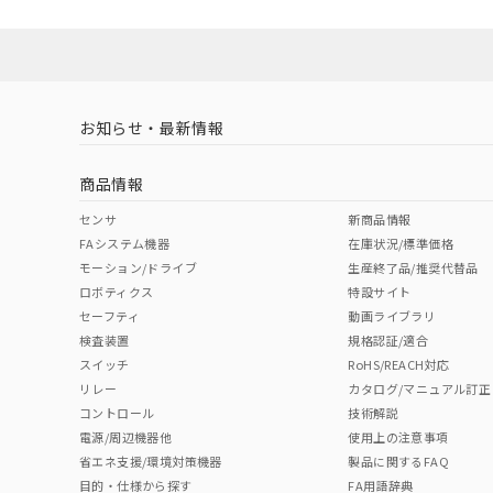
No
No
Yes
ソフトウェアの使用条件
LR型式承認
DNV型式承認
BV型式承認
KR
（イギリス
（ノルウェー
（フランス
（
お知らせ・最新情報
船舶規格）
船舶規格）
船舶規格）
船
商品情報
No
No
No
No
センサ
新商品情報
FAシステム機器
在庫状況/標準価格
モーション/ドライブ
生産終了品/推奨代替品
ロボティクス
特設サイト
セーフティ
動画ライブラリ
検査装置
規格認証/適合
スイッチ
RoHS/REACH対応
リレー
カタログ/マニュアル訂正
コントロール
技術解説
電源/周辺機器他
使用上の注意事項
省エネ支援/環境対策機器
製品に関するFAQ
目的・仕様から探す
FA用語辞典