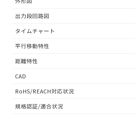
外形図
出力段回路図
タイムチャート
平行移動特性
距離特性
CAD
受光出力-距離特性
ログイン/会員登録いただくと、CADデータをダウンロ
RoHS/REACH対応状況
規格認証/適合状況
E3S-AT81 5MのRoHS対応状況については、営業部門も
UL認証
CSA認証
CEマーキング
ダウンロードデータをご利用いただく前に、以下を必ずお読