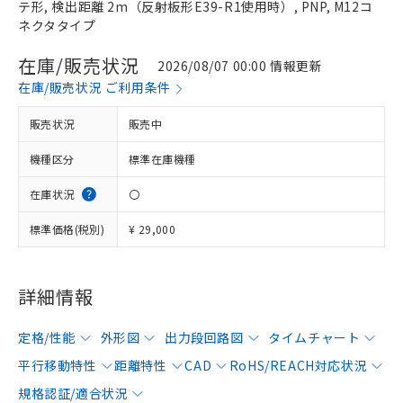
テ形, 検出距離 2m（反射板形E39-R1使用時）, PNP, M12コ
ネクタタイプ
在庫/販売状況
2026/08/07 00:00 情報更新
在庫/販売状況 ご利用条件
販売状況
販売中
機種区分
標準在庫機種
在庫状況
〇
標準価格(税別)
¥ 29,000
詳細情報
定格/性能
外形図
出力段回路図
タイムチャート
平行移動特性
距離特性
CAD
RoHS/REACH対応状況
規格認証/適合状況