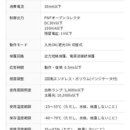
消費電流
30mA以下
制御出力
PNPオープンコレクタ
DC30V以下
100mA以下
残留電圧: 1V以下
動作モード
入光ON/遮光ON 切替式
保護回路
出力短絡保護、電源逆接続保護
応答時間
動作・復帰: 0.5ms以下
感度調整
2回転エンドレス・ボリウム(インジケータ付)
使用周囲照度
白熱ランプ: 5,000lx以下
太陽光: 10,000lx以下
※1 対応状況
使用温度範囲
-25～55℃（ただし、氷結、結露しないこと）
対応済み：EU RoHS指令（10物質）の
非含有に対応した製品が提供可能な商品で
保存温度範囲
-40～70℃（ただし、氷結、結露しないこと）
す。
使用湿度範囲
35～85%（ただし、結露しないこと）
対応予定：EU RoHS指令（10物質）の非含