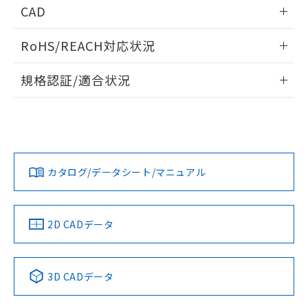
情報更新：2025/11/10
ものではありません。
CAD
また、RoHS指令のフタル酸エステル類４
受光出力-距離特性
物質の対応では、対応完了までの期間は出
ログイン/会員登録いただくと、CADデータをダウンロー
RoHS/REACH対応状況
荷製品に未対応品が混在することから備考
ドすることができます。
欄に対応日を記載しておりました。
情報更新：2026/7/29
既に当社にて対応品への在庫切替を完了
規格認証/適合状況
していることから、特段のことがない限
ログイン/会員登録
EU RoHS
注意事項・凡例
り、2022年1月12日より割愛しておりま
UL認証
CSA認証
CEマーキング
す。
No
No
Yes
対応状況
対応予定月
※1
※2
ダウンロードデータをご利用いただく前に、以下を必ずお読
みください。
カタログ/データシート/マニュアル
対応済み
ソフトウェアの使用条件
LR型式承認
DNV型式承認
BV型式承認
KR型式承
（イギリス
（ノルウェー
（フランス
（韓国
船舶規格）
船舶規格）
船舶規格）
船舶規格
中国 RoHS
注意事項・凡例
2D CADデータ
No
No
No
No
中国 RoHS表
※1 ※2
3D CADデータ
この製品の規格認証/適合状況ページへ
Pb
Hg
Cd
Cr(VI)
その他の認証はこちらのページからご検索ください