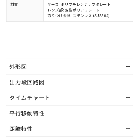
ムロン制御機器販売店・当社販売員に
(DIBP) 1000ppm以下
ル) : 1000ppm、
材質
ケース: ポリブチレンテレフタレート
当社は貴社製品を、核兵器、ミサイ
但し、RoHS指令で産業用監視および制御機器に対する
DEHP(フタル酸ビス(2-エチルヘキシル)) : 1000ppm
ご相談ください。
適用除外項目は除く。
レンズ部: 変性ポリアリレート
ル、化学兵器、生物兵器またはその他
－
在庫なし(最新の在庫状況につ
オムロン制御機器販売店や当社販売拠
フタル酸エステル類の４物質については閾値を超える意
取りつけ金具: ステンレス (SUS304)
武器並びにこれらの製造装置等に一切
いては、お客様のお取引先、ま
図的な使用がないことを確認しています。
点は「
販売ネットワーク
」をご確認
※2 環境保護使用期限
使用いたしません。
たはお客様担当のオムロン制御
ください。
当社は、貴社製品を第三者に販売する
機器販売店・当社販売員にご確
在庫状況および標準価格結果を当社の
※2 対応予定月
「ｅ」：有害物質（10物質）のすべてが基
場合は、上記1、2および3の内容を当
認ください)
事前の承諾なく第三者に漏洩または開
準値以下であることを示します。
該第三者に通知します。また当社は、
示しないようお願いします。
部品在庫の切り替え状況などにより、予定
「10」：通常の使用状況下において有害物
販売先および販売に係わる関係者が違
マイパーツ機能（部品リスト作成サー
空
受注生産機種、また在庫状況の
月が前後することがあります。
質が外部に漏えいし、環境に深刻な影響を
法に輸出するおそれがある場合は、取
ビス）をご利用いただくには、I-Web
白
情報を公開していない機種
及ぼさない年数を意味します。
り引きをいたしません。
外形図
メンバーズにご登録されている必要が
「－」：未確認です。当社販売部門へお問
あります。
い合わせください。
情報更新：2025/11/10
お客様が当ウェブサイト上で当社にご
出力段回路図
※3 非含有証明書ダウンロード
登録された部品リストについて、当社
および当社の共同利用者が、当社の製
情報更新：2025/11/10
下記の非含有証明書をダウンロードするこ
タイムチャート
品・サービスに関するお客様との取
とができます。
合意する
キャンセル
引・商談に必要な範囲で利用すること
情報更新：2025/11/10
をご了承ください。
平行移動特性
EU RoHS指令（10物質）の非含有証明書
※当社の共同利用者とは、
"個人情報
51物質の非含有証明書（当社基準）
情報更新：2025/11/10
の共同利用に関して"
の「1.共同利
距離特性
※本証明書は発行日時点で非含有を証明す
用者の範囲」に記載されている法人を
るもので、過去に遡って非含有を証明する
指します。