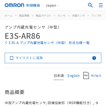
制御機器
Japan
ホーム
>
商品情報
>
商品カテゴリ
>
センサ
>
光電センサ
>
アンプ内蔵
アンプ内蔵光電センサ（中型）
E3S-AR86
E3S-A アンプ内蔵光電センサ（中型） 形式仕様一覧
マイリストに追加
日本語
English
PDF出力
商品概要
中型アンプ内蔵光電センサ, 回帰反射形（MSR機能付き）, タ