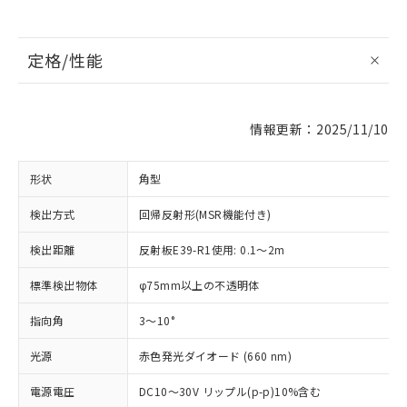
定格/性能
情報更新：2025/11/10
形状
角型
検出方式
回帰反射形(MSR機能付き)
検出距離
反射板E39-R1使用: 0.1～2m
標準検出物体
φ75mm以上の不透明体
指向角
3～10°
光源
赤色発光ダイオード (660 nm)
電源電圧
DC10～30V リップル(p-p)10%含む