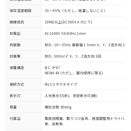
ご利用条件
有に対応した製品に切り替える予定のある
保存湿度範囲
35～95%（ただし、結露しないこと）
商品です。
対応予定なし：EU RoHS指令（10物質）の
絶縁抵抗
20MΩ以上(DC500Vメガにて)
以下の条件をお読みいただき、同意のうえ
非含有に非対応の商品で、対応品を出す予
ご利用ください。
定はありません。
耐電圧
AC1000V 50/60Hz 1min
調査・確認中：EU RoHS指令（10物質）の
本サービスは、当社制御機器事業取扱
※1 中国RoHS○×表
非含有の対応状況を調査中または確認中の
耐振動
耐久: 10～55Hz 複振幅 1.5mm X、Y、Z各方向 2h
商品の当社在庫状況および標準価格
商品です。
(税抜)を提供させていただくもので
「○」：最大均質材料含有率が中国RoHSの
非該当品：ライセンス料など無形物で、有
2
耐衝撃
耐久: 500m/s
X、Y、Z各方向 3回
す。
基準値以下であることを示します。
害物質有無と関係のない商品です。
当社制御機器事業取扱商品の中には、
「×」：最大均質材料含有率が中国RoHSの
仕入先様の事情により、非含有部品として
保護構造
IEC: IP67
本サービスの対象外となる商品もある
基準値を超えていることを示します。
NEMA 4X (ただし、屋内使用に限る)
いたものが、含有品と判明した場合などや
当社は、これら貴社製品のうち、外国
ことをご了承ください。
「－」：未確認です。当社販売部門へお問
むを得ず変更することがあります。
為替および外国貿易法に定める商品
在庫状況および標準価格照会結果は、
接続方式
M12コネクタタイプ
い合わせください。
（以下｢規制貨物等」という）を輸出
記載している更新日時点での社内デー
*EU RoHS指令（10物質）：
または国外への提供する場合は、日本
記
タに基づき作成されるものであり、閲
説明
表示灯
入光表示灯(赤)、安定表示灯(緑)
鉛(Pb) 1000ppm以下、 水銀(Hg) 1000ppm以下、 カド
*中国RoHS10物質の基準値 (GB/T26572)：
国政府の輸出許可(または役務取引許
号
覧された時点での実際の在庫および標
ミウム(Cd) 100ppm以下、
Pb(鉛) :1000ppm、 Hg(水銀) : 1000ppm、 Cd(カドミウ
可)を取得するなどの必要な手続きを
六価クロム(Cr(Ⅵ)) 1000ppm以下、ポリ臭化ビフェニル
ム) : 100ppm、
準価格とは異なる場合があることをご
質量
梱包状態: 約60g
類(PBB) 1000ppm以下、ポリ臭化ジフェニルエーテル類
Cr(Ⅵ)(六価クロム) : 1000ppm、 PBBs(ポリ臭化ビフェ
とります。
了承ください。
(PBDE) 1000ppm以下、フタル酸ビス(2-エチルヘキシ
○
一定数以上の在庫あり
ニル類) : 1000ppm、 PBDEs(ポリ臭化ジフェニルエーテ
当社は規制貨物を破棄する場合は、完
ル) (DEHP)(別名：DOP) 1000ppm以下、フタル酸ブチ
付属品
取扱説明書、取りつけ金具、感度調整用ドライバ、
正式な納期状況および標準価格はお客
ル類) : 1000ppm、
ルベンジル（BBP） 1000ppm以下、フタル酸ジブチル
全に破砕するなど、違法に輸出されな
DBP(フタル酸ジブチル) : 1000ppm、 DIBP(フタル酸ジ
板、反射板
様のお取引先、またはお客様担当のオ
（DBP） 1000ppm以下、フタル酸ジイソブチル
イソブチル) : 1000ppm、 BBP(フタル酸ブチルベンジ
△
一定数には満たないが在庫あり
いよう必要な手段を講じます。