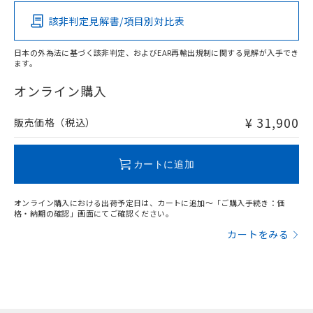
該非判定見解書/項目別対比表
X
O
O
O
日本の外為法に基づく該非判定、およびEAR再輸出規制に関する見解が入手でき
ます。
"対応済み"や非含有の記載がされた商品であっても、流通
在庫等で未対応品が混在する可能性があります。
オンライン購入
非含有品が必要な際は、弊社営業部門もしくは販売店へお
問い合わせください。
¥ 31,900
販売価格（税込）
この製品のRoHS/REACH対応状況ページへ
カートに追加
オンライン購入における出荷予定日は、カートに追加～「ご購入手続き：価
格・納期の確認」画面にてご確認ください。
カートをみる