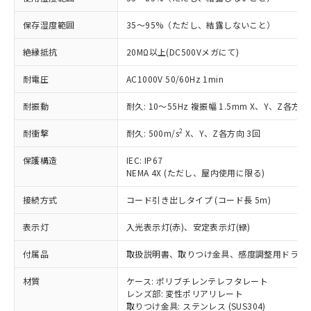
商品です。
対応予定なし：EU RoHS指令（10物質）の
保存湿度範囲
35～95%（ただし、結露しないこと）
以下の条件をお読みいただき、同意のうえ
非含有に非対応の商品で、対応品を出す予
ご利用ください。
定はありません。
絶縁抵抗
20MΩ以上(DC500Vメガにて)
調査・確認中：EU RoHS指令（10物質）の
本サービスは、当社制御機器事業取扱
※1 中国RoHS○×表
耐電圧
AC1000V 50/60Hz 1min
非含有の対応状況を調査中または確認中の
商品の当社在庫状況および標準価格
商品です。
(税抜)を提供させていただくもので
耐振動
耐久: 10～55Hz 複振幅 1.5mm X、Y、Z各方向 
「○」：最大均質材料含有率が中国RoHSの
非該当品：ライセンス料など無形物で、有
す。
基準値以下であることを示します。
害物質有無と関係のない商品です。
当社制御機器事業取扱商品の中には、
2
耐衝撃
耐久: 500m/s
X、Y、Z各方向 3回
「×」：最大均質材料含有率が中国RoHSの
仕入先様の事情により、非含有部品として
本サービスの対象外となる商品もある
基準値を超えていることを示します。
いたものが、含有品と判明した場合などや
当社は、これら貴社製品のうち、外国
保護構造
ことをご了承ください。
IEC: IP67
「－」：未確認です。当社販売部門へお問
むを得ず変更することがあります。
為替および外国貿易法に定める商品
NEMA 4X (ただし、屋内使用に限る)
在庫状況および標準価格照会結果は、
い合わせください。
（以下｢規制貨物等」という）を輸出
記載している更新日時点での社内デー
*EU RoHS指令（10物質）：
接続方式
または国外への提供する場合は、日本
コード引き出しタイプ (コード長 5m)
記
タに基づき作成されるものであり、閲
説明
鉛(Pb) 1000ppm以下、 水銀(Hg) 1000ppm以下、 カド
*中国RoHS10物質の基準値 (GB/T26572)：
国政府の輸出許可(または役務取引許
号
覧された時点での実際の在庫および標
ミウム(Cd) 100ppm以下、
Pb(鉛) :1000ppm、 Hg(水銀) : 1000ppm、 Cd(カドミウ
表示灯
入光表示灯(赤)、安定表示灯(緑)
可)を取得するなどの必要な手続きを
六価クロム(Cr(Ⅵ)) 1000ppm以下、ポリ臭化ビフェニル
ム) : 100ppm、
準価格とは異なる場合があることをご
類(PBB) 1000ppm以下、ポリ臭化ジフェニルエーテル類
Cr(Ⅵ)(六価クロム) : 1000ppm、 PBBs(ポリ臭化ビフェ
とります。
了承ください。
(PBDE) 1000ppm以下、フタル酸ビス(2-エチルヘキシ
○
一定数以上の在庫あり
ニル類) : 1000ppm、 PBDEs(ポリ臭化ジフェニルエーテ
付属品
取扱説明書、取りつけ金具、感度調整用ドライ
当社は規制貨物を破棄する場合は、完
ル) (DEHP)(別名：DOP) 1000ppm以下、フタル酸ブチ
正式な納期状況および標準価格はお客
ル類) : 1000ppm、
ルベンジル（BBP） 1000ppm以下、フタル酸ジブチル
全に破砕するなど、違法に輸出されな
DBP(フタル酸ジブチル) : 1000ppm、 DIBP(フタル酸ジ
様のお取引先、またはお客様担当のオ
材質
ケース: ポリブチレンテレフタレート
（DBP） 1000ppm以下、フタル酸ジイソブチル
イソブチル) : 1000ppm、 BBP(フタル酸ブチルベンジ
△
一定数には満たないが在庫あり
いよう必要な手段を講じます。
ムロン制御機器販売店・当社販売員に
(DIBP) 1000ppm以下
レンズ部: 変性ポリアリレート
ル) : 1000ppm、
当社は貴社製品を、核兵器、ミサイ
但し、RoHS指令で産業用監視および制御機器に対する
DEHP(フタル酸ビス(2-エチルヘキシル)) : 1000ppm
ご相談ください。
取りつけ金具: ステンレス (SUS304)