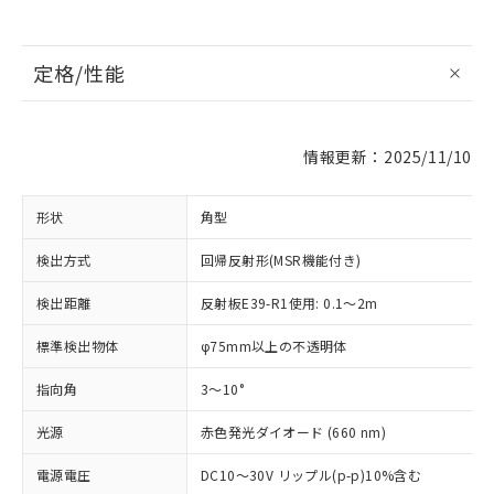
定格/性能
情報更新：2025/11/10
形状
角型
検出方式
回帰反射形(MSR機能付き)
検出距離
反射板E39-R1使用: 0.1～2m
標準検出物体
φ75mm以上の不透明体
指向角
3～10°
光源
赤色発光ダイオード (660 nm)
電源電圧
DC10～30V リップル(p-p)10%含む