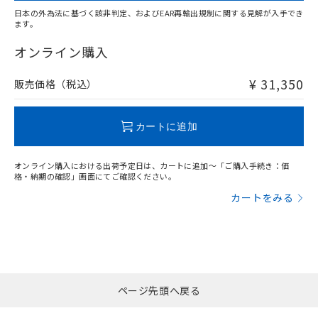
日本の外為法に基づく該非判定、およびEAR再輸出規制に関する見解が入手でき
ます。
"対応済み"や非含有の記載がされた商品であっても、流通
在庫等で未対応品が混在する可能性があります。
オンライン購入
非含有品が必要な際は、弊社営業部門もしくは販売店へお
問い合わせください。
¥ 31,350
販売価格（税込）
この製品のRoHS/REACH対応状況ページへ
カートに追加
オンライン購入における出荷予定日は、カートに追加～「ご購入手続き：価
格・納期の確認」画面にてご確認ください。
カートをみる
ページ先頭へ戻る