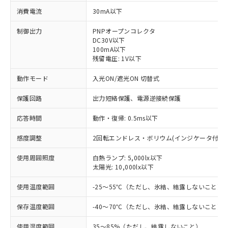
消費電流
30mA以下
制御出力
PNPオープンコレクタ
DC30V以下
100mA以下
残留電圧: 1V以下
動作モード
入光ON/遮光ON 切替式
保護回路
出力短絡保護、電源逆接続保護
応答時間
動作・復帰: 0.5ms以下
感度調整
2回転エンドレス・ボリウム(インジケータ付)
使用周囲照度
※1 対応状況
白熱ランプ: 5,000lx以下
太陽光: 10,000lx以下
対応済み：EU RoHS指令（10物質）の
使用温度範囲
-25～55℃（ただし、氷結、結露しないこと）
非含有に対応した製品が提供可能な商品で
す。
保存温度範囲
-40～70℃（ただし、氷結、結露しないこと）
対応予定：EU RoHS指令（10物質）の非含
ご利用条件
有に対応した製品に切り替える予定のある
使用湿度範囲
35～85%（ただし、結露しないこと）