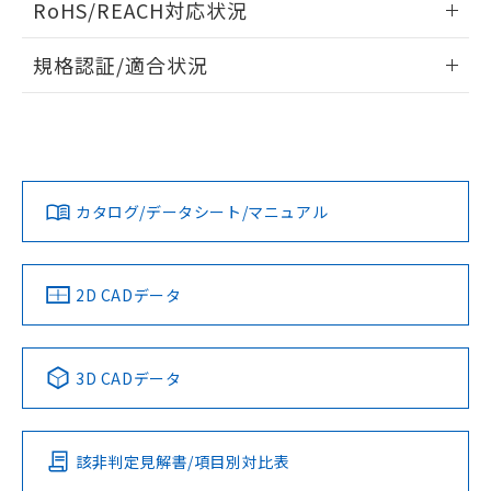
また、RoHS指令のフタル酸エステル類４
RoHS/REACH対応状況
ドすることができます。
物質の対応では、対応完了までの期間は出
荷製品に未対応品が混在することから備考
情報更新：2026/7/29
規格認証/適合状況
欄に対応日を記載しておりました。
既に当社にて対応品への在庫切替を完了
ログイン/会員登録
EU RoHS
注意事項・凡例
していることから、特段のことがない限
UL認証
CSA認証
CEマーキング
り、2022年1月12日より割愛しておりま
No
No
Yes
す。
対応状況
対応予定月
※1
※2
ダウンロードデータをご利用いただく前に、以下を必ずお読
みください。
カタログ/データシート/マニュアル
対応済み
ソフトウェアの使用条件
LR型式承認
DNV型式承認
BV型式承認
KR型式承
（イギリス
（ノルウェー
（フランス
（韓国
船舶規格）
船舶規格）
船舶規格）
船舶規格
中国 RoHS
注意事項・凡例
2D CADデータ
No
No
No
No
中国 RoHS表
※1 ※2
3D CADデータ
この製品の規格認証/適合状況ページへ
Pb
Hg
Cd
Cr(VI)
その他の認証はこちらのページからご検索ください
該非判定見解書/項目別対比表
X
O
O
O