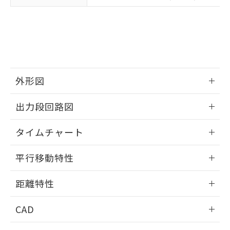
適用除外項目は除く。
ル、化学兵器、生物兵器またはその他
－
在庫なし(最新の在庫状況につ
オムロン制御機器販売店や当社販売拠
フタル酸エステル類の４物質については閾値を超える意
武器並びにこれらの製造装置等に一切
いては、お客様のお取引先、ま
図的な使用がないことを確認しています。
点は「
販売ネットワーク
」をご確認
※2 環境保護使用期限
使用いたしません。
たはお客様担当のオムロン制御
ください。
当社は、貴社製品を第三者に販売する
機器販売店・当社販売員にご確
在庫状況および標準価格結果を当社の
※2 対応予定月
「ｅ」：有害物質（10物質）のすべてが基
場合は、上記1、2および3の内容を当
認ください)
事前の承諾なく第三者に漏洩または開
準値以下であることを示します。
該第三者に通知します。また当社は、
示しないようお願いします。
部品在庫の切り替え状況などにより、予定
「10」：通常の使用状況下において有害物
販売先および販売に係わる関係者が違
マイパーツ機能（部品リスト作成サー
空
受注生産機種、また在庫状況の
月が前後することがあります。
質が外部に漏えいし、環境に深刻な影響を
外形図
法に輸出するおそれがある場合は、取
ビス）をご利用いただくには、I-Web
白
情報を公開していない機種
及ぼさない年数を意味します。
り引きをいたしません。
メンバーズにご登録されている必要が
情報更新：2025/11/10
「－」：未確認です。当社販売部門へお問
出力段回路図
あります。
い合わせください。
お客様が当ウェブサイト上で当社にご
※3 非含有証明書ダウンロード
情報更新：2025/11/10
登録された部品リストについて、当社
タイムチャート
および当社の共同利用者が、当社の製
下記の非含有証明書をダウンロードするこ
品・サービスに関するお客様との取
情報更新：2025/11/10
とができます。
平行移動特性
合意する
キャンセル
引・商談に必要な範囲で利用すること
をご了承ください。
EU RoHS指令（10物質）の非含有証明書
情報更新：2025/11/10
※当社の共同利用者とは、
"個人情報
距離特性
51物質の非含有証明書（当社基準）
の共同利用に関して"
の「1.共同利
※本証明書は発行日時点で非含有を証明す
用者の範囲」に記載されている法人を
情報更新：2025/11/10
CAD
るもので、過去に遡って非含有を証明する
指します。
ものではありません。
受光出力-距離特性
ログイン/会員登録いただくと、CADデータをダウンロー