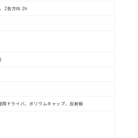
明書（当社基準）
日時点で非含有を証明するもので、過去に遡って非含有を証明するも
Y、Z各方向 2h
令のフタル酸エステル類４物質の対応では、対応完了までの期間は出
備考欄に対応日を記載しておりました。
品への在庫切替を完了していることから、特段のことがない限り、20
す。
)
整用ドライバ、ボリウムキャップ、反射板