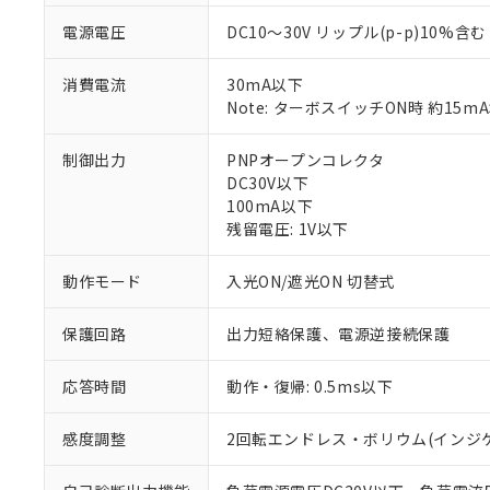
電源電圧
DC10～30V リップル(p-p)10%含む
消費電流
30mA以下
Note: ターボスイッチON時 約15m
制御出力
PNPオープンコレクタ
DC30V以下
100mA以下
残留電圧: 1V以下
動作モード
入光ON/遮光ON 切替式
保護回路
出力短絡保護、電源逆接続保護
※1 対応状況
対応済み：EU
応答時間
動作・復帰: 0.5ms以下
対応予定：EU R
対応予定なし：EU
感度調整
2回転エンドレス・ボリウム(インジ
調査・確認中：EU
ご利用条件
非該当品：ライセ
※1 中国RoHS