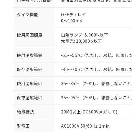
自己診断出力機能
負荷電源電圧DC30V以下、負荷電流
仕入先様の事情に
があります。
以下の条件をお読
「○」：最大均質
タイマ機能
OFFディレイ
「×」：最大均質
本サービスは
0～100ms
当社は、これ
*EU RoHS指令（10物
「－」：未確認で
鉛(Pb) 1000ppm以下、
くものです。
う）を輸出ま
記
説明
六価クロム(Cr(Ⅵ)) 1
当社制御機器
などの必要な
フタル酸ビス(2-エチルヘ
使用周囲照度
白熱ランプ: 5,000lx以下
号
*中国RoHS10物質の基準値 
ル（DBP） 1000ppm
在庫状況およ
当社は規制貨
太陽光: 10,000lx以下
Pb(鉛) :1000ppm、 Hg
但し、RoHS指令で産
のであり、閲
ます。
Cr(Ⅵ)(六価クロム) : 
フタル酸エステル類の４
○
一定数以
DBP(フタル酸ジブチル) :
い。
当社は貴社製
DEHP(フタル酸ビス(2-エ
使用温度範囲
-25～55℃（ただし、氷結、結露し
正式な納期状
置等に一切使
当社販売員に
※2 対応予定月
△
一定数に
当社は、貴社
保存温度範囲
-40～70℃（ただし、氷結、結露し
オムロン制御
また当社は、
※2 環境保護使
在庫状況およ
部品在庫の切り替
たしません。
－
在庫なし
す。
使用湿度範囲
35～85%（ただし、結露しないこと
「ｅ」：有害物質
機器販売
マイパーツ機
「10」：通常の
ている必要が
味します。
保存湿度範囲
35～95%（ただし、結露しないこと
空
受注生産
お客様が当ウ
※3 非含有証明
「－」：未確認で
白
が、当社の製
絶縁抵抗
20MΩ以上(DC500Vメガにて)
さい。
下記の非含有証明
※当社の共同
いる法人を指
耐電圧
AC1000V 50/60Hz 1min
EU RoHS指令（