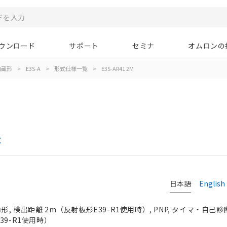
ウンロード
サポート
セミナ
オムロンの
内蔵形
>
E3S-A
>
形式仕様一覧
>
E3S-AR41 2M
覧
日本語
English
 検出距離 2m（反射板形E39-R1使用時）, PNP, タイマ・自己診
39-R1使用時）