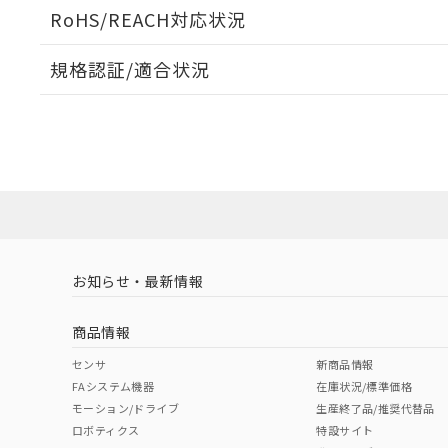
受光出力-距離特性
ログイン/会員登録いただくと、CADデータをダウンロ
RoHS/REACH対応状況
規格認証/適合状況
EU RoHS
注意事項・凡例
UL認証
CSA認証
CEマーキング
ダウンロードデータをご利用いただく前に、以下を必ずお読
No
No
Yes
対応状況
対応予定月
※1
※2
ソフトウェアの使用条件
対応済み
LR型式承認
DNV型式承認
BV型式承認
KR
（イギリス
（ノルウェー
（フランス
（
お知らせ・最新情報
中国 RoHS
注意事項・凡例
船舶規格）
船舶規格）
船舶規格）
船
商品情報
No
No
No
No
中国 RoHS表
※1 ※2
センサ
新商品情報
FAシステム機器
在庫状況/標準価格
Pb
Hg
Cd
Cr(V
モーション/ドライブ
生産終了品/推奨代替品
ロボティクス
特設サイト