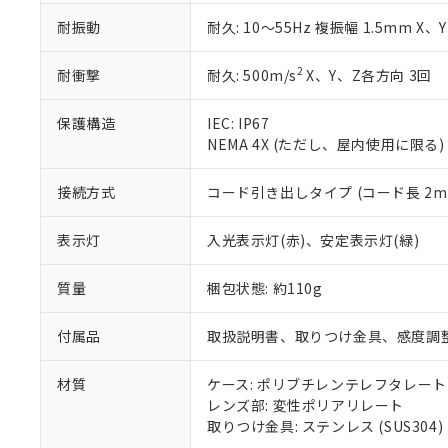
51物質の非含有証
※本証明書は発行
耐振動
耐久: 10～55Hz 複振幅 1.5mm X、
また、RoHS指
混在することから
2
耐衝撃
耐久: 500m/s
X、Y、Z各方向 3回
既に当社にて対応
り割愛しておりま
保護構造
IEC: IP67
NEMA 4X (ただし、屋内使用に限る)
接続方式
コード引き出しタイプ (コード長 2m
表示灯
入光表示灯(赤)、安定表示灯(緑)
質量
梱包状態: 約110g
付属品
取扱説明書、取りつけ金具、感度調
材質
ケース: ポリブチレンテレフタレート
レンズ部: 変性ポリアリレート
取りつけ金具: ステンレス (SUS304)