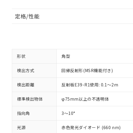
定格/性能
形状
角型
検出方式
回帰反射形(MSR機能付き)
検出距離
反射板E39-R1使用: 0.1～2m
標準検出物体
φ75mm以上の不透明体
指向角
3～10°
光源
赤色発光ダイオード (660 nm)