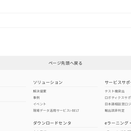
ードすることができます。
情報更新：
ログイン/会員登録
CCC認証
電波法
みください。
N/A
N/A
非含有証明書
※3
ページ先頭へ戻る
ダウンロードはこちら
型式承認
NK型式承認
ABS型式承認
韓国
（日本
（アメリカ
ソリューション
サービスサポ
舶規格）
船舶規格）
船舶規格）
解決提案
テスト機貸出
事例
ロボティクスサ
No
No
イベント
日本語相談窓口
現場データ活用サービスi-BELT
輸出該非判定
I)
PBBs
PBDEs
DBP
ダウンロードセンタ
eラーニング
この製品の規格認証/適合
その他の認証はこちらのページからご