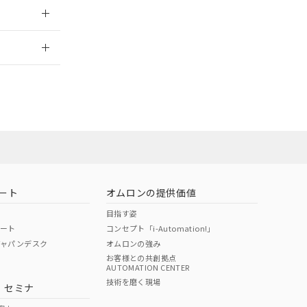
2026/7/29
ート
オムロンの提供価値
目指す姿
ポート
コンセプト「i-Automation!」
ジャパンデスク
オムロンの強み
お客様との共創拠点
AUTOMATION CENTER
DIBP
BBP
DEHP
環境保護
技術を磨く現場
・セミナ
状況ページへ
使用期限
検索ください