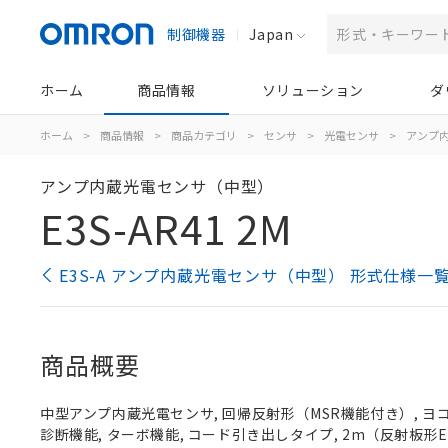
制御機器
Japan
ホーム
商品情報
ソリューション
ダ
ホーム
>
商品情報
>
商品カテゴリ
>
センサ
>
光電センサ
>
アンプ
アンプ内蔵光電センサ（中型）
E3S-AR41 2M
E3S-A アンプ内蔵光電センサ（中型） 形式仕様一
商品概要
中型アンプ内蔵光電センサ, 回帰反射形（MSR機能付き）, ヨコ形,
診断機能, ターボ機能, コード引き出しタイプ, 2m（反射板形E