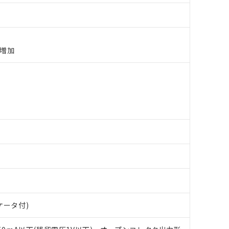
A増加
 RoHS指令（10物質）の非含有に対応した製品が提供可能な商品です
oHS指令（10物質）の非含有に対応した製品に切り替える予定のある
 RoHS指令（10物質）の非含有に非対応の商品で、対応品を出す予
ケータ付)
 RoHS指令（10物質）の非含有の対応状況を調査中または確認中の
ンス料など無形物で、有害物質有無と関係のない商品です。
○×表