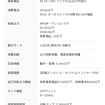
電源電圧
DC10～30V リップル(p-p)10%含む
消費電流
30mA以下
Note: ターボスイッチON時 約15mA増加
制御出力
NPNオープンコレクタ
DC30V以下
100mA以下
残留電圧: 1V以下
動作モード
入光ON/遮光ON 切替式
保護回路
出力短絡保護、電源逆接続保護
応答時間
動作・復帰: 0.5ms以下
感度調整
2回転エンドレス・ボリウム(インジケータ付)
自己診断出力機能
負荷電源電圧DC30V以下、負荷電流50mA以下(
※1 対応状況
タイマ機能
OFFディレイ
0～100ms
対応済み：EU RoHS指令（10物質）の
非含有に対応した製品が提供可能な商品で
使用周囲照度
白熱ランプ: 5,000lx以下