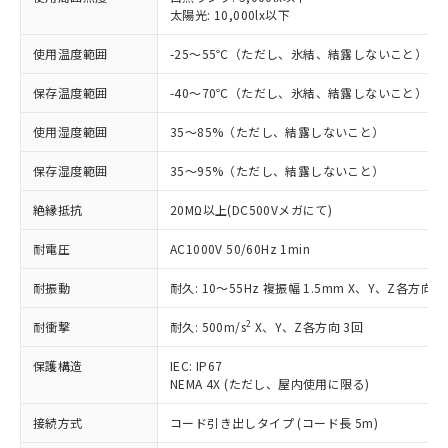
太陽光: 10,000lx以下
す。
対応予定：EU RoHS指令（10物質）の非含
ご利用条件
使用温度範囲
-25～55℃（ただし、氷結、結露しないこと）
有に対応した製品に切り替える予定のある
商品です。
保存温度範囲
-40～70℃（ただし、氷結、結露しないこと）
対応予定なし：EU RoHS指令（10物質）の
以下の条件をお読みいただき、同意のうえ
非含有に非対応の商品で、対応品を出す予
使用湿度範囲
35～85%（ただし、結露しないこと）
ご利用ください。
定はありません。
調査・確認中：EU RoHS指令（10物質）の
保存湿度範囲
35～95%（ただし、結露しないこと）
本サービスは、当社制御機器事業取扱
※1 中国RoHS○×表
非含有の対応状況を調査中または確認中の
商品の当社在庫状況および標準価格
商品です。
絶縁抵抗
20MΩ以上(DC500Vメガにて)
(税抜)を提供させていただくもので
「○」：最大均質材料含有率が中国RoHSの
非該当品：ライセンス料など無形物で、有
す。
基準値以下であることを示します。
害物質有無と関係のない商品です。
耐電圧
AC1000V 50/60Hz 1min
当社制御機器事業取扱商品の中には、
「×」：最大均質材料含有率が中国RoHSの
仕入先様の事情により、非含有部品として
本サービスの対象外となる商品もある
基準値を超えていることを示します。
耐振動
耐久: 10～55Hz 複振幅 1.5mm X、Y、Z各方向 2
いたものが、含有品と判明した場合などや
当社は、これら貴社製品のうち、外国
ことをご了承ください。
「－」：未確認です。当社販売部門へお問
むを得ず変更することがあります。
為替および外国貿易法に定める商品
在庫状況および標準価格照会結果は、
2
耐衝撃
耐久: 500m/s
X、Y、Z各方向 3回
い合わせください。
（以下｢規制貨物等」という）を輸出
記載している更新日時点での社内デー
*EU RoHS指令（10物質）：
または国外への提供する場合は、日本
記
タに基づき作成されるものであり、閲
説明
保護構造
IEC: IP67
鉛(Pb) 1000ppm以下、 水銀(Hg) 1000ppm以下、 カド
*中国RoHS10物質の基準値 (GB/T26572)：
国政府の輸出許可(または役務取引許
号
覧された時点での実際の在庫および標
ミウム(Cd) 100ppm以下、
NEMA 4X (ただし、屋内使用に限る)
Pb(鉛) :1000ppm、 Hg(水銀) : 1000ppm、 Cd(カドミウ
可)を取得するなどの必要な手続きを
六価クロム(Cr(Ⅵ)) 1000ppm以下、ポリ臭化ビフェニル
ム) : 100ppm、
準価格とは異なる場合があることをご
類(PBB) 1000ppm以下、ポリ臭化ジフェニルエーテル類
Cr(Ⅵ)(六価クロム) : 1000ppm、 PBBs(ポリ臭化ビフェ
とります。
接続方式
コード引き出しタイプ (コード長 5m)
了承ください。
(PBDE) 1000ppm以下、フタル酸ビス(2-エチルヘキシ
○
一定数以上の在庫あり
ニル類) : 1000ppm、 PBDEs(ポリ臭化ジフェニルエーテ
当社は規制貨物を破棄する場合は、完
ル) (DEHP)(別名：DOP) 1000ppm以下、フタル酸ブチ
正式な納期状況および標準価格はお客
ル類) : 1000ppm、