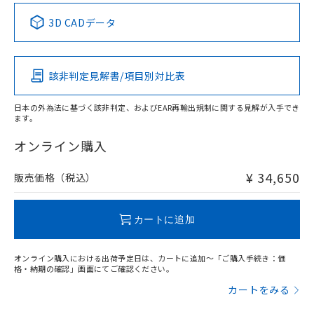
中国 RoHS表
※1 ※2
3D CADデータ
この製品の規格認証/適合状況ページへ
Pb
Hg
Cd
Cr(VI)
その他の認証はこちらのページからご検索ください
該非判定見解書/項目別対比表
X
O
O
O
日本の外為法に基づく該非判定、およびEAR再輸出規制に関する見解が入手でき
ます。
"対応済み"や非含有の記載がされた商品であっても、流通
在庫等で未対応品が混在する可能性があります。
オンライン購入
非含有品が必要な際は、弊社営業部門もしくは販売店へお
問い合わせください。
¥ 34,650
販売価格（税込）
この製品のRoHS/REACH対応状況ページへ
カートに追加
オンライン購入における出荷予定日は、カートに追加～「ご購入手続き：価
格・納期の確認」画面にてご確認ください。
カートをみる