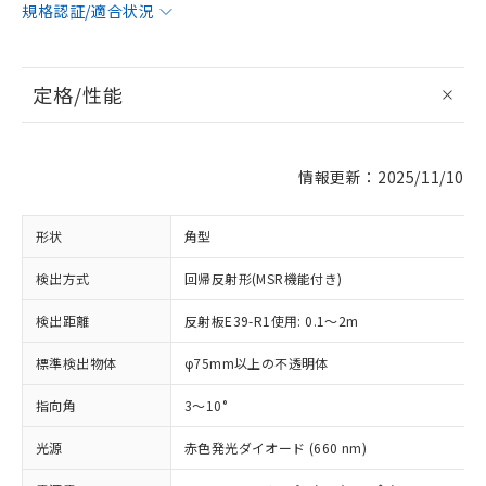
規格認証/適合状況
定格/性能
情報更新：2025/11/10
形状
角型
検出方式
回帰反射形(MSR機能付き)
検出距離
反射板E39-R1使用: 0.1～2m
標準検出物体
φ75mm以上の不透明体
指向角
3～10°
光源
赤色発光ダイオード (660 nm)