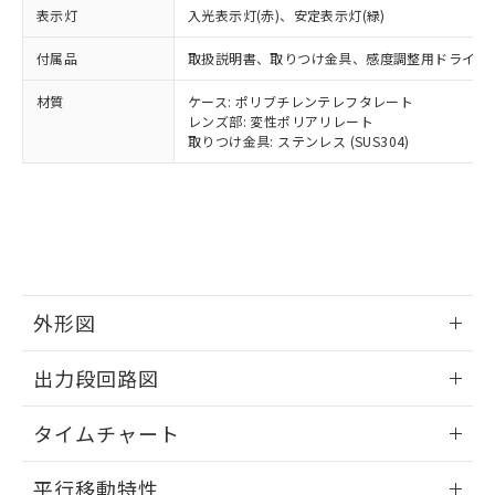
ルベンジル（BBP） 1000ppm以下、フタル酸ジブチル
全に破砕するなど、違法に輸出されな
DBP(フタル酸ジブチル) : 1000ppm、 DIBP(フタル酸ジ
表示灯
入光表示灯(赤)、安定表示灯(緑)
様のお取引先、またはお客様担当のオ
（DBP） 1000ppm以下、フタル酸ジイソブチル
イソブチル) : 1000ppm、 BBP(フタル酸ブチルベンジ
△
一定数には満たないが在庫あり
いよう必要な手段を講じます。
ムロン制御機器販売店・当社販売員に
(DIBP) 1000ppm以下
ル) : 1000ppm、
付属品
取扱説明書、取りつけ金具、感度調整用ドライバ
当社は貴社製品を、核兵器、ミサイ
但し、RoHS指令で産業用監視および制御機器に対する
DEHP(フタル酸ビス(2-エチルヘキシル)) : 1000ppm
ご相談ください。
適用除外項目は除く。
ル、化学兵器、生物兵器またはその他
－
在庫なし(最新の在庫状況につ
オムロン制御機器販売店や当社販売拠
フタル酸エステル類の４物質については閾値を超える意
材質
ケース: ポリブチレンテレフタレート
武器並びにこれらの製造装置等に一切
いては、お客様のお取引先、ま
図的な使用がないことを確認しています。
点は「
販売ネットワーク
」をご確認
レンズ部: 変性ポリアリレート
※2 環境保護使用期限
使用いたしません。
たはお客様担当のオムロン制御
ください。
取りつけ金具: ステンレス (SUS304)
当社は、貴社製品を第三者に販売する
機器販売店・当社販売員にご確
在庫状況および標準価格結果を当社の
※2 対応予定月
「ｅ」：有害物質（10物質）のすべてが基
場合は、上記1、2および3の内容を当
認ください)
事前の承諾なく第三者に漏洩または開
準値以下であることを示します。
該第三者に通知します。また当社は、
示しないようお願いします。
部品在庫の切り替え状況などにより、予定
「10」：通常の使用状況下において有害物
販売先および販売に係わる関係者が違
マイパーツ機能（部品リスト作成サー
空
受注生産機種、また在庫状況の
月が前後することがあります。
質が外部に漏えいし、環境に深刻な影響を
法に輸出するおそれがある場合は、取
ビス）をご利用いただくには、I-Web
白
情報を公開していない機種
及ぼさない年数を意味します。
り引きをいたしません。
メンバーズにご登録されている必要が
「－」：未確認です。当社販売部門へお問
あります。
い合わせください。
外形図
お客様が当ウェブサイト上で当社にご
※3 非含有証明書ダウンロード
登録された部品リストについて、当社
情報更新：2025/11/10
および当社の共同利用者が、当社の製
出力段回路図
下記の非含有証明書をダウンロードするこ
品・サービスに関するお客様との取
とができます。
合意する
キャンセル
引・商談に必要な範囲で利用すること
情報更新：2025/11/10
タイムチャート
をご了承ください。
EU RoHS指令（10物質）の非含有証明書
※当社の共同利用者とは、
"個人情報
情報更新：2025/11/10
51物質の非含有証明書（当社基準）
平行移動特性
の共同利用に関して"
の「1.共同利