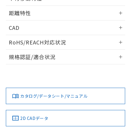
※本証明書は発行日時点で非含有を証明す
用者の範囲」に記載されている法人を
るもので、過去に遡って非含有を証明する
情報更新：2025/11/10
指します。
距離特性
ものではありません。
また、RoHS指令のフタル酸エステル類４
情報更新：2025/11/10
物質の対応では、対応完了までの期間は出
CAD
荷製品に未対応品が混在することから備考
受光出力-距離特性
ログイン/会員登録いただくと、CADデータをダウンロー
欄に対応日を記載しておりました。
RoHS/REACH対応状況
ドすることができます。
既に当社にて対応品への在庫切替を完了
していることから、特段のことがない限
情報更新：2026/7/29
規格認証/適合状況
り、2022年1月12日より割愛しておりま
す。
ログイン/会員登録
EU RoHS
注意事項・凡例
UL認証
CSA認証
CEマーキング
No
No
Yes
対応状況
対応予定月
※1
※2
ダウンロードデータをご利用いただく前に、以下を必ずお読
みください。
カタログ/データシート/マニュアル
対応済み
ソフトウェアの使用条件
LR型式承認
DNV型式承認
BV型式承認
KR型式承
（イギリス
（ノルウェー
（フランス
（韓国
船舶規格）
船舶規格）
船舶規格）
船舶規格
中国 RoHS
注意事項・凡例
2D CADデータ
No
No
No
No