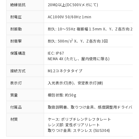
商品です。
絶縁抵抗
20MΩ以上(DC500Vメガにて)
対応予定なし：EU RoHS指令（10物質）の
以下の条件をお読みいただき、同意のうえ
非含有に非対応の商品で、対応品を出す予
耐電圧
AC1000V 50/60Hz 1min
ご利用ください。
定はありません。
調査・確認中：EU RoHS指令（10物質）の
耐振動
耐久: 10～55Hz 複振幅 1.5mm X、Y、Z各方向 2h
本サービスは、当社制御機器事業取扱
※1 中国RoHS○×表
非含有の対応状況を調査中または確認中の
商品の当社在庫状況および標準価格
商品です。
2
耐衝撃
耐久: 500m/s
X、Y、Z各方向 3回
(税抜)を提供させていただくもので
「○」：最大均質材料含有率が中国RoHSの
非該当品：ライセンス料など無形物で、有
す。
基準値以下であることを示します。
害物質有無と関係のない商品です。
保護構造
IEC: IP67
当社制御機器事業取扱商品の中には、
「×」：最大均質材料含有率が中国RoHSの
NEMA 4X (ただし、屋内使用に限る)
仕入先様の事情により、非含有部品として
本サービスの対象外となる商品もある
基準値を超えていることを示します。
いたものが、含有品と判明した場合などや
当社は、これら貴社製品のうち、外国
ことをご了承ください。
接続方式
M12コネクタタイプ
「－」：未確認です。当社販売部門へお問
むを得ず変更することがあります。
為替および外国貿易法に定める商品
在庫状況および標準価格照会結果は、
い合わせください。
（以下｢規制貨物等」という）を輸出
記載している更新日時点での社内デー
表示灯
入光表示灯(赤)、安定表示灯(緑)
*EU RoHS指令（10物質）：
または国外への提供する場合は、日本
記
タに基づき作成されるものであり、閲
説明
鉛(Pb) 1000ppm以下、 水銀(Hg) 1000ppm以下、 カド
*中国RoHS10物質の基準値 (GB/T26572)：
国政府の輸出許可(または役務取引許
号
覧された時点での実際の在庫および標
ミウム(Cd) 100ppm以下、
質量
梱包状態: 約50g
Pb(鉛) :1000ppm、 Hg(水銀) : 1000ppm、 Cd(カドミウ
可)を取得するなどの必要な手続きを
六価クロム(Cr(Ⅵ)) 1000ppm以下、ポリ臭化ビフェニル
ム) : 100ppm、
準価格とは異なる場合があることをご
類(PBB) 1000ppm以下、ポリ臭化ジフェニルエーテル類
Cr(Ⅵ)(六価クロム) : 1000ppm、 PBBs(ポリ臭化ビフェ
とります。
付属品
取扱説明書、取りつけ金具、感度調整用ドライバ、
了承ください。
(PBDE) 1000ppm以下、フタル酸ビス(2-エチルヘキシ
○
一定数以上の在庫あり
ニル類) : 1000ppm、 PBDEs(ポリ臭化ジフェニルエーテ
当社は規制貨物を破棄する場合は、完
ル) (DEHP)(別名：DOP) 1000ppm以下、フタル酸ブチ
正式な納期状況および標準価格はお客
ル類) : 1000ppm、
ルベンジル（BBP） 1000ppm以下、フタル酸ジブチル
全に破砕するなど、違法に輸出されな
DBP(フタル酸ジブチル) : 1000ppm、 DIBP(フタル酸ジ
材質
ケース: ポリブチレンテレフタレート
様のお取引先、またはお客様担当のオ
（DBP） 1000ppm以下、フタル酸ジイソブチル
イソブチル) : 1000ppm、 BBP(フタル酸ブチルベンジ
△
一定数には満たないが在庫あり
レンズ部: 変性ポリアリレート
いよう必要な手段を講じます。
ムロン制御機器販売店・当社販売員に
(DIBP) 1000ppm以下
ル) : 1000ppm、
取りつけ金具: ステンレス (SUS304)
当社は貴社製品を、核兵器、ミサイ
但し、RoHS指令で産業用監視および制御機器に対する
DEHP(フタル酸ビス(2-エチルヘキシル)) : 1000ppm
ご相談ください。
適用除外項目は除く。
ル、化学兵器、生物兵器またはその他