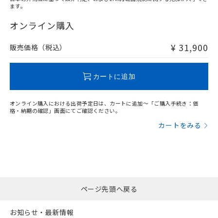
ます。
"対応済み"や非含有の記載がされた商品であっても、流通
在庫等で未対応品が混在する可能性があります。
オンライン購入
非含有品が必要な際は、弊社営業部門もしくは販売店へお
問い合わせください。
¥ 31,900
販売価格（税込）
この製品のRoHS/REACH対応状況ページへ
カートに追加
オンライン購入における出荷予定日は、カートに追加～「ご購入手続き：価
格・納期の確認」画面にてご確認ください。
カートをみる
ページ先頭へ戻る
お知らせ・最新情報