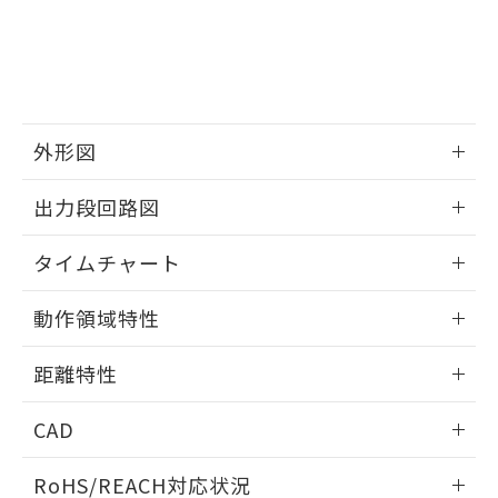
－
在庫なし(最新の在庫状況につ
オムロン制御機器販売店や当社販売拠
フタル酸エステル類の４物質については閾値を超える意
武器並びにこれらの製造装置等に一切
いては、お客様のお取引先、ま
図的な使用がないことを確認しています。
点は「
販売ネットワーク
」をご確認
※2 環境保護使用期限
使用いたしません。
たはお客様担当のオムロン制御
ください。
当社は、貴社製品を第三者に販売する
機器販売店・当社販売員にご確
在庫状況および標準価格結果を当社の
※2 対応予定月
「ｅ」：有害物質（10物質）のすべてが基
場合は、上記1、2および3の内容を当
認ください)
事前の承諾なく第三者に漏洩または開
準値以下であることを示します。
該第三者に通知します。また当社は、
示しないようお願いします。
部品在庫の切り替え状況などにより、予定
「10」：通常の使用状況下において有害物
販売先および販売に係わる関係者が違
マイパーツ機能（部品リスト作成サー
外形図
空
受注生産機種、また在庫状況の
月が前後することがあります。
質が外部に漏えいし、環境に深刻な影響を
法に輸出するおそれがある場合は、取
ビス）をご利用いただくには、I-Web
白
情報を公開していない機種
及ぼさない年数を意味します。
り引きをいたしません。
情報更新：2025/11/10
メンバーズにご登録されている必要が
出力段回路図
「－」：未確認です。当社販売部門へお問
あります。
い合わせください。
お客様が当ウェブサイト上で当社にご
情報更新：2025/11/10
※3 非含有証明書ダウンロード
タイムチャート
登録された部品リストについて、当社
および当社の共同利用者が、当社の製
下記の非含有証明書をダウンロードするこ
情報更新：2025/11/10
品・サービスに関するお客様との取
動作領域特性
とができます。
合意する
キャンセル
引・商談に必要な範囲で利用すること
をご了承ください。
情報更新：2025/11/10
EU RoHS指令（10物質）の非含有証明書
距離特性
※当社の共同利用者とは、
"個人情報
51物質の非含有証明書（当社基準）
の共同利用に関して"
の「1.共同利
情報更新：2025/11/10
※本証明書は発行日時点で非含有を証明す
用者の範囲」に記載されている法人を
CAD
るもので、過去に遡って非含有を証明する
指します。
ものではありません。
受光出力-距離特性
ログイン/会員登録いただくと、CADデータをダウンロー
RoHS/REACH対応状況
また、RoHS指令のフタル酸エステル類４
ドすることができます。