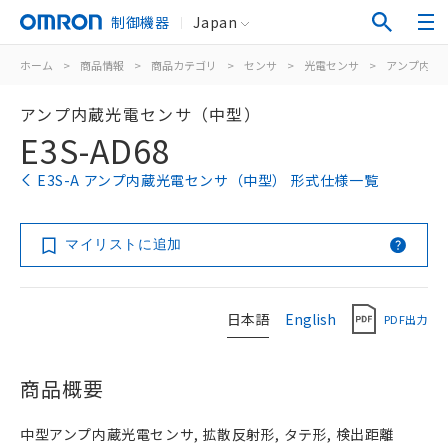
制御機器
Japan
ホーム
>
商品情報
>
商品カテゴリ
>
センサ
>
光電センサ
>
アンプ内蔵
アンプ内蔵光電センサ（中型）
E3S-AD68
E3S-A アンプ内蔵光電センサ（中型） 形式仕様一覧
マイリストに追加
日本語
English
PDF出力
商品概要
中型アンプ内蔵光電センサ, 拡散反射形, タテ形, 検出距離