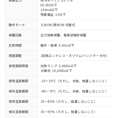
制御出力
NPNオープンコレクタ
DC30V以下
100mA以下
残留電圧: 1V以下
動作モード
入光ON/遮光ON 切替式
保護回路
出力短絡保護、電源逆接続保護
応答時間
動作・復帰: 0.5ms以下
感度調整
2回転エンドレス・ボリウム(インジケータ付)
使用周囲照度
白熱ランプ: 5,000lx以下
太陽光: 10,000lx以下
※1 対応状況
使用温度範囲
-25～55℃（ただし、氷結、結露しないこと）
対応済み：EU RoHS指令（10物質）の
保存温度範囲
-40～70℃（ただし、氷結、結露しないこと）
非含有に対応した製品が提供可能な商品で
使用湿度範囲
35～85%（ただし、結露しないこと）
す。
対応予定：EU RoHS指令（10物質）の非含
ご利用条件
保存湿度範囲
35～95%（ただし、結露しないこと）
有に対応した製品に切り替える予定のある