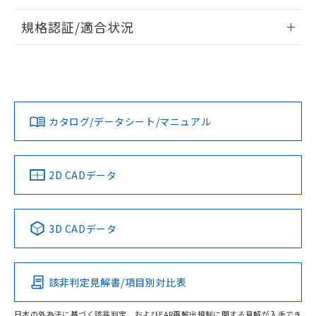
物質の対応では、対応完了までの期間は出
情報更新：2026/7/29
荷製品に未対応品が混在することから備考
規格認証/適合状況
欄に対応日を記載しておりました。
ログイン/会員登録
EU RoHS
注意事項・凡例
既に当社にて対応品への在庫切替を完了
UL認証
CSA認証
CEマーキング
していることから、特段のことがない限
り、2022年1月12日より割愛しておりま
No
No
Yes
対応状況
対応予定月
※1
※2
す。
ダウンロードデータをご利用いただく前に、以下を必ずお読
みください。
カタログ/データシート/マニュアル
対応済み
ソフトウェアの使用条件
LR型式承認
DNV型式承認
BV型式承認
KR型式承
検出物体の大きさ-距離特性
（イギリス
（ノルウェー
（フランス
（韓国
船舶規格）
船舶規格）
船舶規格）
船舶規格
中国 RoHS
注意事項・凡例
2D CADデータ
No
No
No
No
中国 RoHS表
※1 ※2
3D CADデータ
この製品の規格認証/適合状況ページへ
Pb
Hg
Cd
Cr(VI)
その他の認証はこちらのページからご検索ください
該非判定見解書/項目別対比表
X
O
O
O
日本の外為法に基づく該非判定、およびEAR再輸出規制に関する見解が入手でき