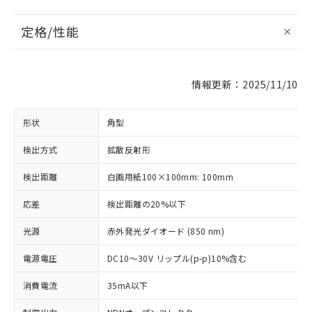
定格/性能
情報更新：2025/11/10
形状
角型
検出方式
拡散反射形
検出距離
白画用紙100×100mm: 100mm
応差
検出距離の20%以下
光源
赤外発光ダイオード (850 nm)
電源電圧
DC10～30V リップル(p-p)10%含む
消費電流
35mA以下