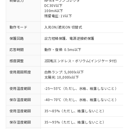
制御出力
NPNオープンコレクタ
DC30V以下
100mA以下
残留電圧: 1V以下
動作モード
入光ON/遮光ON 切替式
保護回路
出力短絡保護、電源逆接続保護
応答時間
動作・復帰: 0.5ms以下
感度調整
2回転エンドレス・ボリウム(インジケータ付)
使用周囲照度
白熱ランプ: 5,000lx以下
太陽光: 10,000lx以下
※1 対応状況
使用温度範囲
-25～55℃（ただし、氷結、結露しないこと）
対応済み：EU RoHS指令（10物質）の
保存温度範囲
-40～70℃（ただし、氷結、結露しないこと）
非含有に対応した製品が提供可能な商品で
使用湿度範囲
35～85%（ただし、結露しないこと）
す。
対応予定：EU RoHS指令（10物質）の非含
ご利用条件
保存湿度範囲
35～95%（ただし、結露しないこと）
有に対応した製品に切り替える予定のある