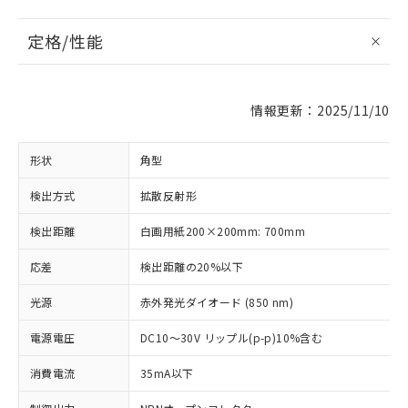
定格/性能
情報更新：2025/11/10
形状
角型
検出方式
拡散反射形
検出距離
白画用紙200×200mm: 700mm
応差
検出距離の20%以下
光源
赤外発光ダイオード (850 nm)
電源電圧
DC10～30V リップル(p-p)10%含む
消費電流
35mA以下