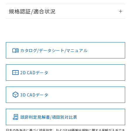
物質の対応では、対応完了までの期間は出
情報更新：
荷製品に未対応品が混在することから備考
規格認証/適合状況
欄に対応日を記載しておりました。
ログイン/会員登録
EU RoHS
注意事項・凡例
既に当社にて対応品への在庫切替を完了
UL認証
CSA認証
CEマーキング
していることから、特段のことがない限
り、2022年1月12日より割愛しておりま
No
No
Yes
対応状況
対応予定月
※1
※2
す。
ダウンロードデータをご利用いただく前に、以下を必ずお読
みください。
カタログ/データシート/マニュアル
対応済み
ソフトウェアの使用条件
LR型式承認
DNV型式承認
BV型式承認
KR型式承
検出物体の大きさ-距離特性
（イギリス
（ノルウェー
（フランス
（韓国
船舶規格）
船舶規格）
船舶規格）
船舶規格
中国 RoHS
注意事項・凡例
2D CADデータ
No
No
No
No
中国 RoHS表
※1 ※2
3D CADデータ
この製品の規格認証/適合状況ページへ
Pb
Hg
Cd
Cr(VI)
その他の認証はこちらのページからご検索ください
該非判定見解書/項目別対比表
X
O
O
O
日本の外為法に基づく該非判定、およびEAR再輸出規制に関する見解が入手でき