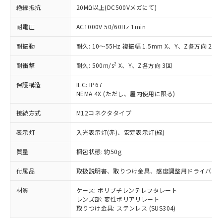
商品です。
絶縁抵抗
20MΩ以上(DC500Vメガにて)
対応予定なし：EU RoHS指令（10物質）の
以下の条件をお読みいただき、同意のうえ
非含有に非対応の商品で、対応品を出す予
耐電圧
AC1000V 50/60Hz 1min
ご利用ください。
定はありません。
調査・確認中：EU RoHS指令（10物質）の
耐振動
耐久: 10～55Hz 複振幅 1.5mm X、Y、Z各方向 2h
本サービスは、当社制御機器事業取扱
※1 中国RoHS○×表
非含有の対応状況を調査中または確認中の
商品の当社在庫状況および標準価格
商品です。
2
耐衝撃
耐久: 500m/s
X、Y、Z各方向 3回
(税抜)を提供させていただくもので
「○」：最大均質材料含有率が中国RoHSの
非該当品：ライセンス料など無形物で、有
す。
基準値以下であることを示します。
害物質有無と関係のない商品です。
保護構造
IEC: IP67
当社制御機器事業取扱商品の中には、
「×」：最大均質材料含有率が中国RoHSの
NEMA 4X (ただし、屋内使用に限る)
仕入先様の事情により、非含有部品として
本サービスの対象外となる商品もある
基準値を超えていることを示します。
いたものが、含有品と判明した場合などや
当社は、これら貴社製品のうち、外国
ことをご了承ください。
接続方式
M12コネクタタイプ
「－」：未確認です。当社販売部門へお問
むを得ず変更することがあります。
為替および外国貿易法に定める商品
在庫状況および標準価格照会結果は、
い合わせください。
（以下｢規制貨物等」という）を輸出
記載している更新日時点での社内デー
表示灯
入光表示灯(赤)、安定表示灯(緑)
*EU RoHS指令（10物質）：
または国外への提供する場合は、日本
記
タに基づき作成されるものであり、閲
説明
鉛(Pb) 1000ppm以下、 水銀(Hg) 1000ppm以下、 カド
*中国RoHS10物質の基準値 (GB/T26572)：
国政府の輸出許可(または役務取引許
号
覧された時点での実際の在庫および標
ミウム(Cd) 100ppm以下、
質量
梱包状態: 約50g
Pb(鉛) :1000ppm、 Hg(水銀) : 1000ppm、 Cd(カドミウ
可)を取得するなどの必要な手続きを
六価クロム(Cr(Ⅵ)) 1000ppm以下、ポリ臭化ビフェニル
ム) : 100ppm、
準価格とは異なる場合があることをご
類(PBB) 1000ppm以下、ポリ臭化ジフェニルエーテル類
Cr(Ⅵ)(六価クロム) : 1000ppm、 PBBs(ポリ臭化ビフェ
とります。
付属品
取扱説明書、取りつけ金具、感度調整用ドライバ、
了承ください。
(PBDE) 1000ppm以下、フタル酸ビス(2-エチルヘキシ
○
一定数以上の在庫あり
ニル類) : 1000ppm、 PBDEs(ポリ臭化ジフェニルエーテ
当社は規制貨物を破棄する場合は、完
ル) (DEHP)(別名：DOP) 1000ppm以下、フタル酸ブチ
正式な納期状況および標準価格はお客
ル類) : 1000ppm、
ルベンジル（BBP） 1000ppm以下、フタル酸ジブチル
全に破砕するなど、違法に輸出されな
DBP(フタル酸ジブチル) : 1000ppm、 DIBP(フタル酸ジ
材質
ケース: ポリブチレンテレフタレート
様のお取引先、またはお客様担当のオ
（DBP） 1000ppm以下、フタル酸ジイソブチル
イソブチル) : 1000ppm、 BBP(フタル酸ブチルベンジ
△
一定数には満たないが在庫あり
レンズ部: 変性ポリアリレート
いよう必要な手段を講じます。
ムロン制御機器販売店・当社販売員に
(DIBP) 1000ppm以下
ル) : 1000ppm、
取りつけ金具: ステンレス (SUS304)
当社は貴社製品を、核兵器、ミサイ
但し、RoHS指令で産業用監視および制御機器に対する
DEHP(フタル酸ビス(2-エチルヘキシル)) : 1000ppm
ご相談ください。
適用除外項目は除く。
ル、化学兵器、生物兵器またはその他