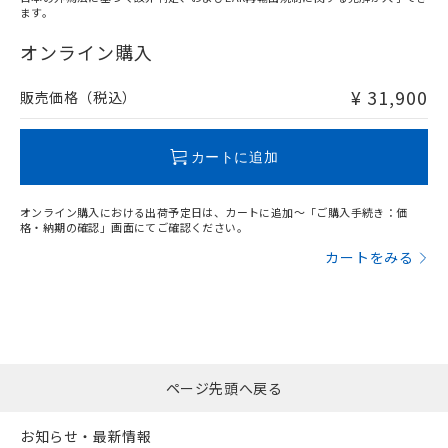
ます。
"対応済み"や非含有の記載がされた商品であっても、流通
在庫等で未対応品が混在する可能性があります。
オンライン購入
非含有品が必要な際は、弊社営業部門もしくは販売店へお
問い合わせください。
¥ 31,900
販売価格（税込）
この製品のRoHS/REACH対応状況ページへ
カートに追加
オンライン購入における出荷予定日は、カートに追加～「ご購入手続き：価
格・納期の確認」画面にてご確認ください。
カートをみる
ページ先頭へ戻る
お知らせ・最新情報