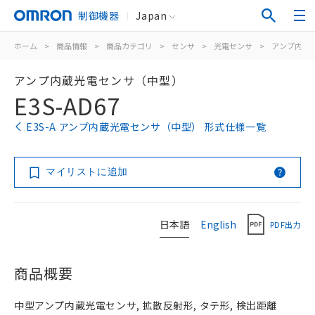
制御機器
Japan
ホーム
>
商品情報
>
商品カテゴリ
>
センサ
>
光電センサ
>
アンプ内蔵
アンプ内蔵光電センサ（中型）
E3S-AD67
E3S-A アンプ内蔵光電センサ（中型） 形式仕様一覧
マイリストに追加
日本語
English
PDF出力
商品概要
中型アンプ内蔵光電センサ, 拡散反射形, タテ形, 検出距離