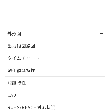
－
在庫なし(最新の在庫状況につ
オムロン制御機器販売店や当社販売拠
フタル酸エステル類の４物質については閾値を超える意
武器並びにこれらの製造装置等に一切
いては、お客様のお取引先、ま
図的な使用がないことを確認しています。
点は「
販売ネットワーク
」をご確認
※2 環境保護使用期限
使用いたしません。
たはお客様担当のオムロン制御
ください。
当社は、貴社製品を第三者に販売する
機器販売店・当社販売員にご確
在庫状況および標準価格結果を当社の
※2 対応予定月
「ｅ」：有害物質（10物質）のすべてが基
場合は、上記1、2および3の内容を当
認ください)
事前の承諾なく第三者に漏洩または開
準値以下であることを示します。
該第三者に通知します。また当社は、
示しないようお願いします。
部品在庫の切り替え状況などにより、予定
「10」：通常の使用状況下において有害物
販売先および販売に係わる関係者が違
マイパーツ機能（部品リスト作成サー
外形図
空
受注生産機種、また在庫状況の
月が前後することがあります。
質が外部に漏えいし、環境に深刻な影響を
法に輸出するおそれがある場合は、取
ビス）をご利用いただくには、I-Web
白
情報を公開していない機種
及ぼさない年数を意味します。
り引きをいたしません。
情報更新：2025/11/10
メンバーズにご登録されている必要が
出力段回路図
「－」：未確認です。当社販売部門へお問
あります。
い合わせください。
お客様が当ウェブサイト上で当社にご
情報更新：2025/11/10
※3 非含有証明書ダウンロード
タイムチャート
登録された部品リストについて、当社
および当社の共同利用者が、当社の製
下記の非含有証明書をダウンロードするこ
情報更新：2025/11/10
品・サービスに関するお客様との取
動作領域特性
とができます。
合意する
キャンセル
引・商談に必要な範囲で利用すること
をご了承ください。
情報更新：2025/11/10
EU RoHS指令（10物質）の非含有証明書
距離特性
※当社の共同利用者とは、
"個人情報
51物質の非含有証明書（当社基準）
の共同利用に関して"
の「1.共同利
情報更新：2025/11/10
※本証明書は発行日時点で非含有を証明す
用者の範囲」に記載されている法人を
CAD
るもので、過去に遡って非含有を証明する
指します。
ものではありません。
受光出力-距離特性
ログイン/会員登録いただくと、CADデータをダウンロー
RoHS/REACH対応状況
また、RoHS指令のフタル酸エステル類４
ドすることができます。